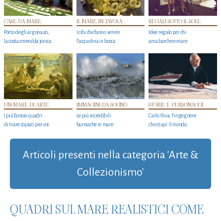
CASE DA MARE
IL MARE IN TAVOLA
REGALI SOTTO IL SOLE
Porto degli argonauti,
I cibi che fanno venire
Idee regalo per chi
la costa smeralda jonica
l’acquolina in bocca
ama barche e mare
UN MARE DI ARTE
IMMAGINI DA SOGNO
STORIE E PERSONAGGI
I più famosi quadri
Le più incredibili
Carlo Riva, l’ingegnere
di mare copiati per voi
burrasche in mare
che stupi' il mondo
Articoli presenti nella categoria 'Arte &
Collezionismo'
QUADRI SUL MARE REALISTICI COME