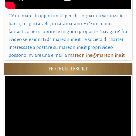
C'è un mare di opportunità per chi sogna una vacanza in
barca, magari a vela, in catamarano. E c'è un modo
fantastico per scoprire le migliori proposte: "navigare" fra
i video selezionati da mareonline.it. Le società di charter
interessate a postare su mareonline.it propri video
possono inviare una e mail a
mareonline@mareonline.it
HOTEL E RESORT