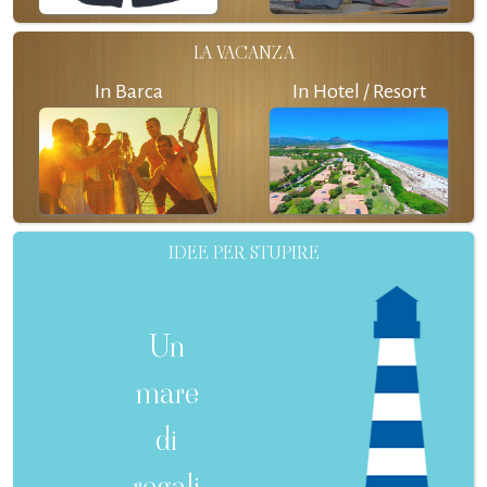
LA VACANZA
In Barca
In Hotel / Resort
IDEE PER STUPIRE
Un
mare
di
regali