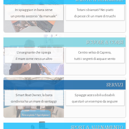
In spiaggia e in barca serve
Totani sbiancati? Nei piatti
un pronto soccorso "da manuale"
di pesce c'è un mare di trucchi
SCUOLE & CORSI
L'insegnante che spiega
Centro velico di Caprera,
il mare come nessun altro
tutti i segreti di acqua e vento
SERVIZI
Smart Boat Owner, la barca
Spiagge accessibili a disabili:
condivisa ha un mare di vantaggi
questa è un esempio da seguire
SPORT & ALLENAMENTO