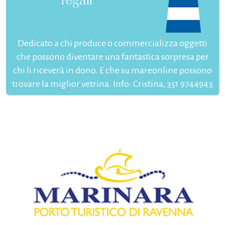
Dedicato a chi produce o commercializza oggetti
che possono diventare una fantastica sorpresa per
chi li riceverà in dono. E che su mareonline possono
trovare la miglior vetrina. Info: Cristina, 351 9744943