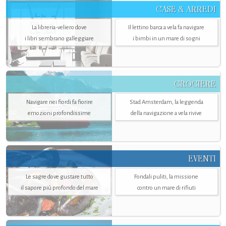
CASE & ARREDI
La libreria-veliero dove
Il lettino barca a vela fa navigare
i libri sembrano galleggiare
i bimbi in un mare di sogni
CROCIERE
Navigare nei fiordi fa fiorire
Stad Amsterdam, la leggenda
emozioni profondissime
della navigazione a vela rivive
EVENTI
Le sagre dove gustare tutto
Fondali puliti, la missione
il sapore più profondo del mare
contro un mare di rifiuti