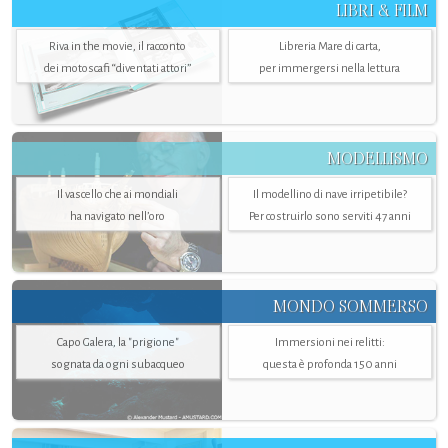
LIBRI & FILM
Riva in the movie, il racconto
Libreria Mare di carta,
dei motoscafi “diventati attori”
per immergersi nella lettura
MODELLISMO
Il vascello che ai mondiali
Il modellino di nave irripetibile?
ha navigato nell’oro
Per costruirlo sono serviti 47 anni
MONDO SOMMERSO
Capo Galera, la "prigione"
Immersioni nei relitti:
sognata da ogni subacqueo
questa è profonda 150 anni