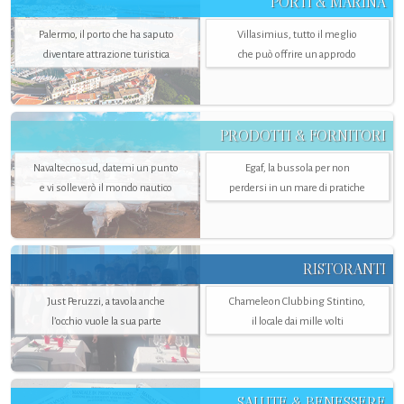
PORTI & MARINA
Palermo, il porto che ha saputo
Villasimius, tutto il meglio
diventare attrazione turistica
che può offrire un approdo
PRODOTTI & FORNITORI
Navaltecnosud, datemi un punto
Egaf, la bussola per non
e vi solleverò il mondo nautico
perdersi in un mare di pratiche
RISTORANTI
Just Peruzzi, a tavola anche
Chameleon Clubbing Stintino,
l’occhio vuole la sua parte
il locale dai mille volti
SALUTE & BENESSERE