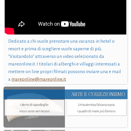
Dedicato a chi vuole prenotare una vacanza in hotel o
resort e prima di scegliere vuole saperne di più.
"Visitandolo" attraverso un video selezionato da
mareonline.it. I titolari di alberghi e villaggi interessati a
mettere on line propri filmati possono inviare una e mail
a
mareonline@mareonline.it
ARTE E COLLEZIONISMO
I denti di capodoglio
Un’autentica falsaria copia
incisi sono veri tesori
i quadri di mare più famosi