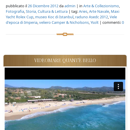
pubblicato il
26 Dicembre 2012
da
admin
| in
Arte & Collezionismo
,
Fotografia
,
Storia, Cultura & Lettura
| tag:
Aries
,
Arte Navale
,
Maxi
Yacht Rolex Cup
,
museo Koc di Istanbul
,
raduno Asedc 2012
,
Vele
d'epoca di Imperia
,
veliero Camper & Nicholsons
,
Ysolt
| commenti:
0
VIDEOMARE QUANT'È BELLO