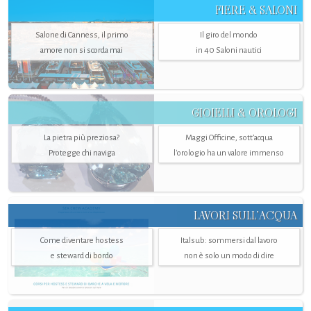
FIERE & SALONI
Salone di Canness, il primo
Il giro del mondo
amore non si scorda mai
in 40 Saloni nautici
GIOIELLI & OROLOGI
La pietra più preziosa?
Maggi Officine, sott’acqua
Protegge chi naviga
l'orologio ha un valore immenso
LAVORI SULL’ACQUA
Come diventare hostess
Italsub: sommersi dal lavoro
e steward di bordo
non è solo un modo di dire