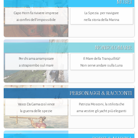
MUSEI
Capo Horn fa rivivere imprese
La Spezia. per navigare
ai confini dell’impossibile
nella storia della Marina
NONSOLOMARE
Per chi ama arrampicare
Il Mare della Tranquillità?
a strapiombo sul mare
Non serve andare sulla Luna
PERSONAGGI & RACCONTI
Vasco Da Gama così vince
Patrizia Mosconi, la stilista che
la guerra delle spezie
ama vestire gli yacht più eleganti