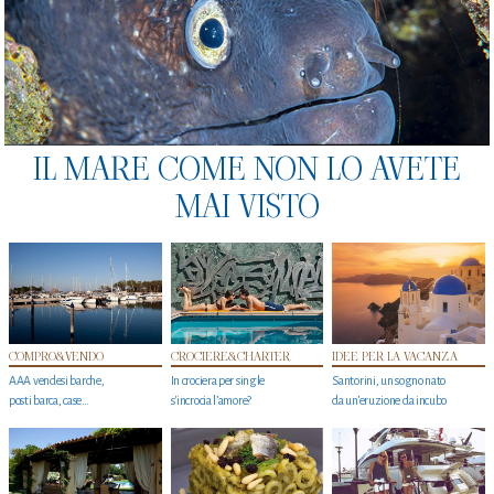
IL MARE COME NON LO AVETE
MAI VISTO
COMPRO&VENDO
CROCIERE&CHARTER
IDEE PER LA VACANZA
AAA vendesi barche,
In crociera per single
Santorini, un sogno nato
posti barca, case…
s'incrocia l’amore?
da un’eruzione da incubo