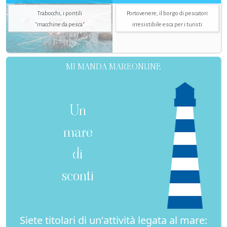
Trabocchi, i pontili
Portovenere, il borgo di pescatori
"macchine da pesca"
irresistibile esca per i turisti
MI MANDA MAREONLINE
Un
mare
di
sconti
Siete titolari di un'attività legata al mare: