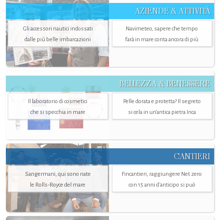
AZIENDE & ATTIVITÀ
Gli accessori nautici indossati
Navimeteo, sapere che tempo
dalle più belle imbarcazioni
farà in mare conta ancora di più
BELLEZZA & BENESSERE
Il laboratorio di cosmetici
Pelle dorata e protetta? Il segreto
che si specchia in mare
si cela in un’antica pietra Inca
CANTIERI
Sangermani, qui sono nate
Fincantieri, raggiungere Net zero
le Rolls-Royce del mare
con 15 anni d'anticipo si può