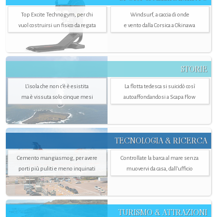
Top Excite Technogym, per chi
Windsurf, a caccia di onde
vuol costruirsi un fisico da regata
e vento dalla Corsica a Okinawa
STORIE
L’isola che non c'è è esistita
La flotta tedesca si suicidò così
ma è vissuta solo cinque mesi
autoaffondandosi a Scapa Flow
TECNOLOGIA & RICERCA
Cemento mangiasmog, per avere
Controllate la barca al mare senza
porti più puliti e meno inquinati
muovervi da casa, dall’ufficio
TURISMO & ATTRAZIONI