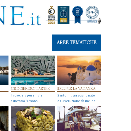
AREE TEMATICHE
CROCIERE&CHARTER
IDEE PER LA VACANZA
In crociera per single
Santorini, un sogno nato
s'incrocia l’amore?
da un’eruzione da incubo