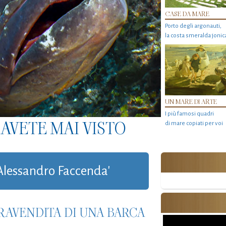
CASE DA MARE
Porto degli argonauti,
la costa smeralda jonic
UN MARE DI ARTE
I più famosi quadri
AVETE MAI VISTO
di mare copiati per voi
 'Alessandro Faccenda'
RAVENDITA DI UNA BARCA