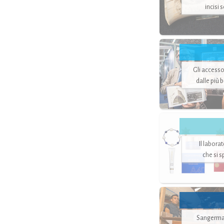
incisi 
Gli accesso
dalle più 
Il labora
che si 
Sangerman