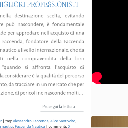
MIGLIORI PROFESSIONISTI
lla destinazione scelta, evitando
mare può nascondere, è fondamentale
cade per approdare nell'acquisto di una
 Faccenda, fondatore della Faccenda
nautico a livello internazionale, che da
i nella compravendita della loro
“quando si affronta l’acquisto di
considerare è la qualità del percorso
unto, da tracciare in un mercato che per
zione, di pericoli ne nasconde molti...
Prosegui la lettura
er
| tag:
Alessandro Faccenda
,
Alice Santovito
,
 nautici
,
Faccenda Nautica
| commenti:
0