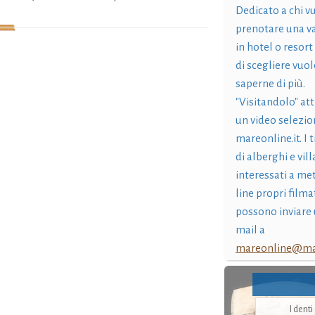
Dedicato a chi v
prenotare una v
in hotel o resort
di scegliere vuol
saperne di più.
"Visitandolo" at
un video selezio
mareonline.it. I t
di alberghi e vil
interessati a me
line propri filma
possono inviare 
mail a
mareonline@mar
I dent