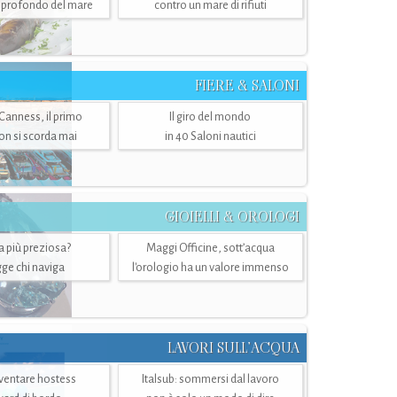
ù profondo del mare
contro un mare di rifiuti
FIERE & SALONI
 Canness, il primo
Il giro del mondo
n si scorda mai
in 40 Saloni nautici
GIOIELLI & OROLOGI
ra più preziosa?
Maggi Officine, sott’acqua
ge chi naviga
l'orologio ha un valore immenso
LAVORI SULL’ACQUA
ventare hostess
Italsub: sommersi dal lavoro