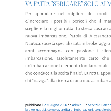
VA FATTA "SBRIGARE" SOLO AI 
Per approdare nel migliore dei modi ne
d'incrociare i possibili pericoli che il 
scegliere la miglior rotta. La stessa cosa ac
nuova imbarcazione. Parola di Alessandro
Nautica, società specializzata in brokeraggio 
anni accompagna con passione i client
imbarcazione, assolutamente certo che 
un’imbarcazione l’elemento fondamentale da 
che conduce alla scelta finale”. La rotta, app
chi “naviga” alla ricerca di una nuova imbarca
pubblicato il
29 Giugno 2026
da
admin
| in
Servizi & Partn
broker nautici
,
compravendita di imbarcazioni
,
consulenbti