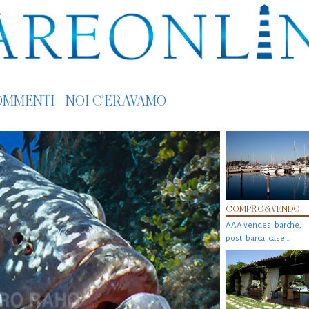
OMMENTI
NOI C'ERAVAMO
COMPRO&VENDO
AAA vendesi barche,
posti barca, case…