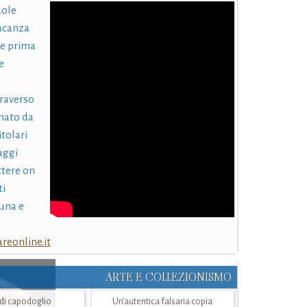
uole
acanza
 e prima
e
traverso
nato da
itolari
laggi
ttere on
ti
una e
eonline.it
ARTE E COLLEZIONISMO
i di capodoglio
Un’autentica falsaria copia