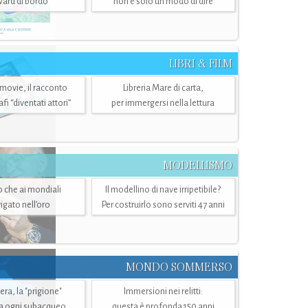
ward di bordo
non è solo un modo di dire
LIBRI & FILM
 movie, il racconto
Libreria Mare di carta,
i “diventati attori”
per immergersi nella lettura
MODELLISMO
lo che ai mondiali
Il modellino di nave irripetibile?
igato nell’oro
Per costruirlo sono serviti 47 anni
MONDO SOMMERSO
ra, la "prigione"
Immersioni nei relitti:
a ogni subacqueo
questa è profonda 150 anni