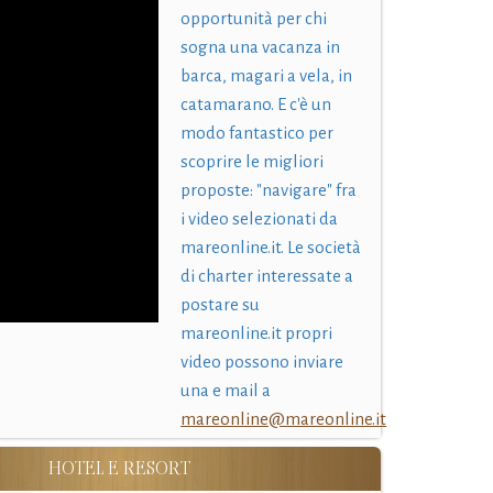
opportunità per chi
sogna una vacanza in
barca, magari a vela, in
catamarano. E c'è un
modo fantastico per
scoprire le migliori
proposte: "navigare" fra
i video selezionati da
mareonline.it. Le società
di charter interessate a
postare su
mareonline.it propri
video possono inviare
una e mail a
mareonline@mareonline.it
HOTEL E RESORT