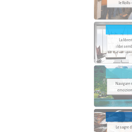
le Rolls
La libre
i libri se
Navigare ne
emozion
Le sagre 