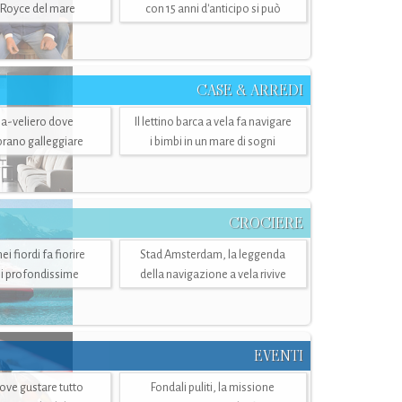
-Royce del mare
con 15 anni d'anticipo si può
CASE & ARREDI
ria-veliero dove
Il lettino barca a vela fa navigare
mbrano galleggiare
i bimbi in un mare di sogni
CROCIERE
i fiordi fa fiorire
Stad Amsterdam, la leggenda
i profondissime
della navigazione a vela rivive
EVENTI
dove gustare tutto
Fondali puliti, la missione