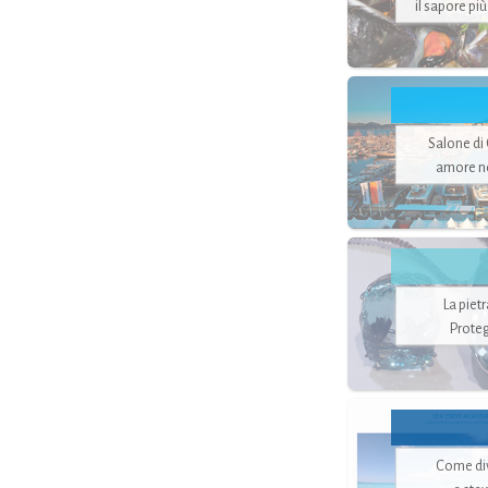
il sapore pi
Salone di
amore no
La piet
Proteg
Come di