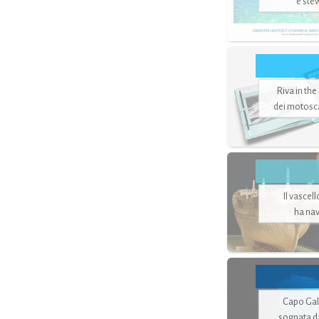
e ste
Riva in the
dei motoscaf
Il vascel
ha nav
Capo Gale
sognata d