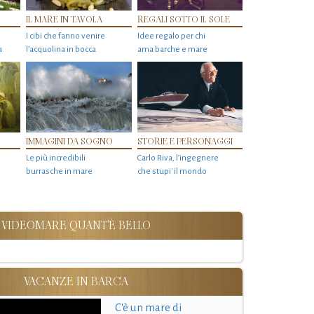
IL MARE IN TAVOLA
REGALI SOTTO IL SOLE
I cibi che fanno venire
Idee regalo per chi
a
l’acquolina in bocca
ama barche e mare
IMMAGINI DA SOGNO
STORIE E PERSONAGGI
Le più incredibili
Carlo Riva, l’ingegnere
burrasche in mare
che stupi' il mondo
VIDEOMARE QUANT'È BELLO
VACANZE IN BARCA
C'è un mare di