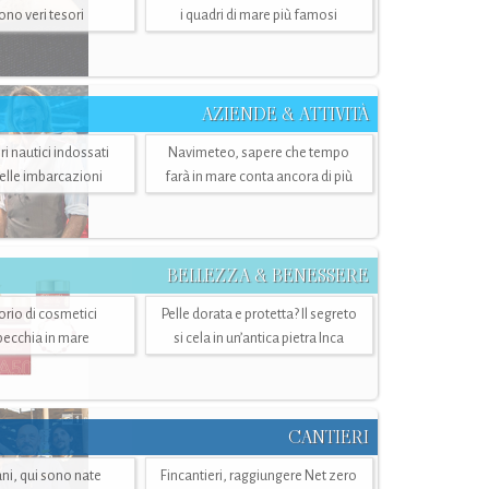
sono veri tesori
i quadri di mare più famosi
AZIENDE & ATTIVITÀ
ri nautici indossati
Navimeteo, sapere che tempo
belle imbarcazioni
farà in mare conta ancora di più
BELLEZZA & BENESSERE
torio di cosmetici
Pelle dorata e protetta? Il segreto
specchia in mare
si cela in un’antica pietra Inca
CANTIERI
i, qui sono nate
Fincantieri, raggiungere Net zero