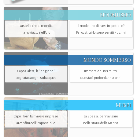
MODELLISMO
Il vascello che ai mondiali
Il modellino di nave irripetibile?
ha navigato nell’oro
Per costruirlo sono serviti 47 anni
MONDO SOMMERSO
Capo Galera, la "prigione"
Immersioni nei relitti:
sognata da ogni subacqueo
questa è profonda 150 anni
MUSEI
Capo Horn fa rivivere imprese
La Spezia. per navigare
ai confini dell’impossibile
nella storia della Marina