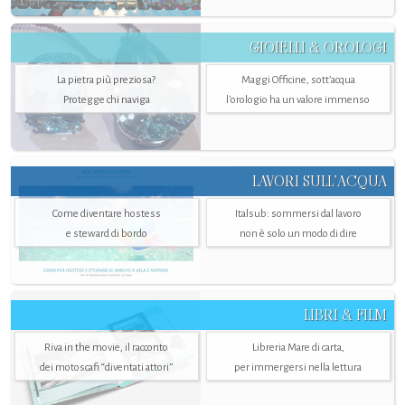
GIOIELLI & OROLOGI
La pietra più preziosa?
Maggi Officine, sott’acqua
Protegge chi naviga
l'orologio ha un valore immenso
LAVORI SULL’ACQUA
Come diventare hostess
Italsub: sommersi dal lavoro
e steward di bordo
non è solo un modo di dire
LIBRI & FILM
Riva in the movie, il racconto
Libreria Mare di carta,
dei motoscafi “diventati attori”
per immergersi nella lettura