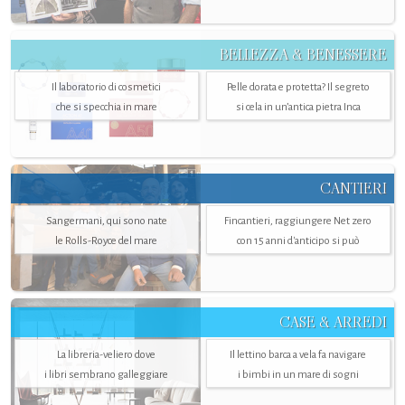
BELLEZZA & BENESSERE
Il laboratorio di cosmetici
Pelle dorata e protetta? Il segreto
che si specchia in mare
si cela in un’antica pietra Inca
CANTIERI
Sangermani, qui sono nate
Fincantieri, raggiungere Net zero
le Rolls-Royce del mare
con 15 anni d'anticipo si può
CASE & ARREDI
La libreria-veliero dove
Il lettino barca a vela fa navigare
i libri sembrano galleggiare
i bimbi in un mare di sogni