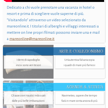
Dedicato a chi vuole prenotare una vacanza in hotel o
resort e prima di scegliere vuole saperne di più.
"Visitandolo" attraverso un video selezionato da
mareonline.it. I titolari di alberghi e villaggi interessati a
mettere on line propri filmati possono inviare una e mail
a
mareonline@mareonline.it
ARTE E COLLEZIONISMO
I denti di capodoglio
Un’autentica falsaria copia
incisi sono veri tesori
i quadri di mare più famosi
AZIENDE & ATTIVITÀ
Gli accessori nautici indossati
Navimeteo, sapere che tempo
dalle più belle imbarcazioni
farà in mare conta ancora di più