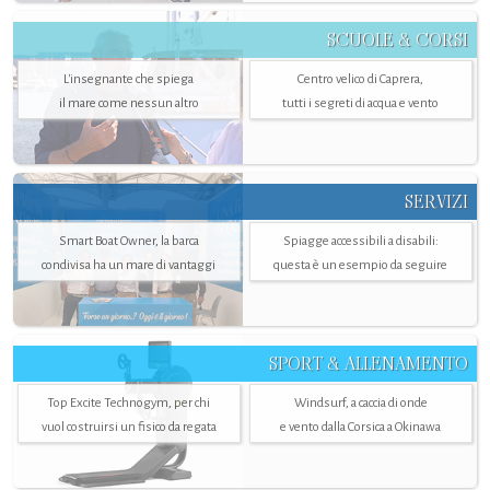
SCUOLE & CORSI
L'insegnante che spiega
Centro velico di Caprera,
il mare come nessun altro
tutti i segreti di acqua e vento
SERVIZI
Smart Boat Owner, la barca
Spiagge accessibili a disabili:
condivisa ha un mare di vantaggi
questa è un esempio da seguire
SPORT & ALLENAMENTO
Top Excite Technogym, per chi
Windsurf, a caccia di onde
vuol costruirsi un fisico da regata
e vento dalla Corsica a Okinawa