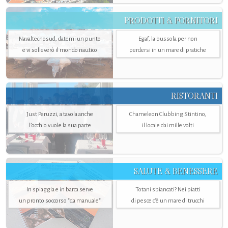
PRODOTTI & FORNITORI
Navaltecnosud, datemi un punto
Egaf, la bussola per non
e vi solleverò il mondo nautico
perdersi in un mare di pratiche
RISTORANTI
Just Peruzzi, a tavola anche
Chameleon Clubbing Stintino,
l’occhio vuole la sua parte
il locale dai mille volti
SALUTE & BENESSERE
In spiaggia e in barca serve
Totani sbiancati? Nei piatti
un pronto soccorso "da manuale"
di pesce c'è un mare di trucchi