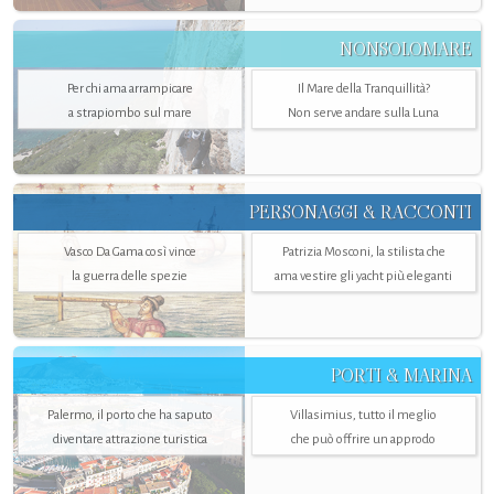
NONSOLOMARE
Per chi ama arrampicare
Il Mare della Tranquillità?
a strapiombo sul mare
Non serve andare sulla Luna
PERSONAGGI & RACCONTI
Vasco Da Gama così vince
Patrizia Mosconi, la stilista che
la guerra delle spezie
ama vestire gli yacht più eleganti
PORTI & MARINA
Palermo, il porto che ha saputo
Villasimius, tutto il meglio
diventare attrazione turistica
che può offrire un approdo