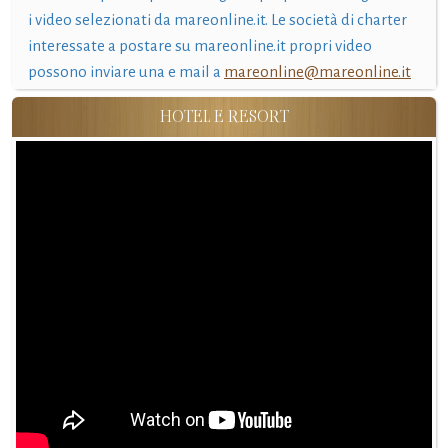
i video selezionati da mareonline.it. Le società di charter
interessate a postare su mareonline.it propri video
possono inviare una e mail a
mareonline@mareonline.it
HOTEL E RESORT