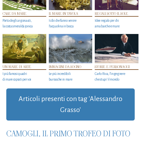
CASE DA MARE
IL MARE IN TAVOLA
REGALI SOTTO IL SOLE
Porto degli argonauti,
I cibi che fanno venire
Idee regalo per chi
la costa smeralda jonica
l’acquolina in bocca
ama barche e mare
UN MARE DI ARTE
IMMAGINI DA SOGNO
STORIE E PERSONAGGI
I più famosi quadri
Le più incredibili
Carlo Riva, l’ingegnere
di mare copiati per voi
burrasche in mare
che stupi' il mondo
Articoli presenti con tag 'Alessandro
Grasso'
CAMOGLI, IL PRIMO TROFEO DI FOTO