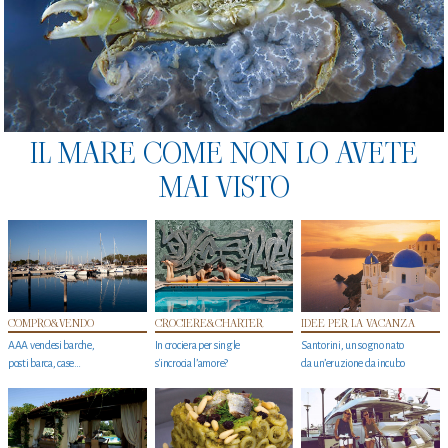
IL MARE COME NON LO AVETE
MAI VISTO
COMPRO&VENDO
CROCIERE&CHARTER
IDEE PER LA VACANZA
AAA vendesi barche,
In crociera per single
Santorini, un sogno nato
posti barca, case…
s'incrocia l’amore?
da un’eruzione da incubo