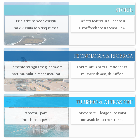
STORIE
L’isola che non c'è è esistita
La flotta tedesca si suicidò così
ma è vissuta solo cinque mesi
autoaffondandosi a Scapa Flow
TECNOLOGIA & RICERCA
Cemento mangiasmog, per avere
Controllate la barca al mare senza
porti più puliti e meno inquinati
muovervi da casa, dall’ufficio
TURISMO & ATTRAZIONI
Trabocchi, i pontili
Portovenere, il borgo di pescatori
"macchine da pesca"
irresistibile esca per i turisti