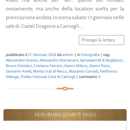
ovviamente, ma anche della location scelta per la
premiazione andata in scena sabato 17 gennaio nelle
sale di Castel Dragone a Camogli...
Prosegui la lettura
pubblicato il
21 Gennaio 2026
da
admin
| in
Fotografia
| tag:
Alessandro Grasso
,
Alessandro Marcenaro
,
Apneaworld di Bogliasco
,
Bruno Ortolani
,
Cristiano Ferraro
,
Gianni Miloro
,
Gianni Risso
,
Giovanni Anelli
,
Manta Sub di Recco
,
Massimo Corradi
,
Pierfranco
Dilenge
,
Trofeo Fotosub Città di Camogli
| commenti:
0
VIDEOMARE QUANT'È BELLO