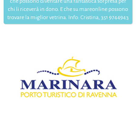
che possono diventare una fantastica sorpresa per
chi li riceverà in dono. E che su mareonline possono
trovare la miglior vetrina. Info: Cristina, 351 9744943