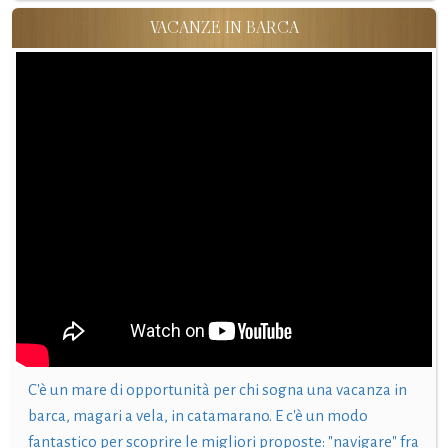
VACANZE IN BARCA
C'è un mare di opportunità per chi sogna una vacanza in
barca, magari a vela, in catamarano. E c'è un modo
fantastico per scoprire le migliori proposte: "navigare" fra