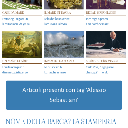
CASE DA MARE
IL MARE IN TAVOLA
REGALI SOTTO IL SOLE
Porto degli argonauti,
I cibi che fanno venire
Idee regalo per chi
la costa smeralda jonica
l’acquolina in bocca
ama barche e mare
UN MARE DI ARTE
IMMAGINI DA SOGNO
STORIE E PERSONAGGI
I più famosi quadri
Le più incredibili
Carlo Riva, l’ingegnere
di mare copiati per voi
burrasche in mare
che stupi' il mondo
Articoli presenti con tag 'Alessio
Sebastiani'
NOME DELLA BARCA? LA STAMPERIA