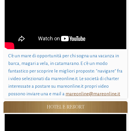
C'è un mare di opportunità per chi sogna una vacanza in
barca, magari a vela, in catamarano. E c'è un modo
fantastico per scoprire le migliori proposte: "navigare" fra
i video selezionati da mareonline.it. Le società di charter
interessate a postare su mareonline.it propri video
possono inviare una e mail a
mareonline@mareonline.it
HOTEL E RESORT