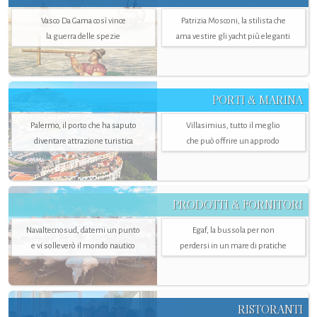
Vasco Da Gama così vince
Patrizia Mosconi, la stilista che
la guerra delle spezie
ama vestire gli yacht più eleganti
PORTI & MARINA
Palermo, il porto che ha saputo
Villasimius, tutto il meglio
diventare attrazione turistica
che può offrire un approdo
PRODOTTI & FORNITORI
Navaltecnosud, datemi un punto
Egaf, la bussola per non
e vi solleverò il mondo nautico
perdersi in un mare di pratiche
RISTORANTI