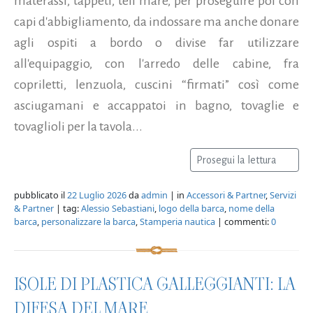
materassi, tappeti, teli mare, per proseguire poi con
capi d'abbigliamento, da indossare ma anche donare
agli ospiti a bordo o divise far utilizzare
all'equipaggio, con l'arredo delle cabine, fra
copriletti, lenzuola, cuscini “firmati” così come
asciugamani e accappatoi in bagno, tovaglie e
tovaglioli per la tavola...
Prosegui la lettura
pubblicato il
22 Luglio 2026
da
admin
| in
Accessori & Partner
,
Servizi
& Partner
| tag:
Alessio Sebastiani
,
logo della barca
,
nome della
barca
,
personalizzare la barca
,
Stamperia nautica
| commenti:
0
ISOLE DI PLASTICA GALLEGGIANTI: LA
DIFESA DEL MARE