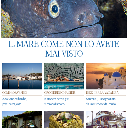
IL MARE COME NON LO AVETE
MAI VISTO
COMPRO&VENDO
CROCIERE&CHARTER
IDEE PER LA VACANZA
AAA vendesi barche,
In crociera per single
Santorini, un sogno nato
posti barca, case…
s'incrocia l’amore?
da un’eruzione da incubo