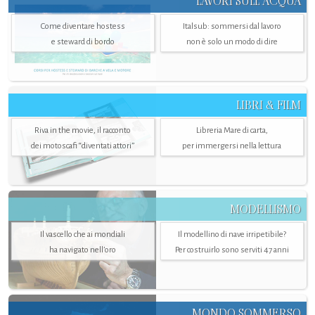
LAVORI SULL’ACQUA
Come diventare hostess
Italsub: sommersi dal lavoro
e steward di bordo
non è solo un modo di dire
LIBRI & FILM
Riva in the movie, il racconto
Libreria Mare di carta,
dei motoscafi “diventati attori”
per immergersi nella lettura
MODELLISMO
Il vascello che ai mondiali
Il modellino di nave irripetibile?
ha navigato nell’oro
Per costruirlo sono serviti 47 anni
MONDO SOMMERSO