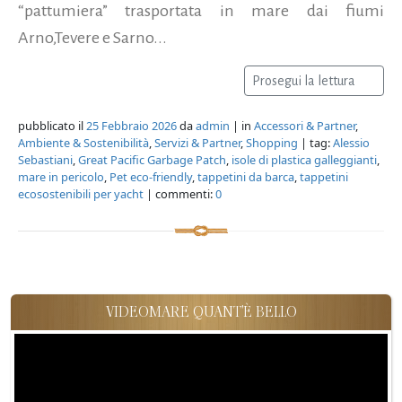
“pattumiera” trasportata in mare dai fiumi
Arno,Tevere e Sarno...
Prosegui la lettura
pubblicato il
25 Febbraio 2026
da
admin
| in
Accessori & Partner
,
Ambiente & Sostenibilità
,
Servizi & Partner
,
Shopping
| tag:
Alessio
Sebastiani
,
Great Pacific Garbage Patch
,
isole di plastica galleggianti
,
mare in pericolo
,
Pet eco-friendly
,
tappetini da barca
,
tappetini
ecosostenibili per yacht
| commenti:
0
VIDEOMARE QUANT'È BELLO