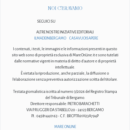
NOI C'ERAVAMO
SEGUICI SU
ALTRE NOSTRE INIZIATIVE EDITORIALI
ILMADEINBERGAMO
CASAVUOISAPERE
I contenuti, i testi, le immagini e le informazioni presenti in questo
sito web sono di proprietà esclusiva di MareOnLine.it e sono tutelati
dalle normative vigenti in materia di diritto d'autore e di proprietà
intellettuale.
È vietata la riproduzione, anche parziale, la diffusione o
l'elaborazione senza preventiva autorizzazione scritta del titolare.
Testata giornalistica iscritta al numero 3/2026 del Registro Stampa
del Tribunale di Bergamo.
Direttore responsabile: PIETRO BARACHETTI
VIA P. RUGGERI DA STABELLO 20 - 24123 BERGAMO
P.I.: 04581440163 - C.F.: BRCPTR61H23A794P
MARE ONLINE