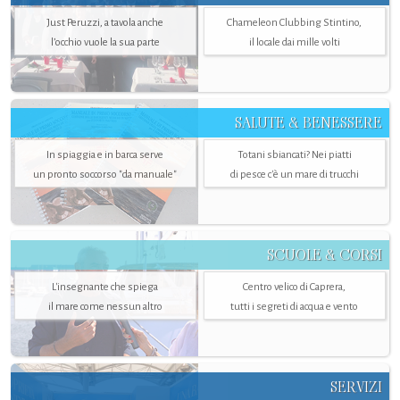
Just Peruzzi, a tavola anche
Chameleon Clubbing Stintino,
l’occhio vuole la sua parte
il locale dai mille volti
SALUTE & BENESSERE
In spiaggia e in barca serve
Totani sbiancati? Nei piatti
un pronto soccorso "da manuale"
di pesce c'è un mare di trucchi
SCUOLE & CORSI
L'insegnante che spiega
Centro velico di Caprera,
il mare come nessun altro
tutti i segreti di acqua e vento
SERVIZI