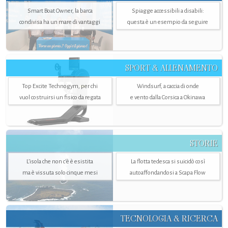
Smart Boat Owner, la barca
Spiagge accessibili a disabili:
condivisa ha un mare di vantaggi
questa è un esempio da seguire
SPORT & ALLENAMENTO
Top Excite Technogym, per chi
Windsurf, a caccia di onde
vuol costruirsi un fisico da regata
e vento dalla Corsica a Okinawa
STORIE
L’isola che non c'è è esistita
La flotta tedesca si suicidò così
ma è vissuta solo cinque mesi
autoaffondandosi a Scapa Flow
TECNOLOGIA & RICERCA