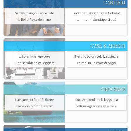
CANTIERI
Sangermani, qui sono nate
Fincantieri, raggiungere Net zero
le Rolls-Royce del mare
con 15 anni d'anticipo si può
CASE & ARREDI
La libreria-veliero dove
Il lettino barca a vela fa navigare
i libri sembrano galleggiare
i bimbi in un mare di sogni
CROCIERE
Navigare nei fiordi fa fiorire
Stad Amsterdam, la leggenda
emozioni profondissime
della navigazione a vela rivive