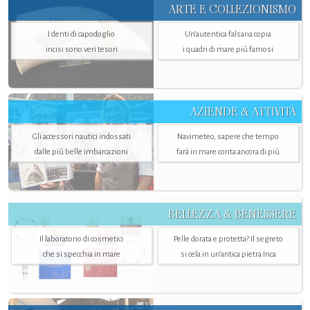
ARTE E COLLEZIONISMO
I denti di capodoglio
Un’autentica falsaria copia
incisi sono veri tesori
i quadri di mare più famosi
AZIENDE & ATTIVITÀ
Gli accessori nautici indossati
Navimeteo, sapere che tempo
dalle più belle imbarcazioni
farà in mare conta ancora di più
BELLEZZA & BENESSERE
Il laboratorio di cosmetici
Pelle dorata e protetta? Il segreto
che si specchia in mare
si cela in un’antica pietra Inca