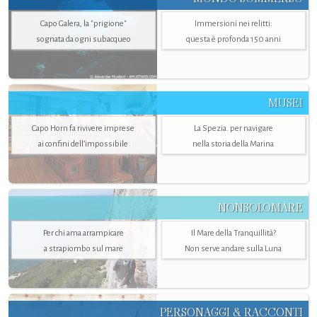
Capo Galera, la "prigione"
Immersioni nei relitti:
sognata da ogni subacqueo
questa è profonda 150 anni
MUSEI
Capo Horn fa rivivere imprese
La Spezia. per navigare
ai confini dell’impossibile
nella storia della Marina
NONSOLOMARE
Per chi ama arrampicare
Il Mare della Tranquillità?
a strapiombo sul mare
Non serve andare sulla Luna
PERSONAGGI & RACCONTI