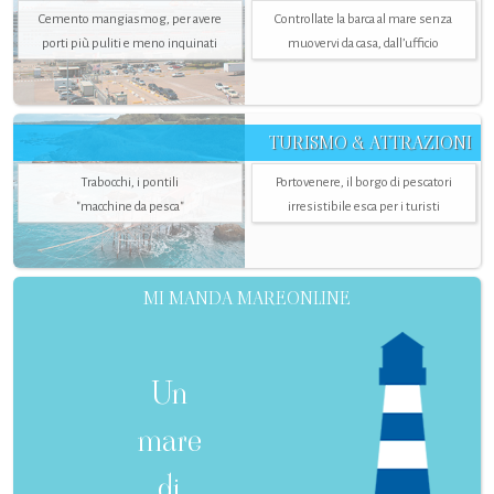
Cemento mangiasmog, per avere
Controllate la barca al mare senza
porti più puliti e meno inquinati
muovervi da casa, dall’ufficio
TURISMO & ATTRAZIONI
Trabocchi, i pontili
Portovenere, il borgo di pescatori
"macchine da pesca"
irresistibile esca per i turisti
MI MANDA MAREONLINE
Un
mare
di