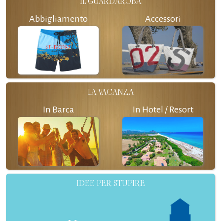
IL GUARDAROBA
Abbigliamento
Accessori
LA VACANZA
In Barca
In Hotel / Resort
IDEE PER STUPIRE