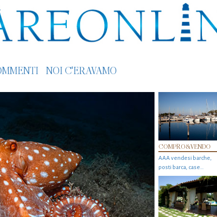
OMMENTI
NOI C'ERAVAMO
COMPRO&VENDO
AAA vendesi barche,
posti barca, case…