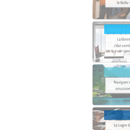
le Rolls
La libre
i libri se
Navigare ne
emozion
Le sagre 