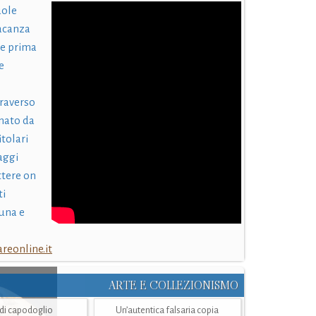
uole
acanza
 e prima
e
traverso
nato da
itolari
laggi
ttere on
ti
una e
eonline.it
ARTE E COLLEZIONISMO
i di capodoglio
Un’autentica falsaria copia