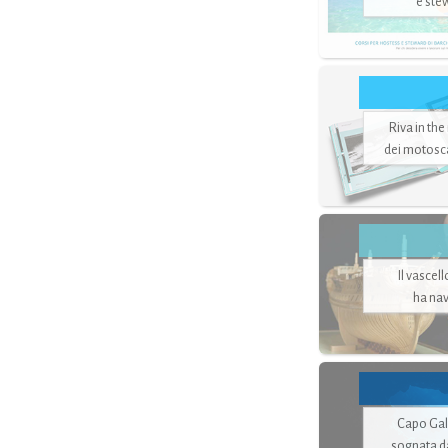
e ste
Riva in the
dei motoscaf
Il vascel
ha nav
Capo Gale
sognata d