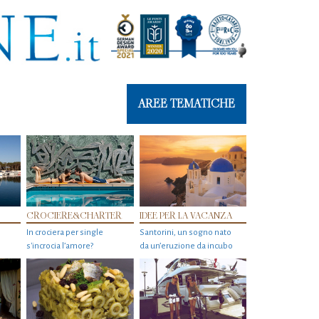
AREE TEMATICHE
CROCIERE&CHARTER
IDEE PER LA VACANZA
In crociera per single
Santorini, un sogno nato
s'incrocia l’amore?
da un’eruzione da incubo