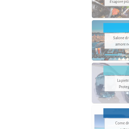
il sapore pi
Salone di
amore no
La piet
Proteg
Come di