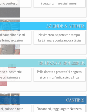
sono veri tesori
i quadri di mare più famosi
AZIENDE & ATTIVITÀ
ri nautici indossati
Navimeteo, sapere che tempo
belle imbarcazioni
farà in mare conta ancora di più
BELLEZZA & BENESSERE
torio di cosmetici
Pelle dorata e protetta? Il segreto
specchia in mare
si cela in un’antica pietra Inca
CANTIERI
i, qui sono nate
Fincantieri, raggiungere Net zero