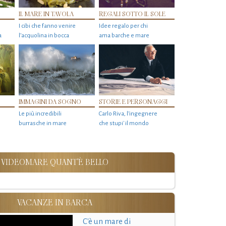
IL MARE IN TAVOLA
REGALI SOTTO IL SOLE
I cibi che fanno venire
Idee regalo per chi
a
l’acquolina in bocca
ama barche e mare
IMMAGINI DA SOGNO
STORIE E PERSONAGGI
Le più incredibili
Carlo Riva, l’ingegnere
burrasche in mare
che stupi' il mondo
VIDEOMARE QUANT'È BELLO
VACANZE IN BARCA
C'è un mare di