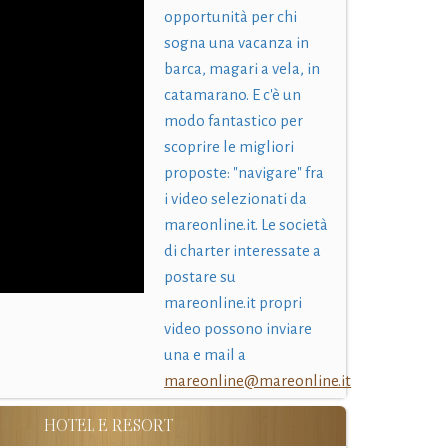
opportunità per chi
sogna una vacanza in
barca, magari a vela, in
catamarano. E c'è un
modo fantastico per
scoprire le migliori
proposte: "navigare" fra
i video selezionati da
mareonline.it. Le società
di charter interessate a
postare su
mareonline.it propri
video possono inviare
una e mail a
mareonline@mareonline.it
HOTEL E RESORT