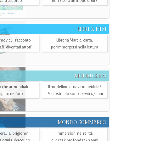
ward di bordo
non è solo un modo di dire
LIBRI & FILM
 movie, il racconto
Libreria Mare di carta,
i “diventati attori”
per immergersi nella lettura
MODELLISMO
lo che ai mondiali
Il modellino di nave irripetibile?
igato nell’oro
Per costruirlo sono serviti 47 anni
MONDO SOMMERSO
ra, la "prigione"
Immersioni nei relitti:
a ogni subacqueo
questa è profonda 150 anni