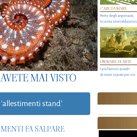
CASE DA MARE
Porto degli argonauti,
la costa smeralda jonic
UN MARE DI ARTE
I più famosi quadri
AVETE MAI VISTO
di mare copiati per voi
 'allestimenti stand'
IMENTI FA SALPARE