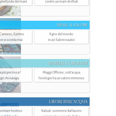
ù profondo del mare
contro un mare di rifiuti
FIERE & SALONI
 Canness, il primo
Il giro del mondo
n si scorda mai
in 40 Saloni nautici
GIOIELLI & OROLOGI
ra più preziosa?
Maggi Officine, sott’acqua
ge chi naviga
l'orologio ha un valore immenso
LAVORI SULL’ACQUA
ventare hostess
Italsub: sommersi dal lavoro