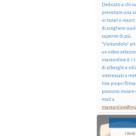
Dedicato a chi v
prenotare una v
in hotel o resort
di scegliere vuol
saperne di più.
"Visitandolo" at
un video selezio
mareonline.it. I t
di alberghi e vil
interessati a me
line propri filma
possono inviare 
mail a
mareonline@mar
I dent