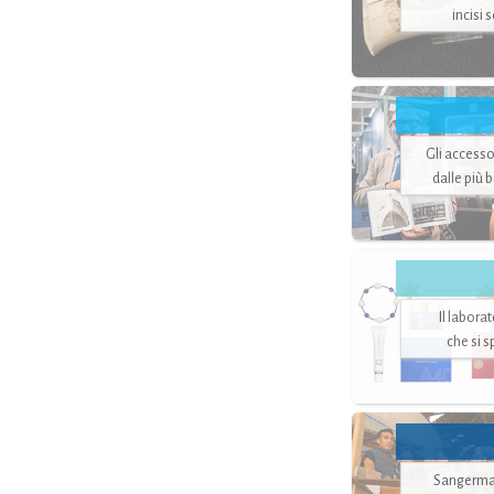
incisi 
Gli accesso
dalle più 
Il labora
che si 
Sangerman