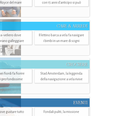
-Royce del mare
con 15 anni d'anticipo si può
CASE & ARREDI
ria-veliero dove
Il lettino barca a vela fa navigare
mbrano galleggiare
i bimbi in un mare di sogni
CROCIERE
i fiordi fa fiorire
Stad Amsterdam, la leggenda
i profondissime
della navigazione a vela rivive
EVENTI
dove gustare tutto
Fondali puliti, la missione