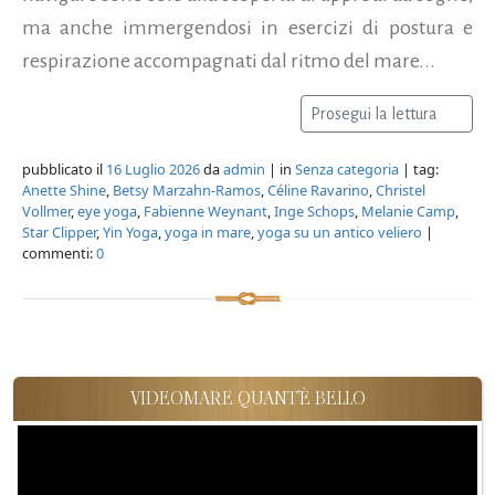
ma anche immergendosi in esercizi di postura e
respirazione accompagnati dal ritmo del mare...
Prosegui la lettura
pubblicato il
16 Luglio 2026
da
admin
| in
Senza categoria
| tag:
Anette Shine
,
Betsy Marzahn-Ramos
,
Céline Ravarino
,
Christel
Vollmer
,
eye yoga
,
Fabienne Weynant
,
Inge Schops
,
Melanie Camp
,
Star Clipper
,
Yin Yoga
,
yoga in mare
,
yoga su un antico veliero
|
commenti:
0
VIDEOMARE QUANT'È BELLO