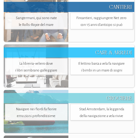
CANTIERI
Sangermani, qui sono nate
Fincantieri, raggiungere Net zero
le Rolls-Royce del mare
con 15 anni d'anticipo si può
CASE & ARREDI
La libreria-veliero dove
Il lettino barca a vela fa navigare
i libri sembrano galleggiare
i bimbi in un mare di sogni
CROCIERE
Navigare nei fiordi fa fiorire
Stad Amsterdam, la leggenda
emozioni profondissime
della navigazione a vela rivive