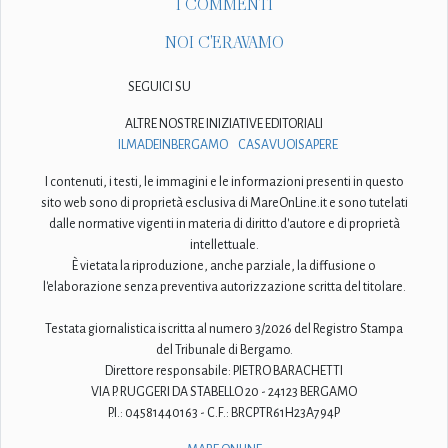
I COMMENTI
NOI C'ERAVAMO
SEGUICI SU
ALTRE NOSTRE INIZIATIVE EDITORIALI
ILMADEINBERGAMO
CASAVUOISAPERE
I contenuti, i testi, le immagini e le informazioni presenti in questo
sito web sono di proprietà esclusiva di MareOnLine.it e sono tutelati
dalle normative vigenti in materia di diritto d'autore e di proprietà
intellettuale.
È vietata la riproduzione, anche parziale, la diffusione o
l'elaborazione senza preventiva autorizzazione scritta del titolare.
Testata giornalistica iscritta al numero 3/2026 del Registro Stampa
del Tribunale di Bergamo.
Direttore responsabile: PIETRO BARACHETTI
VIA P. RUGGERI DA STABELLO 20 - 24123 BERGAMO
P.I.: 04581440163 - C.F.: BRCPTR61H23A794P