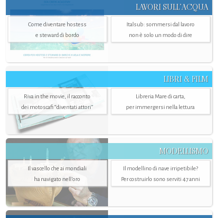
LAVORI SULL’ACQUA
Come diventare hostess
Italsub: sommersi dal lavoro
e steward di bordo
non è solo un modo di dire
LIBRI & FILM
Riva in the movie, il racconto
Libreria Mare di carta,
dei motoscafi “diventati attori”
per immergersi nella lettura
MODELLISMO
Il vascello che ai mondiali
Il modellino di nave irripetibile?
ha navigato nell’oro
Per costruirlo sono serviti 47 anni