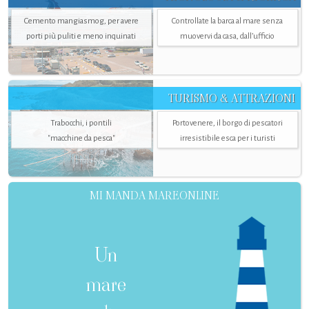
Cemento mangiasmog, per avere
Controllate la barca al mare senza
porti più puliti e meno inquinati
muovervi da casa, dall’ufficio
TURISMO & ATTRAZIONI
Trabocchi, i pontili
Portovenere, il borgo di pescatori
"macchine da pesca"
irresistibile esca per i turisti
MI MANDA MAREONLINE
Un
mare