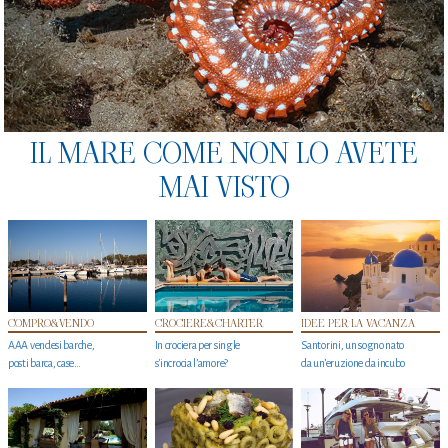
IL MARE COME NON LO AVETE
MAI VISTO
COMPRO&VENDO
CROCIERE&CHARTER
IDEE PER LA VACANZA
AAA vendesi barche,
In crociera per single
Santorini, un sogno nato
posti barca, case…
s'incrocia l’amore?
da un’eruzione da incubo