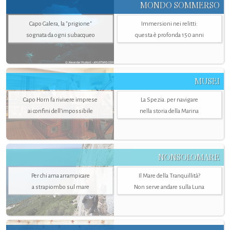
MONDO SOMMERSO
Capo Galera, la "prigione"
Immersioni nei relitti:
sognata da ogni subacqueo
questa è profonda 150 anni
MUSEI
Capo Horn fa rivivere imprese
La Spezia. per navigare
ai confini dell’impossibile
nella storia della Marina
NONSOLOMARE
Per chi ama arrampicare
Il Mare della Tranquillità?
a strapiombo sul mare
Non serve andare sulla Luna