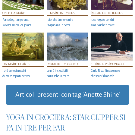
CASE DA MARE
IL MARE IN TAVOLA
REGALI SOTTO IL SOLE
Porto degli argonauti,
I cibi che fanno venire
Idee regalo per chi
la costa smeralda jonica
l’acquolina in bocca
ama barche e mare
UN MARE DI ARTE
IMMAGINI DA SOGNO
STORIE E PERSONAGGI
I più famosi quadri
Le più incredibili
Carlo Riva, l’ingegnere
di mare copiati per voi
burrasche in mare
che stupi' il mondo
Articoli presenti con tag 'Anette Shine'
YOGA IN CROCIERA: STAR CLIPPER SI
FA IN TRE PER FAR