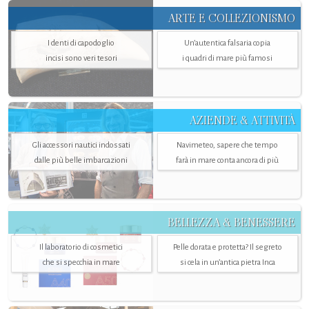
ARTE E COLLEZIONISMO
I denti di capodoglio
Un’autentica falsaria copia
incisi sono veri tesori
i quadri di mare più famosi
AZIENDE & ATTIVITÀ
Gli accessori nautici indossati
Navimeteo, sapere che tempo
dalle più belle imbarcazioni
farà in mare conta ancora di più
BELLEZZA & BENESSERE
Il laboratorio di cosmetici
Pelle dorata e protetta? Il segreto
che si specchia in mare
si cela in un’antica pietra Inca