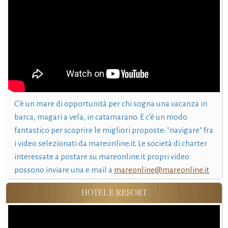
C'è un mare di opportunità per chi sogna una vacanza in
barca, magari a vela, in catamarano. E c'è un modo
fantastico per scoprire le migliori proposte: "navigare" fra
i video selezionati da mareonline.it. Le società di charter
interessate a postare su mareonline.it propri video
possono inviare una e mail a
mareonline@mareonline.it
HOTEL E RESORT