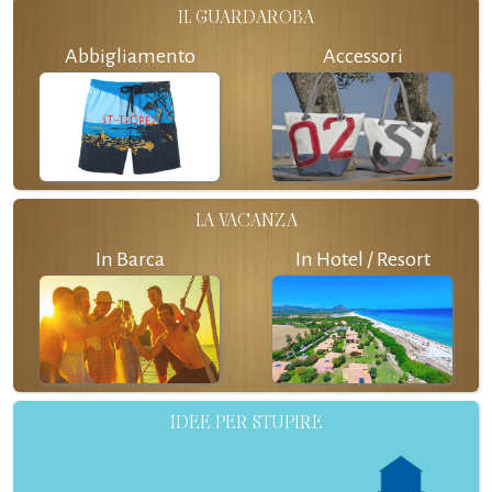
IL GUARDAROBA
Abbigliamento
Accessori
LA VACANZA
In Barca
In Hotel / Resort
IDEE PER STUPIRE