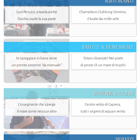
RISTORANTI
Just Peruzzi, a tavola anche
Chameleon Clubbing Stintino,
l’occhio vuole la sua parte
il locale dai mille volti
SALUTE & BENESSERE
In spiaggia e in barca serve
Totani sbiancati? Nei piatti
un pronto soccorso "da manuale"
di pesce c'è un mare di trucchi
SCUOLE & CORSI
L'insegnante che spiega
Centro velico di Caprera,
il mare come nessun altro
tutti i segreti di acqua e vento
SERVIZI