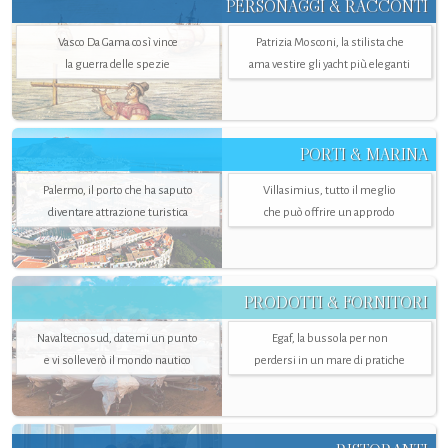
PERSONAGGI & RACCONTI
Vasco Da Gama così vince
Patrizia Mosconi, la stilista che
la guerra delle spezie
ama vestire gli yacht più eleganti
PORTI & MARINA
Palermo, il porto che ha saputo
Villasimius, tutto il meglio
diventare attrazione turistica
che può offrire un approdo
PRODOTTI & FORNITORI
Navaltecnosud, datemi un punto
Egaf, la bussola per non
e vi solleverò il mondo nautico
perdersi in un mare di pratiche