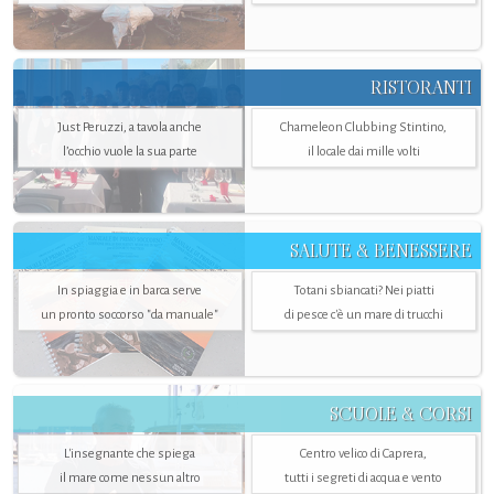
RISTORANTI
Just Peruzzi, a tavola anche
Chameleon Clubbing Stintino,
l’occhio vuole la sua parte
il locale dai mille volti
SALUTE & BENESSERE
In spiaggia e in barca serve
Totani sbiancati? Nei piatti
un pronto soccorso "da manuale"
di pesce c'è un mare di trucchi
SCUOLE & CORSI
L'insegnante che spiega
Centro velico di Caprera,
il mare come nessun altro
tutti i segreti di acqua e vento