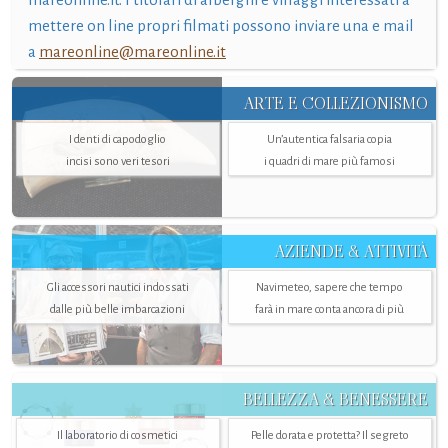
mettere on line propri filmati possono inviare una e mail
a
mareonline@mareonline.it
ARTE E COLLEZIONISMO
I denti di capodoglio
Un’autentica falsaria copia
incisi sono veri tesori
i quadri di mare più famosi
AZIENDE & ATTIVITÀ
Gli accessori nautici indossati
Navimeteo, sapere che tempo
dalle più belle imbarcazioni
farà in mare conta ancora di più
BELLEZZA & BENESSERE
Il laboratorio di cosmetici
Pelle dorata e protetta? Il segreto