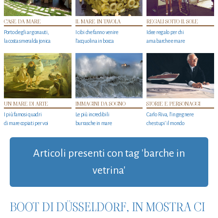
CASE DA MARE
IL MARE IN TAVOLA
REGALI SOTTO IL SOLE
Porto degli argonauti,
I cibi che fanno venire
Idee regalo per chi
la costa smeralda jonica
l’acquolina in bocca
ama barche e mare
UN MARE DI ARTE
IMMAGINI DA SOGNO
STORIE E PERSONAGGI
I più famosi quadri
Le più incredibili
Carlo Riva, l’ingegnere
di mare copiati per voi
burrasche in mare
che stupi' il mondo
Articoli presenti con tag 'barche in
vetrina'
BOOT DI DÜSSELDORF, IN MOSTRA CI