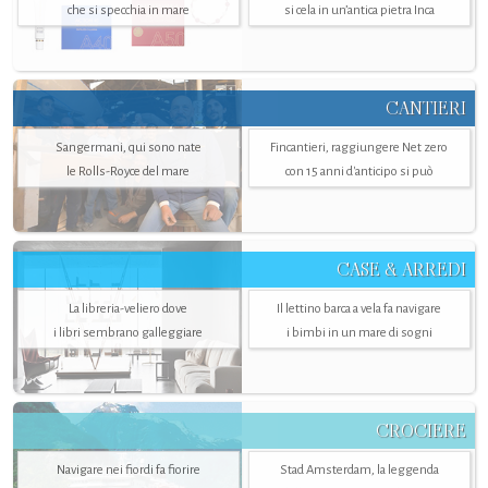
che si specchia in mare
si cela in un’antica pietra Inca
CANTIERI
Sangermani, qui sono nate
Fincantieri, raggiungere Net zero
le Rolls-Royce del mare
con 15 anni d'anticipo si può
CASE & ARREDI
La libreria-veliero dove
Il lettino barca a vela fa navigare
i libri sembrano galleggiare
i bimbi in un mare di sogni
CROCIERE
Navigare nei fiordi fa fiorire
Stad Amsterdam, la leggenda