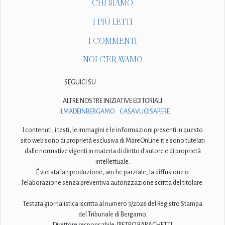
CHI SIAMO
I PIÙ LETTI
I COMMENTI
NOI C'ERAVAMO
SEGUICI SU
ALTRE NOSTRE INIZIATIVE EDITORIALI
ILMADEINBERGAMO
CASAVUOISAPERE
I contenuti, i testi, le immagini e le informazioni presenti in questo
sito web sono di proprietà esclusiva di MareOnLine.it e sono tutelati
dalle normative vigenti in materia di diritto d'autore e di proprietà
intellettuale.
È vietata la riproduzione, anche parziale, la diffusione o
l'elaborazione senza preventiva autorizzazione scritta del titolare.
Testata giornalistica iscritta al numero 3/2026 del Registro Stampa
del Tribunale di Bergamo.
Direttore responsabile: PIETRO BARACHETTI