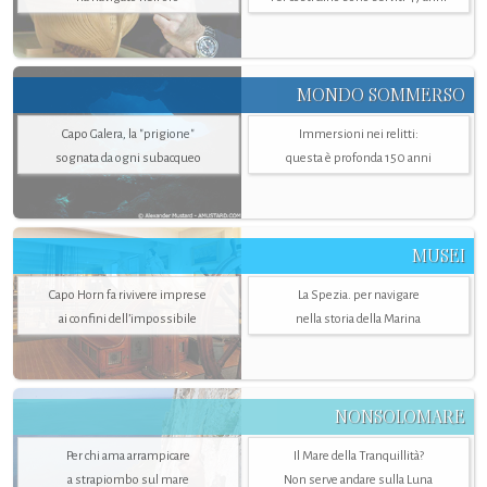
MONDO SOMMERSO
Capo Galera, la "prigione"
Immersioni nei relitti:
sognata da ogni subacqueo
questa è profonda 150 anni
MUSEI
Capo Horn fa rivivere imprese
La Spezia. per navigare
ai confini dell’impossibile
nella storia della Marina
NONSOLOMARE
Per chi ama arrampicare
Il Mare della Tranquillità?
a strapiombo sul mare
Non serve andare sulla Luna