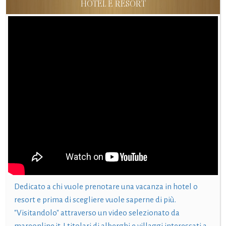
HOTEL E RESORT
Dedicato a chi vuole prenotare una vacanza in hotel o
resort e prima di scegliere vuole saperne di più.
"Visitandolo" attraverso un video selezionato da
mareonline.it. I titolari di alberghi e villaggi interessati a