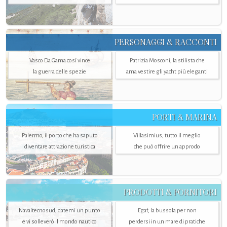
PERSONAGGI & RACCONTI
Vasco Da Gama così vince
Patrizia Mosconi, la stilista che
la guerra delle spezie
ama vestire gli yacht più eleganti
PORTI & MARINA
Palermo, il porto che ha saputo
Villasimius, tutto il meglio
diventare attrazione turistica
che può offrire un approdo
PRODOTTI & FORNITORI
Navaltecnosud, datemi un punto
Egaf, la bussola per non
e vi solleverò il mondo nautico
perdersi in un mare di pratiche