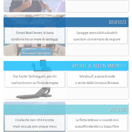
SERVIZI
Smart Boat Owner, la barca
Spiagge accessibili a disabili:
condivisa ha un mare di vantaggi
questa è un esempio da seguire
SPORT & ALLENAMENTO
Top Excite Technogym, per chi
Windsurf, a caccia di onde
vuol costruirsi un fisico da regata
e vento dalla Corsica a Okinawa
STORIE
L’isola che non c'è è esistita
La flotta tedesca si suicidò così
ma è vissuta solo cinque mesi
autoaffondandosi a Scapa Flow