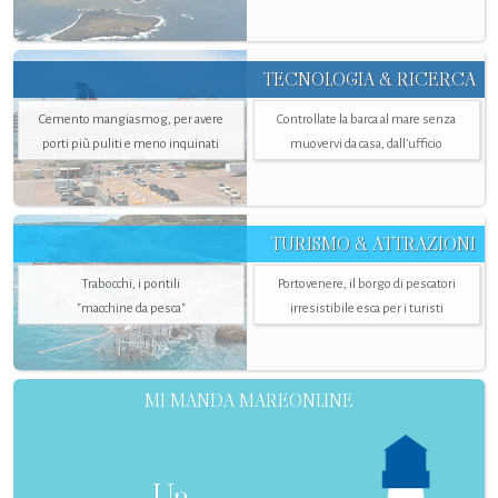
TECNOLOGIA & RICERCA
Cemento mangiasmog, per avere
Controllate la barca al mare senza
porti più puliti e meno inquinati
muovervi da casa, dall’ufficio
TURISMO & ATTRAZIONI
Trabocchi, i pontili
Portovenere, il borgo di pescatori
"macchine da pesca"
irresistibile esca per i turisti
MI MANDA MAREONLINE
Un