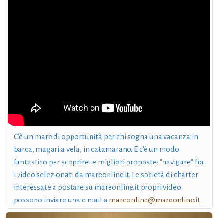
C'è un mare di opportunità per chi sogna una vacanza in
barca, magari a vela, in catamarano. E c'è un modo
fantastico per scoprire le migliori proposte: "navigare" fra
i video selezionati da mareonline.it. Le società di charter
interessate a postare su mareonline.it propri video
possono inviare una e mail a
mareonline@mareonline.it