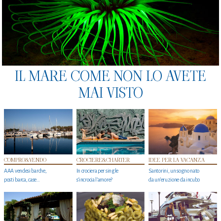
IL MARE COME NON LO AVETE
MAI VISTO
COMPRO&VENDO
CROCIERE&CHARTER
IDEE PER LA VACANZA
AAA vendesi barche,
In crociera per single
Santorini, un sogno nato
posti barca, case…
s'incrocia l’amore?
da un’eruzione da incubo