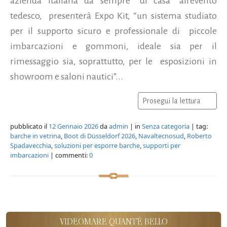
azienda italiana da sempre “di casa” all'evento
tedesco, presenterà Expo Kit, “un sistema studiato
per il supporto sicuro e professionale di piccole
imbarcazioni e gommoni, ideale sia per il
rimessaggio sia, soprattutto, per le esposizioni in
showroom e saloni nautici”...
Prosegui la lettura
pubblicato il
12 Gennaio 2026
da
admin
| in
Senza categoria
| tag:
barche in vetrina
,
Boot di Düsseldorf 2026
,
Navaltecnosud
,
Roberto
Spadavecchia
,
soluzioni per esporre barche
,
supporti per
imbarcazioni
| commenti:
0
VIDEOMARE QUANT'È BELLO