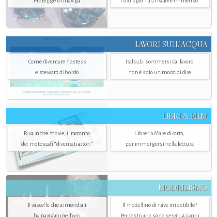
Protegge chi naviga
l'orologio ha un valore immenso
LAVORI SULL’ACQUA
Come diventare hostess
Italsub: sommersi dal lavoro
e steward di bordo
non è solo un modo di dire
LIBRI & FILM
Riva in the movie, il racconto
Libreria Mare di carta,
dei motoscafi “diventati attori”
per immergersi nella lettura
MODELLISMO
Il vascello che ai mondiali
Il modellino di nave irripetibile?
ha navigato nell’oro
Per costruirlo sono serviti 47 anni