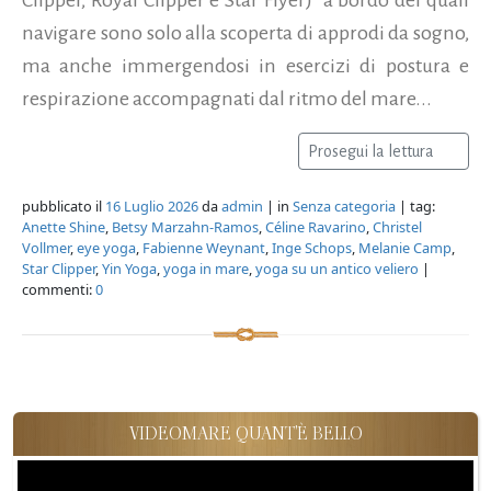
navigare sono solo alla scoperta di approdi da sogno,
ma anche immergendosi in esercizi di postura e
respirazione accompagnati dal ritmo del mare...
Prosegui la lettura
pubblicato il
16 Luglio 2026
da
admin
| in
Senza categoria
| tag:
Anette Shine
,
Betsy Marzahn-Ramos
,
Céline Ravarino
,
Christel
Vollmer
,
eye yoga
,
Fabienne Weynant
,
Inge Schops
,
Melanie Camp
,
Star Clipper
,
Yin Yoga
,
yoga in mare
,
yoga su un antico veliero
|
commenti:
0
VIDEOMARE QUANT'È BELLO