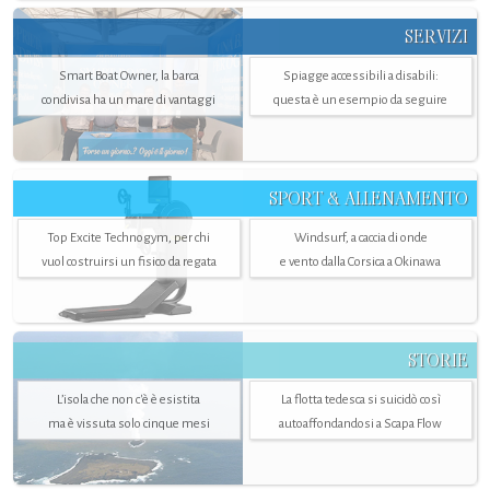
SERVIZI
Smart Boat Owner, la barca
Spiagge accessibili a disabili:
condivisa ha un mare di vantaggi
questa è un esempio da seguire
SPORT & ALLENAMENTO
Top Excite Technogym, per chi
Windsurf, a caccia di onde
vuol costruirsi un fisico da regata
e vento dalla Corsica a Okinawa
STORIE
L’isola che non c'è è esistita
La flotta tedesca si suicidò così
ma è vissuta solo cinque mesi
autoaffondandosi a Scapa Flow