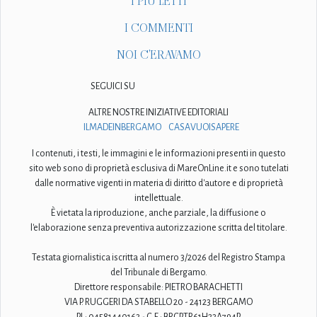
I PIÙ LETTI
I COMMENTI
NOI C'ERAVAMO
SEGUICI SU
ALTRE NOSTRE INIZIATIVE EDITORIALI
ILMADEINBERGAMO
CASAVUOISAPERE
I contenuti, i testi, le immagini e le informazioni presenti in questo
sito web sono di proprietà esclusiva di MareOnLine.it e sono tutelati
dalle normative vigenti in materia di diritto d'autore e di proprietà
intellettuale.
È vietata la riproduzione, anche parziale, la diffusione o
l'elaborazione senza preventiva autorizzazione scritta del titolare.
Testata giornalistica iscritta al numero 3/2026 del Registro Stampa
del Tribunale di Bergamo.
Direttore responsabile: PIETRO BARACHETTI
VIA P. RUGGERI DA STABELLO 20 - 24123 BERGAMO
P.I.: 04581440163 - C.F.: BRCPTR61H23A794P