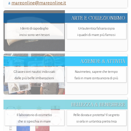
a
mareonline@mareonline.it
ARTE E COLLEZIONISMO
I denti di capodoglio
Un’autentica falsaria copia
incisi sono veri tesori
i quadri di mare più famosi
AZIENDE & ATTIVITÀ
Gli accessori nautici indossati
Navimeteo, sapere che tempo
dalle più belle imbarcazioni
farà in mare conta ancora di più
BELLEZZA & BENESSERE
Il laboratorio di cosmetici
Pelle dorata e protetta? Il segreto
che si specchia in mare
si cela in un’antica pietra Inca