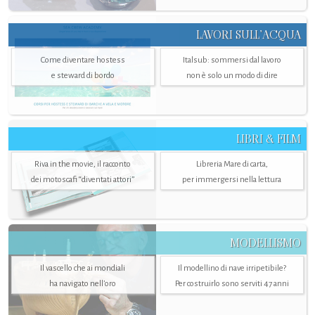
LAVORI SULL’ACQUA
Come diventare hostess
Italsub: sommersi dal lavoro
e steward di bordo
non è solo un modo di dire
LIBRI & FILM
Riva in the movie, il racconto
Libreria Mare di carta,
dei motoscafi “diventati attori”
per immergersi nella lettura
MODELLISMO
Il vascello che ai mondiali
Il modellino di nave irripetibile?
ha navigato nell’oro
Per costruirlo sono serviti 47 anni