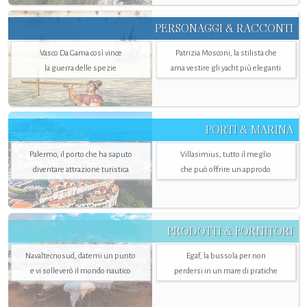
PERSONAGGI & RACCONTI
Vasco Da Gama così vince
Patrizia Mosconi, la stilista che
la guerra delle spezie
ama vestire gli yacht più eleganti
PORTI & MARINA
Palermo, il porto che ha saputo
Villasimius, tutto il meglio
diventare attrazione turistica
che può offrire un approdo
PRODOTTI & FORNITORI
Navaltecnosud, datemi un punto
Egaf, la bussola per non
e vi solleverò il mondo nautico
perdersi in un mare di pratiche