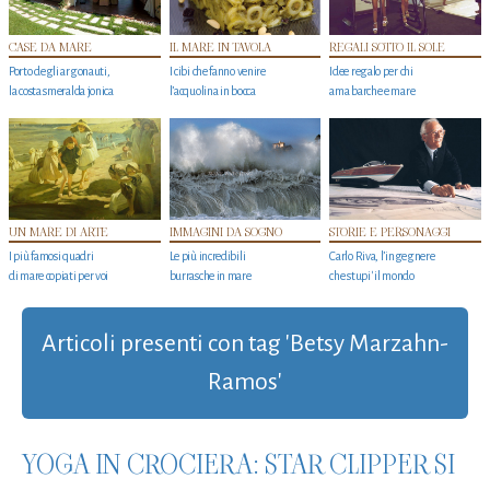
CASE DA MARE
IL MARE IN TAVOLA
REGALI SOTTO IL SOLE
Porto degli argonauti,
I cibi che fanno venire
Idee regalo per chi
la costa smeralda jonica
l’acquolina in bocca
ama barche e mare
UN MARE DI ARTE
IMMAGINI DA SOGNO
STORIE E PERSONAGGI
I più famosi quadri
Le più incredibili
Carlo Riva, l’ingegnere
di mare copiati per voi
burrasche in mare
che stupi' il mondo
Articoli presenti con tag 'Betsy Marzahn-
Ramos'
YOGA IN CROCIERA: STAR CLIPPER SI