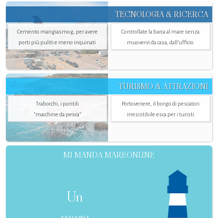
TECNOLOGIA & RICERCA
Cemento mangiasmog, per avere
Controllate la barca al mare senza
porti più puliti e meno inquinati
muovervi da casa, dall’ufficio
TURISMO & ATTRAZIONI
Trabocchi, i pontili
Portovenere, il borgo di pescatori
"macchine da pesca"
irresistibile esca per i turisti
MI MANDA MAREONLINE
Un
mare