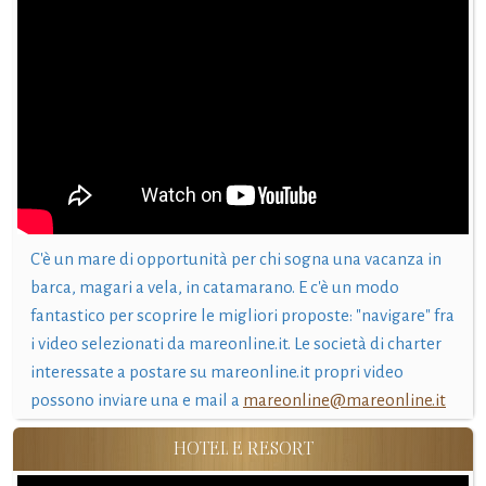
C'è un mare di opportunità per chi sogna una vacanza in
barca, magari a vela, in catamarano. E c'è un modo
fantastico per scoprire le migliori proposte: "navigare" fra
i video selezionati da mareonline.it. Le società di charter
interessate a postare su mareonline.it propri video
possono inviare una e mail a
mareonline@mareonline.it
HOTEL E RESORT