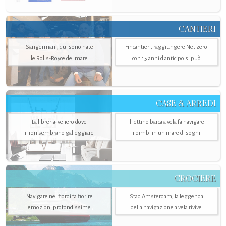
CANTIERI
Sangermani, qui sono nate
Fincantieri, raggiungere Net zero
le Rolls-Royce del mare
con 15 anni d'anticipo si può
CASE & ARREDI
La libreria-veliero dove
Il lettino barca a vela fa navigare
i libri sembrano galleggiare
i bimbi in un mare di sogni
CROCIERE
Navigare nei fiordi fa fiorire
Stad Amsterdam, la leggenda
emozioni profondissime
della navigazione a vela rivive