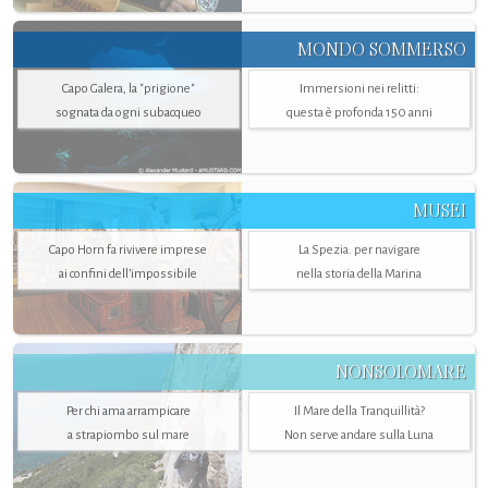
MONDO SOMMERSO
Capo Galera, la "prigione"
Immersioni nei relitti:
sognata da ogni subacqueo
questa è profonda 150 anni
MUSEI
Capo Horn fa rivivere imprese
La Spezia. per navigare
ai confini dell’impossibile
nella storia della Marina
NONSOLOMARE
Per chi ama arrampicare
Il Mare della Tranquillità?
a strapiombo sul mare
Non serve andare sulla Luna