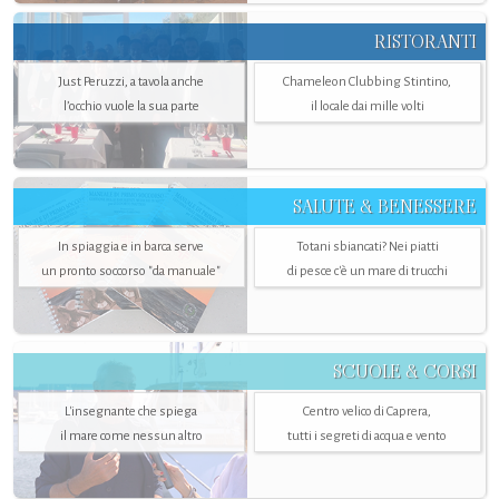
RISTORANTI
Just Peruzzi, a tavola anche
Chameleon Clubbing Stintino,
l’occhio vuole la sua parte
il locale dai mille volti
SALUTE & BENESSERE
In spiaggia e in barca serve
Totani sbiancati? Nei piatti
un pronto soccorso "da manuale"
di pesce c'è un mare di trucchi
SCUOLE & CORSI
L'insegnante che spiega
Centro velico di Caprera,
il mare come nessun altro
tutti i segreti di acqua e vento