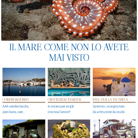
IL MARE COME NON LO AVETE
MAI VISTO
COMPRO&VENDO
CROCIERE&CHARTER
IDEE PER LA VACANZA
AAA vendesi barche,
In crociera per single
Santorini, un sogno nato
posti barca, case…
s'incrocia l’amore?
da un’eruzione da incubo