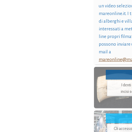
un video selezio
mareonline.it. I t
di alberghi e vil
interessati a me
line propri filma
possono inviare 
mail a
mareonline@mar
I dent
incisi 
Gli accesso