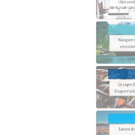
i libri se
Navigare ne
emozion
Le sagre 
il sapore pi
Salone di