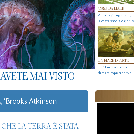
CASE DA MARE
Porto degli argonauti,
la costa smeralda jonic
UN MARE DI ARTE
I più famosi quadri
AVETE MAI VISTO
di mare copiati per voi
g 'Brooks Atkinson'
 CHE LA TERRA È STATA