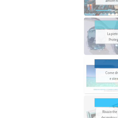
amore no
La piet
Proteg
Come di
e ste
Riva in the
dei motoscaf