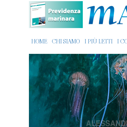
HOME
CHI SIAMO
I PIÙ LETTI
I C