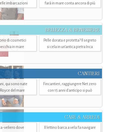
belle imbarcazioni
farà in mare conta ancora di più
BELLEZZA & BENESSERE
torio di cosmetici
Pelle dorata e protetta? Il segreto
specchia in mare
si cela in un’antica pietra Inca
CANTIERI
i, qui sono nate
Fincantieri, raggiungere Net zero
-Royce del mare
con 15 anni d'anticipo si può
CASE & ARREDI
ria-veliero dove
Il lettino barca a vela fa navigare