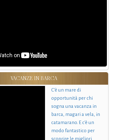
VACANZE IN BARCA
C'è un mare di
opportunità per chi
sogna una vacanza in
barca, magari a vela, in
catamarano. E c'è un
modo fantastico per
scoprire le migliori