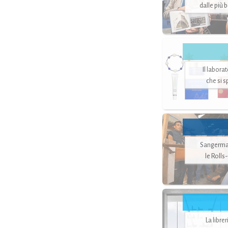
dalle più 
Il labora
che si 
Sangerman
le Rolls
La libre