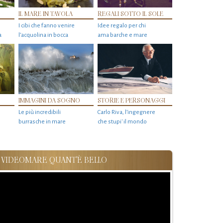
IL MARE IN TAVOLA
REGALI SOTTO IL SOLE
I cibi che fanno venire
Idee regalo per chi
a
l’acquolina in bocca
ama barche e mare
IMMAGINI DA SOGNO
STORIE E PERSONAGGI
Le più incredibili
Carlo Riva, l’ingegnere
burrasche in mare
che stupi' il mondo
VIDEOMARE QUANT'È BELLO