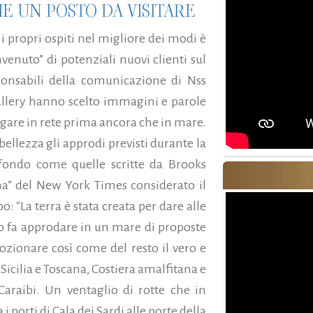
E UN POSTO DA VISITARE
 i propri ospiti nel migliore dei modi è
venuto” di potenziali nuovi clienti sul
onsabili della comunicazione di Nss
gallery hanno scelto immagini e parole
gare in rete prima ancora che in mare.
bellezza gli approdi previsti durante la
ofondo come quelle scritte da Brooks
ma” del New York Times considerato il
: "La terra è stata creata per dare alle
ito fa approdare in un mare di proposte
zionare così come del resto il vero e
Sicilia e Toscana, Costiera amalfitana e
i Caraibi. Un ventaglio di rotte che in
orti di Cala dei Sardi alle porte della