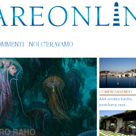
OMMENTI
NOI C'ERAVAMO
COMPRO&VENDO
AAA vendesi barche,
posti barca, case…