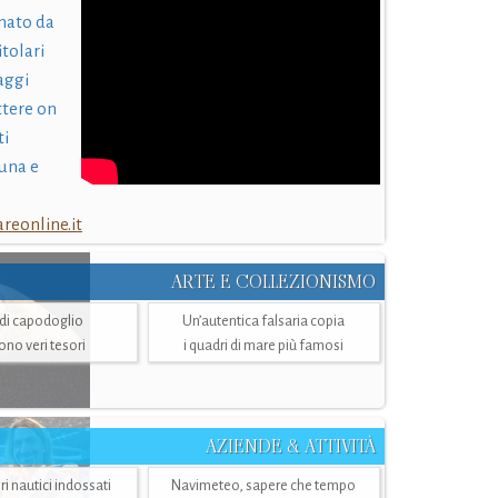
nato da
itolari
laggi
ttere on
ti
una e
eonline.it
ARTE E COLLEZIONISMO
i di capodoglio
Un’autentica falsaria copia
sono veri tesori
i quadri di mare più famosi
AZIENDE & ATTIVITÀ
ri nautici indossati
Navimeteo, sapere che tempo