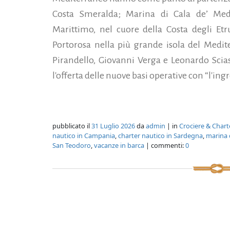
Costa Smeralda; Marina di Cala de’ Medi
Marittimo, nel cuore della Costa degli Et
Portorosa nella più grande isola del Medit
Pirandello, Giovanni Verga e Leonardo Scias
l'offerta delle nuove basi operative con “l'ingres
pubblicato il
31 Luglio 2026
da
admin
| in
Crociere & Chart
nautico in Campania
,
charter nautico in Sardegna
,
marina d
San Teodoro
,
vacanze in barca
| commenti:
0