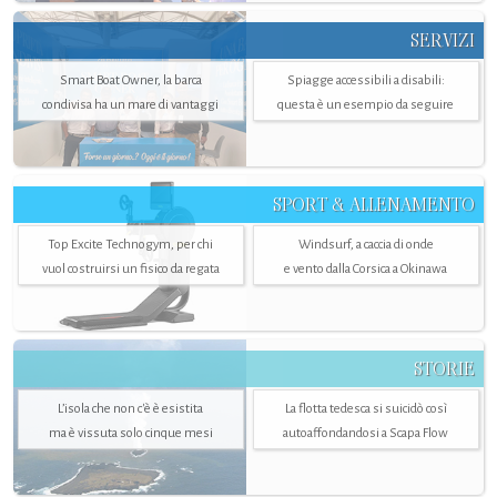
SERVIZI
Smart Boat Owner, la barca
Spiagge accessibili a disabili:
condivisa ha un mare di vantaggi
questa è un esempio da seguire
SPORT & ALLENAMENTO
Top Excite Technogym, per chi
Windsurf, a caccia di onde
vuol costruirsi un fisico da regata
e vento dalla Corsica a Okinawa
STORIE
L’isola che non c'è è esistita
La flotta tedesca si suicidò così
ma è vissuta solo cinque mesi
autoaffondandosi a Scapa Flow