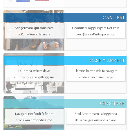
CANTIERI
Sangermani, qui sono nate
Fincantieri, raggiungere Net zero
le Rolls-Royce del mare
con 15 anni d'anticipo si può
CASE & ARREDI
La libreria-veliero dove
Il lettino barca a vela fa navigare
i libri sembrano galleggiare
i bimbi in un mare di sogni
CROCIERE
Navigare nei fiordi fa fiorire
Stad Amsterdam, la leggenda
emozioni profondissime
della navigazione a vela rivive