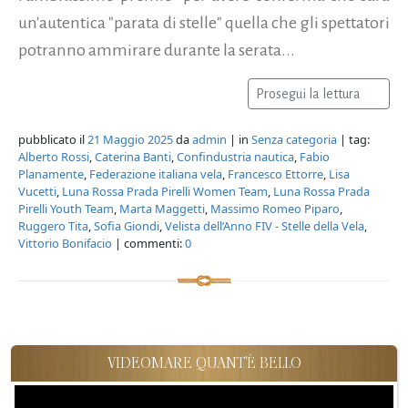
un'autentica "parata di stelle" quella che gli spettatori
potranno ammirare durante la serata...
Prosegui la lettura
pubblicato il
21 Maggio 2025
da
admin
| in
Senza categoria
| tag:
Alberto Rossi
,
Caterina Banti
,
Confindustria nautica
,
Fabio
Planamente
,
Federazione italiana vela
,
Francesco Ettorre
,
Lisa
Vucetti
,
Luna Rossa Prada Pirelli Women Team
,
Luna Rossa Prada
Pirelli Youth Team
,
Marta Maggetti
,
Massimo Romeo Piparo
,
Ruggero Tita
,
Sofia Giondi
,
Velista dell’Anno FIV - Stelle della Vela
,
Vittorio Bonifacio
| commenti:
0
VIDEOMARE QUANT'È BELLO