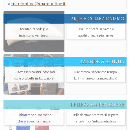
a
mareonline@mareonline.it
ARTE E COLLEZIONISMO
I denti di capodoglio
Un’autentica falsaria copia
incisi sono veri tesori
i quadri di mare più famosi
AZIENDE & ATTIVITÀ
Gli accessori nautici indossati
Navimeteo, sapere che tempo
dalle più belle imbarcazioni
farà in mare conta ancora di più
BELLEZZA & BENESSERE
Il laboratorio di cosmetici
Pelle dorata e protetta? Il segreto
che si specchia in mare
si cela in un’antica pietra Inca