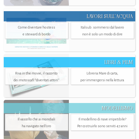
LAVORI SULL’ACQUA
Come diventare hostess
Italsub: sommersi dal lavoro
e steward di bordo
non è solo un modo di dire
LIBRI & FILM
Riva in the movie, il racconto
Libreria Mare di carta,
dei motoscafi “diventati attori”
per immergersi nella lettura
MODELLISMO
Il vascello che ai mondiali
Il modellino di nave irripetibile?
ha navigato nell’oro
Per costruirlo sono serviti 47 anni