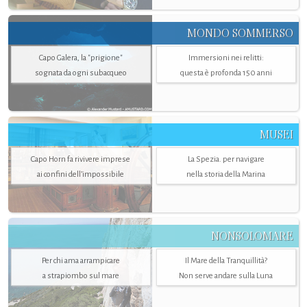
MONDO SOMMERSO
Capo Galera, la "prigione"
Immersioni nei relitti:
sognata da ogni subacqueo
questa è profonda 150 anni
MUSEI
Capo Horn fa rivivere imprese
La Spezia. per navigare
ai confini dell’impossibile
nella storia della Marina
NONSOLOMARE
Per chi ama arrampicare
Il Mare della Tranquillità?
a strapiombo sul mare
Non serve andare sulla Luna