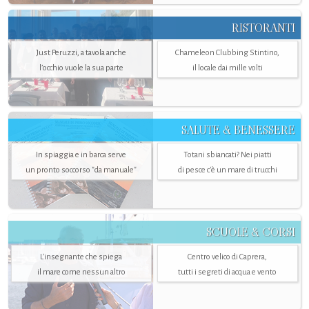
RISTORANTI
Just Peruzzi, a tavola anche
Chameleon Clubbing Stintino,
l’occhio vuole la sua parte
il locale dai mille volti
SALUTE & BENESSERE
In spiaggia e in barca serve
Totani sbiancati? Nei piatti
un pronto soccorso "da manuale"
di pesce c'è un mare di trucchi
SCUOLE & CORSI
L'insegnante che spiega
Centro velico di Caprera,
il mare come nessun altro
tutti i segreti di acqua e vento