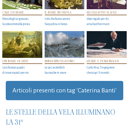
CASE DA MARE
IL MARE IN TAVOLA
REGALI SOTTO IL SOLE
Porto degli argonauti,
I cibi che fanno venire
Idee regalo per chi
la costa smeralda jonica
l’acquolina in bocca
ama barche e mare
UN MARE DI ARTE
IMMAGINI DA SOGNO
STORIE E PERSONAGGI
I più famosi quadri
Le più incredibili
Carlo Riva, l’ingegnere
di mare copiati per voi
burrasche in mare
che stupi' il mondo
Articoli presenti con tag 'Caterina Banti'
LE STELLE DELLA VELA ILLUMINANO
LA 31ª