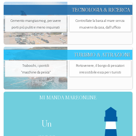
TECNOLOGIA & RICERCA
Cemento mangiasmog, per avere
Controllate la barca al mare senza
porti più puliti e meno inquinati
muovervi da casa, dall’ufficio
TURISMO & ATTRAZIONI
Trabocchi, i pontili
Portovenere, il borgo di pescatori
"macchine da pesca"
irresistibile esca per i turisti
MI MANDA MAREONLINE
Un