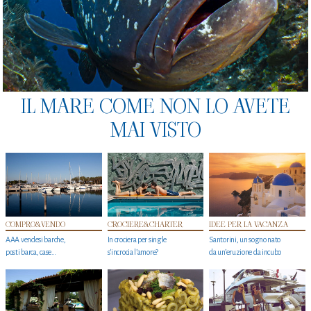
IL MARE COME NON LO AVETE
MAI VISTO
COMPRO&VENDO
CROCIERE&CHARTER
IDEE PER LA VACANZA
AAA vendesi barche,
In crociera per single
Santorini, un sogno nato
posti barca, case…
s'incrocia l’amore?
da un’eruzione da incubo