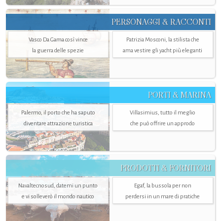
PERSONAGGI & RACCONTI
Vasco Da Gama così vince
Patrizia Mosconi, la stilista che
la guerra delle spezie
ama vestire gli yacht più eleganti
PORTI & MARINA
Palermo, il porto che ha saputo
Villasimius, tutto il meglio
diventare attrazione turistica
che può offrire un approdo
PRODOTTI & FORNITORI
Navaltecnosud, datemi un punto
Egaf, la bussola per non
e vi solleverò il mondo nautico
perdersi in un mare di pratiche