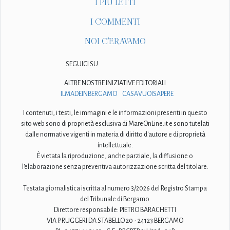
I PIÙ LETTI
I COMMENTI
NOI C'ERAVAMO
SEGUICI SU
ALTRE NOSTRE INIZIATIVE EDITORIALI
ILMADEINBERGAMO
CASAVUOISAPERE
I contenuti, i testi, le immagini e le informazioni presenti in questo
sito web sono di proprietà esclusiva di MareOnLine.it e sono tutelati
dalle normative vigenti in materia di diritto d'autore e di proprietà
intellettuale.
È vietata la riproduzione, anche parziale, la diffusione o
l'elaborazione senza preventiva autorizzazione scritta del titolare.
Testata giornalistica iscritta al numero 3/2026 del Registro Stampa
del Tribunale di Bergamo.
Direttore responsabile: PIETRO BARACHETTI
VIA P. RUGGERI DA STABELLO 20 - 24123 BERGAMO