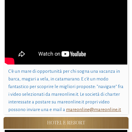
C'è un mare di opportunità per chi sogna una vacanza in
barca, magari a vela, in catamarano. E c'è un modo
fantastico per scoprire le migliori proposte: "navigare" fra
i video selezionati da mareonline.it. Le società di charter
interessate a postare su mareonline.it propri video
possono inviare una e mail a
mareonline@mareonline.it
HOTEL E RESORT