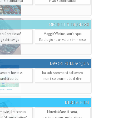
n si scorda mai
in 40 Saloni nautici
GIOIELLI & OROLOGI
ra più preziosa?
Maggi Officine, sott’acqua
ge chi naviga
l'orologio ha un valore immenso
LAVORI SULL’ACQUA
ventare hostess
Italsub: sommersi dal lavoro
ward di bordo
non è solo un modo di dire
LIBRI & FILM
 movie, il racconto
Libreria Mare di carta,
i “diventati attori”
per immergersi nella lettura