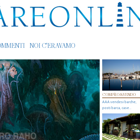
OMMENTI
NOI C'ERAVAMO
COMPRO&VENDO
AAA vendesi barche,
posti barca, case…