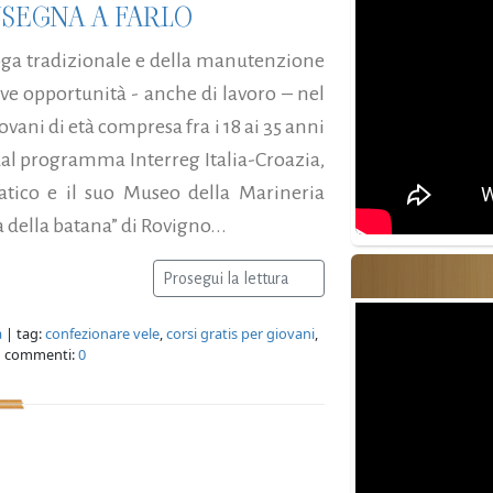
NSEGNA A FARLO
 voga tradizionale e della manutenzione
ve opportunità - anche di lavoro – nel
ovani di età compresa fra i 18 ai 35 anni
dal programma Interreg Italia-Croazia,
tico e il suo Museo della Marineria
della batana” di Rovigno...
Prosegui la lettura
a
| tag:
confezionare vele
,
corsi gratis per giovani
,
 commenti:
0