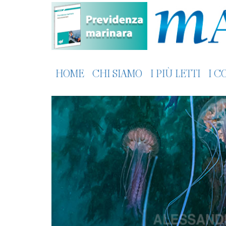
HOME
CHI SIAMO
I PIÙ LETTI
I C