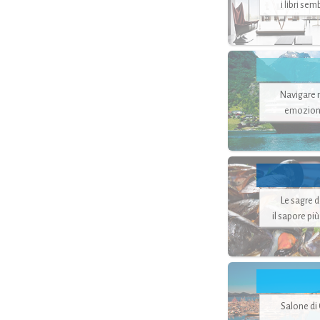
i libri se
Navigare ne
emozion
Le sagre 
il sapore pi
Salone di