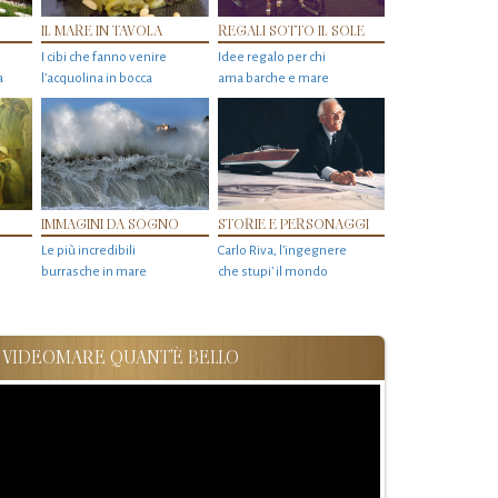
IL MARE IN TAVOLA
REGALI SOTTO IL SOLE
I cibi che fanno venire
Idee regalo per chi
a
l’acquolina in bocca
ama barche e mare
IMMAGINI DA SOGNO
STORIE E PERSONAGGI
Le più incredibili
Carlo Riva, l’ingegnere
burrasche in mare
che stupi' il mondo
VIDEOMARE QUANT'È BELLO