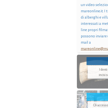
un video selezio
mareonline.it. I t
di alberghi e vil
interessati a me
line propri filma
possono inviare 
mail a
mareonline@mar
I dent
incisi 
Gli accesso