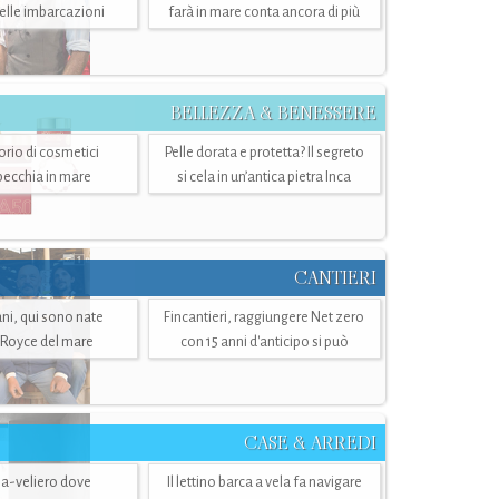
belle imbarcazioni
farà in mare conta ancora di più
BELLEZZA & BENESSERE
torio di cosmetici
Pelle dorata e protetta? Il segreto
specchia in mare
si cela in un’antica pietra Inca
CANTIERI
i, qui sono nate
Fincantieri, raggiungere Net zero
-Royce del mare
con 15 anni d'anticipo si può
CASE & ARREDI
ria-veliero dove
Il lettino barca a vela fa navigare