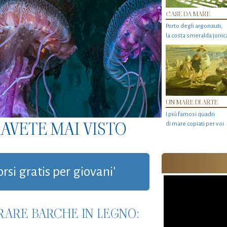
CASE DA MARE
Porto degli argonauti,
la costa smeralda jonic
UN MARE DI ARTE
I più famosi quadri
AVETE MAI VISTO
di mare copiati per voi
orsi gratis per giovani'
RARE BARCHE IN LEGNO: