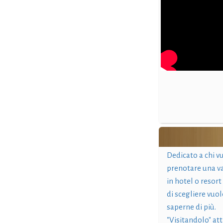
Dedicato a chi v
prenotare una v
in hotel o resort
di scegliere vuol
saperne di più.
"Visitandolo" at