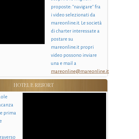
proposte: "navigare" fra
i video selezionati da
mareonline.it. Le società
di charter interessate a
postare su
mareonline.it propri
video possono inviare
una e mail a
mareonline@mareonline.it
HOTEL E RESORT
uole
acanza
 e prima
e
traverso