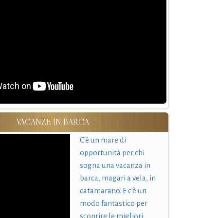
VACANZE IN BARCA
C'è un mare di
opportunità per chi
sogna una vacanza in
barca, magari a vela, in
catamarano. E c'è un
modo fantastico per
scoprire le migliori