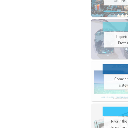
amore no
La piet
Proteg
Come di
e ste
Riva in the
dei motoscaf