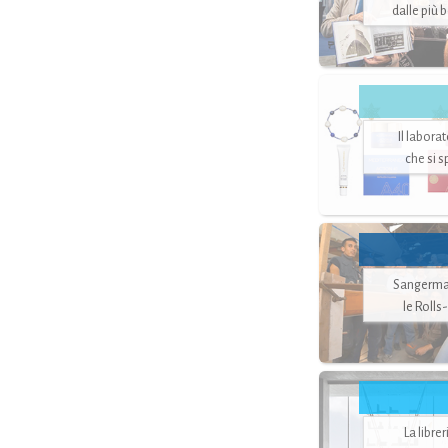
dalle più 
Il labora
che si 
Sangerman
le Rolls
La libre