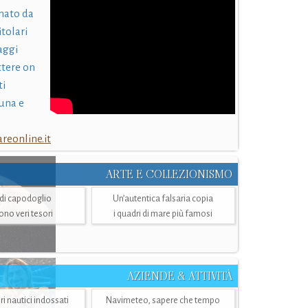
nato da
itolari
laggi
ttere on
ti
una e
eonline.it
ARTE E COLLEZIONISMO
i di capodoglio
Un’autentica falsaria copia
sono veri tesori
i quadri di mare più famosi
AZIENDE & ATTIVITÀ
ri nautici indossati
Navimeteo, sapere che tempo