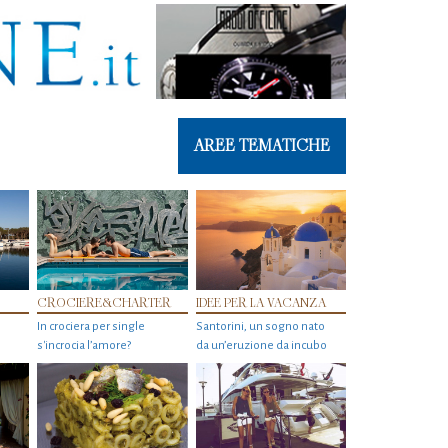
AREE TEMATICHE
CROCIERE&CHARTER
IDEE PER LA VACANZA
In crociera per single
Santorini, un sogno nato
s'incrocia l’amore?
da un’eruzione da incubo