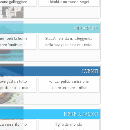
mbrano galleggiare
i bimbi in un mare di sogni
CROCIERE
i fiordi fa fiorire
Stad Amsterdam, la leggenda
i profondissime
della navigazione a vela rivive
EVENTI
dove gustare tutto
Fondali puliti, la missione
ù profondo del mare
contro un mare di rifiuti
FIERE & SALONI
 Canness, il primo
Il giro del mondo