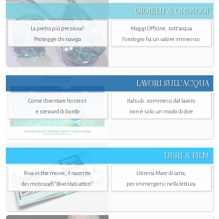
GIOIELLI & OROLOGI
La pietra più preziosa?
Maggi Officine, sott’acqua
Protegge chi naviga
l'orologio ha un valore immenso
LAVORI SULL’ACQUA
Come diventare hostess
Italsub: sommersi dal lavoro
e steward di bordo
non è solo un modo di dire
LIBRI & FILM
Riva in the movie, il racconto
Libreria Mare di carta,
dei motoscafi “diventati attori”
per immergersi nella lettura