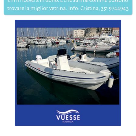
chi li riceverà in dono. E che su mareonline possono
trovare la miglior vetrina. Info: Cristina, 351 9744943