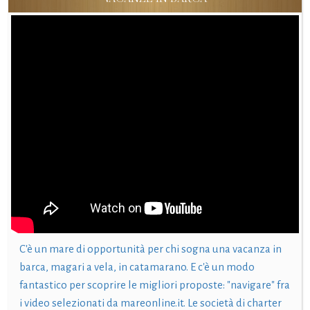
C'è un mare di opportunità per chi sogna una vacanza in
barca, magari a vela, in catamarano. E c'è un modo
fantastico per scoprire le migliori proposte: "navigare" fra
i video selezionati da mareonline.it. Le società di charter