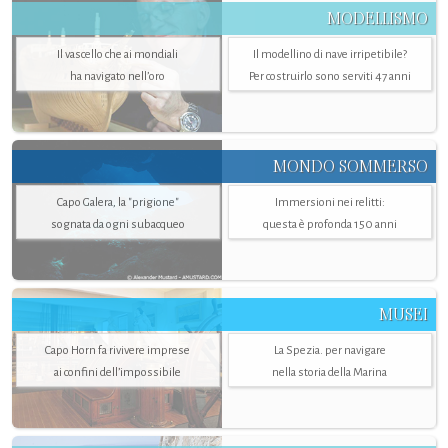
MODELLISMO
Il vascello che ai mondiali
Il modellino di nave irripetibile?
ha navigato nell’oro
Per costruirlo sono serviti 47 anni
MONDO SOMMERSO
Capo Galera, la "prigione"
Immersioni nei relitti:
sognata da ogni subacqueo
questa è profonda 150 anni
MUSEI
Capo Horn fa rivivere imprese
La Spezia. per navigare
ai confini dell’impossibile
nella storia della Marina