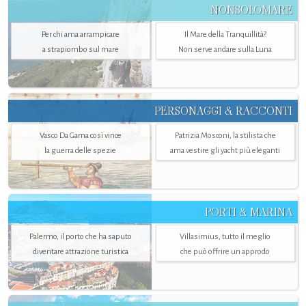
NONSOLOMARE
Per chi ama arrampicare
Il Mare della Tranquillità?
a strapiombo sul mare
Non serve andare sulla Luna
PERSONAGGI & RACCONTI
Vasco Da Gama così vince
Patrizia Mosconi, la stilista che
la guerra delle spezie
ama vestire gli yacht più eleganti
PORTI & MARINA
Palermo, il porto che ha saputo
Villasimius, tutto il meglio
diventare attrazione turistica
che può offrire un approdo