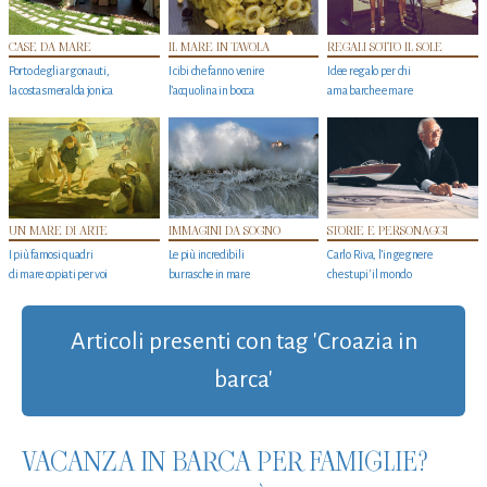
CASE DA MARE
IL MARE IN TAVOLA
REGALI SOTTO IL SOLE
Porto degli argonauti,
I cibi che fanno venire
Idee regalo per chi
la costa smeralda jonica
l’acquolina in bocca
ama barche e mare
UN MARE DI ARTE
IMMAGINI DA SOGNO
STORIE E PERSONAGGI
I più famosi quadri
Le più incredibili
Carlo Riva, l’ingegnere
di mare copiati per voi
burrasche in mare
che stupi' il mondo
Articoli presenti con tag 'Croazia in
barca'
VACANZA IN BARCA PER FAMIGLIE?