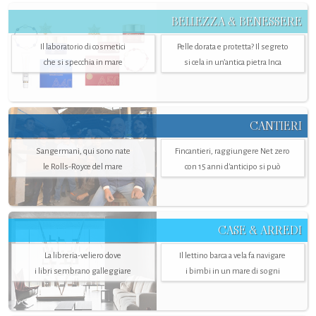
BELLEZZA & BENESSERE
Il laboratorio di cosmetici
Pelle dorata e protetta? Il segreto
che si specchia in mare
si cela in un’antica pietra Inca
CANTIERI
Sangermani, qui sono nate
Fincantieri, raggiungere Net zero
le Rolls-Royce del mare
con 15 anni d'anticipo si può
CASE & ARREDI
La libreria-veliero dove
Il lettino barca a vela fa navigare
i libri sembrano galleggiare
i bimbi in un mare di sogni