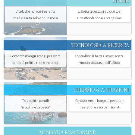
STORIE
L’isola che non c'è è esistita
La flotta tedesca si suicidò così
ma è vissuta solo cinque mesi
autoaffondandosi a Scapa Flow
TECNOLOGIA & RICERCA
Cemento mangiasmog, per avere
Controllate la barca al mare senza
porti più puliti e meno inquinati
muovervi da casa, dall’ufficio
TURISMO & ATTRAZIONI
Trabocchi, i pontili
Portovenere, il borgo di pescatori
"macchine da pesca"
irresistibile esca per i turisti
MI MANDA MAREONLINE