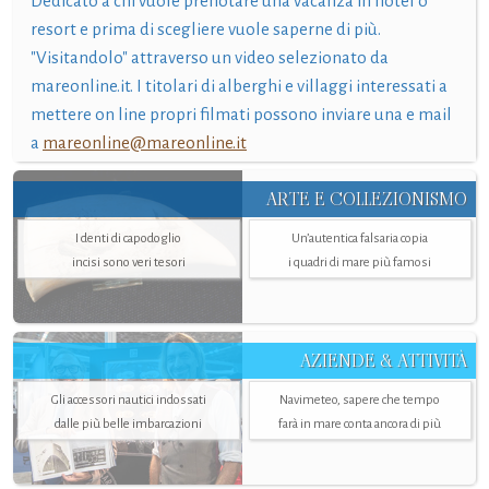
Dedicato a chi vuole prenotare una vacanza in hotel o
resort e prima di scegliere vuole saperne di più.
"Visitandolo" attraverso un video selezionato da
mareonline.it. I titolari di alberghi e villaggi interessati a
mettere on line propri filmati possono inviare una e mail
a
mareonline@mareonline.it
ARTE E COLLEZIONISMO
I denti di capodoglio
Un’autentica falsaria copia
incisi sono veri tesori
i quadri di mare più famosi
AZIENDE & ATTIVITÀ
Gli accessori nautici indossati
Navimeteo, sapere che tempo
dalle più belle imbarcazioni
farà in mare conta ancora di più