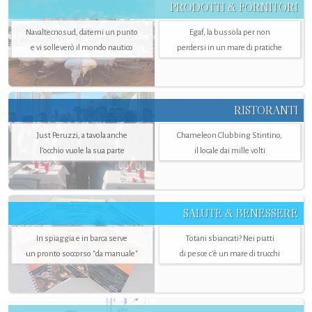
PRODOTTI & FORNITORI
Navaltecnosud, datemi un punto
Egaf, la bussola per non
e vi solleverò il mondo nautico
perdersi in un mare di pratiche
RISTORANTI
Just Peruzzi, a tavola anche
Chameleon Clubbing Stintino,
l’occhio vuole la sua parte
il locale dai mille volti
SALUTE & BENESSERE
In spiaggia e in barca serve
Totani sbiancati? Nei piatti
un pronto soccorso "da manuale"
di pesce c'è un mare di trucchi