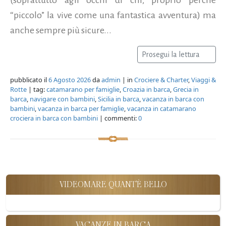
“piccolo” la vive come una fantastica avventura) ma
anche sempre più sicure...
Prosegui la lettura
pubblicato il
6 Agosto 2026
da
admin
| in
Crociere & Charter
,
Viaggi &
Rotte
| tag:
catamarano per famiglie
,
Croazia in barca
,
Grecia in
barca
,
navigare con bambini
,
Sicilia in barca
,
vacanza in barca con
bambini
,
vacanza in barca per famiglie
,
vacanza in catamarano
crociera in barca con bambini
| commenti:
0
VIDEOMARE QUANT'È BELLO
VACANZE IN BARCA