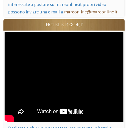
interessate a postare su mareonline.it propri video
possono inviare una e mail a
mareonline@mareonline.it
HOTEL E RESORT