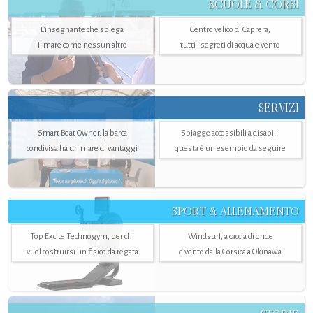
SCUOLE & CORSI
L'insegnante che spiega
Centro velico di Caprera,
il mare come nessun altro
tutti i segreti di acqua e vento
SERVIZI
Smart Boat Owner, la barca
Spiagge accessibili a disabili:
condivisa ha un mare di vantaggi
questa è un esempio da seguire
SPORT & ALLENAMENTO
Top Excite Technogym, per chi
Windsurf, a caccia di onde
vuol costruirsi un fisico da regata
e vento dalla Corsica a Okinawa