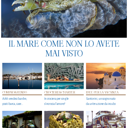
IL MARE COME NON LO AVETE
MAI VISTO
COMPRO&VENDO
CROCIERE&CHARTER
IDEE PER LA VACANZA
AAA vendesi barche,
In crociera per single
Santorini, un sogno nato
posti barca, case…
s'incrocia l’amore?
da un’eruzione da incubo