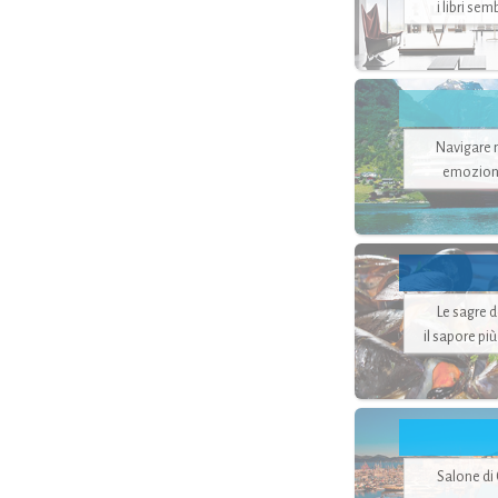
i libri se
Navigare ne
emozion
Le sagre 
il sapore pi
Salone di