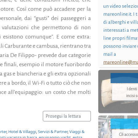
un video selezio
motore. Così come può accadere per la
mareonline.it. I t
ersonale, dai “gusti” dei passeggeri a
di alberghi e vil
re valutazioni che permettono di non
interessati a me
ili esistono comunque". E come extra:
line propri filma
nali Carburante e cambusa, rientrano tra
possono inviare 
mail a
aria De Filippo- prevede due categorie
mareonline@mar
zie finali, esempio il motore fuoribordo
 gas e biancheria e gli extra opzionali
re a bordo, il Wi-Fi o tutto ciò che non
I dent
ce all’equipaggio: un costo che molti
incisi 
Prosegui la lettura
rter
,
Hotel & Villaggi
,
Servizi & Partner
,
Viaggi &
Gli accesso
osti vacanza in barca
,
equipaggio yacht
,
extra