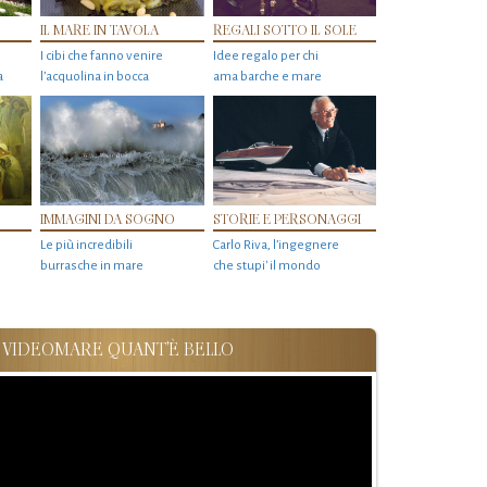
IL MARE IN TAVOLA
REGALI SOTTO IL SOLE
I cibi che fanno venire
Idee regalo per chi
a
l’acquolina in bocca
ama barche e mare
IMMAGINI DA SOGNO
STORIE E PERSONAGGI
Le più incredibili
Carlo Riva, l’ingegnere
burrasche in mare
che stupi' il mondo
VIDEOMARE QUANT'È BELLO