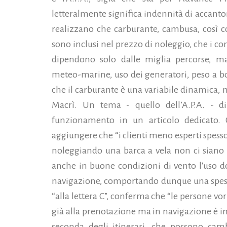
letteralmente significa indennità di accant
realizzano che carburante, cambusa, così c
sono inclusi nel prezzo di noleggio, che i c
dipendono solo dalle miglia percorse, ma 
meteo-marine, uso dei generatori, peso a bo
che il carburante è una variabile dinamica, 
Macrì. Un tema - quello dell’A.P.A. - d
funzionamento in un articolo dedicato.
aggiungere che “i clienti meno esperti spess
noleggiando una barca a vela non ci siano 
anche in buone condizioni di vento l'uso d
navigazione, comportando dunque una spesa”
“alla lettera C”, conferma che “le persone vo
già alla prenotazione ma in navigazione è im
seconda degli itinerari, che possono camb