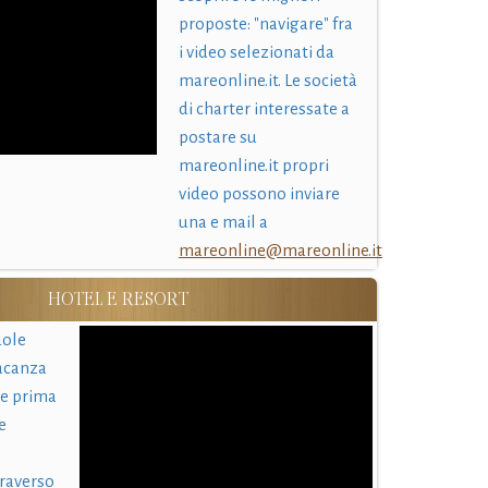
proposte: "navigare" fra
i video selezionati da
mareonline.it. Le società
di charter interessate a
postare su
mareonline.it propri
video possono inviare
una e mail a
mareonline@mareonline.it
HOTEL E RESORT
uole
acanza
 e prima
e
traverso