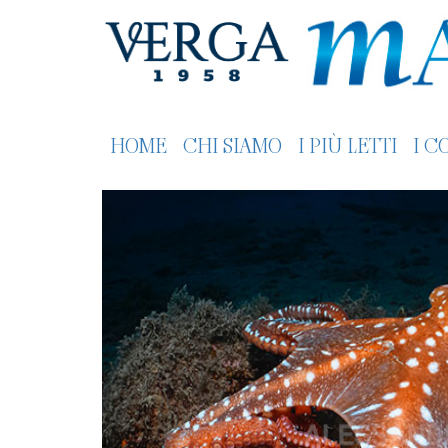
HOME
CHI SIAMO
I PIÙ LETTI
I C