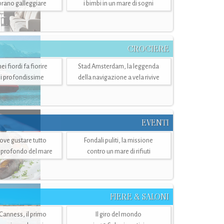
mbrano galleggiare
i bimbi in un mare di sogni
CROCIERE
i fiordi fa fiorire
Stad Amsterdam, la leggenda
i profondissime
della navigazione a vela rivive
EVENTI
dove gustare tutto
Fondali puliti, la missione
ù profondo del mare
contro un mare di rifiuti
FIERE & SALONI
 Canness, il primo
Il giro del mondo