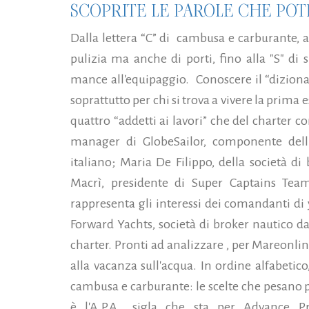
SCOPRITE LE PAROLE CHE PO
Dalla lettera “C” di cambusa e carburante, all
pulizia ma anche di porti, fino alla "S" di 
mance all'equipaggio. Conoscere il “diziona
soprattutto per chi si trova a vivere la pri
quattro “addetti ai lavori” che del charter co
manager di GlobeSailor, componente dell
italiano; Maria De Filippo, della società 
Macrì, presidente di Super Captains Tea
rappresenta gli interessi dei comandanti di 
Forward Yachts, società di broker nautico da
charter. Pronti ad analizzare , per Mareonline.i
alla vacanza sull'acqua. In ordine alfabeti
cambusa e carburante: le scelte che pesano p
è l'A.P.A., sigla che sta per Advance P