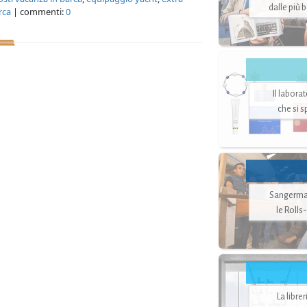
dalle più 
rca
| commenti:
0
Il labora
che si 
Sangerman
le Rolls
La libre