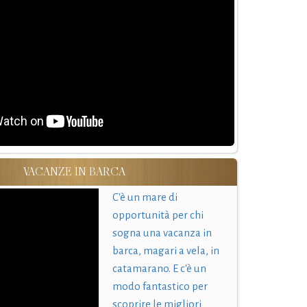
VACANZE IN BARCA
C'è un mare di
opportunità per chi
sogna una vacanza in
barca, magari a vela, in
catamarano. E c'è un
modo fantastico per
scoprire le migliori