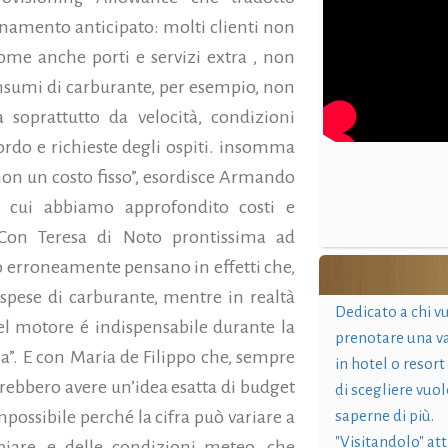
onamento anticipato: molti clienti non
ome anche porti e servizi extra , non
onsumi di carburante, per esempio, non
soprattutto da velocità, condizioni
rdo e richieste degli ospiti. insomma
non un costo fisso”, esordisce Armando
i cui abbiamo approfondito costi e
 Con Teresa di Noto prontissima ad
o erroneamente pensano in effetti che,
spese di carburante, mentre in realtà
Dedicato a chi v
el motore é indispensabile durante la
prenotare una v
. E con Maria de Filippo che, sempre
in hotel o resort
rrebbero avere un’idea esatta di budget
di scegliere vuol
possibile perché la cifra può variare a
saperne di più.
"Visitandolo" at
iare, e delle condizioni meteo, che