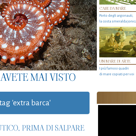
CASE DA MARE
Porto degli argonauti,
la costa smeralda jonic
UN MARE DI ARTE
I più famosi quadri
AVETE MAI VISTO
di mare copiati per voi
tag 'extra barca'
TICO, PRIMA DI SALPARE