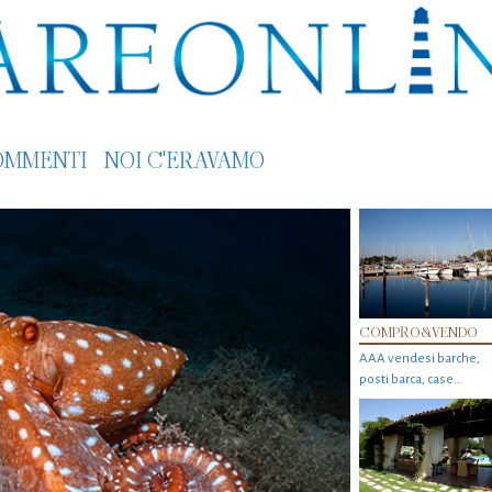
OMMENTI
NOI C'ERAVAMO
COMPRO&VENDO
AAA vendesi barche,
posti barca, case…