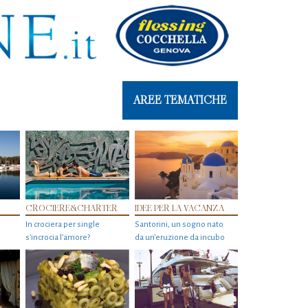
AREE TEMATICHE
CROCIERE&CHARTER
IDEE PER LA VACANZA
In crociera per single
Santorini, un sogno nato
s'incrocia l’amore?
da un’eruzione da incubo