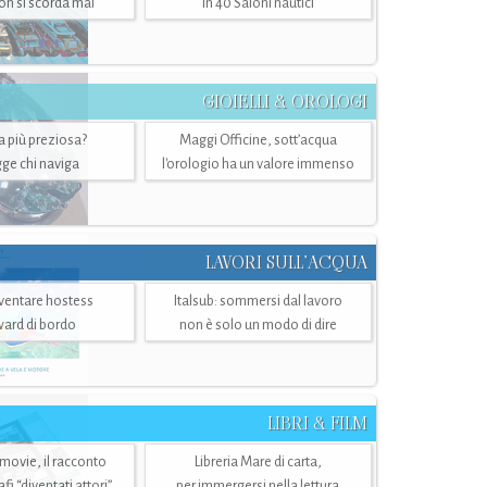
n si scorda mai
in 40 Saloni nautici
GIOIELLI & OROLOGI
ra più preziosa?
Maggi Officine, sott’acqua
ge chi naviga
l'orologio ha un valore immenso
LAVORI SULL’ACQUA
ventare hostess
Italsub: sommersi dal lavoro
ward di bordo
non è solo un modo di dire
LIBRI & FILM
 movie, il racconto
Libreria Mare di carta,
i “diventati attori”
per immergersi nella lettura