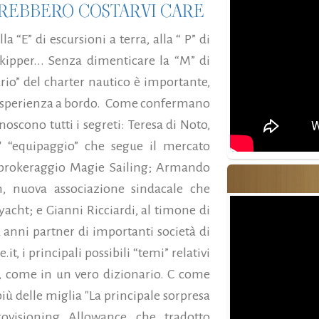
TREBBERO COSTARVI CARE
a “E” di escursioni a terra, alla “ P” di
skipper... Senza dimenticare la “M” di
rio” del charter nautico è importante,
ma esperienza a bordo. Come confermano
noscono tutti i segreti: Teresa di Noto,
' “equipaggio” che segue il mercato
di brokeraggio Magie Sailing; Armando
m, nuova associazione sindacale che
yacht; e Gianni Ricciardi, al timone di
 anni partner di importanti società di
t, i principali possibili “temi” relativi
co, come in un vero dizionario. C come
iù delle miglia "La principale sorpresa
rovisioning Allowance che tradotto