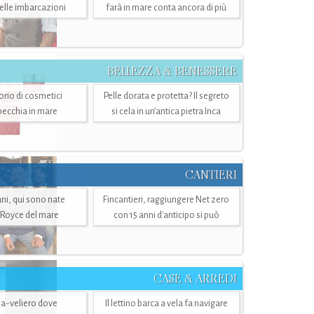
belle imbarcazioni
farà in mare conta ancora di più
BELLEZZA & BENESSERE
torio di cosmetici
Pelle dorata e protetta? Il segreto
specchia in mare
si cela in un’antica pietra Inca
CANTIERI
i, qui sono nate
Fincantieri, raggiungere Net zero
-Royce del mare
con 15 anni d'anticipo si può
CASE & ARREDI
ria-veliero dove
Il lettino barca a vela fa navigare