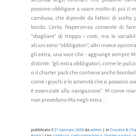
possono obbligare a usare molto di più il 
cambusa, che dipende da fattori di scelta p
bordo. Certo, l'esperienza consente di fa
"sbagliare" di troppo i costi, ma le variab
alcuni sono “obbligatori”, altri invece opzio
gli extra, una voce che - aggiunge sempre M
distinte: "gli extra obbligatori, come le puli
o il charter pack che contiene anche bombola
come i giochi e le amenità che si possono ave
è essenziale alla navigazione". M come man
non prevedono Ma negli extra...
pubblicato il
21 Gennaio 2026
da
admin
| in
Crociere & Cha
Rotte
| tag:
cambusa
,
carburante barca
,
charter nautico
,
c