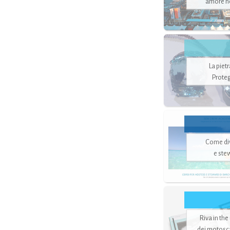
amore no
La piet
Proteg
Come di
e ste
Riva in the
dei motoscaf