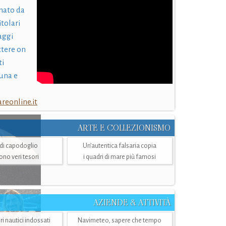
nato da
itolari
laggi
ttere on
ti
una e
eonline.it
ARTE E COLLEZIONISMO
i di capodoglio
Un’autentica falsaria copia
sono veri tesori
i quadri di mare più famosi
AZIENDE & ATTIVITÀ
ri nautici indossati
Navimeteo, sapere che tempo