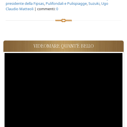
presidente della Fipsas
,
Pulifondali e Pulispiagge
,
Suzuki
,
Ugo
Claudio Matteoli
| commenti:
0
VIDEOMARE QUANT'È BELLO