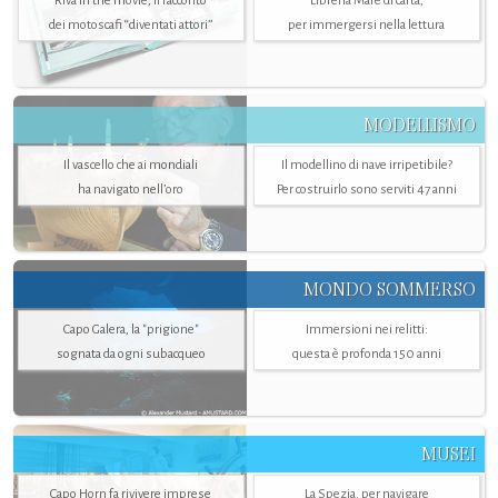
Riva in the movie, il racconto
Libreria Mare di carta,
dei motoscafi “diventati attori”
per immergersi nella lettura
MODELLISMO
Il vascello che ai mondiali
Il modellino di nave irripetibile?
ha navigato nell’oro
Per costruirlo sono serviti 47 anni
MONDO SOMMERSO
Capo Galera, la "prigione"
Immersioni nei relitti:
sognata da ogni subacqueo
questa è profonda 150 anni
MUSEI
Capo Horn fa rivivere imprese
La Spezia. per navigare