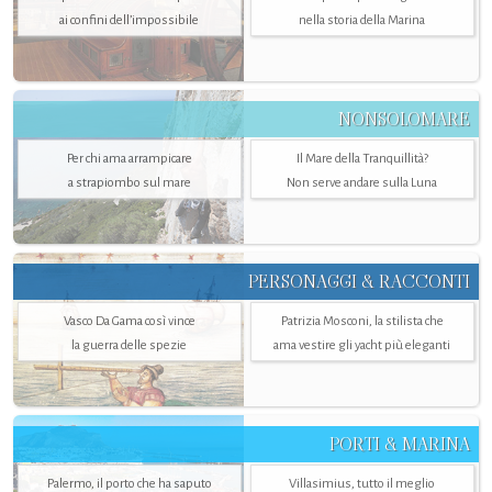
ai confini dell’impossibile
nella storia della Marina
NONSOLOMARE
Per chi ama arrampicare
Il Mare della Tranquillità?
a strapiombo sul mare
Non serve andare sulla Luna
PERSONAGGI & RACCONTI
Vasco Da Gama così vince
Patrizia Mosconi, la stilista che
la guerra delle spezie
ama vestire gli yacht più eleganti
PORTI & MARINA
Palermo, il porto che ha saputo
Villasimius, tutto il meglio