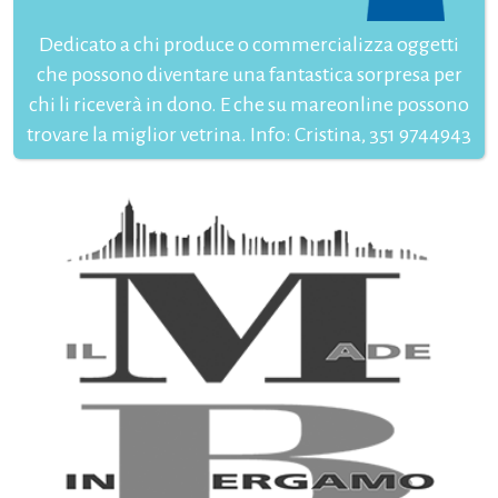
Dedicato a chi produce o commercializza oggetti
che possono diventare una fantastica sorpresa per
chi li riceverà in dono. E che su mareonline possono
trovare la miglior vetrina. Info: Cristina, 351 9744943