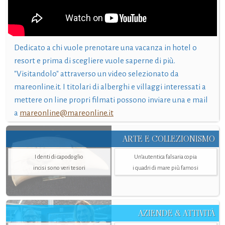
Dedicato a chi vuole prenotare una vacanza in hotel o
resort e prima di scegliere vuole saperne di più.
"Visitandolo" attraverso un video selezionato da
mareonline.it. I titolari di alberghi e villaggi interessati a
mettere on line propri filmati possono inviare una e mail
a
mareonline@mareonline.it
ARTE E COLLEZIONISMO
I denti di capodoglio
Un’autentica falsaria copia
incisi sono veri tesori
i quadri di mare più famosi
AZIENDE & ATTIVITÀ