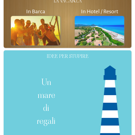
LA VACANZA
In Barca
In Hotel / Resort
IDEE PER STUPIRE
Un
mare
di
regali