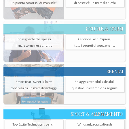
un pronto soccorso "da manuale"
di pesce c'è un mare di trucchi
SCUOLE & CORSI
L'insegnante che spiega
Centro velico di Caprera,
il mare come nessun altro
tutti i segreti di acqua e vento
SERVIZI
Smart Boat Owner, la barca
Spiagge accessibili a disabili:
condivisa ha un mare di vantaggi
questa è un esempio da seguire
SPORT & ALLENAMENTO
Top Excite Technogym, per chi
Windsurf, a caccia di onde