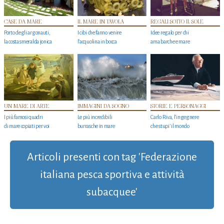
CASE DA MARE
IL MARE IN TAVOLA
REGALI SOTTO IL SOLE
Porto degli argonauti,
I cibi che fanno venire
Idee regalo per chi
la costa smeralda jonica
l’acquolina in bocca
ama barche e mare
UN MARE DI ARTE
IMMAGINI DA SOGNO
STORIE E PERSONAGGI
I più famosi quadri
Le più incredibili
Carlo Riva, l’ingegnere
di mare copiati per voi
burrasche in mare
che stupi' il mondo
Articoli presenti con tag 'Federazione
italiana pesca sportiva e attività
subacquee'