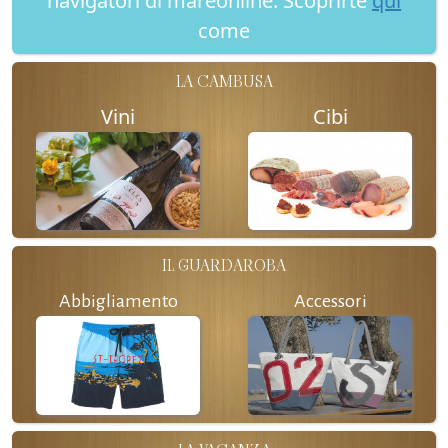
navigatori di mareonline. Scoprirte
qui
come
LA CAMBUSA
Vini
Cibi
IL GUARDAROBA
Abbigliamento
Accessori