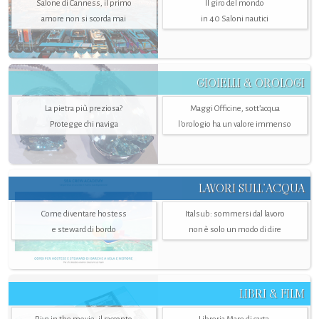
Salone di Canness, il primo
Il giro del mondo
amore non si scorda mai
in 40 Saloni nautici
GIOIELLI & OROLOGI
La pietra più preziosa?
Maggi Officine, sott’acqua
Protegge chi naviga
l'orologio ha un valore immenso
LAVORI SULL’ACQUA
Come diventare hostess
Italsub: sommersi dal lavoro
e steward di bordo
non è solo un modo di dire
LIBRI & FILM