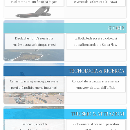
vuol costruirsi un fisico da regata
e vento dalla Corsica a Okinawa
STORIE
L’isola che non c'è è esistita
La flotta tedesca si suicidò così
ma è vissuta solo cinque mesi
autoaffondandosi a Scapa Flow
TECNOLOGIA & RICERCA
Cemento mangiasmog, per avere
Controllate la barca al mare senza
porti più puliti e meno inquinati
muovervi da casa, dall’ufficio
TURISMO & ATTRAZIONI
Trabocchi, i pontili
Portovenere, il borgo di pescatori