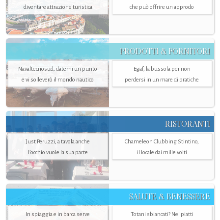
diventare attrazione turistica
che può offrire un approdo
PRODOTTI & FORNITORI
Navaltecnosud, datemi un punto
Egaf, la bussola per non
e vi solleverò il mondo nautico
perdersi in un mare di pratiche
RISTORANTI
Just Peruzzi, a tavola anche
Chameleon Clubbing Stintino,
l’occhio vuole la sua parte
il locale dai mille volti
SALUTE & BENESSERE
In spiaggia e in barca serve
Totani sbiancati? Nei piatti