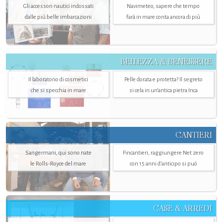
Gli accessori nautici indossati
Navimeteo, sapere che tempo
dalle più belle imbarcazioni
farà in mare conta ancora di più
BELLEZZA & BENESSERE
Il laboratorio di cosmetici
Pelle dorata e protetta? Il segreto
che si specchia in mare
si cela in un’antica pietra Inca
CANTIERI
Sangermani, qui sono nate
Fincantieri, raggiungere Net zero
le Rolls-Royce del mare
con 15 anni d'anticipo si può
CASE & ARREDI