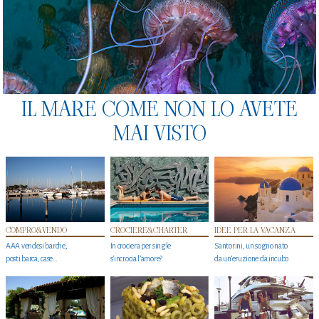
IL MARE COME NON LO AVETE
MAI VISTO
COMPRO&VENDO
CROCIERE&CHARTER
IDEE PER LA VACANZA
AAA vendesi barche,
In crociera per single
Santorini, un sogno nato
posti barca, case…
s'incrocia l’amore?
da un’eruzione da incubo