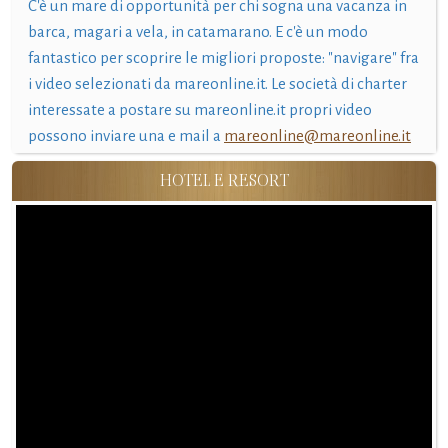
C'è un mare di opportunità per chi sogna una vacanza in
barca, magari a vela, in catamarano. E c'è un modo
fantastico per scoprire le migliori proposte: "navigare" fra
i video selezionati da mareonline.it. Le società di charter
interessate a postare su mareonline.it propri video
possono inviare una e mail a
mareonline@mareonline.it
HOTEL E RESORT