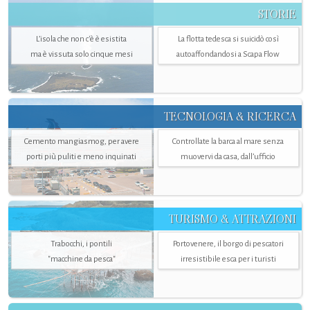
STORIE
L’isola che non c'è è esistita
La flotta tedesca si suicidò così
ma è vissuta solo cinque mesi
autoaffondandosi a Scapa Flow
TECNOLOGIA & RICERCA
Cemento mangiasmog, per avere
Controllate la barca al mare senza
porti più puliti e meno inquinati
muovervi da casa, dall’ufficio
TURISMO & ATTRAZIONI
Trabocchi, i pontili
Portovenere, il borgo di pescatori
"macchine da pesca"
irresistibile esca per i turisti