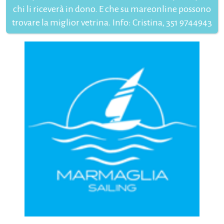
chi li riceverà in dono. E che su mareonline possono
trovare la miglior vetrina. Info: Cristina, 351 9744943