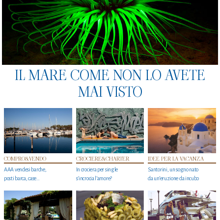
IL MARE COME NON LO AVETE
MAI VISTO
COMPRO&VENDO
CROCIERE&CHARTER
IDEE PER LA VACANZA
AAA vendesi barche,
In crociera per single
Santorini, un sogno nato
posti barca, case…
s'incrocia l’amore?
da un’eruzione da incubo