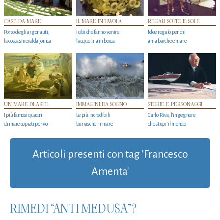
CASE DA MARE
IL MARE IN TAVOLA
REGALI SOTTO IL SOLE
Porto degli argonauti,
I cibi che fanno venire
Idee regalo per chi
la costa smeralda jonica
l’acquolina in bocca
ama barche e mare
UN MARE DI ARTE
IMMAGINI DA SOGNO
STORIE E PERSONAGGI
I più famosi quadri
Le più incredibili
Carlo Riva, l’ingegnere
di mare copiati per voi
burrasche in mare
che stupi' il mondo
Articoli presenti con tag 'Francesco
Amenta'
RIMEDI “ANTI MEDUSA”?