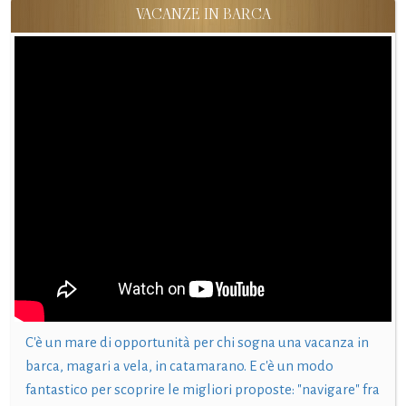
VACANZE IN BARCA
C'è un mare di opportunità per chi sogna una vacanza in
barca, magari a vela, in catamarano. E c'è un modo
fantastico per scoprire le migliori proposte: "navigare" fra