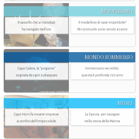
MODELLISMO
Il vascello che ai mondiali
Il modellino di nave irripetibile?
ha navigato nell’oro
Per costruirlo sono serviti 47 anni
MONDO SOMMERSO
Capo Galera, la "prigione"
Immersioni nei relitti:
sognata da ogni subacqueo
questa è profonda 150 anni
MUSEI
Capo Horn fa rivivere imprese
La Spezia. per navigare
ai confini dell’impossibile
nella storia della Marina