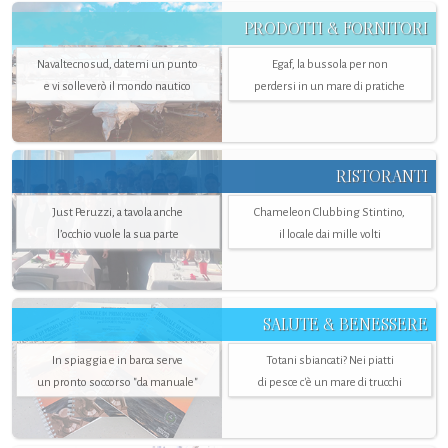
PRODOTTI & FORNITORI
Navaltecnosud, datemi un punto
Egaf, la bussola per non
e vi solleverò il mondo nautico
perdersi in un mare di pratiche
RISTORANTI
Just Peruzzi, a tavola anche
Chameleon Clubbing Stintino,
l’occhio vuole la sua parte
il locale dai mille volti
SALUTE & BENESSERE
In spiaggia e in barca serve
Totani sbiancati? Nei piatti
un pronto soccorso "da manuale"
di pesce c'è un mare di trucchi