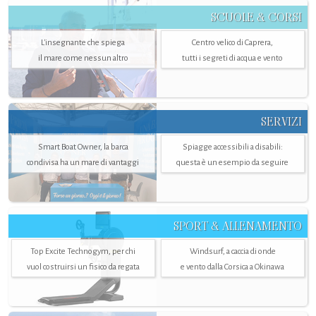
SCUOLE & CORSI
L'insegnante che spiega
Centro velico di Caprera,
il mare come nessun altro
tutti i segreti di acqua e vento
SERVIZI
Smart Boat Owner, la barca
Spiagge accessibili a disabili:
condivisa ha un mare di vantaggi
questa è un esempio da seguire
SPORT & ALLENAMENTO
Top Excite Technogym, per chi
Windsurf, a caccia di onde
vuol costruirsi un fisico da regata
e vento dalla Corsica a Okinawa