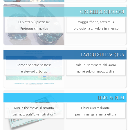
GIOIELLI & OROLOGI
La pietra più preziosa?
Maggi Officine, sott’acqua
Protegge chi naviga
l'orologio ha un valore immenso
LAVORI SULL’ACQUA
Come diventare hostess
Italsub: sommersi dal lavoro
e steward di bordo
non è solo un modo di dire
LIBRI & FILM
Riva in the movie, il racconto
Libreria Mare di carta,
dei motoscafi “diventati attori”
per immergersi nella lettura