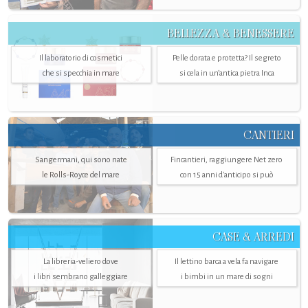
BELLEZZA & BENESSERE
Il laboratorio di cosmetici
Pelle dorata e protetta? Il segreto
che si specchia in mare
si cela in un’antica pietra Inca
CANTIERI
Sangermani, qui sono nate
Fincantieri, raggiungere Net zero
le Rolls-Royce del mare
con 15 anni d'anticipo si può
CASE & ARREDI
La libreria-veliero dove
Il lettino barca a vela fa navigare
i libri sembrano galleggiare
i bimbi in un mare di sogni