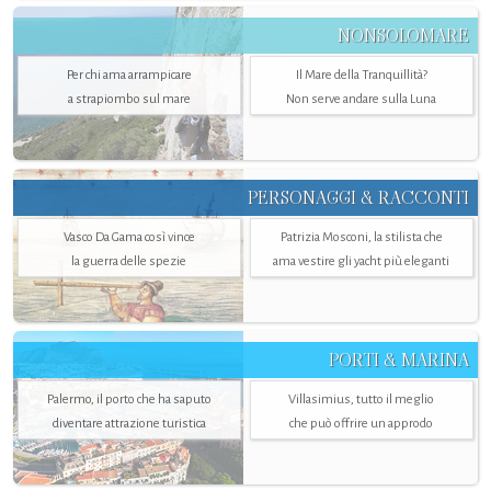
NONSOLOMARE
Per chi ama arrampicare
Il Mare della Tranquillità?
a strapiombo sul mare
Non serve andare sulla Luna
PERSONAGGI & RACCONTI
Vasco Da Gama così vince
Patrizia Mosconi, la stilista che
la guerra delle spezie
ama vestire gli yacht più eleganti
PORTI & MARINA
Palermo, il porto che ha saputo
Villasimius, tutto il meglio
diventare attrazione turistica
che può offrire un approdo