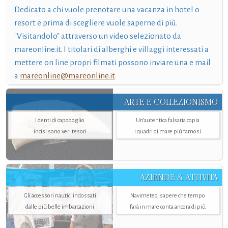
Dedicato a chi vuole prenotare una vacanza in hotel o
resort e prima di scegliere vuole saperne di più.
"Visitandolo" attraverso un video selezionato da
mareonline.it. I titolari di alberghi e villaggi interessati a
mettere on line propri filmati possono inviare una e mail
a
mareonline@mareonline.it
ARTE E COLLEZIONISMO
I denti di capodoglio
Un’autentica falsaria copia
incisi sono veri tesori
i quadri di mare più famosi
AZIENDE & ATTIVITÀ
Gli accessori nautici indossati
Navimeteo, sapere che tempo
dalle più belle imbarcazioni
farà in mare conta ancora di più