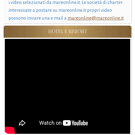
i video selezionati da mareonline.it. Le società di charter
interessate a postare su mareonline.it propri video
possono inviare una e mail a
mareonline@mareonline.it
HOTEL E RESORT