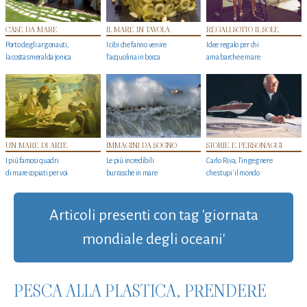
CASE DA MARE
IL MARE IN TAVOLA
REGALI SOTTO IL SOLE
Porto degli argonauti,
I cibi che fanno venire
Idee regalo per chi
la costa smeralda jonica
l’acquolina in bocca
ama barche e mare
UN MARE DI ARTE
IMMAGINI DA SOGNO
STORIE E PERSONAGGI
I più famosi quadri
Le più incredibili
Carlo Riva, l’ingegnere
di mare copiati per voi
burrasche in mare
che stupi' il mondo
Articoli presenti con tag 'giornata
mondiale degli oceani'
PESCA ALLA PLASTICA, PRENDERE