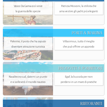
Vasco Da Gama così vince
Patrizia Mosconi, la stilista che
la guerra delle spezie
ama vestire gli yacht più eleganti
PORTI & MARINA
Palermo, il porto che ha saputo
Villasimius, tutto il meglio
diventare attrazione turistica
che può offrire un approdo
PRODOTTI & FORNITORI
Navaltecnosud, datemi un punto
Egaf, la bussola per non
e vi solleverò il mondo nautico
perdersi in un mare di pratiche
RISTORANTI