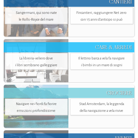
CANTIERI
Sangermani, qui sono nate
Fincantieri, raggiungere Net zero
le Rolls-Royce del mare
con 15 anni d'anticipo si può
CASE & ARREDI
La libreria-veliero dove
Il lettino barca a vela fa navigare
i libri sembrano galleggiare
i bimbi in un mare di sogni
CROCIERE
Navigare nei fiordi fa fiorire
Stad Amsterdam, la leggenda
emozioni profondissime
della navigazione a vela rivive