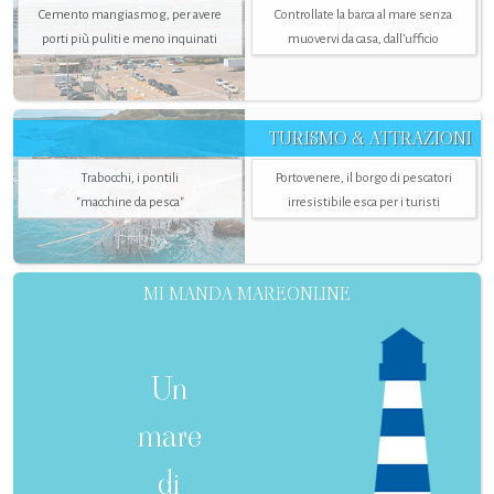
Cemento mangiasmog, per avere
Controllate la barca al mare senza
porti più puliti e meno inquinati
muovervi da casa, dall’ufficio
TURISMO & ATTRAZIONI
Trabocchi, i pontili
Portovenere, il borgo di pescatori
"macchine da pesca"
irresistibile esca per i turisti
MI MANDA MAREONLINE
Un
mare
di