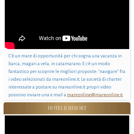
C'è un mare di opportunità per chi sogna una vacanza in
barca, magari a vela, in catamarano. E c'è un modo
fantastico per scoprire le migliori proposte: "navigare" fra
i video selezionati da mareonline.it. Le società di charter
interessate a postare su mareonline.it propri video
possono inviare una e mail a
mareonline@mareonline.it
HOTEL E RESORT