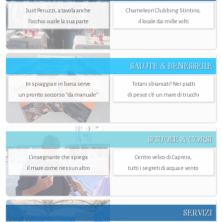
Just Peruzzi, a tavola anche
Chameleon Clubbing Stintino,
l’occhio vuole la sua parte
il locale dai mille volti
SALUTE & BENESSERE
In spiaggia e in barca serve
Totani sbiancati? Nei piatti
un pronto soccorso "da manuale"
di pesce c'è un mare di trucchi
SCUOLE & CORSI
L'insegnante che spiega
Centro velico di Caprera,
il mare come nessun altro
tutti i segreti di acqua e vento
SERVIZI