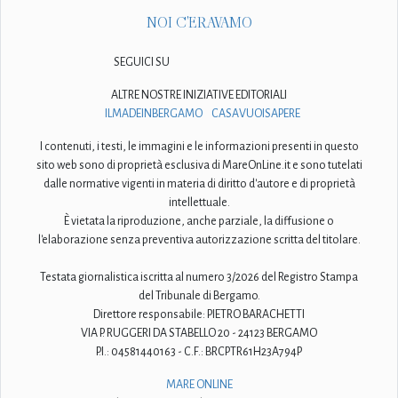
NOI C'ERAVAMO
SEGUICI SU
ALTRE NOSTRE INIZIATIVE EDITORIALI
ILMADEINBERGAMO
CASAVUOISAPERE
I contenuti, i testi, le immagini e le informazioni presenti in questo
sito web sono di proprietà esclusiva di MareOnLine.it e sono tutelati
dalle normative vigenti in materia di diritto d'autore e di proprietà
intellettuale.
È vietata la riproduzione, anche parziale, la diffusione o
l'elaborazione senza preventiva autorizzazione scritta del titolare.
Testata giornalistica iscritta al numero 3/2026 del Registro Stampa
del Tribunale di Bergamo.
Direttore responsabile: PIETRO BARACHETTI
VIA P. RUGGERI DA STABELLO 20 - 24123 BERGAMO
P.I.: 04581440163 - C.F.: BRCPTR61H23A794P
MARE ONLINE