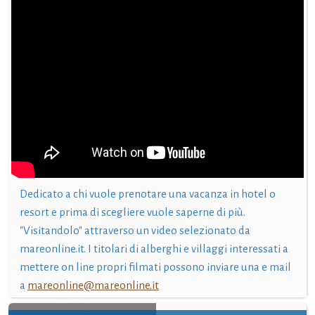
Dedicato a chi vuole prenotare una vacanza in hotel o
resort e prima di scegliere vuole saperne di più.
"Visitandolo" attraverso un video selezionato da
mareonline.it. I titolari di alberghi e villaggi interessati a
mettere on line propri filmati possono inviare una e mail
a
mareonline@mareonline.it