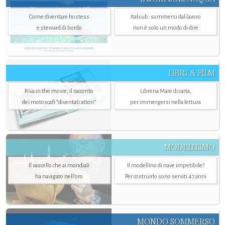
Come diventare hostess
Italsub: sommersi dal lavoro
e steward di bordo
non è solo un modo di dire
LIBRI & FILM
Riva in the movie, il racconto
Libreria Mare di carta,
dei motoscafi “diventati attori”
per immergersi nella lettura
MODELLISMO
Il vascello che ai mondiali
Il modellino di nave irripetibile?
ha navigato nell’oro
Per costruirlo sono serviti 47 anni
MONDO SOMMERSO