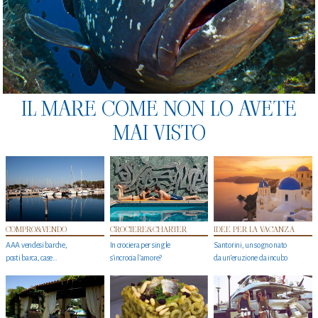
IL MARE COME NON LO AVETE
MAI VISTO
COMPRO&VENDO
CROCIERE&CHARTER
IDEE PER LA VACANZA
AAA vendesi barche,
In crociera per single
Santorini, un sogno nato
posti barca, case…
s'incrocia l’amore?
da un’eruzione da incubo