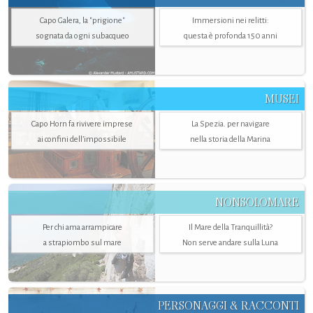
Capo Galera, la "prigione"
Immersioni nei relitti:
sognata da ogni subacqueo
questa è profonda 150 anni
MUSEI
Capo Horn fa rivivere imprese
La Spezia. per navigare
ai confini dell’impossibile
nella storia della Marina
NONSOLOMARE
Per chi ama arrampicare
Il Mare della Tranquillità?
a strapiombo sul mare
Non serve andare sulla Luna
PERSONAGGI & RACCONTI