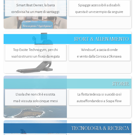
Smart Boat Owner, la barca
Spiagge accessibili a disabili:
condivisa ha un mare di vantaggi
questa è un esempio da seguire
SPORT & ALLENAMENTO
Top Excite Technogym, per chi
Windsurf, a caccia di onde
vuol costruirsi un fisico da regata
e vento dalla Corsica a Okinawa
STORIE
L’isola che non c'è è esistita
La flotta tedesca si suicidò così
ma è vissuta solo cinque mesi
autoaffondandosi a Scapa Flow
TECNOLOGIA & RICERCA