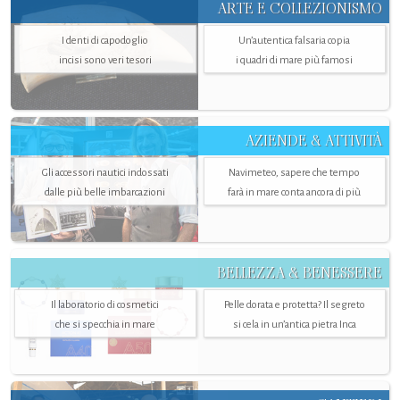
ARTE E COLLEZIONISMO
I denti di capodoglio
Un’autentica falsaria copia
incisi sono veri tesori
i quadri di mare più famosi
AZIENDE & ATTIVITÀ
Gli accessori nautici indossati
Navimeteo, sapere che tempo
dalle più belle imbarcazioni
farà in mare conta ancora di più
BELLEZZA & BENESSERE
Il laboratorio di cosmetici
Pelle dorata e protetta? Il segreto
che si specchia in mare
si cela in un’antica pietra Inca