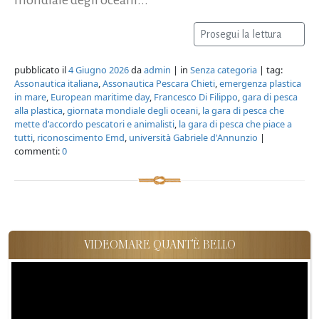
Prosegui la lettura
pubblicato il
4 Giugno 2026
da
admin
| in
Senza categoria
| tag:
Assonautica italiana
,
Assonautica Pescara Chieti
,
emergenza plastica
in mare
,
European maritime day
,
Francesco Di Filippo
,
gara di pesca
alla plastica
,
giornata mondiale degli oceani
,
la gara di pesca che
mette d'accordo pescatori e animalisti
,
la gara di pesca che piace a
tutti
,
riconoscimento Emd
,
università Gabriele d'Annunzio
|
commenti:
0
VIDEOMARE QUANT'È BELLO