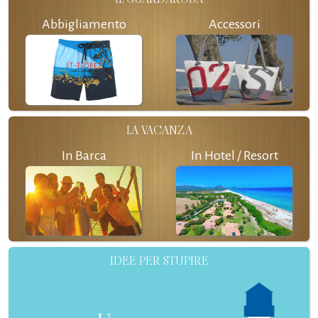
Abbigliamento
Accessori
LA VACANZA
In Barca
In Hotel / Resort
IDEE PER STUPIRE