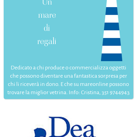
Un
mare
di
regali
Dedicato a chi produce o commercializza oggetti
che possono diventare una fantastica sorpresa per
chi li riceverà in dono. E che su mareonline possono
trovare la miglior vetrina. Info: Cristina, 351 9744943