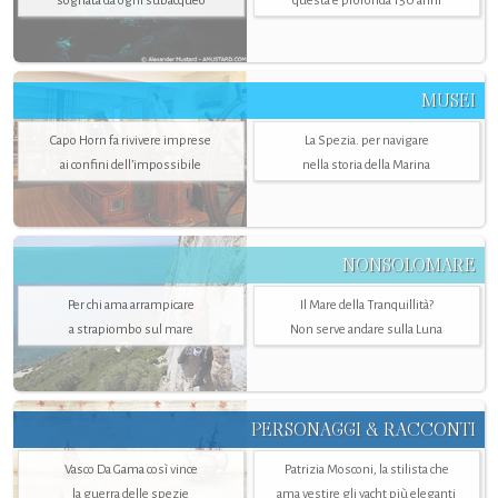
sognata da ogni subacqueo
questa è profonda 150 anni
MUSEI
Capo Horn fa rivivere imprese
La Spezia. per navigare
ai confini dell’impossibile
nella storia della Marina
NONSOLOMARE
Per chi ama arrampicare
Il Mare della Tranquillità?
a strapiombo sul mare
Non serve andare sulla Luna
PERSONAGGI & RACCONTI
Vasco Da Gama così vince
Patrizia Mosconi, la stilista che
la guerra delle spezie
ama vestire gli yacht più eleganti