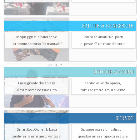
SALUTE & BENESSERE
In spiaggia e in barca serve
Totani sbiancati? Nei piatti
un pronto soccorso "da manuale"
di pesce c'è un mare di trucchi
SCUOLE & CORSI
L'insegnante che spiega
Centro velico di Caprera,
il mare come nessun altro
tutti i segreti di acqua e vento
SERVIZI
Smart Boat Owner, la barca
Spiagge accessibili a disabili:
condivisa ha un mare di vantaggi
questa è un esempio da seguire