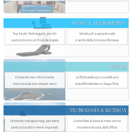
SPORT & ALLENAMENTO
Top Excite Technogym, per chi
Windsurf, a caccia di onde
vuol costruirsi un fisico da regata
e vento dalla Corsica a Okinawa
STORIE
L’isola che non c'è è esistita
La flotta tedesca si suicidò così
ma è vissuta solo cinque mesi
autoaffondandosi a Scapa Flow
TECNOLOGIA & RICERCA
Cemento mangiasmog, per avere
Controllate la barca al mare senza
porti più puliti e meno inquinati
muovervi da casa, dall’ufficio