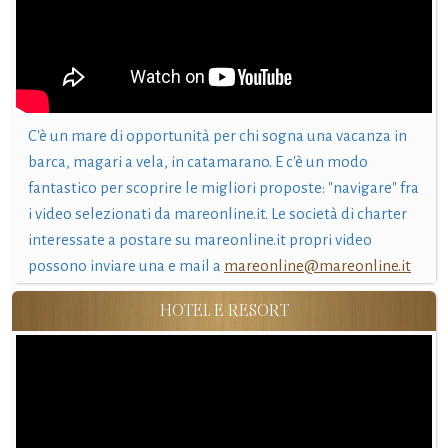
C'è un mare di opportunità per chi sogna una vacanza in
barca, magari a vela, in catamarano. E c'è un modo
fantastico per scoprire le migliori proposte: "navigare" fra
i video selezionati da mareonline.it. Le società di charter
interessate a postare su mareonline.it propri video
possono inviare una e mail a
mareonline@mareonline.it
HOTEL E RESORT