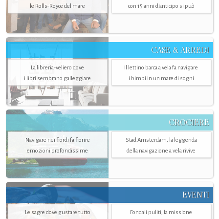
le Rolls-Royce del mare
con 15 anni d'anticipo si può
CASE & ARREDI
La libreria-veliero dove
Il lettino barca a vela fa navigare
i libri sembrano galleggiare
i bimbi in un mare di sogni
CROCIERE
Navigare nei fiordi fa fiorire
Stad Amsterdam, la leggenda
emozioni profondissime
della navigazione a vela rivive
EVENTI
Le sagre dove gustare tutto
Fondali puliti, la missione