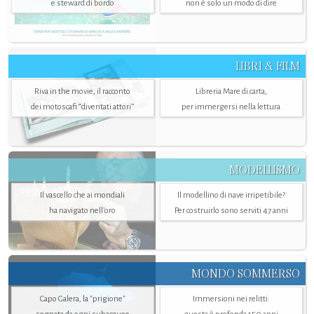
e steward di bordo
non è solo un modo di dire
LIBRI & FILM
Riva in the movie, il racconto
Libreria Mare di carta,
dei motoscafi “diventati attori”
per immergersi nella lettura
MODELLISMO
Il vascello che ai mondiali
Il modellino di nave irripetibile?
ha navigato nell’oro
Per costruirlo sono serviti 47 anni
MONDO SOMMERSO
Capo Galera, la "prigione"
Immersioni nei relitti: