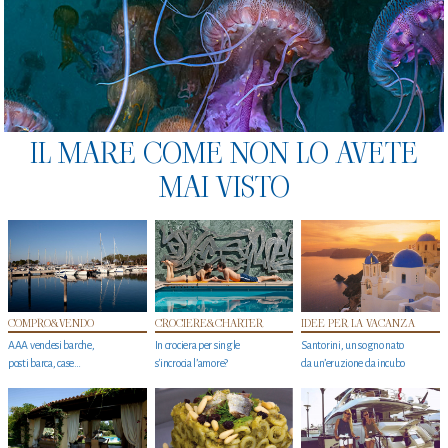
IL MARE COME NON LO AVETE
MAI VISTO
COMPRO&VENDO
CROCIERE&CHARTER
IDEE PER LA VACANZA
AAA vendesi barche,
In crociera per single
Santorini, un sogno nato
posti barca, case…
s'incrocia l’amore?
da un’eruzione da incubo