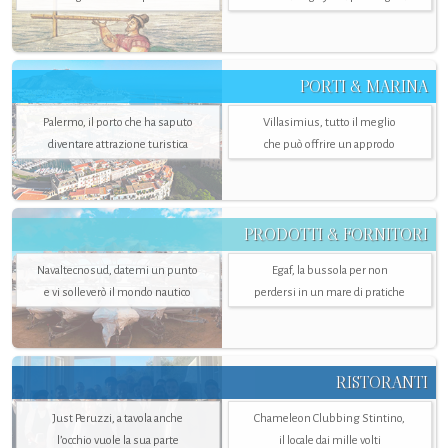
PORTI & MARINA
Palermo, il porto che ha saputo
Villasimius, tutto il meglio
diventare attrazione turistica
che può offrire un approdo
PRODOTTI & FORNITORI
Navaltecnosud, datemi un punto
Egaf, la bussola per non
e vi solleverò il mondo nautico
perdersi in un mare di pratiche
RISTORANTI
Just Peruzzi, a tavola anche
Chameleon Clubbing Stintino,
l’occhio vuole la sua parte
il locale dai mille volti