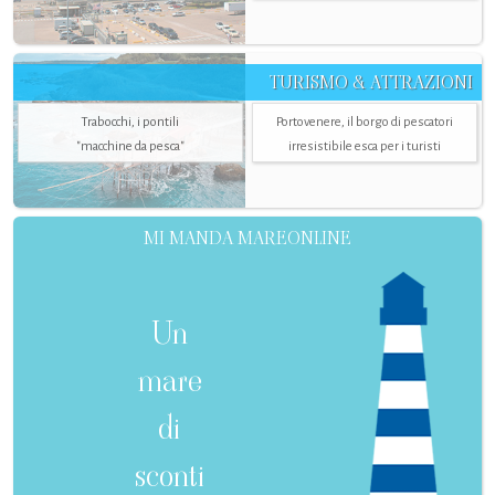
TURISMO & ATTRAZIONI
Trabocchi, i pontili
Portovenere, il borgo di pescatori
"macchine da pesca"
irresistibile esca per i turisti
MI MANDA MAREONLINE
Un
mare
di
sconti