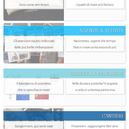
incisi sono veri tesori
i quadri di mare più famosi
AZIENDE & ATTIVITÀ
Gli accessori nautici indossati
Navimeteo, sapere che tempo
dalle più belle imbarcazioni
farà in mare conta ancora di più
BELLEZZA & BENESSERE
Il laboratorio di cosmetici
Pelle dorata e protetta? Il segreto
che si specchia in mare
si cela in un’antica pietra Inca
CANTIERI
Sangermani, qui sono nate
Fincantieri, raggiungere Net zero