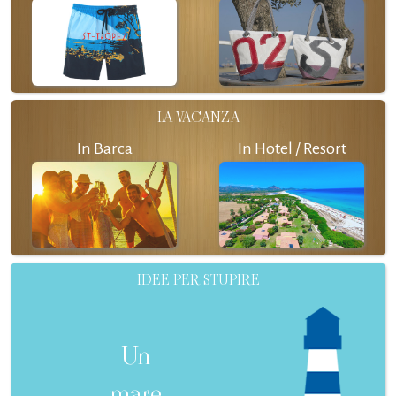
LA VACANZA
In Barca
In Hotel / Resort
IDEE PER STUPIRE
Un
mare