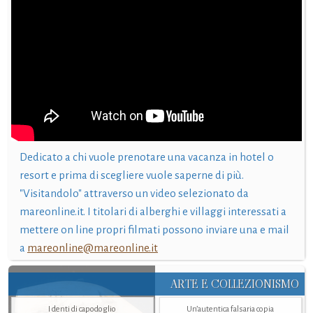
Dedicato a chi vuole prenotare una vacanza in hotel o
resort e prima di scegliere vuole saperne di più.
"Visitandolo" attraverso un video selezionato da
mareonline.it. I titolari di alberghi e villaggi interessati a
mettere on line propri filmati possono inviare una e mail
a
mareonline@mareonline.it
ARTE E COLLEZIONISMO
I denti di capodoglio
Un’autentica falsaria copia