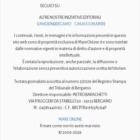
SEGUICI SU
ALTRE NOSTRE INIZIATIVE EDITORIALI
ILMADEINBERGAMO
CASAVUOISAPERE
I contenuti, i testi, le immagini e le informazioni presenti in questo
sito web sono di proprietà esclusiva di MareOnLine.it e sono tutelati
dalle normative vigenti in materia di diritto d'autore e di proprietà
intellettuale.
È vietata la riproduzione, anche parziale, la diffusione o
l'elaborazione senza preventiva autorizzazione scritta del titolare.
Testata giornalistica iscritta al numero 3/2026 del Registro Stampa
del Tribunale di Bergamo.
Direttore responsabile: PIETRO BARACHETTI
VIA P. RUGGERI DA STABELLO 20 - 24123 BERGAMO
P.I.: 04581440163 - C.F.: BRCPTR61H23A794P
MARE ONLINE
Il mare come non lo avete mai visto
© 2009-2026