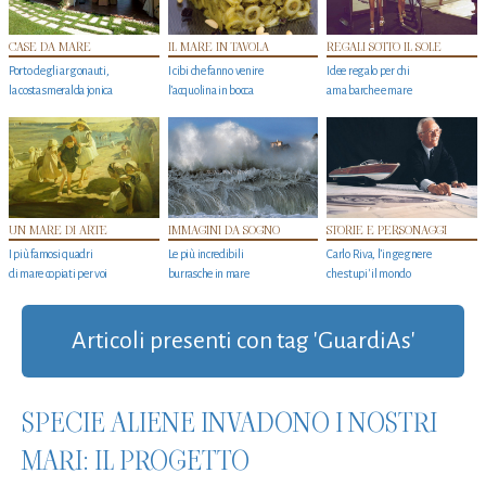
CASE DA MARE
IL MARE IN TAVOLA
REGALI SOTTO IL SOLE
Porto degli argonauti,
I cibi che fanno venire
Idee regalo per chi
la costa smeralda jonica
l’acquolina in bocca
ama barche e mare
UN MARE DI ARTE
IMMAGINI DA SOGNO
STORIE E PERSONAGGI
I più famosi quadri
Le più incredibili
Carlo Riva, l’ingegnere
di mare copiati per voi
burrasche in mare
che stupi' il mondo
Articoli presenti con tag 'GuardiAs'
SPECIE ALIENE INVADONO I NOSTRI
MARI: IL PROGETTO