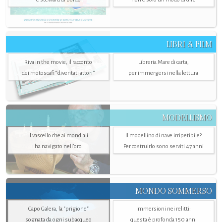
LIBRI & FILM
Riva in the movie, il racconto
Libreria Mare di carta,
dei motoscafi “diventati attori”
per immergersi nella lettura
MODELLISMO
Il vascello che ai mondiali
Il modellino di nave irripetibile?
ha navigato nell’oro
Per costruirlo sono serviti 47 anni
MONDO SOMMERSO
Capo Galera, la "prigione"
Immersioni nei relitti:
sognata da ogni subacqueo
questa è profonda 150 anni