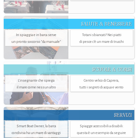
SALUTE & BENESSERE
In spiaggia e in barca serve
Totani sbiancati? Nei piatti
un pronto soccorso "da manuale"
di pesce c'è un mare di trucchi
SCUOLE & CORSI
L'insegnante che spiega
Centro velico di Caprera,
il mare come nessun altro
tutti i segreti di acqua e vento
SERVIZI
Smart Boat Owner, la barca
Spiagge accessibili a disabili:
condivisa ha un mare di vantaggi
questa è un esempio da seguire