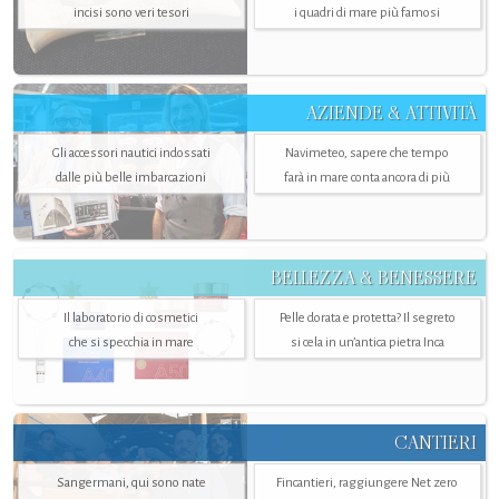
incisi sono veri tesori
i quadri di mare più famosi
AZIENDE & ATTIVITÀ
Gli accessori nautici indossati
Navimeteo, sapere che tempo
dalle più belle imbarcazioni
farà in mare conta ancora di più
BELLEZZA & BENESSERE
Il laboratorio di cosmetici
Pelle dorata e protetta? Il segreto
che si specchia in mare
si cela in un’antica pietra Inca
CANTIERI
Sangermani, qui sono nate
Fincantieri, raggiungere Net zero