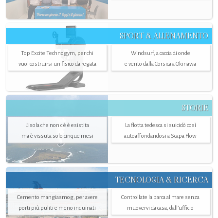
SPORT & ALLENAMENTO
Top Excite Technogym, per chi
Windsurf, a caccia di onde
vuol costruirsi un fisico da regata
e vento dalla Corsica a Okinawa
STORIE
L’isola che non c'è è esistita
La flotta tedesca si suicidò così
ma è vissuta solo cinque mesi
autoaffondandosi a Scapa Flow
TECNOLOGIA & RICERCA
Cemento mangiasmog, per avere
Controllate la barca al mare senza
porti più puliti e meno inquinati
muovervi da casa, dall’ufficio