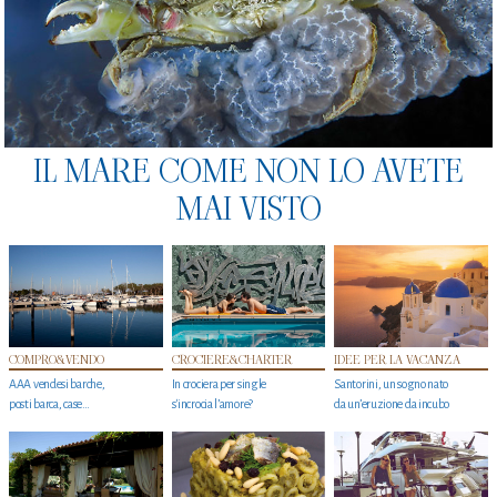
IL MARE COME NON LO AVETE
MAI VISTO
COMPRO&VENDO
CROCIERE&CHARTER
IDEE PER LA VACANZA
AAA vendesi barche,
In crociera per single
Santorini, un sogno nato
posti barca, case…
s'incrocia l’amore?
da un’eruzione da incubo