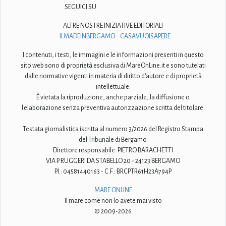
SEGUICI SU
ALTRE NOSTRE INIZIATIVE EDITORIALI
ILMADEINBERGAMO
CASAVUOISAPERE
I contenuti, i testi, le immagini e le informazioni presenti in questo
sito web sono di proprietà esclusiva di MareOnLine.it e sono tutelati
dalle normative vigenti in materia di diritto d'autore e di proprietà
intellettuale.
È vietata la riproduzione, anche parziale, la diffusione o
l'elaborazione senza preventiva autorizzazione scritta del titolare.
Testata giornalistica iscritta al numero 3/2026 del Registro Stampa
del Tribunale di Bergamo.
Direttore responsabile: PIETRO BARACHETTI
VIA P. RUGGERI DA STABELLO 20 - 24123 BERGAMO
P.I.: 04581440163 - C.F.: BRCPTR61H23A794P
MARE ONLINE
Il mare come non lo avete mai visto
© 2009-2026