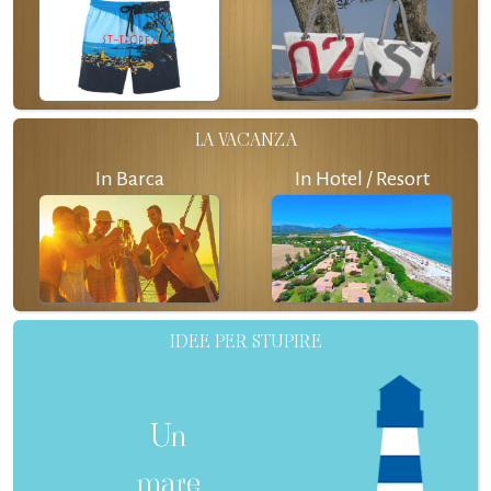
LA VACANZA
In Barca
In Hotel / Resort
IDEE PER STUPIRE
Un
mare