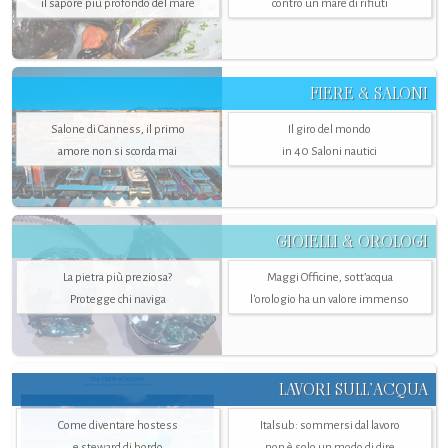
il sapore più profondo del mare
contro un mare di rifiuti
FIERE & SALONI
Salone di Canness, il primo
Il giro del mondo
amore non si scorda mai
in 40 Saloni nautici
GIOIELLI & OROLOGI
La pietra più preziosa?
Maggi Officine, sott’acqua
Protegge chi naviga
l'orologio ha un valore immenso
LAVORI SULL’ACQUA
Come diventare hostess
Italsub: sommersi dal lavoro
e steward di bordo
non è solo un modo di dire