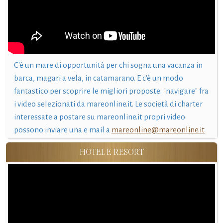
C'è un mare di opportunità per chi sogna una vacanza in
barca, magari a vela, in catamarano. E c'è un modo
fantastico per scoprire le migliori proposte: "navigare" fra
i video selezionati da mareonline.it. Le società di charter
interessate a postare su mareonline.it propri video
possono inviare una e mail a
mareonline@mareonline.it
HOTEL E RESORT