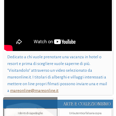
Dedicato a chi vuole prenotare una vacanza in hotel o
resort e prima di scegliere vuole saperne di più.
"Visitandolo" attraverso un video selezionato da
mareonline.it. I titolari di alberghi e villaggi interessati a
mettere on line propri filmati possono inviare una e mail
a
mareonline@mareonline.it
ARTE E COLLEZIONISMO
I denti di capodoglio
Un’autentica falsaria copia