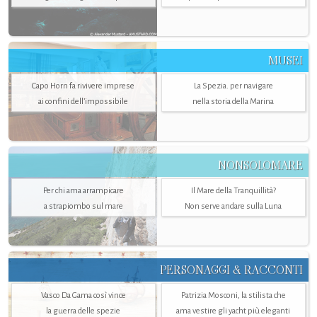
MUSEI
Capo Horn fa rivivere imprese
La Spezia. per navigare
ai confini dell’impossibile
nella storia della Marina
NONSOLOMARE
Per chi ama arrampicare
Il Mare della Tranquillità?
a strapiombo sul mare
Non serve andare sulla Luna
PERSONAGGI & RACCONTI
Vasco Da Gama così vince
Patrizia Mosconi, la stilista che
la guerra delle spezie
ama vestire gli yacht più eleganti