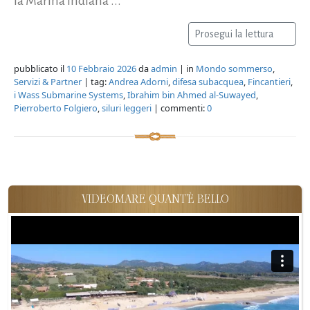
la Marina indiana”...
Prosegui la lettura
pubblicato il
10 Febbraio 2026
da
admin
| in
Mondo sommerso
,
Servizi & Partner
| tag:
Andrea Adorni
,
difesa subacquea
,
Fincantieri
,
i Wass Submarine Systems
,
Ibrahim bin Ahmed al-Suwayed
,
Pierroberto Folgiero
,
siluri leggeri
| commenti:
0
VIDEOMARE QUANT'È BELLO