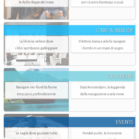
le Rolls-Royce del mare
con 15 anni d'anticipo si può
CASE & ARREDI
La libreria-veliero dove
Il lettino barca a vela fa navigare
i libri sembrano galleggiare
i bimbi in un mare di sogni
CROCIERE
Navigare nei fiordi fa fiorire
Stad Amsterdam, la leggenda
emozioni profondissime
della navigazione a vela rivive
EVENTI
Le sagre dove gustare tutto
Fondali puliti, la missione