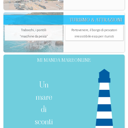
TURISMO & ATTRAZIONI
Trabocchi, i pontili
Portovenere, il borgo di pescatori
"macchine da pesca"
irresistibile esca per i turisti
MI MANDA MAREONLINE
Un
mare
di
sconti