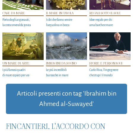
CASE DA MARE
IL MARE IN TAVOLA
REGALI SOTTO IL SOLE
Porto degli argonauti,
I cibi che fanno venire
Idee regalo per chi
la costa smeralda jonica
l’acquolina in bocca
ama barche e mare
UN MARE DI ARTE
IMMAGINI DA SOGNO
STORIE E PERSONAGGI
I più famosi quadri
Le più incredibili
Carlo Riva, l’ingegnere
di mare copiati per voi
burrasche in mare
che stupi' il mondo
Articoli presenti con tag 'Ibrahim bin
Ahmed al-Suwayed'
FINCANTIERI, L'ACCORDO CON