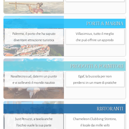
PORTI & MARINA
Palermo, il porto che ha saputo
Villasimius, tutto il meglio
diventare attrazione turistica
che può offrire un approdo
PRODOTTI & FORNITORI
Navaltecnosud, datemi un punto
Egaf, la bussola per non
e vi solleverò il mondo nautico
perdersi in un mare di pratiche
RISTORANTI
Just Peruzzi, a tavola anche
Chameleon Clubbing Stintino,
l’occhio vuole la sua parte
il locale dai mille volti