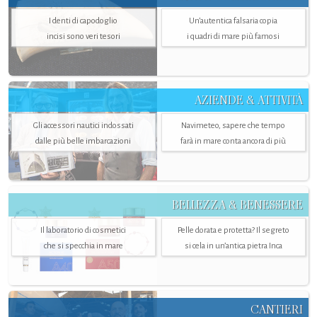
I denti di capodoglio
Un’autentica falsaria copia
incisi sono veri tesori
i quadri di mare più famosi
AZIENDE & ATTIVITÀ
Gli accessori nautici indossati
Navimeteo, sapere che tempo
dalle più belle imbarcazioni
farà in mare conta ancora di più
BELLEZZA & BENESSERE
Il laboratorio di cosmetici
Pelle dorata e protetta? Il segreto
che si specchia in mare
si cela in un’antica pietra Inca
CANTIERI