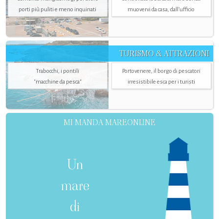
porti più puliti e meno inquinati
muovervi da casa, dall’ufficio
TURISMO & ATTRAZIONI
Trabocchi, i pontili
Portovenere, il borgo di pescatori
"macchine da pesca"
irresistibile esca per i turisti
MI MANDA MAREONLINE
Un
mare
di