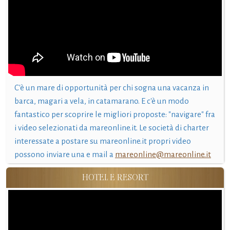
C'è un mare di opportunità per chi sogna una vacanza in
barca, magari a vela, in catamarano. E c'è un modo
fantastico per scoprire le migliori proposte: "navigare" fra
i video selezionati da mareonline.it. Le società di charter
interessate a postare su mareonline.it propri video
possono inviare una e mail a
mareonline@mareonline.it
HOTEL E RESORT