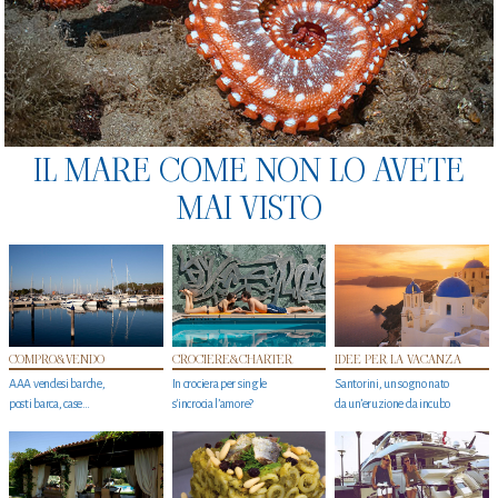
IL MARE COME NON LO AVETE
MAI VISTO
COMPRO&VENDO
CROCIERE&CHARTER
IDEE PER LA VACANZA
AAA vendesi barche,
In crociera per single
Santorini, un sogno nato
posti barca, case…
s'incrocia l’amore?
da un’eruzione da incubo