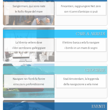
Sangermani, qui sono nate
Fincantieri, raggiungere Net zero
le Rolls-Royce del mare
con 15 anni d'anticipo si può
CASE & ARREDI
La libreria-veliero dove
Il lettino barca a vela fa navigare
i libri sembrano galleggiare
i bimbi in un mare di sogni
CROCIERE
Navigare nei fiordi fa fiorire
Stad Amsterdam, la leggenda
emozioni profondissime
della navigazione a vela rivive
EVENTI