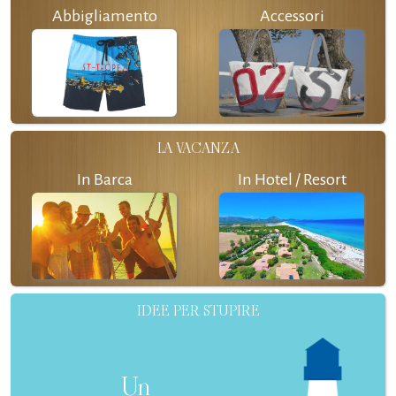
Abbigliamento
Accessori
LA VACANZA
In Barca
In Hotel / Resort
IDEE PER STUPIRE
Un