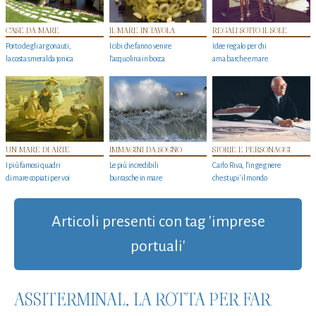
CASE DA MARE
IL MARE IN TAVOLA
REGALI SOTTO IL SOLE
Porto degli argonauti,
I cibi che fanno venire
Idee regalo per chi
la costa smeralda jonica
l’acquolina in bocca
ama barche e mare
UN MARE DI ARTE
IMMAGINI DA SOGNO
STORIE E PERSONAGGI
I più famosi quadri
Le più incredibili
Carlo Riva, l’ingegnere
di mare copiati per voi
burrasche in mare
che stupi' il mondo
Articoli presenti con tag 'imprese
portuali'
ASSITERMINAL, LA ROTTA PER FAR