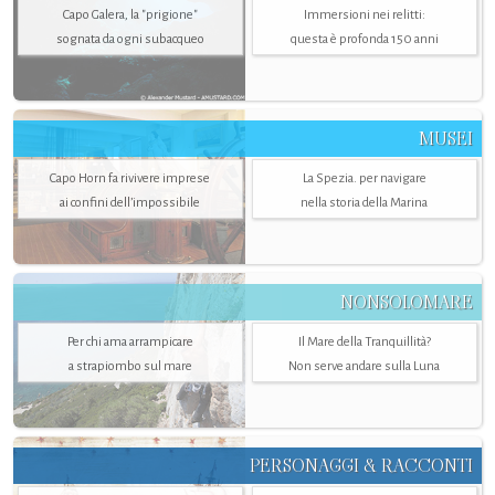
Capo Galera, la "prigione"
Immersioni nei relitti:
sognata da ogni subacqueo
questa è profonda 150 anni
MUSEI
Capo Horn fa rivivere imprese
La Spezia. per navigare
ai confini dell’impossibile
nella storia della Marina
NONSOLOMARE
Per chi ama arrampicare
Il Mare della Tranquillità?
a strapiombo sul mare
Non serve andare sulla Luna
PERSONAGGI & RACCONTI