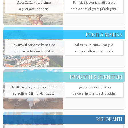
Vasco Da Gama così vince
Patrizia Mosconi, la stilista che
la guerra delle spezie
ama vestire gli yacht più eleganti
PORTI & MARINA
Palermo, il porto che ha saputo
Villasimius, tutto il meglio
diventare attrazione turistica
che può offrire un approdo
PRODOTTI & FORNITORI
Navaltecnosud, datemi un punto
Egaf, la bussola per non
e vi solleverò il mondo nautico
perdersi in un mare di pratiche
RISTORANTI