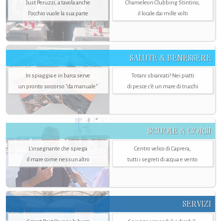
Just Peruzzi, a tavola anche
Chameleon Clubbing Stintino,
l’occhio vuole la sua parte
il locale dai mille volti
SALUTE & BENESSERE
In spiaggia e in barca serve
Totani sbiancati? Nei piatti
un pronto soccorso "da manuale"
di pesce c'è un mare di trucchi
SCUOLE & CORSI
L'insegnante che spiega
Centro velico di Caprera,
il mare come nessun altro
tutti i segreti di acqua e vento
SERVIZI