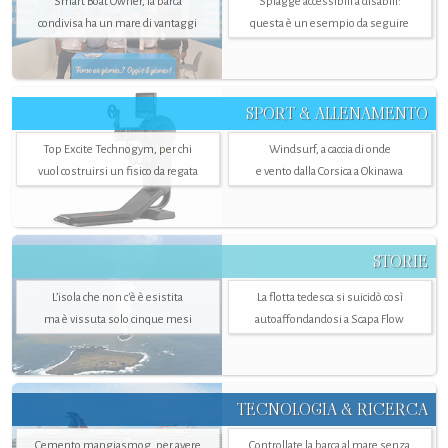
Smart Boat Owner, la barca
Spiagge accessibili a disabili:
condivisa ha un mare di vantaggi
questa è un esempio da seguire
SPORT & ALLENAMENTO
Top Excite Technogym, per chi
Windsurf, a caccia di onde
vuol costruirsi un fisico da regata
e vento dalla Corsica a Okinawa
STORIE
L’isola che non c'è è esistita
La flotta tedesca si suicidò così
ma è vissuta solo cinque mesi
autoaffondandosi a Scapa Flow
TECNOLOGIA & RICERCA
Cemento mangiasmog, per avere
Controllate la barca al mare senza