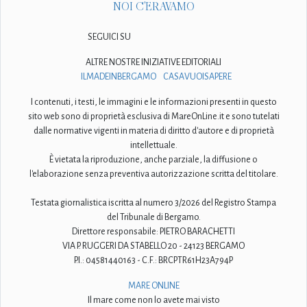
NOI C'ERAVAMO
SEGUICI SU
ALTRE NOSTRE INIZIATIVE EDITORIALI
ILMADEINBERGAMO
CASAVUOISAPERE
I contenuti, i testi, le immagini e le informazioni presenti in questo
sito web sono di proprietà esclusiva di MareOnLine.it e sono tutelati
dalle normative vigenti in materia di diritto d'autore e di proprietà
intellettuale.
È vietata la riproduzione, anche parziale, la diffusione o
l'elaborazione senza preventiva autorizzazione scritta del titolare.
Testata giornalistica iscritta al numero 3/2026 del Registro Stampa
del Tribunale di Bergamo.
Direttore responsabile: PIETRO BARACHETTI
VIA P. RUGGERI DA STABELLO 20 - 24123 BERGAMO
P.I.: 04581440163 - C.F.: BRCPTR61H23A794P
MARE ONLINE
Il mare come non lo avete mai visto