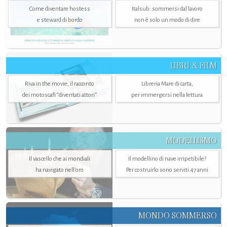
Come diventare hostess
Italsub: sommersi dal lavoro
e steward di bordo
non è solo un modo di dire
LIBRI & FILM
Riva in the movie, il racconto
Libreria Mare di carta,
dei motoscafi “diventati attori”
per immergersi nella lettura
MODELLISMO
Il vascello che ai mondiali
Il modellino di nave irripetibile?
ha navigato nell’oro
Per costruirlo sono serviti 47 anni
MONDO SOMMERSO