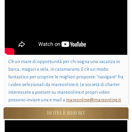
C'è un mare di opportunità per chi sogna una vacanza in
barca, magari a vela, in catamarano. E c'è un modo
fantastico per scoprire le migliori proposte: "navigare" fra
i video selezionati da mareonline.it. Le società di charter
interessate a postare su mareonline.it propri video
possono inviare una e mail a
mareonline@mareonline.it
HOTEL E RESORT