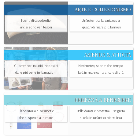
ARTE E COLLEZIONISMO
I denti di capodoglio
Un’autentica falsaria copia
incisi sono veri tesori
i quadri di mare più famosi
AZIENDE & ATTIVITÀ
Gli accessori nautici indossati
Navimeteo, sapere che tempo
dalle più belle imbarcazioni
farà in mare conta ancora di più
BELLEZZA & BENESSERE
Il laboratorio di cosmetici
Pelle dorata e protetta? Il segreto
che si specchia in mare
si cela in un’antica pietra Inca