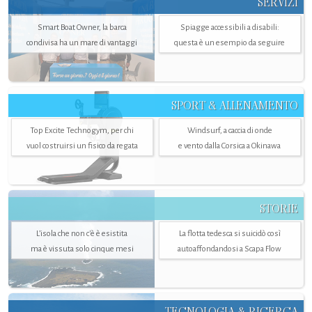
SERVIZI
Smart Boat Owner, la barca
Spiagge accessibili a disabili:
condivisa ha un mare di vantaggi
questa è un esempio da seguire
SPORT & ALLENAMENTO
Top Excite Technogym, per chi
Windsurf, a caccia di onde
vuol costruirsi un fisico da regata
e vento dalla Corsica a Okinawa
STORIE
L’isola che non c'è è esistita
La flotta tedesca si suicidò così
ma è vissuta solo cinque mesi
autoaffondandosi a Scapa Flow
TECNOLOGIA & RICERCA