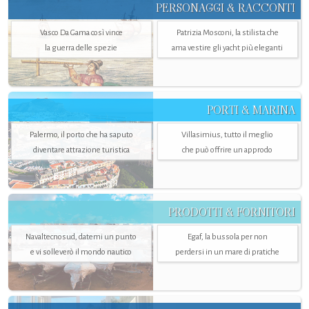
PERSONAGGI & RACCONTI
Vasco Da Gama così vince
Patrizia Mosconi, la stilista che
la guerra delle spezie
ama vestire gli yacht più eleganti
PORTI & MARINA
Palermo, il porto che ha saputo
Villasimius, tutto il meglio
diventare attrazione turistica
che può offrire un approdo
PRODOTTI & FORNITORI
Navaltecnosud, datemi un punto
Egaf, la bussola per non
e vi solleverò il mondo nautico
perdersi in un mare di pratiche