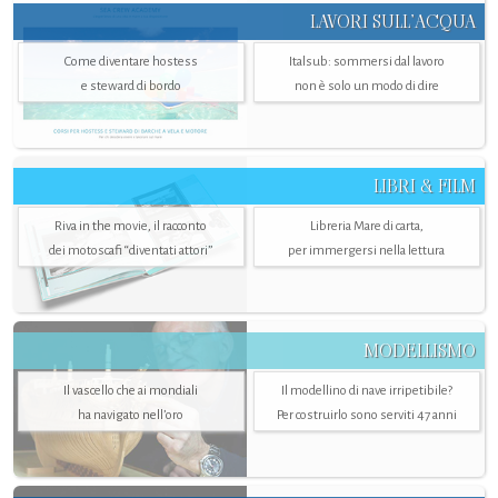
LAVORI SULL’ACQUA
Come diventare hostess
Italsub: sommersi dal lavoro
e steward di bordo
non è solo un modo di dire
LIBRI & FILM
Riva in the movie, il racconto
Libreria Mare di carta,
dei motoscafi “diventati attori”
per immergersi nella lettura
MODELLISMO
Il vascello che ai mondiali
Il modellino di nave irripetibile?
ha navigato nell’oro
Per costruirlo sono serviti 47 anni