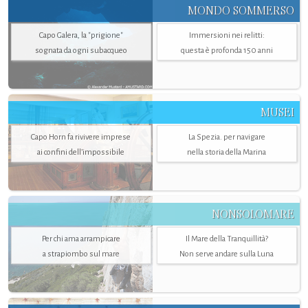
MONDO SOMMERSO
Capo Galera, la "prigione"
Immersioni nei relitti:
sognata da ogni subacqueo
questa è profonda 150 anni
MUSEI
Capo Horn fa rivivere imprese
La Spezia. per navigare
ai confini dell’impossibile
nella storia della Marina
NONSOLOMARE
Per chi ama arrampicare
Il Mare della Tranquillità?
a strapiombo sul mare
Non serve andare sulla Luna