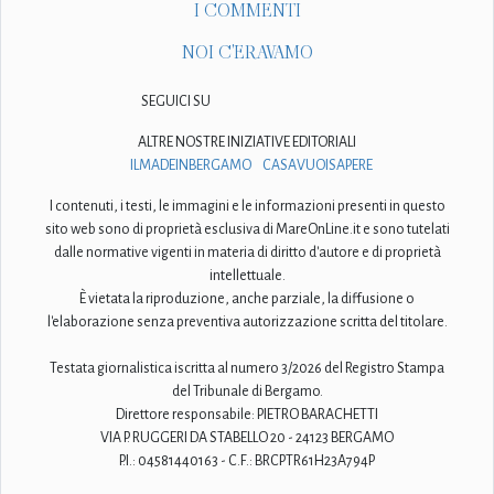
I COMMENTI
NOI C'ERAVAMO
SEGUICI SU
ALTRE NOSTRE INIZIATIVE EDITORIALI
ILMADEINBERGAMO
CASAVUOISAPERE
I contenuti, i testi, le immagini e le informazioni presenti in questo
sito web sono di proprietà esclusiva di MareOnLine.it e sono tutelati
dalle normative vigenti in materia di diritto d'autore e di proprietà
intellettuale.
È vietata la riproduzione, anche parziale, la diffusione o
l'elaborazione senza preventiva autorizzazione scritta del titolare.
Testata giornalistica iscritta al numero 3/2026 del Registro Stampa
del Tribunale di Bergamo.
Direttore responsabile: PIETRO BARACHETTI
VIA P. RUGGERI DA STABELLO 20 - 24123 BERGAMO
P.I.: 04581440163 - C.F.: BRCPTR61H23A794P