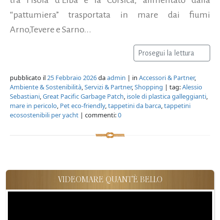
“pattumiera” trasportata in mare dai fiumi
Arno,Tevere e Sarno...
Prosegui la lettura
pubblicato il
25 Febbraio 2026
da
admin
| in
Accessori & Partner
,
Ambiente & Sostenibilità
,
Servizi & Partner
,
Shopping
| tag:
Alessio
Sebastiani
,
Great Pacific Garbage Patch
,
isole di plastica galleggianti
,
mare in pericolo
,
Pet eco-friendly
,
tappetini da barca
,
tappetini
ecosostenibili per yacht
| commenti:
0
VIDEOMARE QUANT'È BELLO