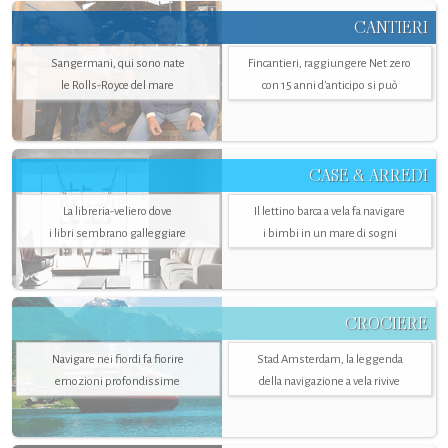
CANTIERI
Sangermani, qui sono nate
Fincantieri, raggiungere Net zero
le Rolls-Royce del mare
con 15 anni d'anticipo si può
CASE & ARREDI
La libreria-veliero dove
Il lettino barca a vela fa navigare
i libri sembrano galleggiare
i bimbi in un mare di sogni
CROCIERE
Navigare nei fiordi fa fiorire
Stad Amsterdam, la leggenda
emozioni profondissime
della navigazione a vela rivive