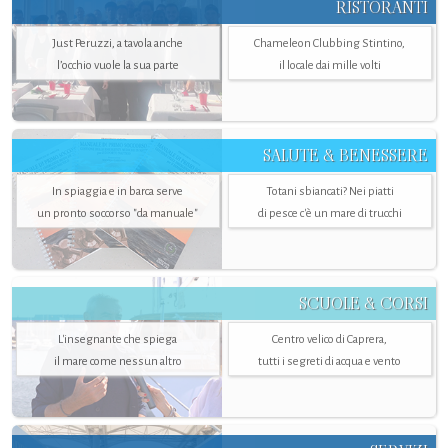
RISTORANTI
Just Peruzzi, a tavola anche
Chameleon Clubbing Stintino,
l’occhio vuole la sua parte
il locale dai mille volti
SALUTE & BENESSERE
In spiaggia e in barca serve
Totani sbiancati? Nei piatti
un pronto soccorso "da manuale"
di pesce c'è un mare di trucchi
SCUOLE & CORSI
L'insegnante che spiega
Centro velico di Caprera,
il mare come nessun altro
tutti i segreti di acqua e vento