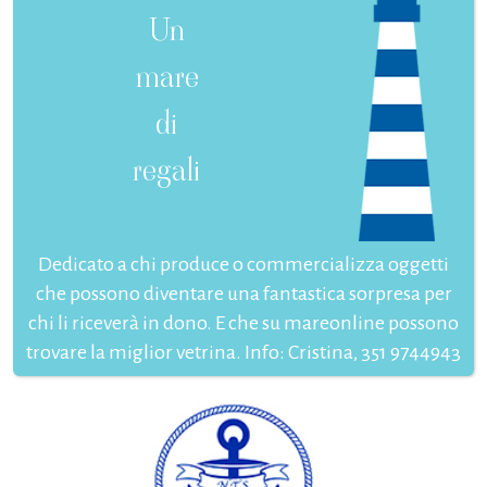
Un
mare
di
regali
Dedicato a chi produce o commercializza oggetti
che possono diventare una fantastica sorpresa per
chi li riceverà in dono. E che su mareonline possono
trovare la miglior vetrina. Info: Cristina, 351 9744943