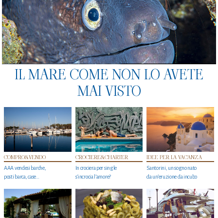
IL MARE COME NON LO AVETE
MAI VISTO
COMPRO&VENDO
CROCIERE&CHARTER
IDEE PER LA VACANZA
AAA vendesi barche,
In crociera per single
Santorini, un sogno nato
posti barca, case…
s'incrocia l’amore?
da un’eruzione da incubo