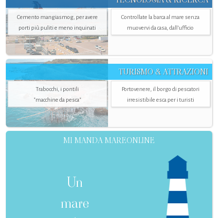
Cemento mangiasmog, per avere
Controllate la barca al mare senza
porti più puliti e meno inquinati
muovervi da casa, dall’ufficio
TURISMO & ATTRAZIONI
Trabocchi, i pontili
Portovenere, il borgo di pescatori
"macchine da pesca"
irresistibile esca per i turisti
MI MANDA MAREONLINE
Un
mare