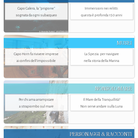
Capo Galera, la "prigione"
Immersioni nei relitti:
sognata da ogni subacqueo
questa è profonda 150 anni
MUSEI
Capo Horn fa rivivere imprese
La Spezia. per navigare
ai confini dell’impossibile
nella storia della Marina
NONSOLOMARE
Per chi ama arrampicare
Il Mare della Tranquillità?
a strapiombo sul mare
Non serve andare sulla Luna
PERSONAGGI & RACCONTI