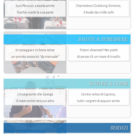
Just Peruzzi, a tavola anche
Chameleon Clubbing Stintino,
l’occhio vuole la sua parte
il locale dai mille volti
SALUTE & BENESSERE
In spiaggia e in barca serve
Totani sbiancati? Nei piatti
un pronto soccorso "da manuale"
di pesce c'è un mare di trucchi
SCUOLE & CORSI
L'insegnante che spiega
Centro velico di Caprera,
il mare come nessun altro
tutti i segreti di acqua e vento
SERVIZI