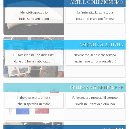
ARTE E COLLEZIONISMO
I denti di capodoglio
Un’autentica falsaria copia
incisi sono veri tesori
i quadri di mare più famosi
AZIENDE & ATTIVITÀ
Gli accessori nautici indossati
Navimeteo, sapere che tempo
dalle più belle imbarcazioni
farà in mare conta ancora di più
BELLEZZA & BENESSERE
Il laboratorio di cosmetici
Pelle dorata e protetta? Il segreto
che si specchia in mare
si cela in un’antica pietra Inca