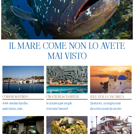
IL MARE COME NON LO AVETE
MAI VISTO
COMPRO&VENDO
CROCIERE&CHARTER
IDEE PER LA VACANZA
AAA vendesi barche,
In crociera per single
Santorini, un sogno nato
posti barca, case…
s'incrocia l’amore?
da un’eruzione da incubo