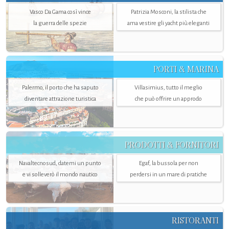
Vasco Da Gama così vince
Patrizia Mosconi, la stilista che
la guerra delle spezie
ama vestire gli yacht più eleganti
PORTI & MARINA
Palermo, il porto che ha saputo
Villasimius, tutto il meglio
diventare attrazione turistica
che può offrire un approdo
PRODOTTI & FORNITORI
Navaltecnosud, datemi un punto
Egaf, la bussola per non
e vi solleverò il mondo nautico
perdersi in un mare di pratiche
RISTORANTI