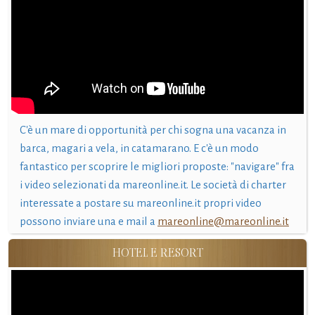
C'è un mare di opportunità per chi sogna una vacanza in
barca, magari a vela, in catamarano. E c'è un modo
fantastico per scoprire le migliori proposte: "navigare" fra
i video selezionati da mareonline.it. Le società di charter
interessate a postare su mareonline.it propri video
possono inviare una e mail a
mareonline@mareonline.it
HOTEL E RESORT