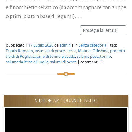
e finocchietto selvatico (da accompagnare con zuppe
o primi piatti a base di legumi). ...
Prosegui la lettura
pubblicato il
17 Luglio 2026
da
admin
| in
Senza categoria
| tag:
Danilo Romano
,
insaccati di pesce
,
Lecce
,
Matino
,
Offishina
,
prodotti
tipidi di Puglia
,
salame di tonno e spada
,
salame pescatorino
,
salumeria ittica di Puglia
,
salumi di pesce
| commenti:
3
VIDEOMARE QUANT'È BELLO