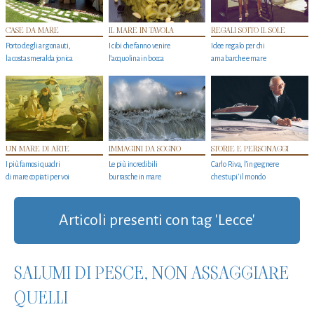
CASE DA MARE
IL MARE IN TAVOLA
REGALI SOTTO IL SOLE
Porto degli argonauti,
I cibi che fanno venire
Idee regalo per chi
la costa smeralda jonica
l’acquolina in bocca
ama barche e mare
UN MARE DI ARTE
IMMAGINI DA SOGNO
STORIE E PERSONAGGI
I più famosi quadri
Le più incredibili
Carlo Riva, l’ingegnere
di mare copiati per voi
burrasche in mare
che stupi' il mondo
Articoli presenti con tag 'Lecce'
SALUMI DI PESCE, NON ASSAGGIARE
QUELLI