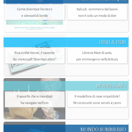
Come diventare hostess
Italsub: sommersi dal lavoro
e steward di bordo
non è solo un modo di dire
LIBRI & FILM
Riva in the movie, il racconto
Libreria Mare di carta,
dei motoscafi “diventati attori”
per immergersi nella lettura
MODELLISMO
Il vascello che ai mondiali
Il modellino di nave irripetibile?
ha navigato nell’oro
Per costruirlo sono serviti 47 anni
MONDO SOMMERSO