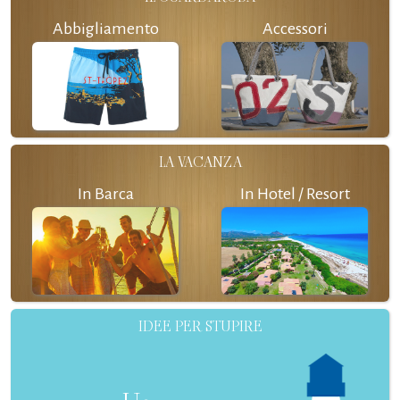
Abbigliamento
Accessori
LA VACANZA
In Barca
In Hotel / Resort
IDEE PER STUPIRE