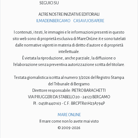
SEGUICI SU
ALTRE NOSTRE INIZIATIVE EDITORIALI
ILMADEINBERGAMO
CASAVUOISAPERE
I contenuti, i testi, le immagini e le informazioni presenti in questo
sito web sono di proprietà esclusiva di MareOnLine.it e sono tutelati
dalle normative vigenti in materia di diritto d'autore e di proprietà
intellettuale.
È vietata la riproduzione, anche parziale, la diffusione o
l'elaborazione senza preventiva autorizzazione scritta del titolare.
Testata giornalistica iscritta al numero 3/2026 del Registro Stampa
del Tribunale di Bergamo.
Direttore responsabile: PIETRO BARACHETTI
VIA P. RUGGERI DA STABELLO 20 - 24123 BERGAMO
P.I.: 04581440163 - C.F.: BRCPTR61H23A794P
MARE ONLINE
Il mare come non lo avete mai visto
© 2009-2026