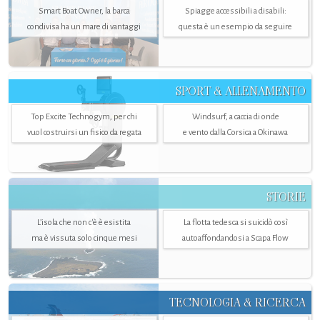
Smart Boat Owner, la barca
Spiagge accessibili a disabili:
condivisa ha un mare di vantaggi
questa è un esempio da seguire
SPORT & ALLENAMENTO
Top Excite Technogym, per chi
Windsurf, a caccia di onde
vuol costruirsi un fisico da regata
e vento dalla Corsica a Okinawa
STORIE
L’isola che non c'è è esistita
La flotta tedesca si suicidò così
ma è vissuta solo cinque mesi
autoaffondandosi a Scapa Flow
TECNOLOGIA & RICERCA