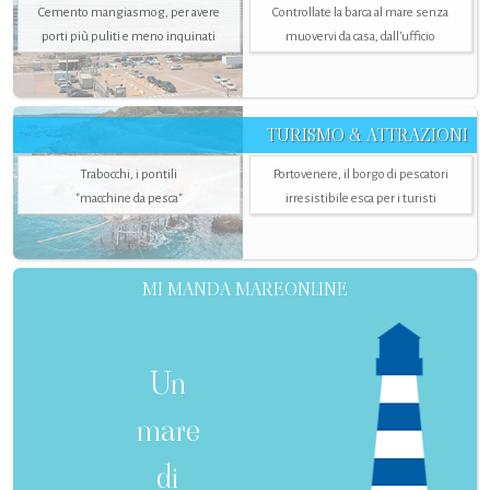
Cemento mangiasmog, per avere
Controllate la barca al mare senza
porti più puliti e meno inquinati
muovervi da casa, dall’ufficio
TURISMO & ATTRAZIONI
Trabocchi, i pontili
Portovenere, il borgo di pescatori
"macchine da pesca"
irresistibile esca per i turisti
MI MANDA MAREONLINE
Un
mare
di