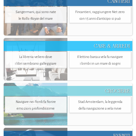
CANTIERI
Sangermani, qui sono nate
Fincantieri, raggiungere Net zero
le Rolls-Royce del mare
con 15 anni d'anticipo si può
CASE & ARREDI
La libreria-veliero dove
Il lettino barca a vela fa navigare
i libri sembrano galleggiare
i bimbi in un mare di sogni
CROCIERE
Navigare nei fiordi fa fiorire
Stad Amsterdam, la leggenda
emozioni profondissime
della navigazione a vela rivive
EVENTI