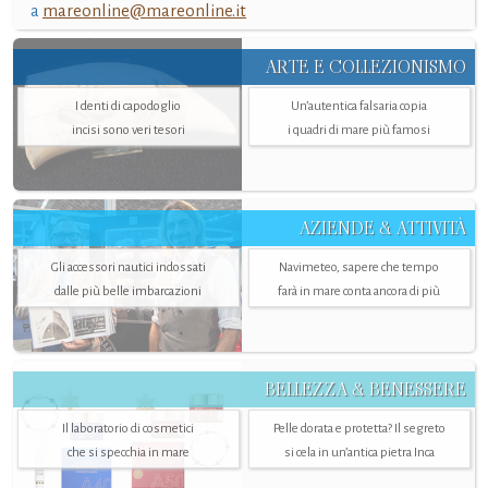
a
mareonline@mareonline.it
ARTE E COLLEZIONISMO
I denti di capodoglio
Un’autentica falsaria copia
incisi sono veri tesori
i quadri di mare più famosi
AZIENDE & ATTIVITÀ
Gli accessori nautici indossati
Navimeteo, sapere che tempo
dalle più belle imbarcazioni
farà in mare conta ancora di più
BELLEZZA & BENESSERE
Il laboratorio di cosmetici
Pelle dorata e protetta? Il segreto
che si specchia in mare
si cela in un’antica pietra Inca