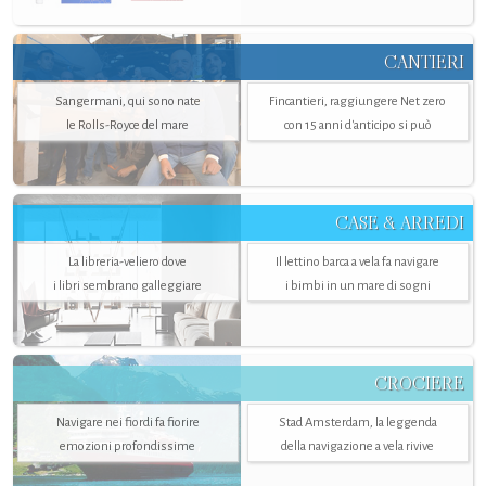
CANTIERI
Sangermani, qui sono nate
Fincantieri, raggiungere Net zero
le Rolls-Royce del mare
con 15 anni d'anticipo si può
CASE & ARREDI
La libreria-veliero dove
Il lettino barca a vela fa navigare
i libri sembrano galleggiare
i bimbi in un mare di sogni
CROCIERE
Navigare nei fiordi fa fiorire
Stad Amsterdam, la leggenda
emozioni profondissime
della navigazione a vela rivive