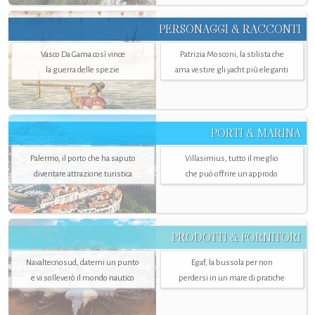
PERSONAGGI & RACCONTI
Vasco Da Gama così vince
Patrizia Mosconi, la stilista che
la guerra delle spezie
ama vestire gli yacht più eleganti
PORTI & MARINA
Palermo, il porto che ha saputo
Villasimius, tutto il meglio
diventare attrazione turistica
che può offrire un approdo
PRODOTTI & FORNITORI
Navaltecnosud, datemi un punto
Egaf, la bussola per non
e vi solleverò il mondo nautico
perdersi in un mare di pratiche