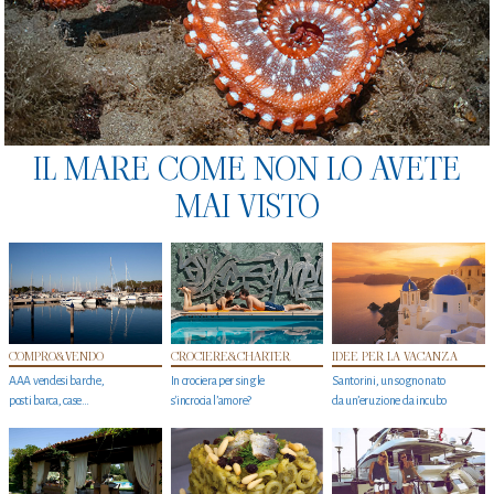
IL MARE COME NON LO AVETE
MAI VISTO
COMPRO&VENDO
CROCIERE&CHARTER
IDEE PER LA VACANZA
AAA vendesi barche,
In crociera per single
Santorini, un sogno nato
posti barca, case…
s'incrocia l’amore?
da un’eruzione da incubo