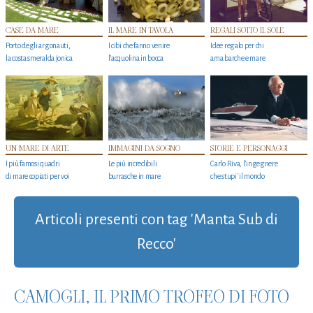
CASE DA MARE
IL MARE IN TAVOLA
REGALI SOTTO IL SOLE
Porto degli argonauti,
I cibi che fanno venire
Idee regalo per chi
la costa smeralda jonica
l’acquolina in bocca
ama barche e mare
UN MARE DI ARTE
IMMAGINI DA SOGNO
STORIE E PERSONAGGI
I più famosi quadri
Le più incredibili
Carlo Riva, l’ingegnere
di mare copiati per voi
burrasche in mare
che stupi' il mondo
Articoli presenti con tag 'Manta Sub di
Recco'
CAMOGLI, IL PRIMO TROFEO DI FOTO