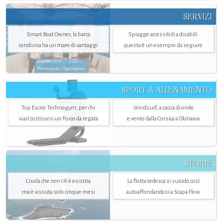
SERVIZI
Smart Boat Owner, la barca
Spiagge accessibili a disabili:
condivisa ha un mare di vantaggi
questa è un esempio da seguire
SPORT & ALLENAMENTO
Top Excite Technogym, per chi
Windsurf, a caccia di onde
vuol costruirsi un fisico da regata
e vento dalla Corsica a Okinawa
STORIE
L’isola che non c'è è esistita
La flotta tedesca si suicidò così
ma è vissuta solo cinque mesi
autoaffondandosi a Scapa Flow