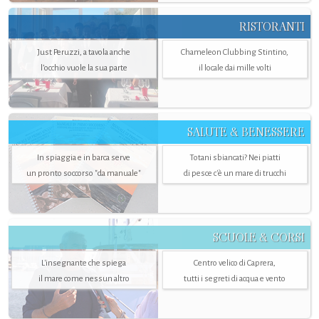
RISTORANTI
Just Peruzzi, a tavola anche
Chameleon Clubbing Stintino,
l’occhio vuole la sua parte
il locale dai mille volti
SALUTE & BENESSERE
In spiaggia e in barca serve
Totani sbiancati? Nei piatti
un pronto soccorso "da manuale"
di pesce c'è un mare di trucchi
SCUOLE & CORSI
L'insegnante che spiega
Centro velico di Caprera,
il mare come nessun altro
tutti i segreti di acqua e vento