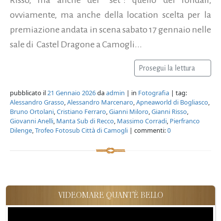
ovviamente, ma anche della location scelta per la
premiazione andata in scena sabato 17 gennaio nelle
sale di Castel Dragone a Camogli...
Prosegui la lettura
pubblicato il
21 Gennaio 2026
da
admin
| in
Fotografia
| tag:
Alessandro Grasso
,
Alessandro Marcenaro
,
Apneaworld di Bogliasco
,
Bruno Ortolani
,
Cristiano Ferraro
,
Gianni Miloro
,
Gianni Risso
,
Giovanni Anelli
,
Manta Sub di Recco
,
Massimo Corradi
,
Pierfranco
Dilenge
,
Trofeo Fotosub Città di Camogli
| commenti:
0
VIDEOMARE QUANT'È BELLO