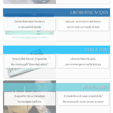
LAVORI SULL’ACQUA
Come diventare hostess
Italsub: sommersi dal lavoro
e steward di bordo
non è solo un modo di dire
LIBRI & FILM
Riva in the movie, il racconto
Libreria Mare di carta,
dei motoscafi “diventati attori”
per immergersi nella lettura
MODELLISMO
Il vascello che ai mondiali
Il modellino di nave irripetibile?
ha navigato nell’oro
Per costruirlo sono serviti 47 anni