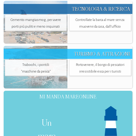
TECNOLOGIA & RICERCA
Cemento mangiasmog, per avere
Controllate la barca al mare senza
porti più puliti e meno inquinati
muovervi da casa, dall’ufficio
TURISMO & ATTRAZIONI
Trabocchi, i pontili
Portovenere, il borgo di pescatori
"macchine da pesca"
irresistibile esca per i turisti
MI MANDA MAREONLINE
Un
mare