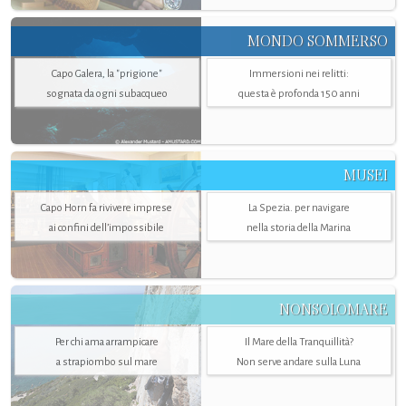
MONDO SOMMERSO
Capo Galera, la "prigione"
Immersioni nei relitti:
sognata da ogni subacqueo
questa è profonda 150 anni
MUSEI
Capo Horn fa rivivere imprese
La Spezia. per navigare
ai confini dell’impossibile
nella storia della Marina
NONSOLOMARE
Per chi ama arrampicare
Il Mare della Tranquillità?
a strapiombo sul mare
Non serve andare sulla Luna