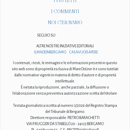
I PIÙ LETTI
I COMMENTI
NOI C'ERAVAMO
SEGUICI SU
ALTRE NOSTRE INIZIATIVE EDITORIALI
ILMADEINBERGAMO
CASAVUOISAPERE
I contenuti, i testi, le immagini e le informazioni presenti in questo
sito web sono di proprietà esclusiva di MareOnLine.it e sono tutelati
dalle normative vigenti in materia di diritto d'autore e di proprietà
intellettuale.
È vietata la riproduzione, anche parziale, la diffusione o
l'elaborazione senza preventiva autorizzazione scritta del titolare.
Testata giornalistica iscritta al numero 3/2026 del Registro Stampa
del Tribunale di Bergamo.
Direttore responsabile: PIETRO BARACHETTI
VIA P. RUGGERI DA STABELLO 20 - 24123 BERGAMO
P.I.: 04581440163 - C.F.: BRCPTR61H23A794P