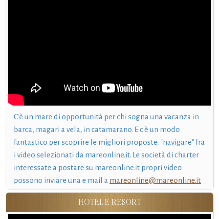
C'è un mare di opportunità per chi sogna una vacanza in
barca, magari a vela, in catamarano. E c'è un modo
fantastico per scoprire le migliori proposte: "navigare" fra
i video selezionati da mareonline.it. Le società di charter
interessate a postare su mareonline.it propri video
possono inviare una e mail a
mareonline@mareonline.it
HOTEL E RESORT