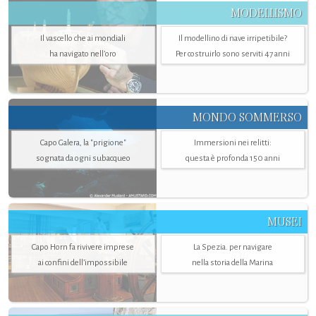
MODELLISMO
Il vascello che ai mondiali
Il modellino di nave irripetibile?
ha navigato nell’oro
Per costruirlo sono serviti 47 anni
MONDO SOMMERSO
Capo Galera, la "prigione"
Immersioni nei relitti:
sognata da ogni subacqueo
questa è profonda 150 anni
MUSEI
Capo Horn fa rivivere imprese
La Spezia. per navigare
ai confini dell’impossibile
nella storia della Marina