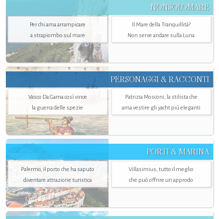
NONSOLOMARE
Per chi ama arrampicare
Il Mare della Tranquillità?
a strapiombo sul mare
Non serve andare sulla Luna
PERSONAGGI & RACCONTI
Vasco Da Gama così vince
Patrizia Mosconi, la stilista che
la guerra delle spezie
ama vestire gli yacht più eleganti
PORTI & MARINA
Palermo, il porto che ha saputo
Villasimius, tutto il meglio
diventare attrazione turistica
che può offrire un approdo