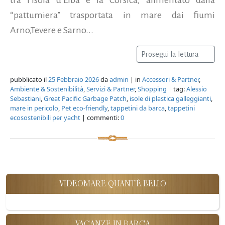
“pattumiera” trasportata in mare dai fiumi
Arno,Tevere e Sarno...
Prosegui la lettura
pubblicato il
25 Febbraio 2026
da
admin
| in
Accessori & Partner
,
Ambiente & Sostenibilità
,
Servizi & Partner
,
Shopping
| tag:
Alessio
Sebastiani
,
Great Pacific Garbage Patch
,
isole di plastica galleggianti
,
mare in pericolo
,
Pet eco-friendly
,
tappetini da barca
,
tappetini
ecosostenibili per yacht
| commenti:
0
VIDEOMARE QUANT'È BELLO
VACANZE IN BARCA