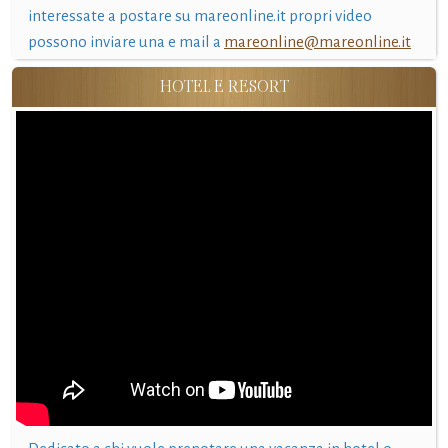
interessate a postare su mareonline.it propri video
possono inviare una e mail a
mareonline@mareonline.it
HOTEL E RESORT