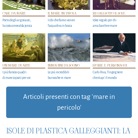
CASE DA MARE
IL MARE IN TAVOLA
REGALI SOTTO IL SOLE
Porto degli argonauti,
I cibi che fanno venire
Idee regalo per chi
la costa smeralda jonica
l’acquolina in bocca
ama barche e mare
UN MARE DI ARTE
IMMAGINI DA SOGNO
STORIE E PERSONAGGI
I più famosi quadri
Le più incredibili
Carlo Riva, l’ingegnere
di mare copiati per voi
burrasche in mare
che stupi' il mondo
Articoli presenti con tag 'mare in
pericolo'
ISOLE DI PLASTICA GALLEGGIANTI: LA