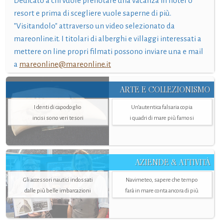
Dedicato a chi vuole prenotare una vacanza in hotel o
resort e prima di scegliere vuole saperne di più.
"Visitandolo" attraverso un video selezionato da
mareonline.it. I titolari di alberghi e villaggi interessati a
mettere on line propri filmati possono inviare una e mail
a
mareonline@mareonline.it
ARTE E COLLEZIONISMO
I denti di capodoglio
Un’autentica falsaria copia
incisi sono veri tesori
i quadri di mare più famosi
AZIENDE & ATTIVITÀ
Gli accessori nautici indossati
Navimeteo, sapere che tempo
dalle più belle imbarcazioni
farà in mare conta ancora di più