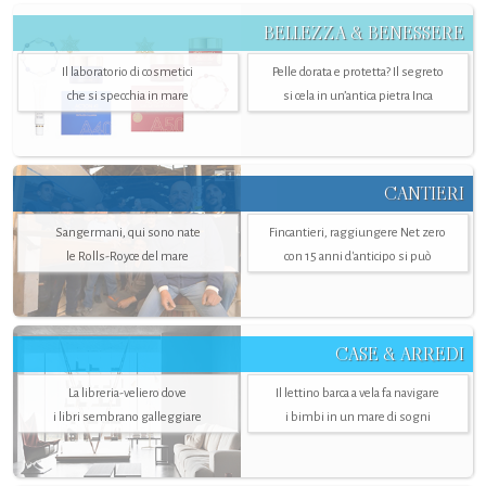
BELLEZZA & BENESSERE
Il laboratorio di cosmetici
Pelle dorata e protetta? Il segreto
che si specchia in mare
si cela in un’antica pietra Inca
CANTIERI
Sangermani, qui sono nate
Fincantieri, raggiungere Net zero
le Rolls-Royce del mare
con 15 anni d'anticipo si può
CASE & ARREDI
La libreria-veliero dove
Il lettino barca a vela fa navigare
i libri sembrano galleggiare
i bimbi in un mare di sogni