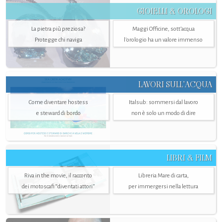
GIOIELLI & OROLOGI
La pietra più preziosa?
Maggi Officine, sott’acqua
Protegge chi naviga
l'orologio ha un valore immenso
LAVORI SULL’ACQUA
Come diventare hostess
Italsub: sommersi dal lavoro
e steward di bordo
non è solo un modo di dire
LIBRI & FILM
Riva in the movie, il racconto
Libreria Mare di carta,
dei motoscafi “diventati attori”
per immergersi nella lettura