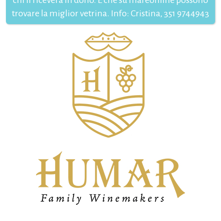
chi li riceverà in dono. E che su mareonline possono
trovare la miglior vetrina. Info: Cristina, 351 9744943