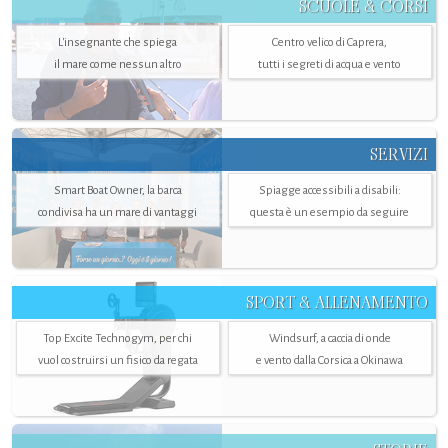
SCUOLE & CORSI
L'insegnante che spiega
Centro velico di Caprera,
il mare come nessun altro
tutti i segreti di acqua e vento
SERVIZI
Smart Boat Owner, la barca
Spiagge accessibili a disabili:
condivisa ha un mare di vantaggi
questa è un esempio da seguire
SPORT & ALLENAMENTO
Top Excite Technogym, per chi
Windsurf, a caccia di onde
vuol costruirsi un fisico da regata
e vento dalla Corsica a Okinawa