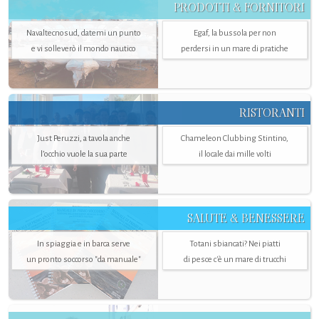
PRODOTTI & FORNITORI
Navaltecnosud, datemi un punto
Egaf, la bussola per non
e vi solleverò il mondo nautico
perdersi in un mare di pratiche
RISTORANTI
Just Peruzzi, a tavola anche
Chameleon Clubbing Stintino,
l’occhio vuole la sua parte
il locale dai mille volti
SALUTE & BENESSERE
In spiaggia e in barca serve
Totani sbiancati? Nei piatti
un pronto soccorso "da manuale"
di pesce c'è un mare di trucchi