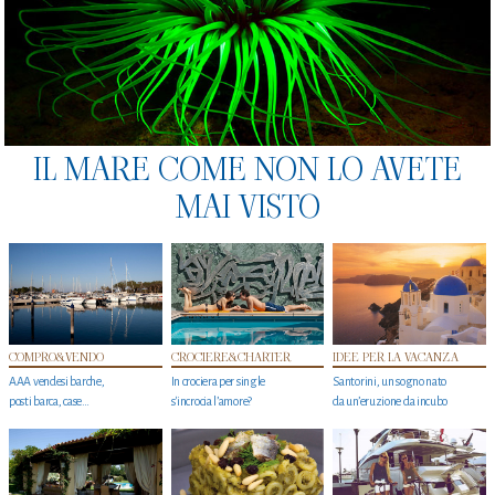
IL MARE COME NON LO AVETE
MAI VISTO
COMPRO&VENDO
CROCIERE&CHARTER
IDEE PER LA VACANZA
AAA vendesi barche,
In crociera per single
Santorini, un sogno nato
posti barca, case…
s'incrocia l’amore?
da un’eruzione da incubo