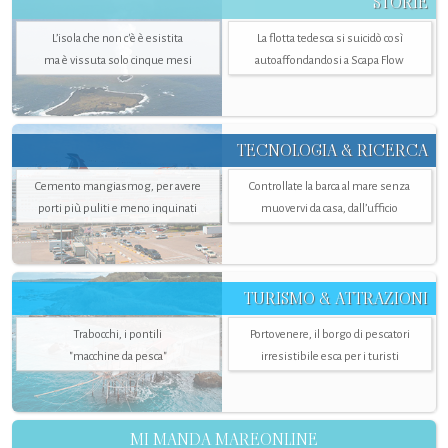
STORIE
L’isola che non c'è è esistita
La flotta tedesca si suicidò così
ma è vissuta solo cinque mesi
autoaffondandosi a Scapa Flow
TECNOLOGIA & RICERCA
Cemento mangiasmog, per avere
Controllate la barca al mare senza
porti più puliti e meno inquinati
muovervi da casa, dall’ufficio
TURISMO & ATTRAZIONI
Trabocchi, i pontili
Portovenere, il borgo di pescatori
"macchine da pesca"
irresistibile esca per i turisti
MI MANDA MAREONLINE