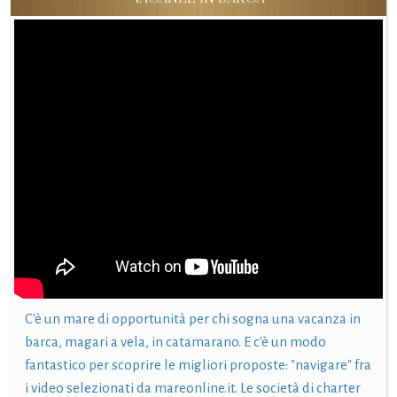
C'è un mare di opportunità per chi sogna una vacanza in
barca, magari a vela, in catamarano. E c'è un modo
fantastico per scoprire le migliori proposte: "navigare" fra
i video selezionati da mareonline.it. Le società di charter