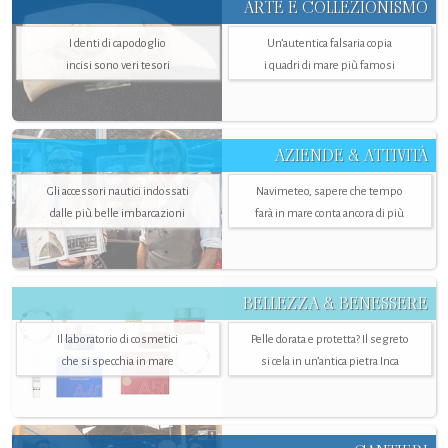
ARTE E COLLEZIONISMO
I denti di capodoglio
Un’autentica falsaria copia
incisi sono veri tesori
i quadri di mare più famosi
AZIENDE & ATTIVITÀ
Gli accessori nautici indossati
Navimeteo, sapere che tempo
dalle più belle imbarcazioni
farà in mare conta ancora di più
BELLEZZA & BENESSERE
Il laboratorio di cosmetici
Pelle dorata e protetta? Il segreto
che si specchia in mare
si cela in un’antica pietra Inca