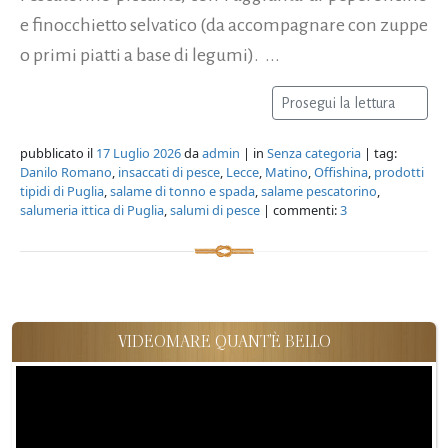
e finocchietto selvatico (da accompagnare con zuppe
o primi piatti a base di legumi). ...
Prosegui la lettura
pubblicato il
17 Luglio 2026
da
admin
| in
Senza categoria
| tag:
Danilo Romano
,
insaccati di pesce
,
Lecce
,
Matino
,
Offishina
,
prodotti
tipidi di Puglia
,
salame di tonno e spada
,
salame pescatorino
,
salumeria ittica di Puglia
,
salumi di pesce
| commenti:
3
VIDEOMARE QUANT'È BELLO