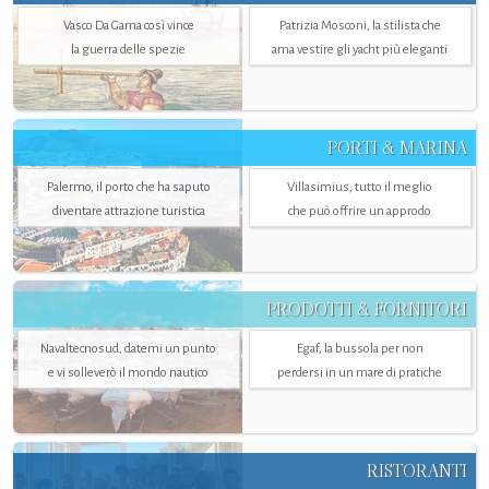
Vasco Da Gama così vince
Patrizia Mosconi, la stilista che
la guerra delle spezie
ama vestire gli yacht più eleganti
PORTI & MARINA
Palermo, il porto che ha saputo
Villasimius, tutto il meglio
diventare attrazione turistica
che può offrire un approdo
PRODOTTI & FORNITORI
Navaltecnosud, datemi un punto
Egaf, la bussola per non
e vi solleverò il mondo nautico
perdersi in un mare di pratiche
RISTORANTI