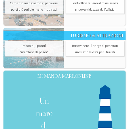
Cemento mangiasmog, per avere
Controllate la barca al mare senza
porti più puliti e meno inquinati
muovervi da casa, dall’ufficio
TURISMO & ATTRAZIONI
Trabocchi, i pontili
Portovenere, il borgo di pescatori
"macchine da pesca"
irresistibile esca per i turisti
MI MANDA MAREONLINE
Un
mare
di