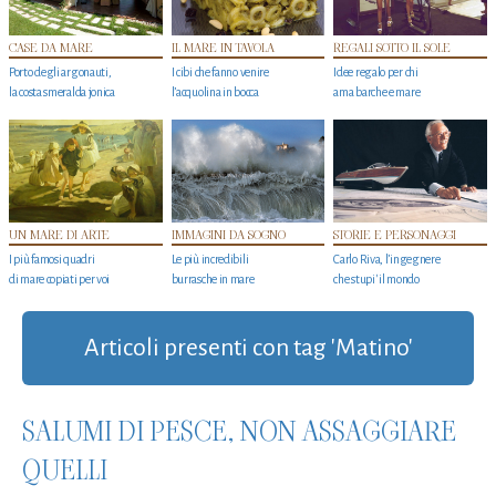
CASE DA MARE
IL MARE IN TAVOLA
REGALI SOTTO IL SOLE
Porto degli argonauti,
I cibi che fanno venire
Idee regalo per chi
la costa smeralda jonica
l’acquolina in bocca
ama barche e mare
UN MARE DI ARTE
IMMAGINI DA SOGNO
STORIE E PERSONAGGI
I più famosi quadri
Le più incredibili
Carlo Riva, l’ingegnere
di mare copiati per voi
burrasche in mare
che stupi' il mondo
Articoli presenti con tag 'Matino'
SALUMI DI PESCE, NON ASSAGGIARE
QUELLI