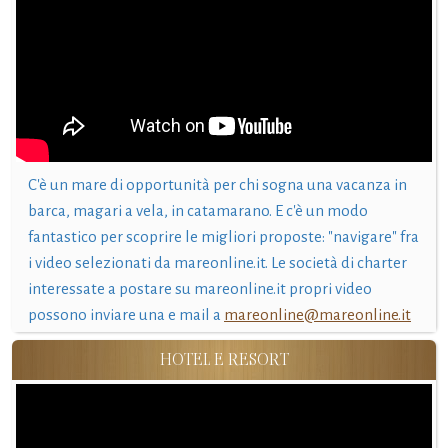
C'è un mare di opportunità per chi sogna una vacanza in
barca, magari a vela, in catamarano. E c'è un modo
fantastico per scoprire le migliori proposte: "navigare" fra
i video selezionati da mareonline.it. Le società di charter
interessate a postare su mareonline.it propri video
possono inviare una e mail a
mareonline@mareonline.it
HOTEL E RESORT