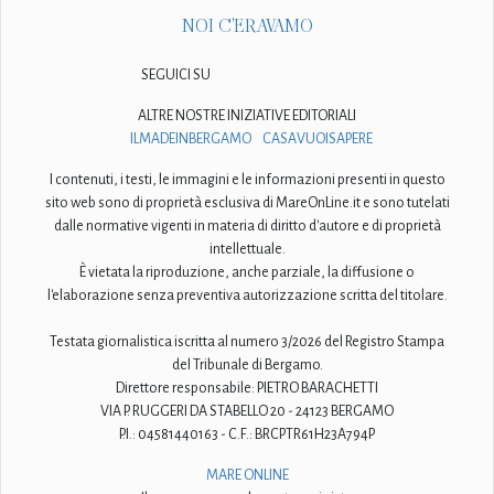
NOI C'ERAVAMO
SEGUICI SU
ALTRE NOSTRE INIZIATIVE EDITORIALI
ILMADEINBERGAMO
CASAVUOISAPERE
I contenuti, i testi, le immagini e le informazioni presenti in questo
sito web sono di proprietà esclusiva di MareOnLine.it e sono tutelati
dalle normative vigenti in materia di diritto d'autore e di proprietà
intellettuale.
È vietata la riproduzione, anche parziale, la diffusione o
l'elaborazione senza preventiva autorizzazione scritta del titolare.
Testata giornalistica iscritta al numero 3/2026 del Registro Stampa
del Tribunale di Bergamo.
Direttore responsabile: PIETRO BARACHETTI
VIA P. RUGGERI DA STABELLO 20 - 24123 BERGAMO
P.I.: 04581440163 - C.F.: BRCPTR61H23A794P
MARE ONLINE