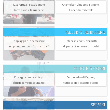
Just Peruzzi, a tavola anche
Chameleon Clubbing Stintino,
l’occhio vuole la sua parte
il locale dai mille volti
SALUTE & BENESSERE
In spiaggia e in barca serve
Totani sbiancati? Nei piatti
un pronto soccorso "da manuale"
di pesce c'è un mare di trucchi
SCUOLE & CORSI
L'insegnante che spiega
Centro velico di Caprera,
il mare come nessun altro
tutti i segreti di acqua e vento
SERVIZI