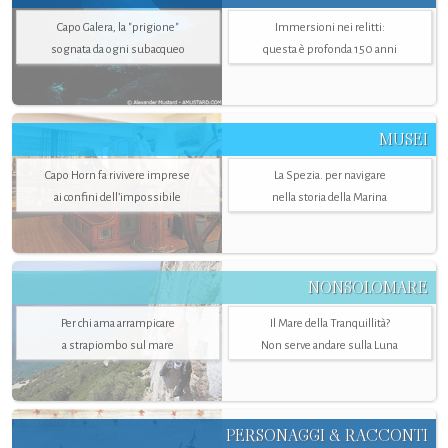
Capo Galera, la "prigione"
Immersioni nei relitti:
sognata da ogni subacqueo
questa è profonda 150 anni
MUSEI
Capo Horn fa rivivere imprese
La Spezia. per navigare
ai confini dell’impossibile
nella storia della Marina
NONSOLOMARE
Per chi ama arrampicare
Il Mare della Tranquillità?
a strapiombo sul mare
Non serve andare sulla Luna
PERSONAGGI & RACCONTI