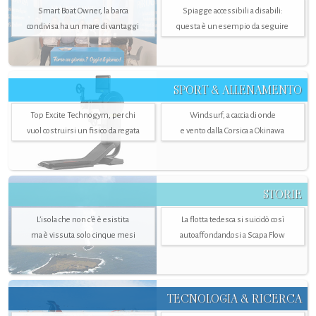
Smart Boat Owner, la barca
Spiagge accessibili a disabili:
condivisa ha un mare di vantaggi
questa è un esempio da seguire
SPORT & ALLENAMENTO
Top Excite Technogym, per chi
Windsurf, a caccia di onde
vuol costruirsi un fisico da regata
e vento dalla Corsica a Okinawa
STORIE
L’isola che non c'è è esistita
La flotta tedesca si suicidò così
ma è vissuta solo cinque mesi
autoaffondandosi a Scapa Flow
TECNOLOGIA & RICERCA