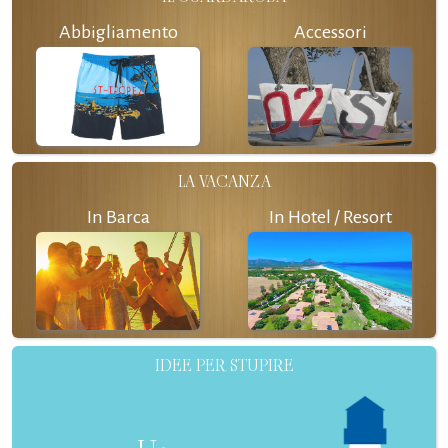
Abbigliamento
Accessori
LA VACANZA
In Barca
In Hotel / Resort
IDEE PER STUPIRE