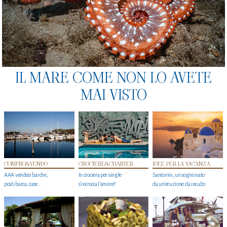
IL MARE COME NON LO AVETE
MAI VISTO
COMPRO&VENDO
CROCIERE&CHARTER
IDEE PER LA VACANZA
AAA vendesi barche,
In crociera per single
Santorini, un sogno nato
posti barca, case…
s'incrocia l’amore?
da un’eruzione da incubo