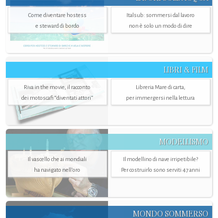
Come diventare hostess
Italsub: sommersi dal lavoro
e steward di bordo
non è solo un modo di dire
LIBRI & FILM
Riva in the movie, il racconto
Libreria Mare di carta,
dei motoscafi “diventati attori”
per immergersi nella lettura
MODELLISMO
Il vascello che ai mondiali
Il modellino di nave irripetibile?
ha navigato nell’oro
Per costruirlo sono serviti 47 anni
MONDO SOMMERSO