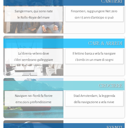
CANTIERI
Sangermani, qui sono nate
Fincantieri, raggiungere Net zero
le Rolls-Royce del mare
con 15 anni d'anticipo si può
CASE & ARREDI
La libreria-veliero dove
Il lettino barca a vela fa navigare
i libri sembrano galleggiare
i bimbi in un mare di sogni
CROCIERE
Navigare nei fiordi fa fiorire
Stad Amsterdam, la leggenda
emozioni profondissime
della navigazione a vela rivive
EVENTI