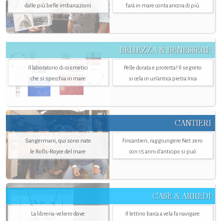
dalle più belle imbarcazioni
farà in mare conta ancora di più
BELLEZZA & BENESSERE
Il laboratorio di cosmetici
Pelle dorata e protetta? Il segreto
che si specchia in mare
si cela in un’antica pietra Inca
CANTIERI
Sangermani, qui sono nate
Fincantieri, raggiungere Net zero
le Rolls-Royce del mare
con 15 anni d'anticipo si può
CASE & ARREDI
La libreria-veliero dove
Il lettino barca a vela fa navigare