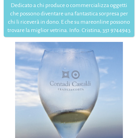
Dedicato a chi produce o commercializza oggetti
che possono diventare una fantastica sorpresa per
chi li riceverà in dono. E che su mareonline possono
trovare la miglior vetrina. Info: Cristina, 351 9744943