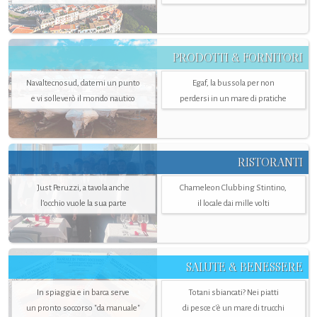
PRODOTTI & FORNITORI
Navaltecnosud, datemi un punto
Egaf, la bussola per non
e vi solleverò il mondo nautico
perdersi in un mare di pratiche
RISTORANTI
Just Peruzzi, a tavola anche
Chameleon Clubbing Stintino,
l’occhio vuole la sua parte
il locale dai mille volti
SALUTE & BENESSERE
In spiaggia e in barca serve
Totani sbiancati? Nei piatti
un pronto soccorso "da manuale"
di pesce c'è un mare di trucchi