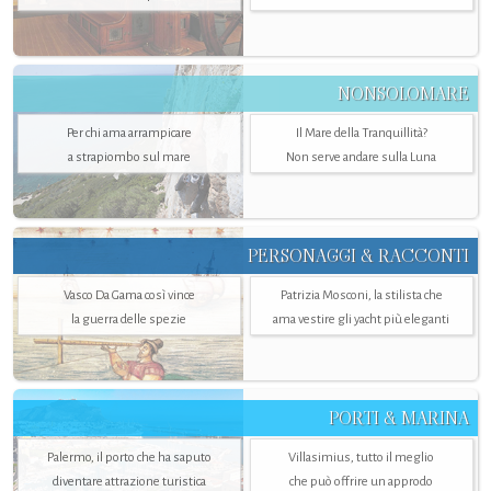
NONSOLOMARE
Per chi ama arrampicare
Il Mare della Tranquillità?
a strapiombo sul mare
Non serve andare sulla Luna
PERSONAGGI & RACCONTI
Vasco Da Gama così vince
Patrizia Mosconi, la stilista che
la guerra delle spezie
ama vestire gli yacht più eleganti
PORTI & MARINA
Palermo, il porto che ha saputo
Villasimius, tutto il meglio
diventare attrazione turistica
che può offrire un approdo