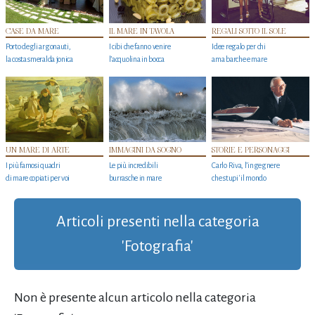
CASE DA MARE
IL MARE IN TAVOLA
REGALI SOTTO IL SOLE
Porto degli argonauti,
I cibi che fanno venire
Idee regalo per chi
la costa smeralda jonica
l’acquolina in bocca
ama barche e mare
UN MARE DI ARTE
IMMAGINI DA SOGNO
STORIE E PERSONAGGI
I più famosi quadri
Le più incredibili
Carlo Riva, l’ingegnere
di mare copiati per voi
burrasche in mare
che stupi' il mondo
Articoli presenti nella categoria
'Fotografia'
Non è presente alcun articolo nella categoria