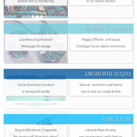
amore non si scorda mai
in 40 Saloni nautici
GIOIELLI & OROLOGI
La pietra più preziosa?
Maggi Officine, sott’acqua
Protegge chi naviga
l'orologio ha un valore immenso
LAVORI SULL’ACQUA
Come diventare hostess
Italsub: sommersi dal lavoro
e steward di bordo
non è solo un modo di dire
LIBRI & FILM
Riva in the movie, il racconto
Libreria Mare di carta,
dei motoscafi “diventati attori”
per immergersi nella lettura