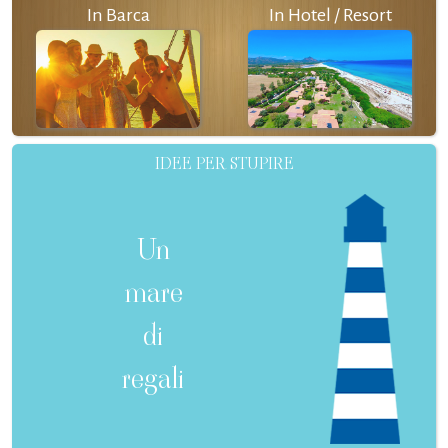
In Barca
In Hotel / Resort
IDEE PER STUPIRE
Un
mare
di
regali