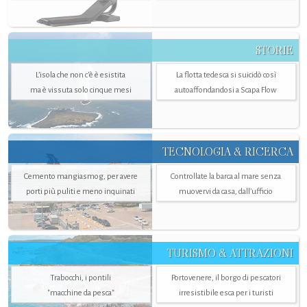
STORIE
L’isola che non c'è è esistita
La flotta tedesca si suicidò così
ma è vissuta solo cinque mesi
autoaffondandosi a Scapa Flow
TECNOLOGIA & RICERCA
Cemento mangiasmog, per avere
Controllate la barca al mare senza
porti più puliti e meno inquinati
muovervi da casa, dall’ufficio
TURISMO & ATTRAZIONI
Trabocchi, i pontili
Portovenere, il borgo di pescatori
"macchine da pesca"
irresistibile esca per i turisti