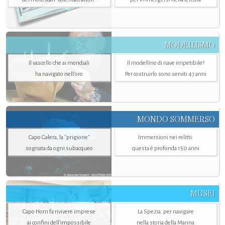
MODELLISMO
Il vascello che ai mondiali
Il modellino di nave irripetibile?
ha navigato nell’oro
Per costruirlo sono serviti 47 anni
MONDO SOMMERSO
Capo Galera, la "prigione"
Immersioni nei relitti:
sognata da ogni subacqueo
questa è profonda 150 anni
MUSEI
Capo Horn fa rivivere imprese
La Spezia. per navigare
ai confini dell’impossibile
nella storia della Marina