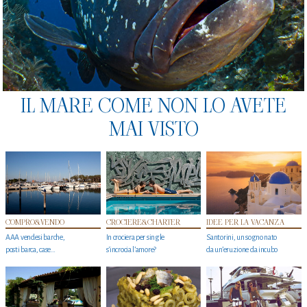
IL MARE COME NON LO AVETE
MAI VISTO
COMPRO&VENDO
CROCIERE&CHARTER
IDEE PER LA VACANZA
AAA vendesi barche,
In crociera per single
Santorini, un sogno nato
posti barca, case…
s'incrocia l’amore?
da un’eruzione da incubo