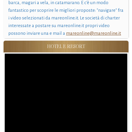
barca, magari a vela, in catamarano. E c'è un modo
fantastico per scoprire le migliori proposte: "navigare" fra
i video selezionati da mareonline.it. Le società di charter
interessate a postare su mareonline.it propri video
possono inviare una e mail a
mareonline@mareonline.it
HOTEL E RESORT