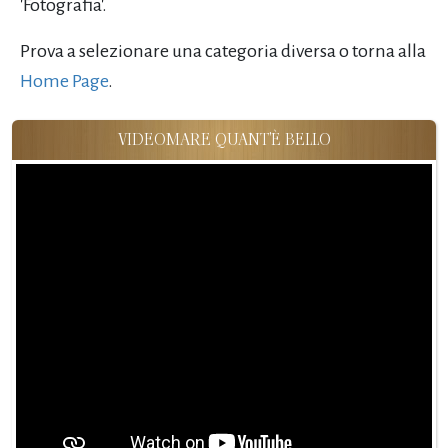
'Fotografia'.
Prova a selezionare una categoria diversa o torna alla
Home Page
.
VIDEOMARE QUANT'È BELLO