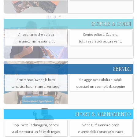
SCUOLE & CORSI
L'insegnante che spiega
Centro velico di Caprera,
il mare come nessun altro
tutti i segreti di acqua e vento
SERVIZI
Smart Boat Owner, la barca
Spiagge accessibili a disabili:
condivisa ha un mare di vantaggi
questa è un esempio da seguire
SPORT & ALLENAMENTO
Top Excite Technogym, per chi
Windsurf, a caccia di onde
vuol costruirsi un fisico da regata
e vento dalla Corsica a Okinawa