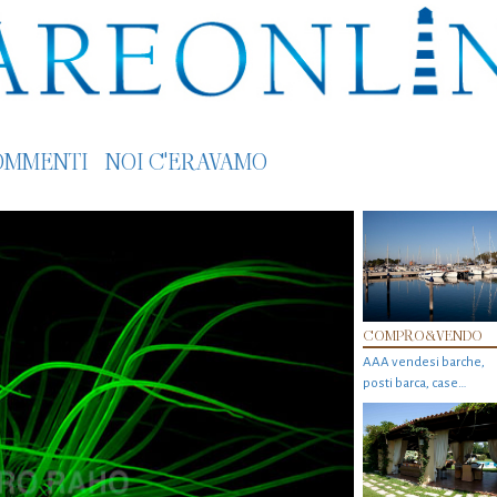
OMMENTI
NOI C'ERAVAMO
COMPRO&VENDO
AAA vendesi barche,
posti barca, case…