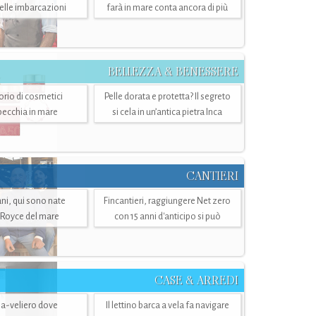
belle imbarcazioni
farà in mare conta ancora di più
BELLEZZA & BENESSERE
torio di cosmetici
Pelle dorata e protetta? Il segreto
specchia in mare
si cela in un’antica pietra Inca
CANTIERI
i, qui sono nate
Fincantieri, raggiungere Net zero
-Royce del mare
con 15 anni d'anticipo si può
CASE & ARREDI
ria-veliero dove
Il lettino barca a vela fa navigare