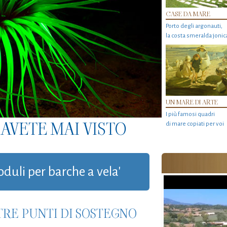
CASE DA MARE
Porto degli argonauti,
la costa smeralda jonic
UN MARE DI ARTE
I più famosi quadri
AVETE MAI VISTO
di mare copiati per voi
oduli per barche a vela'
TRE PUNTI DI SOSTEGNO