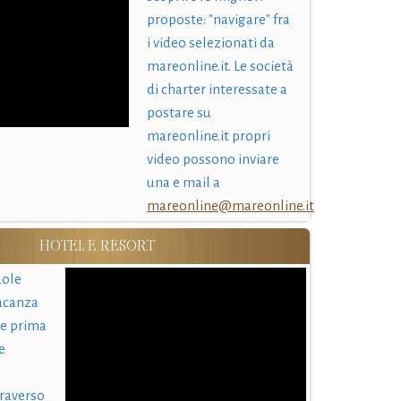
proposte: "navigare" fra
i video selezionati da
mareonline.it. Le società
di charter interessate a
postare su
mareonline.it propri
video possono inviare
una e mail a
mareonline@mareonline.it
HOTEL E RESORT
uole
acanza
 e prima
e
traverso