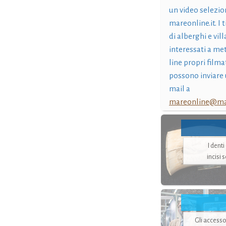
un video selezio
mareonline.it. I t
di alberghi e vil
interessati a me
line propri filma
possono inviare 
mail a
mareonline@mar
I dent
incisi 
Gli accesso