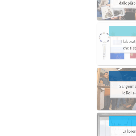
dalle più 
Il labora
che si 
Sangerman
le Rolls
La libre