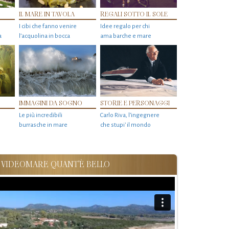
IL MARE IN TAVOLA
REGALI SOTTO IL SOLE
I cibi che fanno venire
Idee regalo per chi
a
l’acquolina in bocca
ama barche e mare
IMMAGINI DA SOGNO
STORIE E PERSONAGGI
Le più incredibili
Carlo Riva, l’ingegnere
burrasche in mare
che stupi' il mondo
VIDEOMARE QUANT'È BELLO