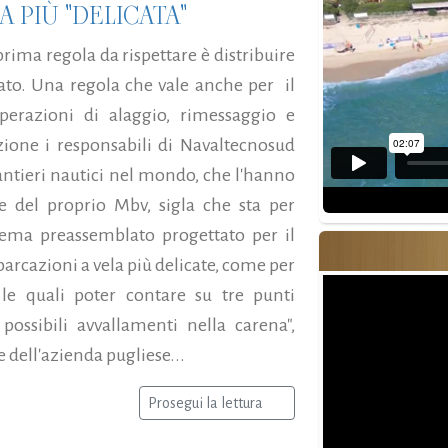
 PIÙ "DELICATA"
 prima regola da rispettare è distribuire
cato. Una regola che vale anche per il
perazioni di alaggio, rimessaggio e
one i responsabili di Navaltecnosud
antieri nautici nel mondo, che l'hanno
e del proprio Mbv, sigla che sta per
ema preassemblato progettato per il
barcazioni a vela più delicate, come per
le quali poter contare su tre punti
 possibili avvallamenti nella carena",
dell'azienda pugliese...
Prosegui la lettura