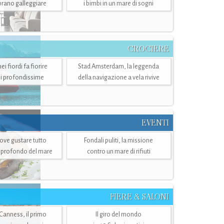
mbrano galleggiare
i bimbi in un mare di sogni
CROCIERE
i fiordi fa fiorire
Stad Amsterdam, la leggenda
i profondissime
della navigazione a vela rivive
EVENTI
dove gustare tutto
Fondali puliti, la missione
ù profondo del mare
contro un mare di rifiuti
FIERE & SALONI
 Canness, il primo
Il giro del mondo