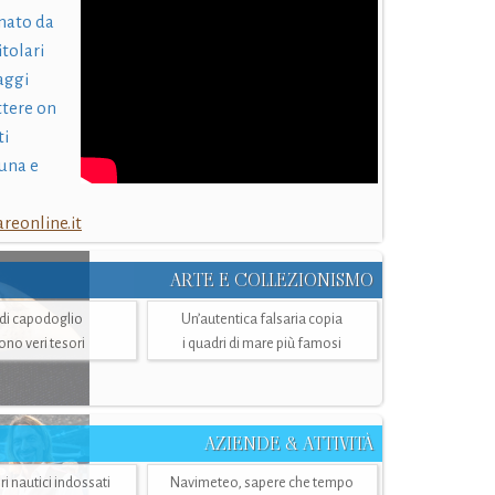
nato da
itolari
laggi
ttere on
ti
una e
eonline.it
ARTE E COLLEZIONISMO
i di capodoglio
Un’autentica falsaria copia
sono veri tesori
i quadri di mare più famosi
AZIENDE & ATTIVITÀ
ri nautici indossati
Navimeteo, sapere che tempo