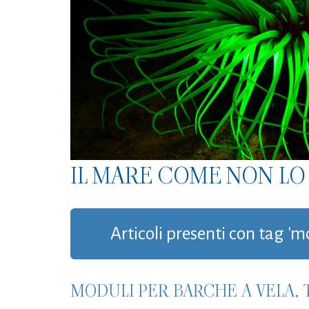
IL MARE COME NON LO 
Articoli presenti con tag 'm
MODULI PER BARCHE A VELA, 