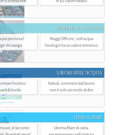
n si scorda mai
in 40 Saloni nautici
GIOIELLI & OROLOGI
ra più preziosa?
Maggi Officine, sott’acqua
ge chi naviga
l'orologio ha un valore immenso
LAVORI SULL’ACQUA
ventare hostess
Italsub: sommersi dal lavoro
ward di bordo
non è solo un modo di dire
LIBRI & FILM
 movie, il racconto
Libreria Mare di carta,
i “diventati attori”
per immergersi nella lettura