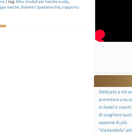
ria
| tag:
Mbv
,
moduli per barche a vela
,
ggio barche
,
Roberto Spadavecchia
,
trasporto
Dedicato a chi v
prenotare una v
in hotel o resort
di scegliere vuol
saperne di più.
"Visitandolo" at