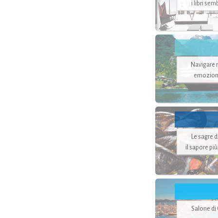
i libri se
Navigare ne
emozion
Le sagre 
il sapore pi
Salone di