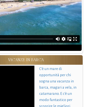
VACANZE IN BARCA
C'è un mare di
opportunità per chi
sogna una vacanza in
barca, magari a vela, in
catamarano. E c'è un
modo fantastico per
scoprire le migliori