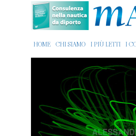
HOME
CHI SIAMO
I PIÙ LETTI
I C