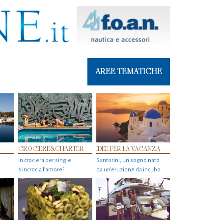
AREE TEMATICHE
CROCIERE&CHARTER
IDEE PER LA VACANZA
In crociera per single
Santorini, un sogno nato
s'incrocia l’amore?
da un’eruzione da incubo