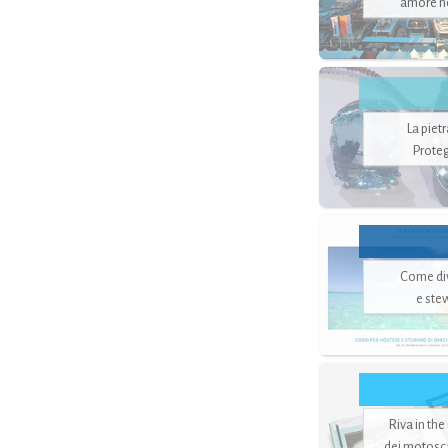
amore no
La piet
Proteg
Come di
e ste
Riva in the
dei motoscaf