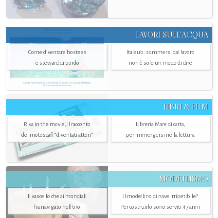
LAVORI SULL’ACQUA
Come diventare hostess
Italsub: sommersi dal lavoro
e steward di bordo
non è solo un modo di dire
LIBRI & FILM
Riva in the movie, il racconto
Libreria Mare di carta,
dei motoscafi “diventati attori”
per immergersi nella lettura
MODELLISMO
Il vascello che ai mondiali
Il modellino di nave irripetibile?
ha navigato nell’oro
Per costruirlo sono serviti 47 anni