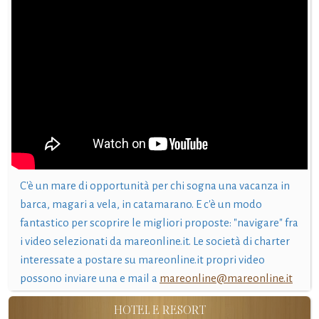
C'è un mare di opportunità per chi sogna una vacanza in
barca, magari a vela, in catamarano. E c'è un modo
fantastico per scoprire le migliori proposte: "navigare" fra
i video selezionati da mareonline.it. Le società di charter
interessate a postare su mareonline.it propri video
possono inviare una e mail a
mareonline@mareonline.it
HOTEL E RESORT