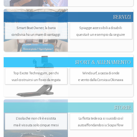
SERVIZI
Smart Boat Owner, la barca
Spiagge accessibili a disabili:
condivisa ha un mare di vantaggi
questa è un esempio da seguire
SPORT & ALLENAMENTO
Top Excite Technogym, per chi
Windsurf, a caccia di onde
vuol costruirsi un fisico da regata
e vento dalla Corsica a Okinawa
STORIE
L’isola che non c'è è esistita
La flotta tedesca si suicidò così
ma è vissuta solo cinque mesi
autoaffondandosi a Scapa Flow