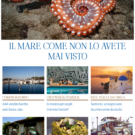
IL MARE COME NON LO AVETE
MAI VISTO
COMPRO&VENDO
CROCIERE&CHARTER
IDEE PER LA VACANZA
AAA vendesi barche,
In crociera per single
Santorini, un sogno nato
posti barca, case…
s'incrocia l’amore?
da un’eruzione da incubo