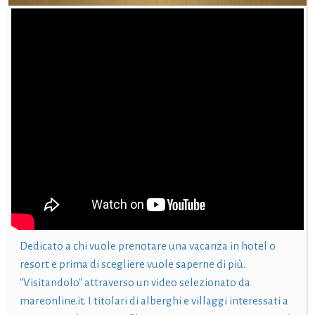
Dedicato a chi vuole prenotare una vacanza in hotel o
resort e prima di scegliere vuole saperne di più.
"Visitandolo" attraverso un video selezionato da
mareonline.it. I titolari di alberghi e villaggi interessati a