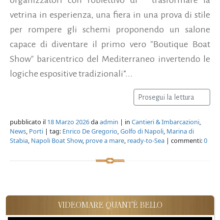
vetrina in esperienza, una fiera in una prova di stile
per rompere gli schemi proponendo un salone
capace di diventare il primo vero "Boutique Boat
Show" baricentrico del Mediterraneo invertendo le
logiche espositive tradizionali”...
Prosegui la lettura
pubblicato il
18 Marzo 2026
da
admin
| in
Cantieri & Imbarcazioni
,
News
,
Porti
| tag:
Enrico De Gregorio
,
Golfo di Napoli
,
Marina di
Stabia
,
Napoli Boat Show
,
prove a mare
,
ready-to-Sea
| commenti:
0
VIDEOMARE QUANT'È BELLO