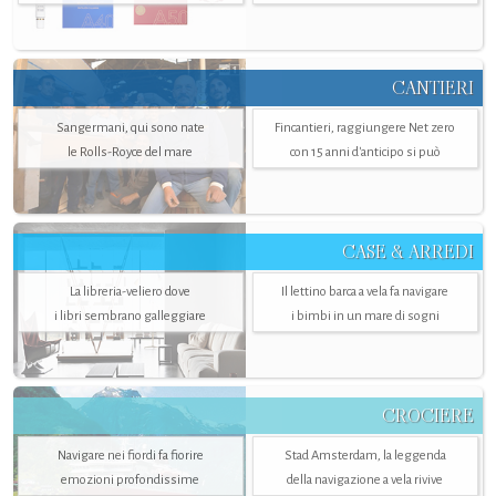
CANTIERI
Sangermani, qui sono nate
Fincantieri, raggiungere Net zero
le Rolls-Royce del mare
con 15 anni d'anticipo si può
CASE & ARREDI
La libreria-veliero dove
Il lettino barca a vela fa navigare
i libri sembrano galleggiare
i bimbi in un mare di sogni
CROCIERE
Navigare nei fiordi fa fiorire
Stad Amsterdam, la leggenda
emozioni profondissime
della navigazione a vela rivive