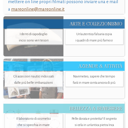
mettere on line propri filmati possono inviare una e mail
a
mareonline@mareonline.it
ARTE E COLLEZIONISMO
I denti di capodoglio
Un’autentica falsaria copia
incisi sono veri tesori
i quadri di mare più famosi
AZIENDE & ATTIVITÀ
Gli accessori nautici indossati
Navimeteo, sapere che tempo
dalle più belle imbarcazioni
farà in mare conta ancora di più
BELLEZZA & BENESSERE
Il laboratorio di cosmetici
Pelle dorata e protetta? Il segreto
che si specchia in mare
si cela in un’antica pietra Inca