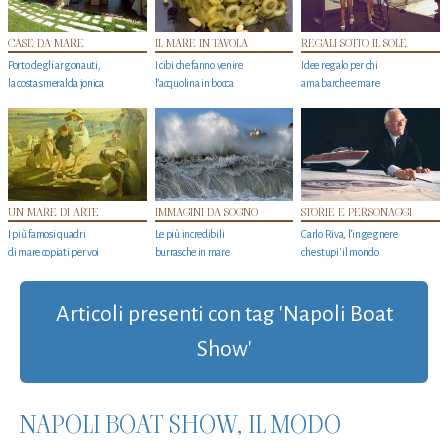
CASE DA MARE
IL MARE IN TAVOLA
REGALI SOTTO IL SOLE
Porto degli argonauti,
I cibi che fanno venire
Idee regalo per chi
la costa smeralda jonica
l’acquolina in bocca
ama barche e mare
UN MARE DI ARTE
IMMAGINI DA SOGNO
STORIE E PERSONAGGI
I più famosi quadri
Le più incredibili
Carlo Riva, l’ingegnere
di mare copiati per voi
burrasche in mare
che stupi' il mondo
Articoli presenti con tag 'Napoli Boat
Show'
NAPOLI BOAT SHOW, IL MODO