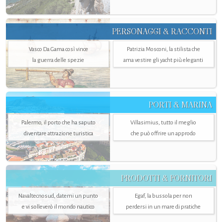
PERSONAGGI & RACCONTI
Vasco Da Gama così vince
Patrizia Mosconi, la stilista che
la guerra delle spezie
ama vestire gli yacht più eleganti
PORTI & MARINA
Palermo, il porto che ha saputo
Villasimius, tutto il meglio
diventare attrazione turistica
che può offrire un approdo
PRODOTTI & FORNITORI
Navaltecnosud, datemi un punto
Egaf, la bussola per non
e vi solleverò il mondo nautico
perdersi in un mare di pratiche