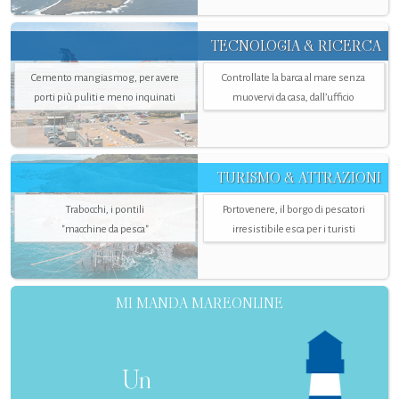
TECNOLOGIA & RICERCA
Cemento mangiasmog, per avere
Controllate la barca al mare senza
porti più puliti e meno inquinati
muovervi da casa, dall’ufficio
TURISMO & ATTRAZIONI
Trabocchi, i pontili
Portovenere, il borgo di pescatori
"macchine da pesca"
irresistibile esca per i turisti
MI MANDA MAREONLINE
Un