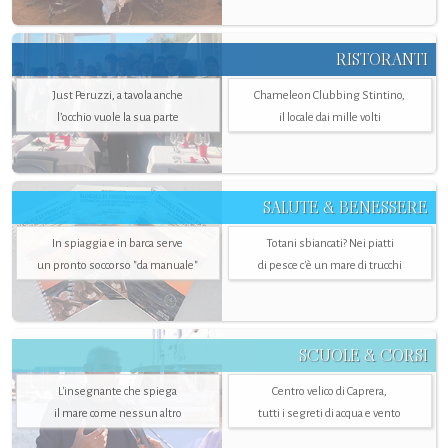
RISTORANTI
Just Peruzzi, a tavola anche
Chameleon Clubbing Stintino,
l’occhio vuole la sua parte
il locale dai mille volti
SALUTE & BENESSERE
In spiaggia e in barca serve
Totani sbiancati? Nei piatti
un pronto soccorso "da manuale"
di pesce c'è un mare di trucchi
SCUOLE & CORSI
L'insegnante che spiega
Centro velico di Caprera,
il mare come nessun altro
tutti i segreti di acqua e vento