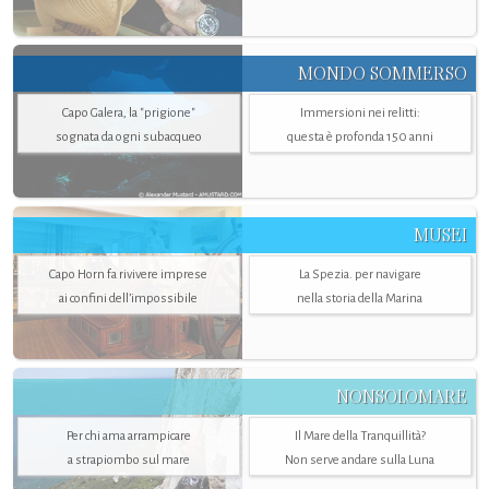
MONDO SOMMERSO
Capo Galera, la "prigione"
Immersioni nei relitti:
sognata da ogni subacqueo
questa è profonda 150 anni
MUSEI
Capo Horn fa rivivere imprese
La Spezia. per navigare
ai confini dell’impossibile
nella storia della Marina
NONSOLOMARE
Per chi ama arrampicare
Il Mare della Tranquillità?
a strapiombo sul mare
Non serve andare sulla Luna