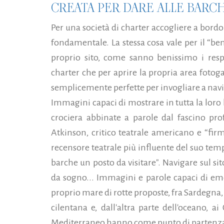
CREATA PER DARE ALLE BARCH
Per una società di charter accogliere a bordo
fondamentale. La stessa cosa vale per il “ben
proprio sito, come sanno benissimo i resp
charter che per aprire la propria area foto
semplicemente perfette per invogliare a navi
Immagini capaci di mostrare in tutta la loro 
crociera abbinate a parole dal fascino pr
Atkinson, critico teatrale americano e “fir
recensore teatrale più influente del suo tempo
barche un posto da visitare". Navigare sul s
da sogno... Immagini e parole capaci di emo
proprio mare di rotte proposte, fra Sardegna, 
cilentana e, dall'altra parte dell'oceano, a
Mediterraneo hanno come punto di partenza i p