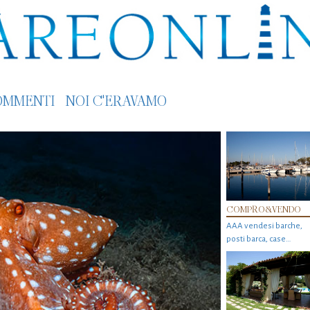
OMMENTI
NOI C'ERAVAMO
COMPRO&VENDO
AAA vendesi barche,
posti barca, case…