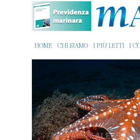
HOME
CHI SIAMO
I PIÙ LETTI
I C