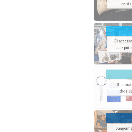
incisi 
Gli accesso
dalle più 
Il labora
che si 
Sangerman