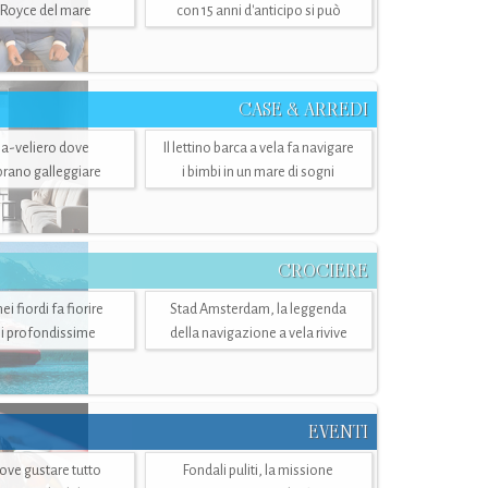
-Royce del mare
con 15 anni d'anticipo si può
CASE & ARREDI
ria-veliero dove
Il lettino barca a vela fa navigare
mbrano galleggiare
i bimbi in un mare di sogni
CROCIERE
i fiordi fa fiorire
Stad Amsterdam, la leggenda
i profondissime
della navigazione a vela rivive
EVENTI
dove gustare tutto
Fondali puliti, la missione