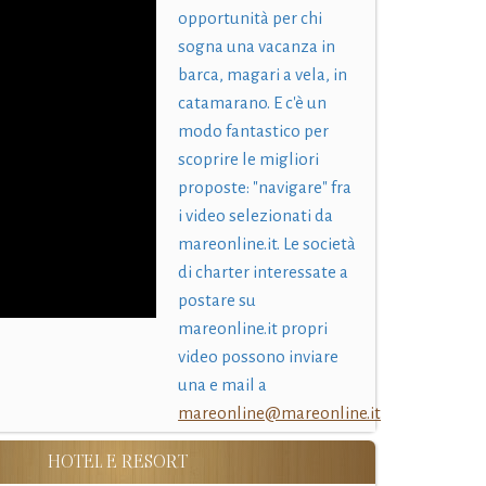
opportunità per chi
sogna una vacanza in
barca, magari a vela, in
catamarano. E c'è un
modo fantastico per
scoprire le migliori
proposte: "navigare" fra
i video selezionati da
mareonline.it. Le società
di charter interessate a
postare su
mareonline.it propri
video possono inviare
una e mail a
mareonline@mareonline.it
HOTEL E RESORT