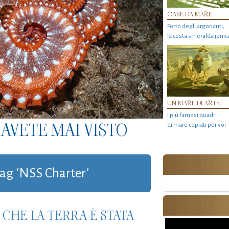
CASE DA MARE
Porto degli argonauti,
la costa smeralda jonic
UN MARE DI ARTE
I più famosi quadri
AVETE MAI VISTO
di mare copiati per voi
 tag 'NSS Charter'
 CHE LA TERRA È STATA