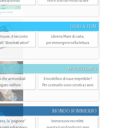
ward di bordo
non è solo un modo di dire
LIBRI & FILM
 movie, il racconto
Libreria Mare di carta,
i “diventati attori”
per immergersi nella lettura
MODELLISMO
lo che ai mondiali
Il modellino di nave irripetibile?
igato nell’oro
Per costruirlo sono serviti 47 anni
MONDO SOMMERSO
ra, la "prigione"
Immersioni nei relitti:
a ogni subacqueo
questa è profonda 150 anni