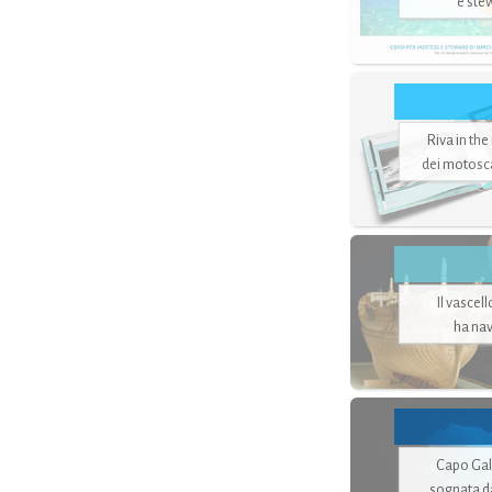
e ste
Riva in the
dei motoscaf
Il vascel
ha nav
Capo Gale
sognata d