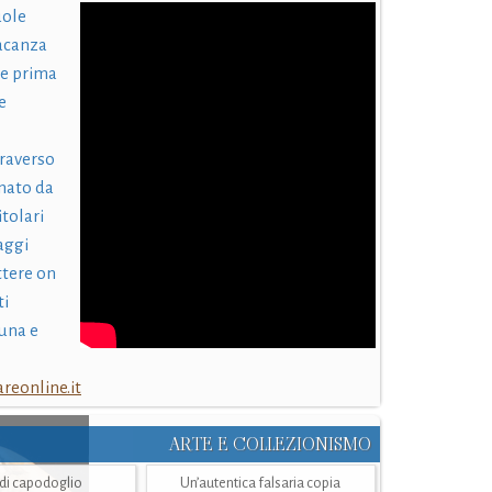
uole
acanza
 e prima
e
traverso
nato da
itolari
laggi
ttere on
ti
una e
eonline.it
ARTE E COLLEZIONISMO
i di capodoglio
Un’autentica falsaria copia