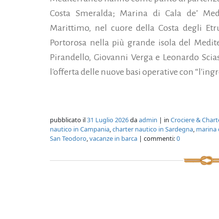
Costa Smeralda; Marina di Cala de’ Medi
Marittimo, nel cuore della Costa degli Et
Portorosa nella più grande isola del Medit
Pirandello, Giovanni Verga e Leonardo Scias
l'offerta delle nuove basi operative con “l'ingres
pubblicato il
31 Luglio 2026
da
admin
| in
Crociere & Chart
nautico in Campania
,
charter nautico in Sardegna
,
marina d
San Teodoro
,
vacanze in barca
| commenti:
0