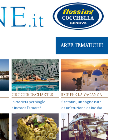
AREE TEMATICHE
CROCIERE&CHARTER
IDEE PER LA VACANZA
In crociera per single
Santorini, un sogno nato
s'incrocia l’amore?
da un’eruzione da incubo