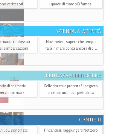
sono veri tesori
i quadri di mare più famosi
AZIENDE & ATTIVITÀ
ri nautici indossati
Navimeteo, sapere che tempo
belle imbarcazioni
farà in mare conta ancora di più
BELLEZZA & BENESSERE
torio di cosmetici
Pelle dorata e protetta? Il segreto
specchia in mare
si cela in un’antica pietra Inca
CANTIERI
i, qui sono nate
Fincantieri, raggiungere Net zero