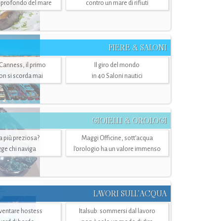
ù profondo del mare
contro un mare di rifiuti
FIERE & SALONI
 Canness, il primo
Il giro del mondo
n si scorda mai
in 40 Saloni nautici
GIOIELLI & OROLOGI
ra più preziosa?
Maggi Officine, sott’acqua
ge chi naviga
l'orologio ha un valore immenso
LAVORI SULL’ACQUA
ventare hostess
Italsub: sommersi dal lavoro