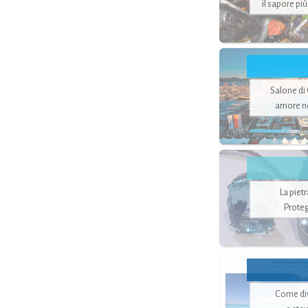
il sapore pi
Salone di
amore no
La piet
Proteg
Come di