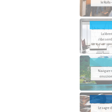
le Rolls
La libre
i libri se
Navigare ne
emozion
Le sagre 