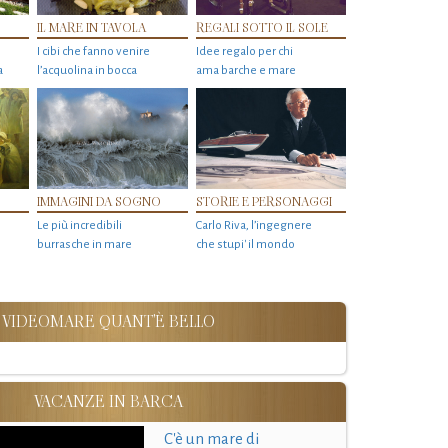
IL MARE IN TAVOLA
REGALI SOTTO IL SOLE
I cibi che fanno venire
Idee regalo per chi
a
l’acquolina in bocca
ama barche e mare
IMMAGINI DA SOGNO
STORIE E PERSONAGGI
Le più incredibili
Carlo Riva, l’ingegnere
burrasche in mare
che stupi' il mondo
VIDEOMARE QUANT'È BELLO
VACANZE IN BARCA
C'è un mare di