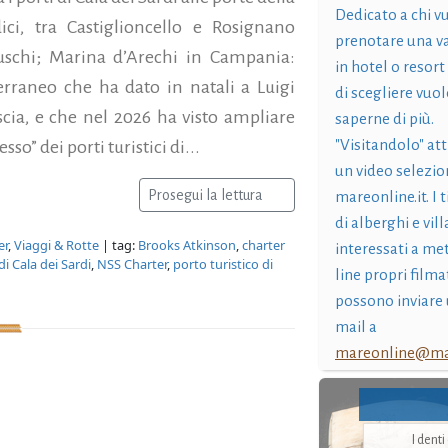
Dedicato a chi v
ci, tra Castiglioncello e Rosignano
prenotare una v
ruschi; Marina d’Arechi in Campania:
in hotel o resort
erraneo che ha dato in natali a Luigi
di scegliere vuol
cia, e che nel 2026 ha visto ampliare
saperne di più.
"Visitandolo" at
so” dei porti turistici di...
un video selezio
Prosegui la lettura
mareonline.it. I t
di alberghi e vil
er
,
Viaggi & Rotte
| tag:
Brooks Atkinson
,
charter
interessati a me
i Cala dei Sardi
,
NSS Charter
,
porto turistico di
line propri filma
possono inviare 
mail a
mareonline@mar
I dent