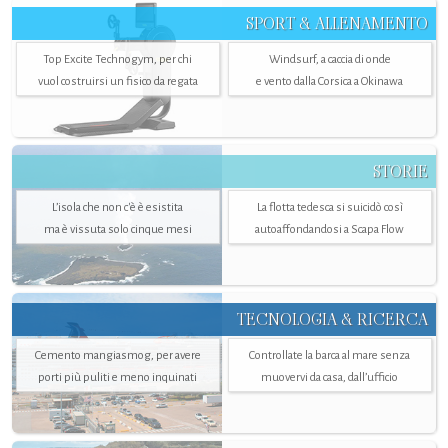
SPORT & ALLENAMENTO
Top Excite Technogym, per chi
Windsurf, a caccia di onde
vuol costruirsi un fisico da regata
e vento dalla Corsica a Okinawa
STORIE
L’isola che non c'è è esistita
La flotta tedesca si suicidò così
ma è vissuta solo cinque mesi
autoaffondandosi a Scapa Flow
TECNOLOGIA & RICERCA
Cemento mangiasmog, per avere
Controllate la barca al mare senza
porti più puliti e meno inquinati
muovervi da casa, dall’ufficio