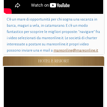
C'è un mare di opportunità per chi sogna una vacanza in
barca, magari a vela, in catamarano. E c'è un modo
fantastico per scoprire le migliori proposte: "navigare" fra
i video selezionati da mareonline.it. Le società di charter
interessate a postare su mareonline.it propri video
possono inviare una e mail a
mareonline@mareonline.it
HOTEL E RESORT