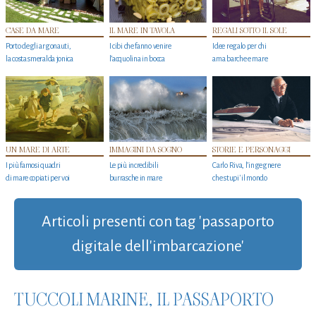
CASE DA MARE
IL MARE IN TAVOLA
REGALI SOTTO IL SOLE
Porto degli argonauti,
I cibi che fanno venire
Idee regalo per chi
la costa smeralda jonica
l’acquolina in bocca
ama barche e mare
UN MARE DI ARTE
IMMAGINI DA SOGNO
STORIE E PERSONAGGI
I più famosi quadri
Le più incredibili
Carlo Riva, l’ingegnere
di mare copiati per voi
burrasche in mare
che stupi' il mondo
Articoli presenti con tag 'passaporto
digitale dell'imbarcazione'
TUCCOLI MARINE, IL PASSAPORTO