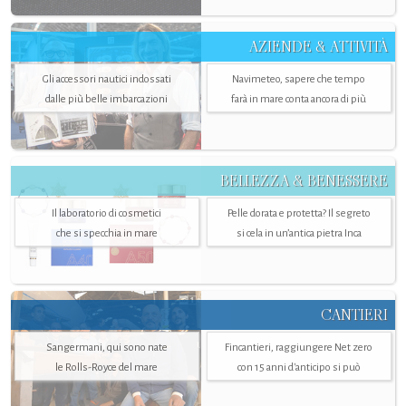
AZIENDE & ATTIVITÀ
Gli accessori nautici indossati
Navimeteo, sapere che tempo
dalle più belle imbarcazioni
farà in mare conta ancora di più
BELLEZZA & BENESSERE
Il laboratorio di cosmetici
Pelle dorata e protetta? Il segreto
che si specchia in mare
si cela in un’antica pietra Inca
CANTIERI
Sangermani, qui sono nate
Fincantieri, raggiungere Net zero
le Rolls-Royce del mare
con 15 anni d'anticipo si può