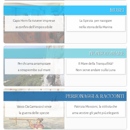
MUSEI
Capo Horn fa rivivere imprese
La Spezia. per navigare
ai confini dell’impossibile
nella storia della Marina
NONSOLOMARE
Per chi ama arrampicare
Il Mare della Tranquillità?
a strapiombo sul mare
Non serve andare sulla Luna
PERSONAGGI & RACCONTI
Vasco Da Gama così vince
Patrizia Mosconi, la stilista che
la guerra delle spezie
ama vestire gli yacht più eleganti