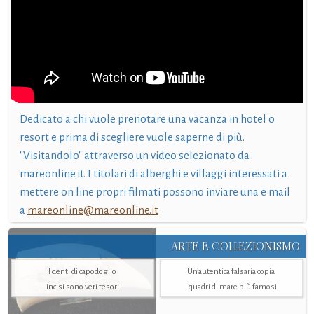
Dedicato a chi vuole prenotare una vacanza in hotel o
resort e prima di scegliere vuole saperne di più.
"Visitandolo" attraverso un video selezionato da
mareonline.it. I titolari di alberghi e villaggi interessati a
mettere on line propri filmati possono inviare una e mail
a
mareonline@mareonline.it
ARTE E COLLEZIONISMO
I denti di capodoglio
Un’autentica falsaria copia
incisi sono veri tesori
i quadri di mare più famosi