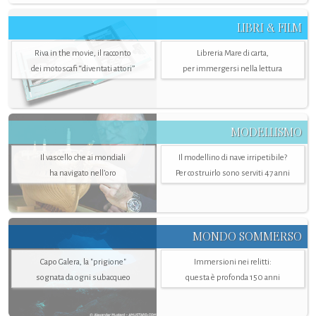
LIBRI & FILM
Riva in the movie, il racconto
Libreria Mare di carta,
dei motoscafi “diventati attori”
per immergersi nella lettura
MODELLISMO
Il vascello che ai mondiali
Il modellino di nave irripetibile?
ha navigato nell’oro
Per costruirlo sono serviti 47 anni
MONDO SOMMERSO
Capo Galera, la "prigione"
Immersioni nei relitti:
sognata da ogni subacqueo
questa è profonda 150 anni