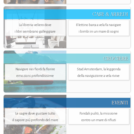
CASE & ARREDI
La libreria-veliero dove
Il lettino barca a vela fa navigare
i libri sembrano galleggiare
i bimbi in un mare di sogni
CROCIERE
Navigare nei fiordi fa fiorire
Stad Amsterdam, la leggenda
emozioni profondissime
della navigazione a vela rivive
EVENTI
Le sagre dove gustare tutto
Fondali puliti, la missione
il sapore più profondo del mare
contro un mare di rifiuti