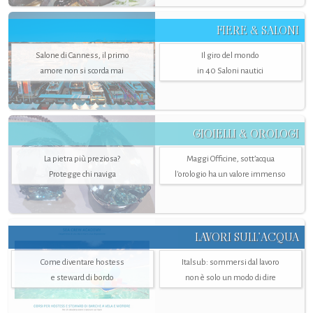
FIERE & SALONI
Salone di Canness, il primo
Il giro del mondo
amore non si scorda mai
in 40 Saloni nautici
GIOIELLI & OROLOGI
La pietra più preziosa?
Maggi Officine, sott’acqua
Protegge chi naviga
l'orologio ha un valore immenso
LAVORI SULL’ACQUA
Come diventare hostess
Italsub: sommersi dal lavoro
e steward di bordo
non è solo un modo di dire