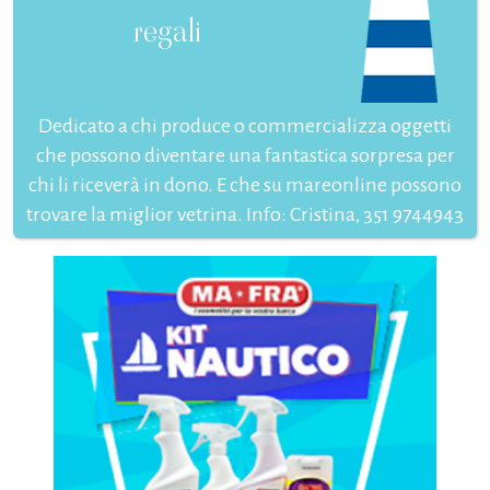
regali
Dedicato a chi produce o commercializza oggetti
che possono diventare una fantastica sorpresa per
chi li riceverà in dono. E che su mareonline possono
trovare la miglior vetrina. Info: Cristina, 351 9744943