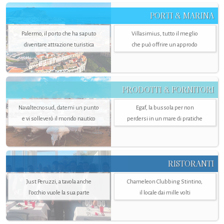
PORTI & MARINA
Palermo, il porto che ha saputo
Villasimius, tutto il meglio
diventare attrazione turistica
che può offrire un approdo
PRODOTTI & FORNITORI
Navaltecnosud, datemi un punto
Egaf, la bussola per non
e vi solleverò il mondo nautico
perdersi in un mare di pratiche
RISTORANTI
Just Peruzzi, a tavola anche
Chameleon Clubbing Stintino,
l’occhio vuole la sua parte
il locale dai mille volti