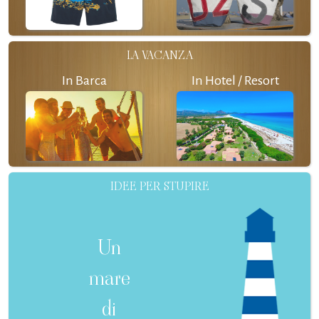
LA VACANZA
In Barca
In Hotel / Resort
IDEE PER STUPIRE
Un
mare
di