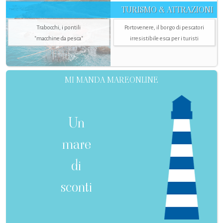
TURISMO & ATTRAZIONI
Trabocchi, i pontili
Portovenere, il borgo di pescatori
"macchine da pesca"
irresistibile esca per i turisti
MI MANDA MAREONLINE
Un
mare
di
sconti