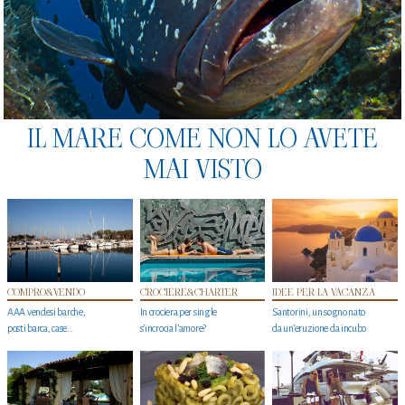
IL MARE COME NON LO AVETE
MAI VISTO
COMPRO&VENDO
CROCIERE&CHARTER
IDEE PER LA VACANZA
AAA vendesi barche,
In crociera per single
Santorini, un sogno nato
posti barca, case…
s'incrocia l’amore?
da un’eruzione da incubo