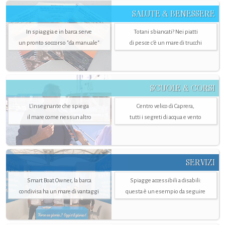
SALUTE & BENESSERE
In spiaggia e in barca serve
Totani sbiancati? Nei piatti
un pronto soccorso "da manuale"
di pesce c'è un mare di trucchi
SCUOLE & CORSI
L'insegnante che spiega
Centro velico di Caprera,
il mare come nessun altro
tutti i segreti di acqua e vento
SERVIZI
Smart Boat Owner, la barca
Spiagge accessibili a disabili:
condivisa ha un mare di vantaggi
questa è un esempio da seguire