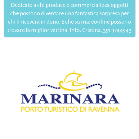
Dedicato a chi produce o commercializza oggetti
che possono diventare una fantastica sorpresa per
chi li riceverà in dono. E che su mareonline possono
trovare la miglior vetrina. Info: Cristina, 351 9744943