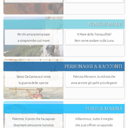
NONSOLOMARE
Per chi ama arrampicare
Il Mare della Tranquillità?
a strapiombo sul mare
Non serve andare sulla Luna
PERSONAGGI & RACCONTI
Vasco Da Gama così vince
Patrizia Mosconi, la stilista che
la guerra delle spezie
ama vestire gli yacht più eleganti
PORTI & MARINA
Palermo, il porto che ha saputo
Villasimius, tutto il meglio
diventare attrazione turistica
che può offrire un approdo