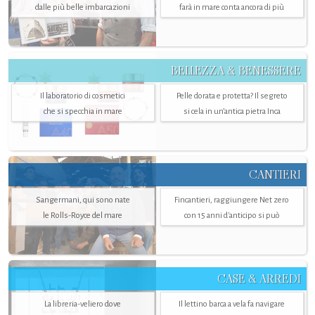
dalle più belle imbarcazioni
farà in mare conta ancora di più
BELLEZZA & BENESSERE
Il laboratorio di cosmetici
Pelle dorata e protetta? Il segreto
che si specchia in mare
si cela in un’antica pietra Inca
CANTIERI
Sangermani, qui sono nate
Fincantieri, raggiungere Net zero
le Rolls-Royce del mare
con 15 anni d'anticipo si può
CASE & ARREDI
La libreria-veliero dove
Il lettino barca a vela fa navigare