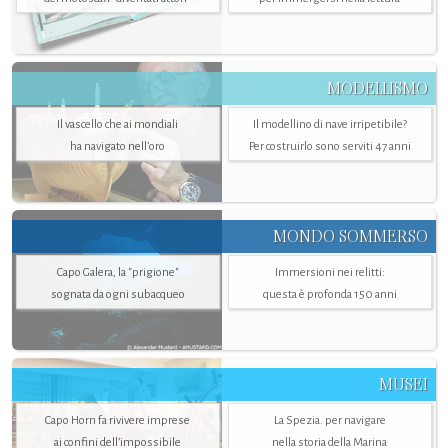
MODELLISMO
Il vascello che ai mondiali
Il modellino di nave irripetibile?
ha navigato nell’oro
Per costruirlo sono serviti 47 anni
MONDO SOMMERSO
Capo Galera, la "prigione"
Immersioni nei relitti:
sognata da ogni subacqueo
questa è profonda 150 anni
MUSEI
Capo Horn fa rivivere imprese
La Spezia. per navigare
ai confini dell’impossibile
nella storia della Marina