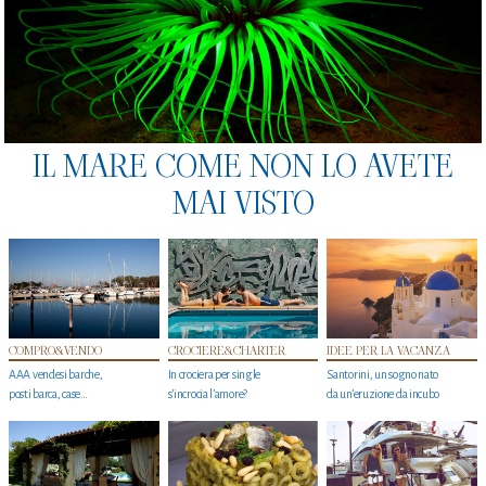
IL MARE COME NON LO AVETE
MAI VISTO
COMPRO&VENDO
CROCIERE&CHARTER
IDEE PER LA VACANZA
AAA vendesi barche,
In crociera per single
Santorini, un sogno nato
posti barca, case…
s'incrocia l’amore?
da un’eruzione da incubo