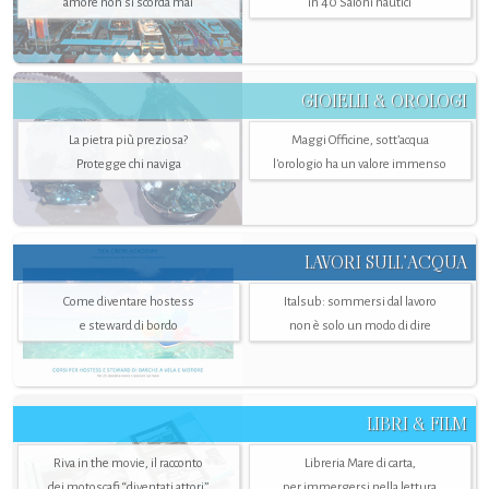
amore non si scorda mai
in 40 Saloni nautici
GIOIELLI & OROLOGI
La pietra più preziosa?
Maggi Officine, sott’acqua
Protegge chi naviga
l'orologio ha un valore immenso
LAVORI SULL’ACQUA
Come diventare hostess
Italsub: sommersi dal lavoro
e steward di bordo
non è solo un modo di dire
LIBRI & FILM
Riva in the movie, il racconto
Libreria Mare di carta,
dei motoscafi “diventati attori”
per immergersi nella lettura