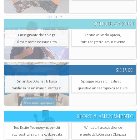
SCUOLE & CORSI
L'insegnante che spiega
Centro velico di Caprera,
il mare come nessun altro
tutti i segreti di acqua e vento
SERVIZI
Smart Boat Owner, la barca
Spiagge accessibili a disabili:
condivisa ha un mare di vantaggi
questa è un esempio da seguire
SPORT & ALLENAMENTO
Top Excite Technogym, per chi
Windsurf, a caccia di onde
vuol costruirsi un fisico da regata
e vento dalla Corsica a Okinawa