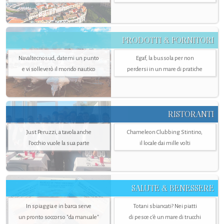
PRODOTTI & FORNITORI
Navaltecnosud, datemi un punto
Egaf, la bussola per non
e vi solleverò il mondo nautico
perdersi in un mare di pratiche
RISTORANTI
Just Peruzzi, a tavola anche
Chameleon Clubbing Stintino,
l’occhio vuole la sua parte
il locale dai mille volti
SALUTE & BENESSERE
In spiaggia e in barca serve
Totani sbiancati? Nei piatti
un pronto soccorso "da manuale"
di pesce c'è un mare di trucchi