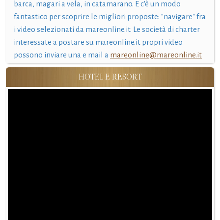
barca, magari a vela, in catamarano. E c'è un modo
fantastico per scoprire le migliori proposte: "navigare" fra
i video selezionati da mareonline.it. Le società di charter
interessate a postare su mareonline.it propri video
possono inviare una e mail a
mareonline@mareonline.it
HOTEL E RESORT