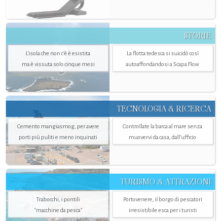
STORIE
L’isola che non c'è è esistita
La flotta tedesca si suicidò così
ma è vissuta solo cinque mesi
autoaffondandosi a Scapa Flow
TECNOLOGIA & RICERCA
Cemento mangiasmog, per avere
Controllate la barca al mare senza
porti più puliti e meno inquinati
muovervi da casa, dall’ufficio
TURISMO & ATTRAZIONI
Trabocchi, i pontili
Portovenere, il borgo di pescatori
"macchine da pesca"
irresistibile esca per i turisti