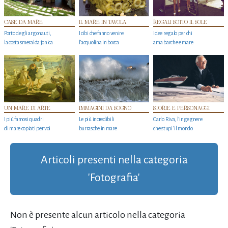
CASE DA MARE
IL MARE IN TAVOLA
REGALI SOTTO IL SOLE
Porto degli argonauti,
I cibi che fanno venire
Idee regalo per chi
la costa smeralda jonica
l’acquolina in bocca
ama barche e mare
UN MARE DI ARTE
IMMAGINI DA SOGNO
STORIE E PERSONAGGI
I più famosi quadri
Le più incredibili
Carlo Riva, l’ingegnere
di mare copiati per voi
burrasche in mare
che stupi' il mondo
Articoli presenti nella categoria
'Fotografia'
Non è presente alcun articolo nella categoria