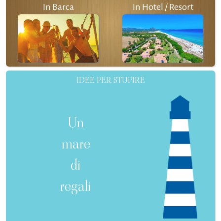
In Barca
In Hotel / Resort
IDEE PER STUPIRE
Un
mare
di
regali