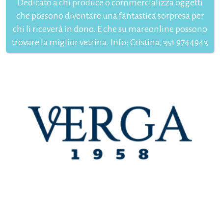
Dedicato a chi produce o commercializza oggetti
che possono diventare una fantastica sorpresa per
chi li riceverà in dono. E che su mareonline possono
trovare la miglior vetrina. Info: Cristina, 351 9744943