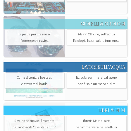
GIOIELLI & OROLOGI
La pietra più preziosa?
Maggi Officine, sott’acqua
Protegge chi naviga
l'orologio ha un valore immenso
LAVORI SULL’ACQUA
Come diventare hostess
Italsub: sommersi dal lavoro
e steward di bordo
non è solo un modo di dire
LIBRI & FILM
Riva in the movie, il racconto
Libreria Mare di carta,
dei motoscafi “diventati attori”
per immergersi nella lettura