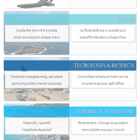
STORIE
L’isola che non c'è è esistita
La flotta tedesca si suicidò così
ma è vissuta solo cinque mesi
autoaffondandosi a Scapa Flow
TECNOLOGIA & RICERCA
Cemento mangiasmog, per avere
Controllate la barca al mare senza
porti più puliti e meno inquinati
muovervi da casa, dall’ufficio
TURISMO & ATTRAZIONI
Trabocchi, i pontili
Portovenere, il borgo di pescatori
"macchine da pesca"
irresistibile esca per i turisti