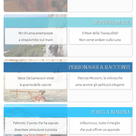
NONSOLOMARE
Per chi ama arrampicare
Il Mare della Tranquillità?
a strapiombo sul mare
Non serve andare sulla Luna
PERSONAGGI & RACCONTI
Vasco Da Gama così vince
Patrizia Mosconi, la stilista che
la guerra delle spezie
ama vestire gli yacht più eleganti
PORTI & MARINA
Palermo, il porto che ha saputo
Villasimius, tutto il meglio
diventare attrazione turistica
che può offrire un approdo