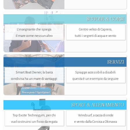
SCUOLE & CORSI
L'insegnante che spiega
Centro velico di Caprera,
il mare come nessun altro
tutti i segreti di acqua e vento
SERVIZI
Smart Boat Owner, la barca
Spiagge accessibili a disabili:
condivisa ha un mare di vantaggi
questa è un esempio da seguire
SPORT & ALLENAMENTO
Top Excite Technogym, per chi
Windsurf, a caccia di onde
vuol costruirsi un fisico da regata
e vento dalla Corsica a Okinawa