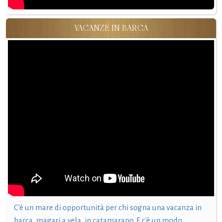
VACANZE IN BARCA
C'è un mare di opportunità per chi sogna una vacanza in
barca, magari a vela, in catamarano. E c'è un modo