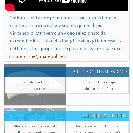
Dedicato a chi vuole prenotare una vacanza in hotel o
resort e prima di scegliere vuole saperne di più.
"Visitandolo" attraverso un video selezionato da
mareonline.it. I titolari di alberghi e villaggi interessati a
mettere on line propri filmati possono inviare una e mail
a
mareonline@mareonline.it
ARTE E COLLEZIONISMO
I denti di capodoglio
Un’autentica falsaria copia
incisi sono veri tesori
i quadri di mare più famosi
AZIENDE & ATTIVITÀ
Gli accessori nautici indossati
Navimeteo, sapere che tempo
dalle più belle imbarcazioni
farà in mare conta ancora di più