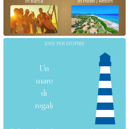
In Barca
In Hotel / Resort
IDEE PER STUPIRE
Un
mare
di
regali