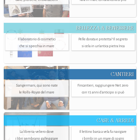
BELLEZZA & BENESSERE
Il laboratorio di cosmetici
Pelle dorata e protetta? Il segreto
che si specchia in mare
si cela in un’antica pietra Inca
CANTIERI
Sangermani, qui sono nate
Fincantieri, raggiungere Net zero
le Rolls-Royce del mare
con 15 anni d'anticipo si può
CASE & ARREDI
La libreria-veliero dove
Il lettino barca a vela fa navigare
i libri sembrano galleggiare
i bimbi in un mare di sogni