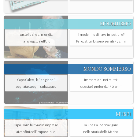
MODELLISMO
Il vascello che ai mondiali
Il modellino di nave irripetibile?
ha navigato nell’oro
Per costruirlo sono serviti 47 anni
MONDO SOMMERSO
Capo Galera, la "prigione"
Immersioni nei relitti:
sognata da ogni subacqueo
questa è profonda 150 anni
MUSEI
Capo Horn fa rivivere imprese
La Spezia. per navigare
ai confini dell’impossibile
nella storia della Marina