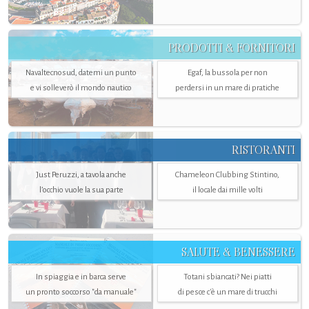
PRODOTTI & FORNITORI
Navaltecnosud, datemi un punto
Egaf, la bussola per non
e vi solleverò il mondo nautico
perdersi in un mare di pratiche
RISTORANTI
Just Peruzzi, a tavola anche
Chameleon Clubbing Stintino,
l’occhio vuole la sua parte
il locale dai mille volti
SALUTE & BENESSERE
In spiaggia e in barca serve
Totani sbiancati? Nei piatti
un pronto soccorso "da manuale"
di pesce c'è un mare di trucchi