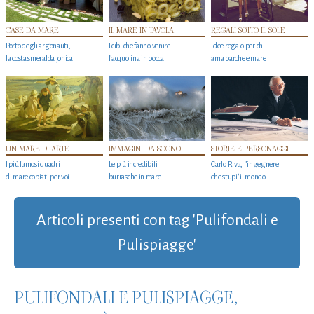
CASE DA MARE
IL MARE IN TAVOLA
REGALI SOTTO IL SOLE
Porto degli argonauti,
I cibi che fanno venire
Idee regalo per chi
la costa smeralda jonica
l’acquolina in bocca
ama barche e mare
UN MARE DI ARTE
IMMAGINI DA SOGNO
STORIE E PERSONAGGI
I più famosi quadri
Le più incredibili
Carlo Riva, l’ingegnere
di mare copiati per voi
burrasche in mare
che stupi' il mondo
Articoli presenti con tag 'Pulifondali e
Pulispiagge'
PULIFONDALI E PULISPIAGGE,