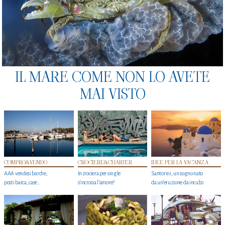
IL MARE COME NON LO AVETE
MAI VISTO
COMPRO&VENDO
CROCIERE&CHARTER
IDEE PER LA VACANZA
AAA vendesi barche,
In crociera per single
Santorini, un sogno nato
posti barca, case…
s'incrocia l’amore?
da un’eruzione da incubo