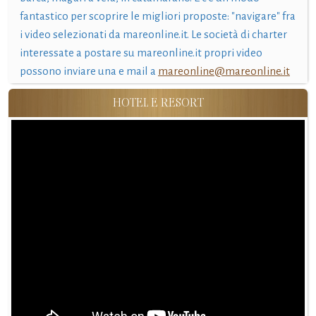
fantastico per scoprire le migliori proposte: "navigare" fra
i video selezionati da mareonline.it. Le società di charter
interessate a postare su mareonline.it propri video
possono inviare una e mail a
mareonline@mareonline.it
HOTEL E RESORT