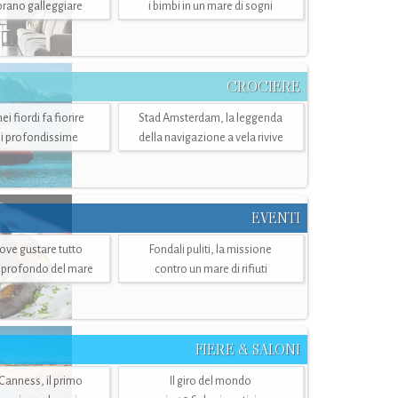
mbrano galleggiare
i bimbi in un mare di sogni
CROCIERE
i fiordi fa fiorire
Stad Amsterdam, la leggenda
i profondissime
della navigazione a vela rivive
EVENTI
dove gustare tutto
Fondali puliti, la missione
ù profondo del mare
contro un mare di rifiuti
FIERE & SALONI
 Canness, il primo
Il giro del mondo