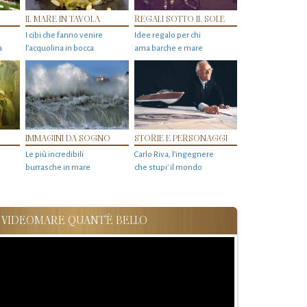
IL MARE IN TAVOLA
REGALI SOTTO IL SOLE
I cibi che fanno venire
Idee regalo per chi
a
l’acquolina in bocca
ama barche e mare
IMMAGINI DA SOGNO
STORIE E PERSONAGGI
Le più incredibili
Carlo Riva, l’ingegnere
burrasche in mare
che stupi' il mondo
VIDEOMARE QUANT'È BELLO