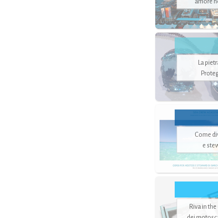
amore no
La piet
Proteg
Come di
e ste
Riva in the
dei motoscaf