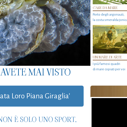
CASE DA MARE
Porto degli argonauti,
la costa smeralda jonic
UN MARE DI ARTE
I più famosi quadri
AVETE MAI VISTO
di mare copiati per voi
gata Loro Piana Giraglia'
 NON È SOLO UNO SPORT,