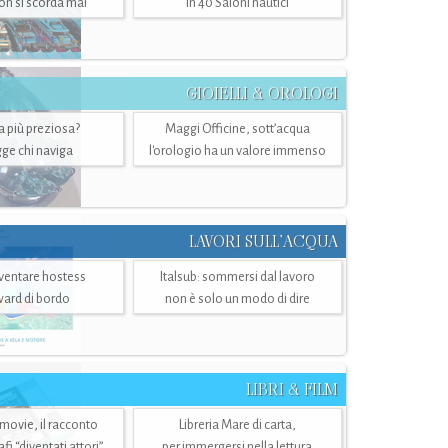
n si scorda mai
in 40 Saloni nautici
GIOIELLI & OROLOGI
ra più preziosa?
Maggi Officine, sott’acqua
ge chi naviga
l'orologio ha un valore immenso
LAVORI SULL’ACQUA
ventare hostess
Italsub: sommersi dal lavoro
ward di bordo
non è solo un modo di dire
LIBRI & FILM
 movie, il racconto
Libreria Mare di carta,
i “diventati attori”
per immergersi nella lettura