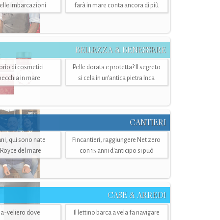
belle imbarcazioni
farà in mare conta ancora di più
BELLEZZA & BENESSERE
torio di cosmetici
Pelle dorata e protetta? Il segreto
specchia in mare
si cela in un’antica pietra Inca
CANTIERI
i, qui sono nate
Fincantieri, raggiungere Net zero
-Royce del mare
con 15 anni d'anticipo si può
CASE & ARREDI
ria-veliero dove
Il lettino barca a vela fa navigare