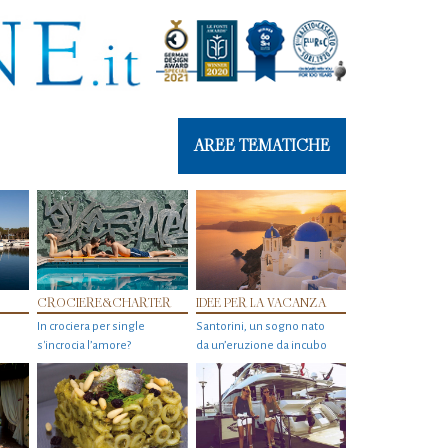
AREE TEMATICHE
CROCIERE&CHARTER
IDEE PER LA VACANZA
In crociera per single
Santorini, un sogno nato
s'incrocia l’amore?
da un’eruzione da incubo