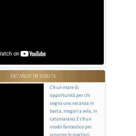
VACANZE IN BARCA
C'è un mare di
opportunità per chi
sogna una vacanza in
barca, magari a vela, in
catamarano. E c'è un
modo fantastico per
scoprire le migliori