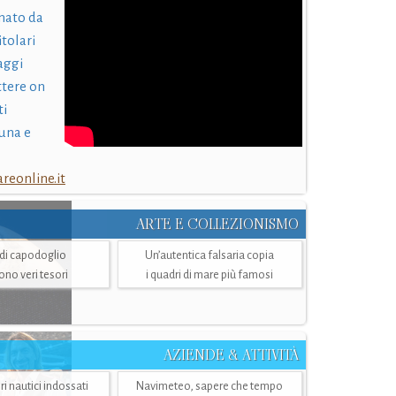
nato da
itolari
laggi
ttere on
ti
una e
eonline.it
ARTE E COLLEZIONISMO
i di capodoglio
Un’autentica falsaria copia
sono veri tesori
i quadri di mare più famosi
AZIENDE & ATTIVITÀ
ri nautici indossati
Navimeteo, sapere che tempo