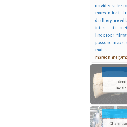
un video selezio
mareonline.it. I t
di alberghi e vil
interessati a me
line propri filma
possono inviare 
mail a
mareonline@mar
I dent
incisi 
Gli accesso