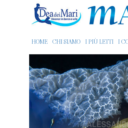
HOME
CHI SIAMO
I PIÙ LETTI
I C