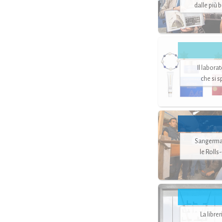
dalle più 
Il labora
che si 
Sangerman
le Rolls
La libre