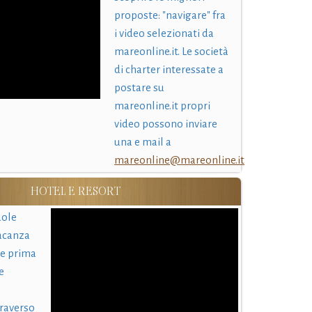
proposte: "navigare" fra
i video selezionati da
mareonline.it. Le società
di charter interessate a
postare su
mareonline.it propri
video possono inviare
una e mail a
mareonline@mareonline.it
HOTEL E RESORT
uole
acanza
 e prima
e
traverso