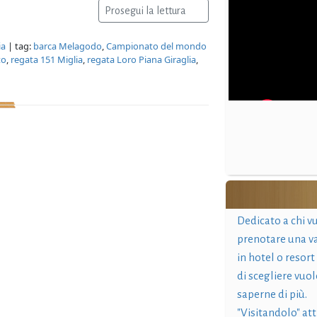
Prosegui la lettura
ia
| tag:
barca Melagodo
,
Campionato del mondo
to
,
regata 151 Miglia
,
regata Loro Piana Giraglia
,
Dedicato a chi v
prenotare una v
in hotel o resort
di scegliere vuol
saperne di più.
"Visitandolo" at