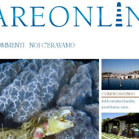
OMMENTI
NOI C'ERAVAMO
COMPRO&VENDO
AAA vendesi barche,
posti barca, case…