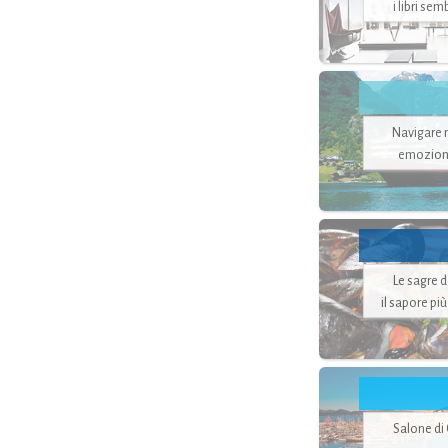
i libri se
Navigare ne
emozion
Le sagre 
il sapore pi
Salone di