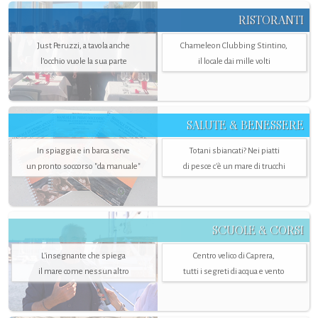
RISTORANTI
Just Peruzzi, a tavola anche
Chameleon Clubbing Stintino,
l’occhio vuole la sua parte
il locale dai mille volti
SALUTE & BENESSERE
In spiaggia e in barca serve
Totani sbiancati? Nei piatti
un pronto soccorso "da manuale"
di pesce c'è un mare di trucchi
SCUOLE & CORSI
L'insegnante che spiega
Centro velico di Caprera,
il mare come nessun altro
tutti i segreti di acqua e vento