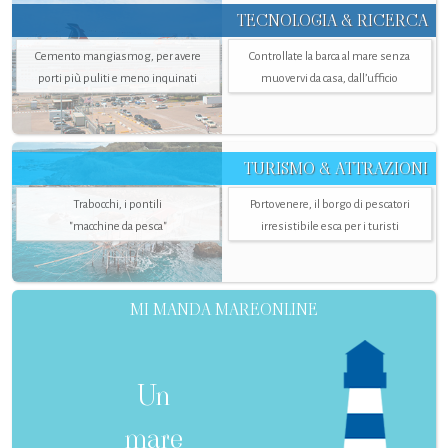
TECNOLOGIA & RICERCA
Cemento mangiasmog, per avere
Controllate la barca al mare senza
porti più puliti e meno inquinati
muovervi da casa, dall’ufficio
TURISMO & ATTRAZIONI
Trabocchi, i pontili
Portovenere, il borgo di pescatori
"macchine da pesca"
irresistibile esca per i turisti
MI MANDA MAREONLINE
Un
mare