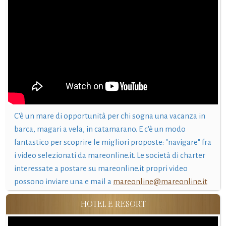
C'è un mare di opportunità per chi sogna una vacanza in
barca, magari a vela, in catamarano. E c'è un modo
fantastico per scoprire le migliori proposte: "navigare" fra
i video selezionati da mareonline.it. Le società di charter
interessate a postare su mareonline.it propri video
possono inviare una e mail a
mareonline@mareonline.it
HOTEL E RESORT