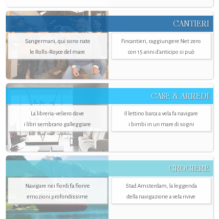
CANTIERI
Sangermani, qui sono nate
Fincantieri, raggiungere Net zero
le Rolls-Royce del mare
con 15 anni d'anticipo si può
CASE & ARREDI
La libreria-veliero dove
Il lettino barca a vela fa navigare
i libri sembrano galleggiare
i bimbi in un mare di sogni
CROCIERE
Navigare nei fiordi fa fiorire
Stad Amsterdam, la leggenda
emozioni profondissime
della navigazione a vela rivive