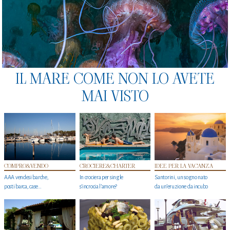
IL MARE COME NON LO AVETE
MAI VISTO
COMPRO&VENDO
CROCIERE&CHARTER
IDEE PER LA VACANZA
AAA vendesi barche,
In crociera per single
Santorini, un sogno nato
posti barca, case…
s'incrocia l’amore?
da un’eruzione da incubo