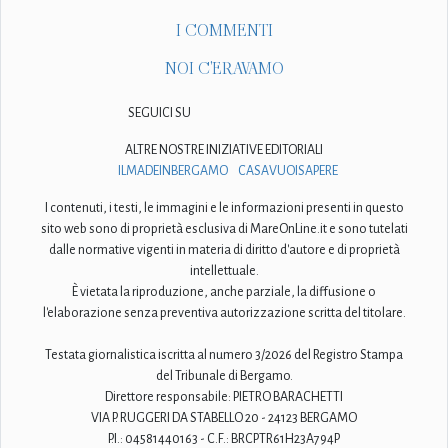
I COMMENTI
NOI C'ERAVAMO
SEGUICI SU
ALTRE NOSTRE INIZIATIVE EDITORIALI
ILMADEINBERGAMO
CASAVUOISAPERE
I contenuti, i testi, le immagini e le informazioni presenti in questo
sito web sono di proprietà esclusiva di MareOnLine.it e sono tutelati
dalle normative vigenti in materia di diritto d'autore e di proprietà
intellettuale.
È vietata la riproduzione, anche parziale, la diffusione o
l'elaborazione senza preventiva autorizzazione scritta del titolare.
Testata giornalistica iscritta al numero 3/2026 del Registro Stampa
del Tribunale di Bergamo.
Direttore responsabile: PIETRO BARACHETTI
VIA P. RUGGERI DA STABELLO 20 - 24123 BERGAMO
P.I.: 04581440163 - C.F.: BRCPTR61H23A794P