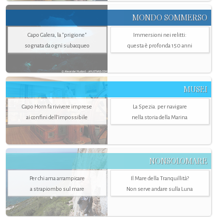
MONDO SOMMERSO
Capo Galera, la "prigione"
Immersioni nei relitti:
sognata da ogni subacqueo
questa è profonda 150 anni
MUSEI
Capo Horn fa rivivere imprese
La Spezia. per navigare
ai confini dell’impossibile
nella storia della Marina
NONSOLOMARE
Per chi ama arrampicare
Il Mare della Tranquillità?
a strapiombo sul mare
Non serve andare sulla Luna