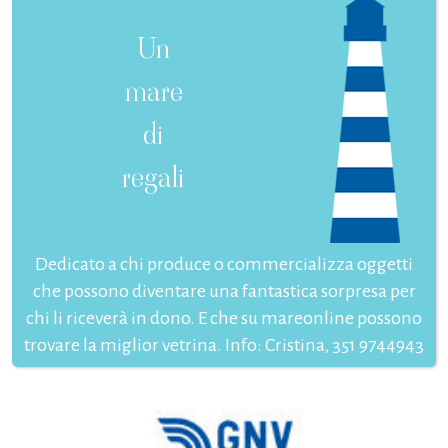
Un
mare
di
regali
Dedicato a chi produce o commercializza oggetti
che possono diventare una fantastica sorpresa per
chi li riceverà in dono. E che su mareonline possono
trovare la miglior vetrina. Info: Cristina, 351 9744943