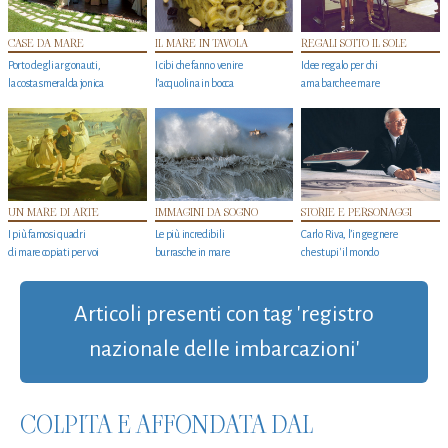
CASE DA MARE
IL MARE IN TAVOLA
REGALI SOTTO IL SOLE
Porto degli argonauti,
I cibi che fanno venire
Idee regalo per chi
la costa smeralda jonica
l’acquolina in bocca
ama barche e mare
UN MARE DI ARTE
IMMAGINI DA SOGNO
STORIE E PERSONAGGI
I più famosi quadri
Le più incredibili
Carlo Riva, l’ingegnere
di mare copiati per voi
burrasche in mare
che stupi' il mondo
Articoli presenti con tag 'registro
nazionale delle imbarcazioni'
COLPITA E AFFONDATA DAL