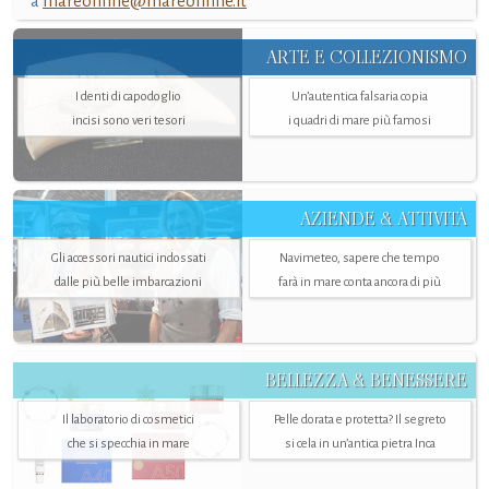
a
mareonline@mareonline.it
ARTE E COLLEZIONISMO
I denti di capodoglio
Un’autentica falsaria copia
incisi sono veri tesori
i quadri di mare più famosi
AZIENDE & ATTIVITÀ
Gli accessori nautici indossati
Navimeteo, sapere che tempo
dalle più belle imbarcazioni
farà in mare conta ancora di più
BELLEZZA & BENESSERE
Il laboratorio di cosmetici
Pelle dorata e protetta? Il segreto
che si specchia in mare
si cela in un’antica pietra Inca