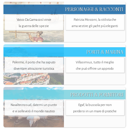
PERSONAGGI & RACCONTI
Vasco Da Gama così vince
Patrizia Mosconi, la stilista che
la guerra delle spezie
ama vestire gli yacht più eleganti
PORTI & MARINA
Palermo, il porto che ha saputo
Villasimius, tutto il meglio
diventare attrazione turistica
che può offrire un approdo
PRODOTTI & FORNITORI
Navaltecnosud, datemi un punto
Egaf, la bussola per non
e vi solleverò il mondo nautico
perdersi in un mare di pratiche