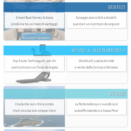
SERVIZI
Smart Boat Owner, la barca
Spiagge accessibili a disabili:
condivisa ha un mare di vantaggi
questa è un esempio da seguire
SPORT & ALLENAMENTO
Top Excite Technogym, per chi
Windsurf, a caccia di onde
vuol costruirsi un fisico da regata
e vento dalla Corsica a Okinawa
STORIE
L’isola che non c'è è esistita
La flotta tedesca si suicidò così
ma è vissuta solo cinque mesi
autoaffondandosi a Scapa Flow