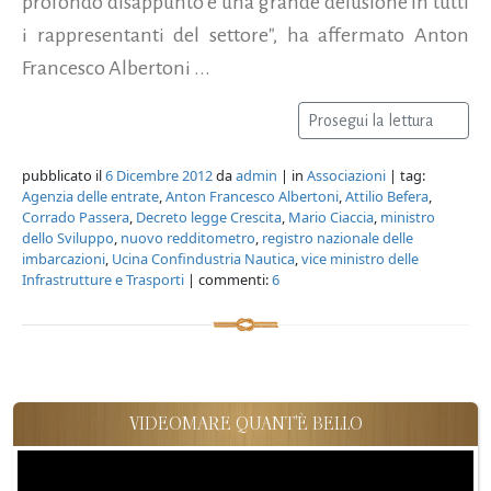
profondo disappunto e una grande delusione in tutti
i rappresentanti del settore", ha affermato Anton
Francesco Albertoni ...
Prosegui la lettura
pubblicato il
6 Dicembre 2012
da
admin
| in
Associazioni
| tag:
Agenzia delle entrate
,
Anton Francesco Albertoni
,
Attilio Befera
,
Corrado Passera
,
Decreto legge Crescita
,
Mario Ciaccia
,
ministro
dello Sviluppo
,
nuovo redditometro
,
registro nazionale delle
imbarcazioni
,
Ucina Confindustria Nautica
,
vice ministro delle
Infrastrutture e Trasporti
| commenti:
6
VIDEOMARE QUANT'È BELLO