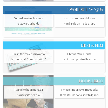
LAVORI SULL’ACQUA
Come diventare hostess
Italsub: sommersi dal lavoro
e steward di bordo
non è solo un modo di dire
LIBRI & FILM
Riva in the movie, il racconto
Libreria Mare di carta,
dei motoscafi “diventati attori”
per immergersi nella lettura
MODELLISMO
Il vascello che ai mondiali
Il modellino di nave irripetibile?
ha navigato nell’oro
Per costruirlo sono serviti 47 anni