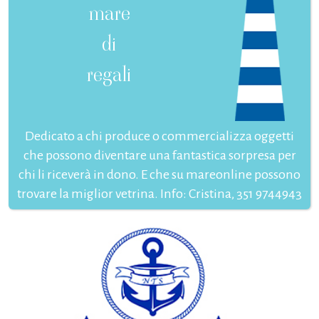
mare
di
regali
Dedicato a chi produce o commercializza oggetti
che possono diventare una fantastica sorpresa per
chi li riceverà in dono. E che su mareonline possono
trovare la miglior vetrina. Info: Cristina, 351 9744943