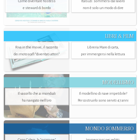
Come diventare hostess
Italsub: sommersi dal lavoro
e steward di bordo
non è solo un modo di dire
LIBRI & FILM
Riva in the movie, il racconto
Libreria Mare di carta,
dei motoscafi “diventati attori”
per immergersi nella lettura
MODELLISMO
Il vascello che ai mondiali
Il modellino di nave irripetibile?
ha navigato nell’oro
Per costruirlo sono serviti 47 anni
MONDO SOMMERSO
Capo Galera, la "prigione"
Immersioni nei relitti: