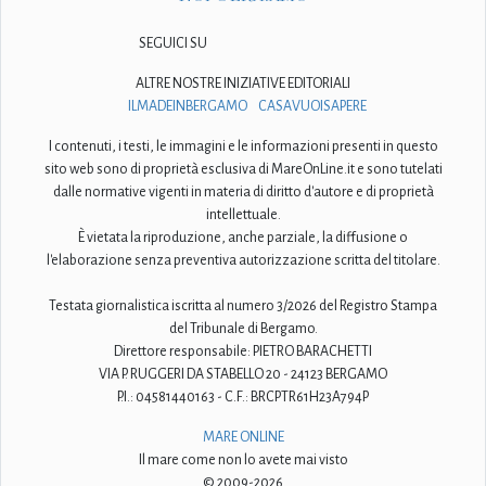
SEGUICI SU
ALTRE NOSTRE INIZIATIVE EDITORIALI
ILMADEINBERGAMO
CASAVUOISAPERE
I contenuti, i testi, le immagini e le informazioni presenti in questo
sito web sono di proprietà esclusiva di MareOnLine.it e sono tutelati
dalle normative vigenti in materia di diritto d'autore e di proprietà
intellettuale.
È vietata la riproduzione, anche parziale, la diffusione o
l'elaborazione senza preventiva autorizzazione scritta del titolare.
Testata giornalistica iscritta al numero 3/2026 del Registro Stampa
del Tribunale di Bergamo.
Direttore responsabile: PIETRO BARACHETTI
VIA P. RUGGERI DA STABELLO 20 - 24123 BERGAMO
P.I.: 04581440163 - C.F.: BRCPTR61H23A794P
MARE ONLINE
Il mare come non lo avete mai visto
© 2009-2026