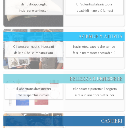
I denti di capodoglio
Un’autentica falsaria copia
incisi sono veri tesori
i quadri di mare più famosi
AZIENDE & ATTIVITÀ
Gli accessori nautici indossati
Navimeteo, sapere che tempo
dalle più belle imbarcazioni
farà in mare conta ancora di più
BELLEZZA & BENESSERE
Il laboratorio di cosmetici
Pelle dorata e protetta? Il segreto
che si specchia in mare
si cela in un’antica pietra Inca
CANTIERI