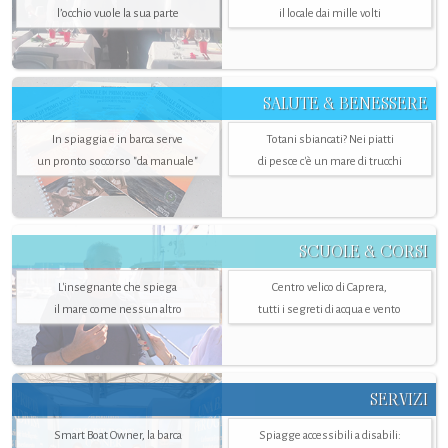
l’occhio vuole la sua parte
il locale dai mille volti
SALUTE & BENESSERE
In spiaggia e in barca serve
Totani sbiancati? Nei piatti
un pronto soccorso "da manuale"
di pesce c'è un mare di trucchi
SCUOLE & CORSI
L'insegnante che spiega
Centro velico di Caprera,
il mare come nessun altro
tutti i segreti di acqua e vento
SERVIZI
Smart Boat Owner, la barca
Spiagge accessibili a disabili: