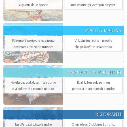
la guerra delle spezie
ama vestire gli yacht più eleganti
PORTI & MARINA
Palermo, il porto che ha saputo
Villasimius, tutto il meglio
diventare attrazione turistica
che può offrire un approdo
PRODOTTI & FORNITORI
Navaltecnosud, datemi un punto
Egaf, la bussola per non
e vi solleverò il mondo nautico
perdersi in un mare di pratiche
RISTORANTI
Just Peruzzi, a tavola anche
Chameleon Clubbing Stintino,