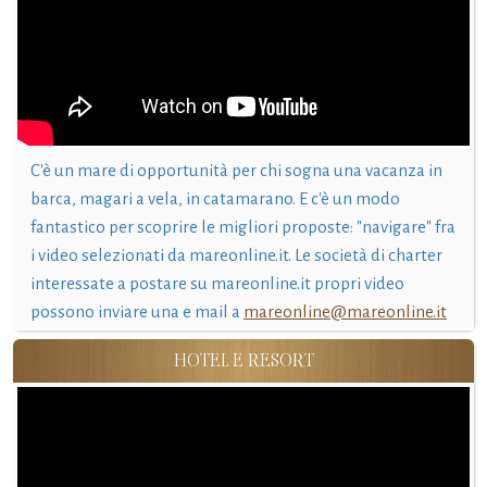
C'è un mare di opportunità per chi sogna una vacanza in
barca, magari a vela, in catamarano. E c'è un modo
fantastico per scoprire le migliori proposte: "navigare" fra
i video selezionati da mareonline.it. Le società di charter
interessate a postare su mareonline.it propri video
possono inviare una e mail a
mareonline@mareonline.it
HOTEL E RESORT