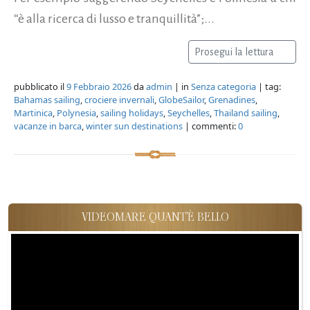
“è alla ricerca di lusso e tranquillità”;...
Prosegui la lettura
pubblicato il
9 Febbraio 2026
da
admin
| in
Senza categoria
| tag:
Bahamas sailing
,
crociere invernali
,
GlobeSailor
,
Grenadines
,
Martinica
,
Polynesia
,
sailing holidays
,
Seychelles
,
Thailand sailing
,
vacanze in barca
,
winter sun destinations
| commenti:
0
VIDEOMARE QUANT'È BELLO