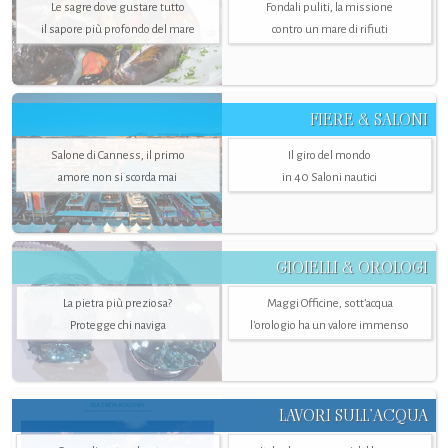
Le sagre dove gustare tutto
Fondali puliti, la missione
il sapore più profondo del mare
contro un mare di rifiuti
FIERE & SALONI
Salone di Canness, il primo
Il giro del mondo
amore non si scorda mai
in 40 Saloni nautici
GIOIELLI & OROLOGI
La pietra più preziosa?
Maggi Officine, sott’acqua
Protegge chi naviga
l'orologio ha un valore immenso
LAVORI SULL’ACQUA