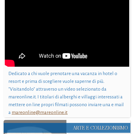
Dedicato a chi vuole prenotare una vacanza in hotel o
resort e prima di scegliere vuole saperne di più.
"Visitandolo" attraverso un video selezionato da
mareonline.it. I titolari di alberghi e villaggi interessati a
mettere on line propri filmati possono inviare una e mail
a
mareonline@mareonline.it
ARTE E COLLEZIONISMO