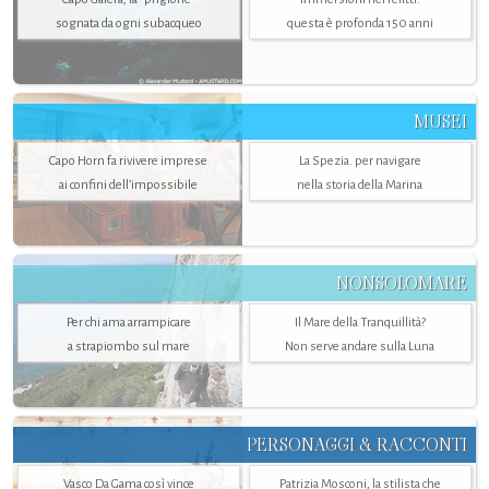
sognata da ogni subacqueo
questa è profonda 150 anni
MUSEI
Capo Horn fa rivivere imprese
La Spezia. per navigare
ai confini dell’impossibile
nella storia della Marina
NONSOLOMARE
Per chi ama arrampicare
Il Mare della Tranquillità?
a strapiombo sul mare
Non serve andare sulla Luna
PERSONAGGI & RACCONTI
Vasco Da Gama così vince
Patrizia Mosconi, la stilista che