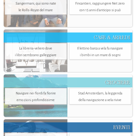
Sangermani, qui sono nate
Fincantieri, raggiungere Net zero
le Rolls-Royce del mare
con 15 anni d'anticipo si può
CASE & ARREDI
La libreria-veliero dove
Il lettino barca a vela fa navigare
i libri sembrano galleggiare
i bimbi in un mare di sogni
CROCIERE
Navigare nei fiordi fa fiorire
Stad Amsterdam, la leggenda
emozioni profondissime
della navigazione a vela rivive
EVENTI