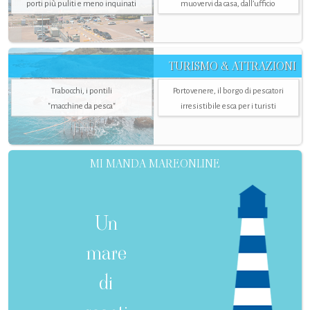
porti più puliti e meno inquinati
muovervi da casa, dall’ufficio
TURISMO & ATTRAZIONI
Trabocchi, i pontili
Portovenere, il borgo di pescatori
"macchine da pesca"
irresistibile esca per i turisti
MI MANDA MAREONLINE
Un
mare
di