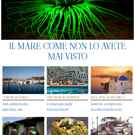
IL MARE COME NON LO AVETE
MAI VISTO
COMPRO&VENDO
CROCIERE&CHARTER
IDEE PER LA VACANZA
AAA vendesi barche,
In crociera per single
Santorini, un sogno nato
posti barca, case…
s'incrocia l’amore?
da un’eruzione da incubo