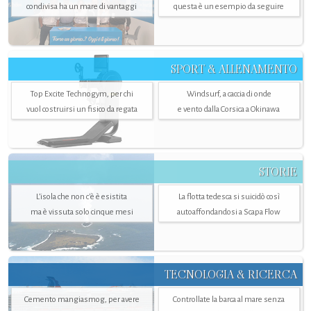
condivisa ha un mare di vantaggi
questa è un esempio da seguire
SPORT & ALLENAMENTO
Top Excite Technogym, per chi
Windsurf, a caccia di onde
vuol costruirsi un fisico da regata
e vento dalla Corsica a Okinawa
STORIE
L’isola che non c'è è esistita
La flotta tedesca si suicidò così
ma è vissuta solo cinque mesi
autoaffondandosi a Scapa Flow
TECNOLOGIA & RICERCA
Cemento mangiasmog, per avere
Controllate la barca al mare senza