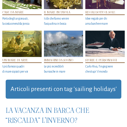
CASE DA MARE
IL MARE IN TAVOLA
REGALI SOTTO IL SOLE
Porto degli argonauti,
I cibi che fanno venire
Idee regalo per chi
la costa smeralda jonica
l’acquolina in bocca
ama barche e mare
UN MARE DI ARTE
IMMAGINI DA SOGNO
STORIE E PERSONAGGI
I più famosi quadri
Le più incredibili
Carlo Riva, l’ingegnere
di mare copiati per voi
burrasche in mare
che stupi' il mondo
Articoli presenti con tag 'sailing holidays'
LA VACANZA IN BARCA CHE
“RISCALDA” L'INVERNO?