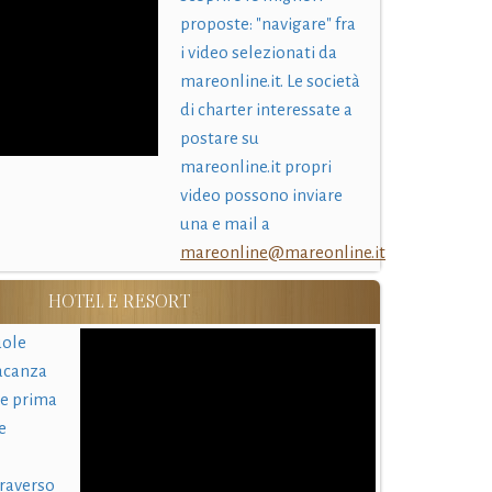
proposte: "navigare" fra
i video selezionati da
mareonline.it. Le società
di charter interessate a
postare su
mareonline.it propri
video possono inviare
una e mail a
mareonline@mareonline.it
HOTEL E RESORT
uole
acanza
 e prima
e
traverso