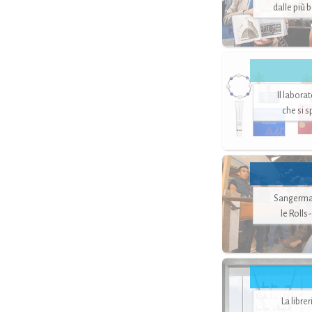
dalle più 
Il labora
che si 
Sangerman
le Rolls
La libre