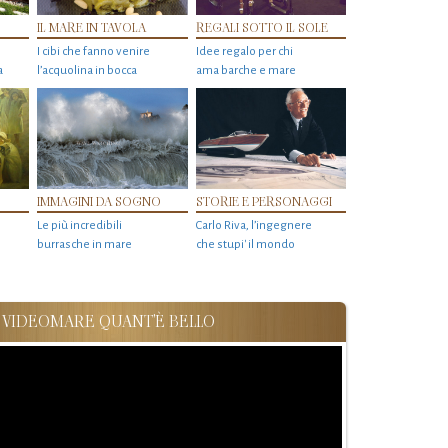
IL MARE IN TAVOLA
REGALI SOTTO IL SOLE
I cibi che fanno venire
Idee regalo per chi
a
l’acquolina in bocca
ama barche e mare
IMMAGINI DA SOGNO
STORIE E PERSONAGGI
Le più incredibili
Carlo Riva, l’ingegnere
burrasche in mare
che stupi' il mondo
VIDEOMARE QUANT'È BELLO