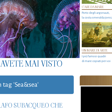
CASE DA MARE
Porto degli argonauti,
la costa smeralda jonic
UN MARE DI ARTE
I più famosi quadri
AVETE MAI VISTO
di mare copiati per voi
on tag 'Sea&sea'
GRAFO SUBACQUEO CHE