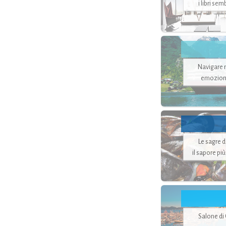
i libri se
Navigare ne
emozion
Le sagre 
il sapore pi
Salone di