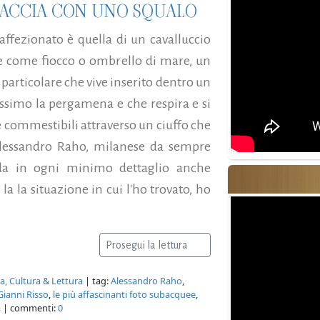
 FACCIA CON UNO SQUALO
 affezionato è quella di un cavalluccio
e come fiocco o ombrello di mare, un
rticolare che vive inserito dentro un
issimo la pergamena e che respira e si
e commestibili attraverso un ciuffo che
Alessandro Raho, milanese da sempre
a in ogni minimo dettaglio anche
 la la situazione in cui l'ho trovato, ho
Prosegui la lettura
ia, Cultura & Lettura
| tag:
Alessandro Raho
,
Gianni Risso
,
le più affascinanti foto subacquee
,
a
| commenti:
0