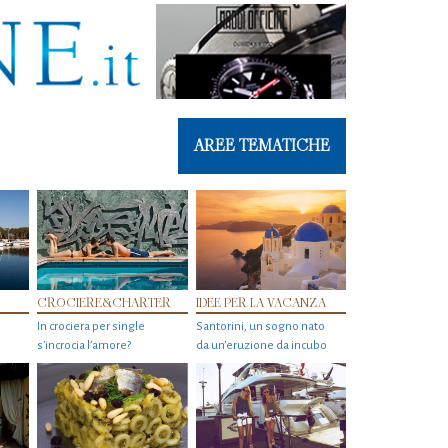
AREE TEMATICHE
CROCIERE&CHARTER
IDEE PER LA VACANZA
In crociera per single
Santorini, un sogno nato
s'incrocia l’amore?
da un’eruzione da incubo