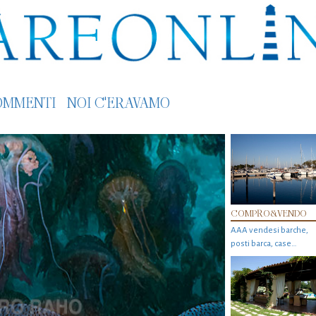
OMMENTI
NOI C'ERAVAMO
COMPRO&VENDO
AAA vendesi barche,
posti barca, case…