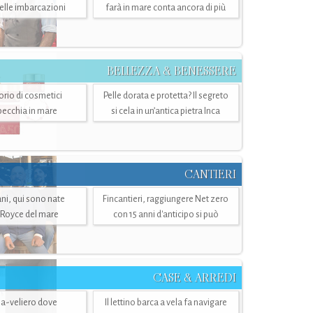
belle imbarcazioni
farà in mare conta ancora di più
BELLEZZA & BENESSERE
torio di cosmetici
Pelle dorata e protetta? Il segreto
specchia in mare
si cela in un’antica pietra Inca
CANTIERI
i, qui sono nate
Fincantieri, raggiungere Net zero
-Royce del mare
con 15 anni d'anticipo si può
CASE & ARREDI
ria-veliero dove
Il lettino barca a vela fa navigare