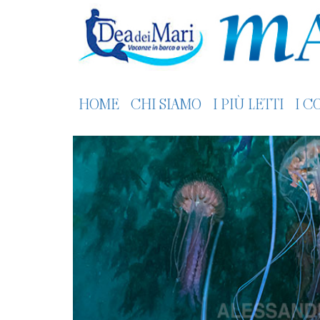
HOME
CHI SIAMO
I PIÙ LETTI
I C