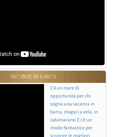
VACANZE IN BARCA
C'è un mare di
opportunità per chi
sogna una vacanza in
barca, magari a vela, in
catamarano. E c'è un
modo fantastico per
scoprire le migliori