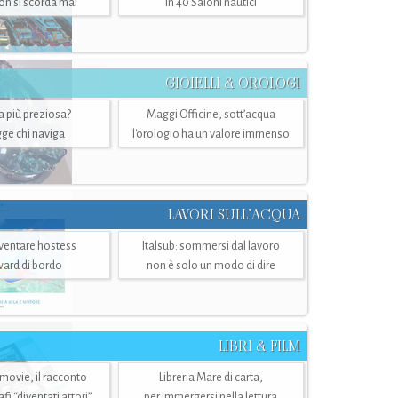
n si scorda mai
in 40 Saloni nautici
GIOIELLI & OROLOGI
ra più preziosa?
Maggi Officine, sott’acqua
ge chi naviga
l'orologio ha un valore immenso
LAVORI SULL’ACQUA
ventare hostess
Italsub: sommersi dal lavoro
ward di bordo
non è solo un modo di dire
LIBRI & FILM
 movie, il racconto
Libreria Mare di carta,
i “diventati attori”
per immergersi nella lettura