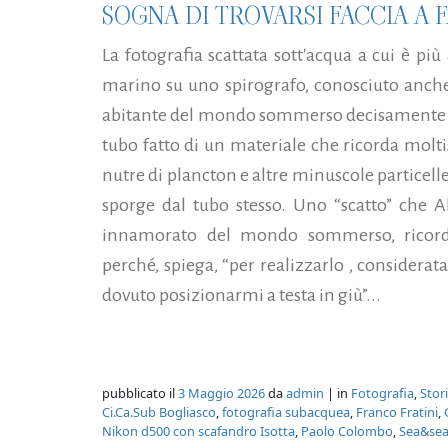
SOGNA DI TROVARSI FACCIA A
La fotografia scattata sott'acqua a cui è più
marino su uno spirografo, conosciuto anch
abitante del mondo sommerso decisamente pa
tubo fatto di un materiale che ricorda molt
nutre di plancton e altre minuscole particell
sporge dal tubo stesso. Uno “scatto” che 
innamorato del mondo sommerso, ricord
perché, spiega, “per realizzarlo , considerata
dovuto posizionarmi a testa in giù”...
pubblicato il
3 Maggio 2026
da
admin
| in
Fotografia
,
Stor
Ci.Ca.Sub Bogliasco
,
fotografia subacquea
,
Franco Fratini
,
Nikon d500 con scafandro Isotta
,
Paolo Colombo
,
Sea&se