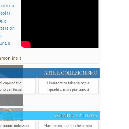
nato da
itolari
laggi
ttere on
ti
una e
eonline.it
ARTE E COLLEZIONISMO
i di capodoglio
Un’autentica falsaria copia
sono veri tesori
i quadri di mare più famosi
AZIENDE & ATTIVITÀ
ri nautici indossati
Navimeteo, sapere che tempo