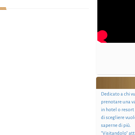
Dedicato a chi v
prenotare una v
in hotel o resort
di scegliere vuol
saperne di più.
"Visitandolo" at