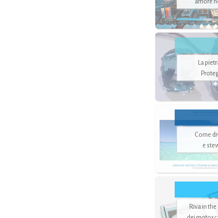
amore no
La piet
Proteg
Come di
e ste
Riva in the
dei motoscaf