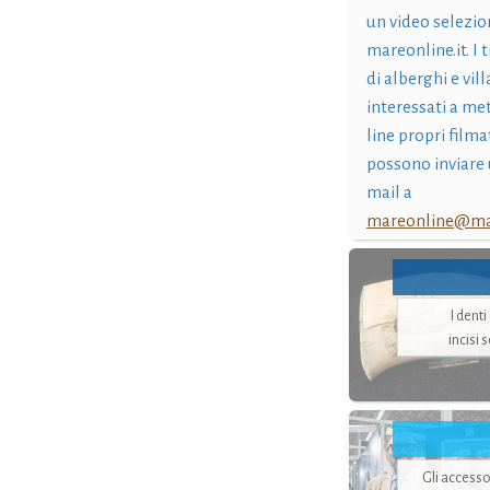
un video selezio
mareonline.it. I t
di alberghi e vil
interessati a me
line propri filma
possono inviare 
mail a
mareonline@mar
I dent
incisi 
Gli accesso