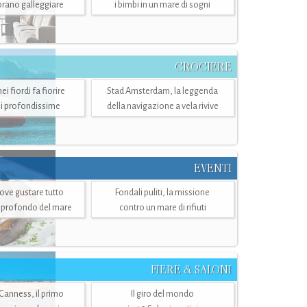
mbrano galleggiare
i bimbi in un mare di sogni
CROCIERE
i fiordi fa fiorire
Stad Amsterdam, la leggenda
i profondissime
della navigazione a vela rivive
EVENTI
dove gustare tutto
Fondali puliti, la missione
ù profondo del mare
contro un mare di rifiuti
FIERE & SALONI
 Canness, il primo
Il giro del mondo