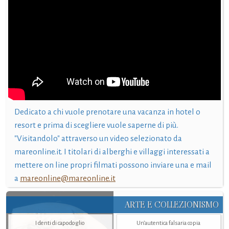
Dedicato a chi vuole prenotare una vacanza in hotel o
resort e prima di scegliere vuole saperne di più.
"Visitandolo" attraverso un video selezionato da
mareonline.it. I titolari di alberghi e villaggi interessati a
mettere on line propri filmati possono inviare una e mail
a
mareonline@mareonline.it
ARTE E COLLEZIONISMO
I denti di capodoglio
Un’autentica falsaria copia