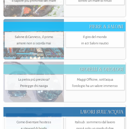
il sapore più profondo del mare
contro un mare di rifiuti
FIERE & SALONI
Salone di Canness, il primo
Il giro del mondo
amore non si scorda mai
in 40 Saloni nautici
GIOIELLI & OROLOGI
La pietra più preziosa?
Maggi Officine, sott’acqua
Protegge chi naviga
l'orologio ha un valore immenso
LAVORI SULL’ACQUA
Come diventare hostess
Italsub: sommersi dal lavoro
e steward di bordo
non è solo un modo di dire