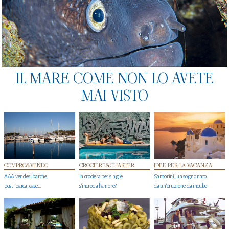
IL MARE COME NON LO AVETE
MAI VISTO
COMPRO&VENDO
CROCIERE&CHARTER
IDEE PER LA VACANZA
AAA vendesi barche,
In crociera per single
Santorini, un sogno nato
posti barca, case…
s'incrocia l’amore?
da un’eruzione da incubo