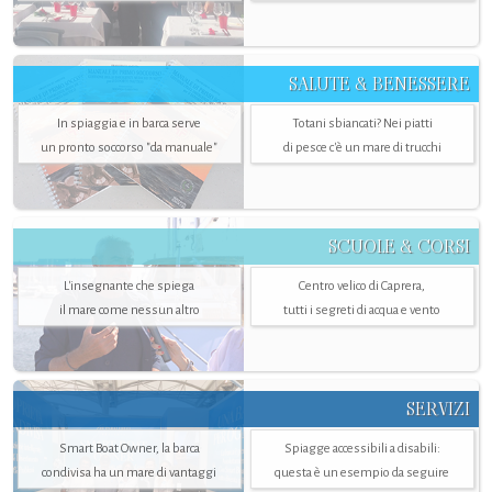
SALUTE & BENESSERE
In spiaggia e in barca serve
Totani sbiancati? Nei piatti
un pronto soccorso "da manuale"
di pesce c'è un mare di trucchi
SCUOLE & CORSI
L'insegnante che spiega
Centro velico di Caprera,
il mare come nessun altro
tutti i segreti di acqua e vento
SERVIZI
Smart Boat Owner, la barca
Spiagge accessibili a disabili:
condivisa ha un mare di vantaggi
questa è un esempio da seguire