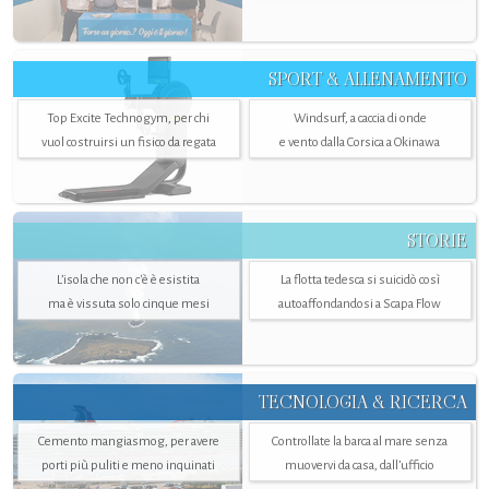
SPORT & ALLENAMENTO
Top Excite Technogym, per chi
Windsurf, a caccia di onde
vuol costruirsi un fisico da regata
e vento dalla Corsica a Okinawa
STORIE
L’isola che non c'è è esistita
La flotta tedesca si suicidò così
ma è vissuta solo cinque mesi
autoaffondandosi a Scapa Flow
TECNOLOGIA & RICERCA
Cemento mangiasmog, per avere
Controllate la barca al mare senza
porti più puliti e meno inquinati
muovervi da casa, dall’ufficio