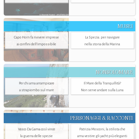
MUSEI
Capo Horn fa rivivere imprese
La Spezia. per navigare
ai confini dell’impossibile
nella storia della Marina
NONSOLOMARE
Per chi ama arrampicare
Il Mare della Tranquillità?
a strapiombo sul mare
Non serve andare sulla Luna
PERSONAGGI & RACCONTI
Vasco Da Gama così vince
Patrizia Mosconi, la stilista che
la guerra delle spezie
ama vestire gli yacht più eleganti