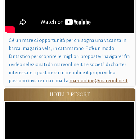
C'è un mare di opportunità per chi sogna una vacanza in
barca, magari a vela, in catamarano. E c'è un modo
fantastico per scoprire le migliori proposte: "navigare" fra
i video selezionati da mareonline.it. Le società di charter
interessate a postare su mareonline.it propri video
possono inviare una e mail a
mareonline@mareonline.it
HOTEL E RESORT