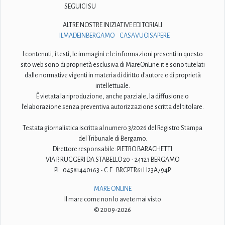
SEGUICI SU
ALTRE NOSTRE INIZIATIVE EDITORIALI
ILMADEINBERGAMO
CASAVUOISAPERE
I contenuti, i testi, le immagini e le informazioni presenti in questo
sito web sono di proprietà esclusiva di MareOnLine.it e sono tutelati
dalle normative vigenti in materia di diritto d'autore e di proprietà
intellettuale.
È vietata la riproduzione, anche parziale, la diffusione o
l'elaborazione senza preventiva autorizzazione scritta del titolare.
Testata giornalistica iscritta al numero 3/2026 del Registro Stampa
del Tribunale di Bergamo.
Direttore responsabile: PIETRO BARACHETTI
VIA P. RUGGERI DA STABELLO 20 - 24123 BERGAMO
P.I.: 04581440163 - C.F.: BRCPTR61H23A794P
MARE ONLINE
Il mare come non lo avete mai visto
© 2009-2026