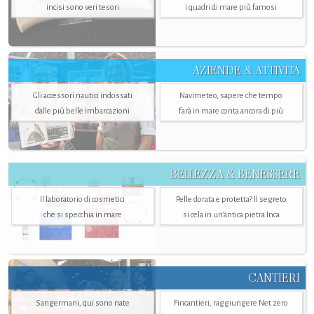
incisi sono veri tesori
i quadri di mare più famosi
AZIENDE & ATTIVITÀ
Gli accessori nautici indossati
Navimeteo, sapere che tempo
dalle più belle imbarcazioni
farà in mare conta ancora di più
BELLEZZA & BENESSERE
Il laboratorio di cosmetici
Pelle dorata e protetta? Il segreto
che si specchia in mare
si cela in un’antica pietra Inca
CANTIERI
Sangermani, qui sono nate
Fincantieri, raggiungere Net zero