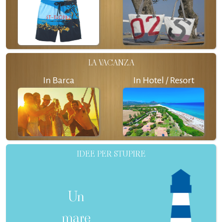
LA VACANZA
In Barca
In Hotel / Resort
IDEE PER STUPIRE
Un
mare