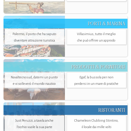
PORTI & MARINA
Palermo, il porto che ha saputo
Villasimius, tutto il meglio
diventare attrazione turistica
che può offrire un approdo
PRODOTTI & FORNITORI
Navaltecnosud, datemi un punto
Egaf, la bussola per non
e vi solleverò il mondo nautico
perdersi in un mare di pratiche
RISTORANTI
Just Peruzzi, a tavola anche
Chameleon Clubbing Stintino,
l’occhio vuole la sua parte
il locale dai mille volti