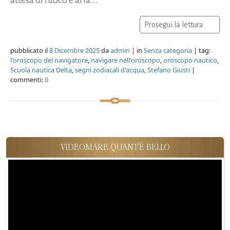
Prosegui la lettura
pubblicato il
8 Dicembre 2025
da
admin
| in
Senza categoria
| tag:
l'oroscopo del navigatore
,
navigare nell'oroscopo
,
oroscopo nautico
,
Scuola nautica Delta
,
segni zodiacali d'acqua
,
Stefano Giusti
|
commenti:
0
VIDEOMARE QUANT'È BELLO