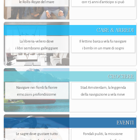
le Rolls-Royce del mare
con 15 anni d'anticipo si può
CASE & ARREDI
La libreria-veliero dove
Il lettino barca a vela fa navigare
i libri sembrano galleggiare
i bimbi in un mare di sogni
CROCIERE
Navigare nei fiordi fa fiorire
Stad Amsterdam, la leggenda
emozioni profondissime
della navigazione a vela rivive
EVENTI
Le sagre dove gustare tutto
Fondali puliti, la missione