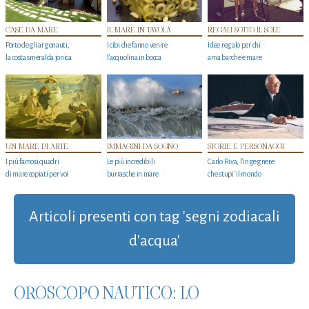
CASE DA MARE
IL MARE IN TAVOLA
REGALI SOTTO IL SOLE
Porto degli argonauti,
I cibi che fanno venire
Idee regalo per chi
la costa smeralda jonica
l’acquolina in bocca
ama barche e mare
UN MARE DI ARTE
IMMAGINI DA SOGNO
STORIE E PERSONAGGI
I più famosi quadri
Le più incredibili
Carlo Riva, l’ingegnere
di mare copiati per voi
burrasche in mare
che stupi' il mondo
Articoli presenti con tag 'segni zodiacali
d'acqua'
OROSCOPO NAUTICO: LO