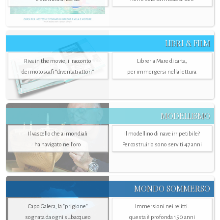
LIBRI & FILM
Riva in the movie, il racconto
Libreria Mare di carta,
dei motoscafi “diventati attori”
per immergersi nella lettura
MODELLISMO
Il vascello che ai mondiali
Il modellino di nave irripetibile?
ha navigato nell’oro
Per costruirlo sono serviti 47 anni
MONDO SOMMERSO
Capo Galera, la "prigione"
Immersioni nei relitti:
sognata da ogni subacqueo
questa è profonda 150 anni