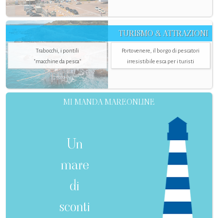
TURISMO & ATTRAZIONI
Trabocchi, i pontili
Portovenere, il borgo di pescatori
"macchine da pesca"
irresistibile esca per i turisti
MI MANDA MAREONLINE
Un
mare
di
sconti