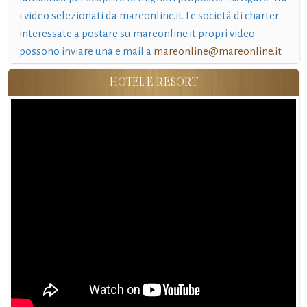
i video selezionati da mareonline.it. Le società di charter
interessate a postare su mareonline.it propri video
possono inviare una e mail a
mareonline@mareonline.it
HOTEL E RESORT