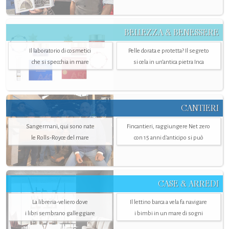
BELLEZZA & BENESSERE
Il laboratorio di cosmetici
Pelle dorata e protetta? Il segreto
che si specchia in mare
si cela in un’antica pietra Inca
CANTIERI
Sangermani, qui sono nate
Fincantieri, raggiungere Net zero
le Rolls-Royce del mare
con 15 anni d'anticipo si può
CASE & ARREDI
La libreria-veliero dove
Il lettino barca a vela fa navigare
i libri sembrano galleggiare
i bimbi in un mare di sogni