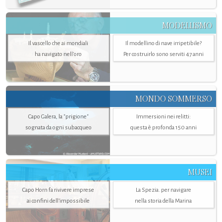
MODELLISMO
Il vascello che ai mondiali
Il modellino di nave irripetibile?
ha navigato nell’oro
Per costruirlo sono serviti 47 anni
MONDO SOMMERSO
Capo Galera, la "prigione"
Immersioni nei relitti:
sognata da ogni subacqueo
questa è profonda 150 anni
MUSEI
Capo Horn fa rivivere imprese
La Spezia. per navigare
ai confini dell’impossibile
nella storia della Marina