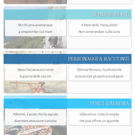
NONSOLOMARE
Per chi ama arrampicare
Il Mare della Tranquillità?
a strapiombo sul mare
Non serve andare sulla Luna
PERSONAGGI & RACCONTI
Vasco Da Gama così vince
Patrizia Mosconi, la stilista che
la guerra delle spezie
ama vestire gli yacht più eleganti
PORTI & MARINA
Palermo, il porto che ha saputo
Villasimius, tutto il meglio
diventare attrazione turistica
che può offrire un approdo