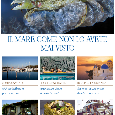
IL MARE COME NON LO AVETE
MAI VISTO
COMPRO&VENDO
CROCIERE&CHARTER
IDEE PER LA VACANZA
AAA vendesi barche,
In crociera per single
Santorini, un sogno nato
posti barca, case…
s'incrocia l’amore?
da un’eruzione da incubo