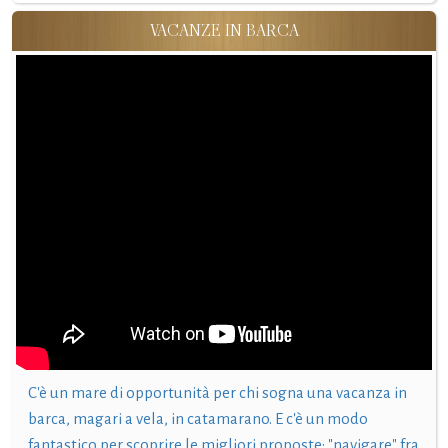
VACANZE IN BARCA
C'è un mare di opportunità per chi sogna una vacanza in
barca, magari a vela, in catamarano. E c'è un modo
fantastico per scoprire le migliori proposte: "navigare" fra