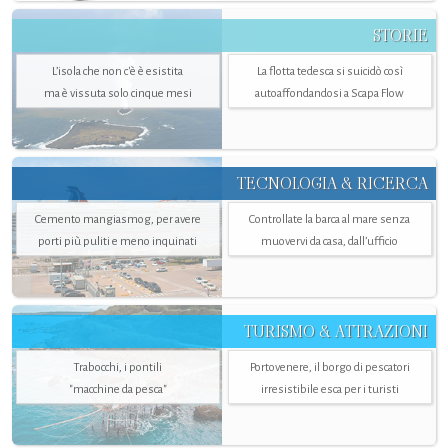
STORIE
L’isola che non c'è è esistita
La flotta tedesca si suicidò così
ma è vissuta solo cinque mesi
autoaffondandosi a Scapa Flow
TECNOLOGIA & RICERCA
Cemento mangiasmog, per avere
Controllate la barca al mare senza
porti più puliti e meno inquinati
muovervi da casa, dall’ufficio
TURISMO & ATTRAZIONI
Trabocchi, i pontili
Portovenere, il borgo di pescatori
"macchine da pesca"
irresistibile esca per i turisti