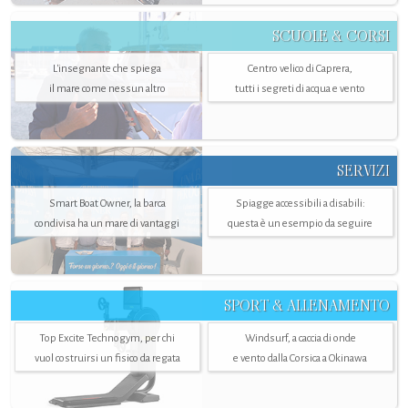
SCUOLE & CORSI
L'insegnante che spiega
Centro velico di Caprera,
il mare come nessun altro
tutti i segreti di acqua e vento
SERVIZI
Smart Boat Owner, la barca
Spiagge accessibili a disabili:
condivisa ha un mare di vantaggi
questa è un esempio da seguire
SPORT & ALLENAMENTO
Top Excite Technogym, per chi
Windsurf, a caccia di onde
vuol costruirsi un fisico da regata
e vento dalla Corsica a Okinawa