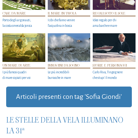
CASE DA MARE
IL MARE IN TAVOLA
REGALI SOTTO IL SOLE
Porto degli argonauti,
I cibi che fanno venire
Idee regalo per chi
la costa smeralda jonica
l’acquolina in bocca
ama barche e mare
UN MARE DI ARTE
IMMAGINI DA SOGNO
STORIE E PERSONAGGI
I più famosi quadri
Le più incredibili
Carlo Riva, l’ingegnere
di mare copiati per voi
burrasche in mare
che stupi' il mondo
Articoli presenti con tag 'Sofia Giondi'
LE STELLE DELLA VELA ILLUMINANO
LA 31ª