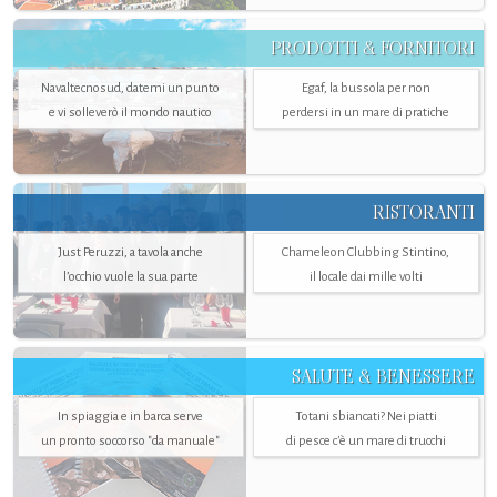
PRODOTTI & FORNITORI
Navaltecnosud, datemi un punto
Egaf, la bussola per non
e vi solleverò il mondo nautico
perdersi in un mare di pratiche
RISTORANTI
Just Peruzzi, a tavola anche
Chameleon Clubbing Stintino,
l’occhio vuole la sua parte
il locale dai mille volti
SALUTE & BENESSERE
In spiaggia e in barca serve
Totani sbiancati? Nei piatti
un pronto soccorso "da manuale"
di pesce c'è un mare di trucchi