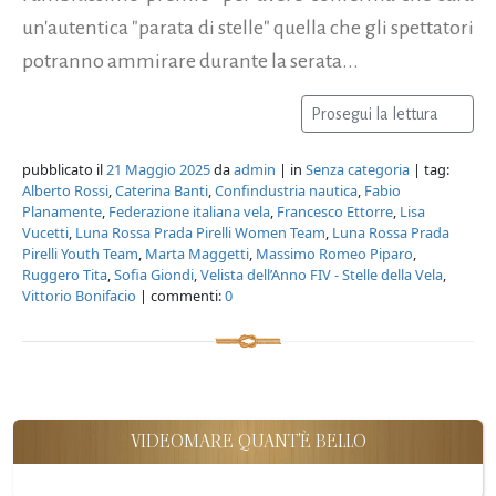
un'autentica "parata di stelle" quella che gli spettatori
potranno ammirare durante la serata...
Prosegui la lettura
pubblicato il
21 Maggio 2025
da
admin
| in
Senza categoria
| tag:
Alberto Rossi
,
Caterina Banti
,
Confindustria nautica
,
Fabio
Planamente
,
Federazione italiana vela
,
Francesco Ettorre
,
Lisa
Vucetti
,
Luna Rossa Prada Pirelli Women Team
,
Luna Rossa Prada
Pirelli Youth Team
,
Marta Maggetti
,
Massimo Romeo Piparo
,
Ruggero Tita
,
Sofia Giondi
,
Velista dell’Anno FIV - Stelle della Vela
,
Vittorio Bonifacio
| commenti:
0
VIDEOMARE QUANT'È BELLO