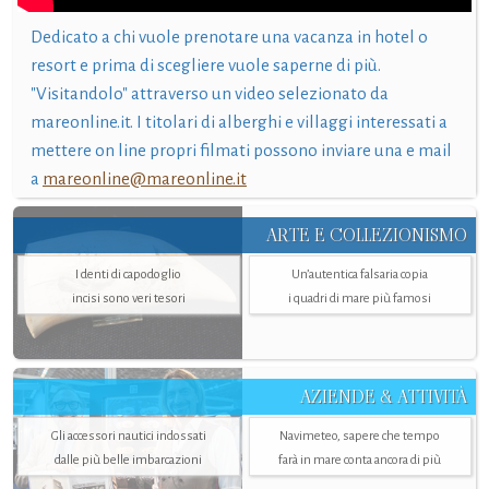
Dedicato a chi vuole prenotare una vacanza in hotel o
resort e prima di scegliere vuole saperne di più.
"Visitandolo" attraverso un video selezionato da
mareonline.it. I titolari di alberghi e villaggi interessati a
mettere on line propri filmati possono inviare una e mail
a
mareonline@mareonline.it
ARTE E COLLEZIONISMO
I denti di capodoglio
Un’autentica falsaria copia
incisi sono veri tesori
i quadri di mare più famosi
AZIENDE & ATTIVITÀ
Gli accessori nautici indossati
Navimeteo, sapere che tempo
dalle più belle imbarcazioni
farà in mare conta ancora di più