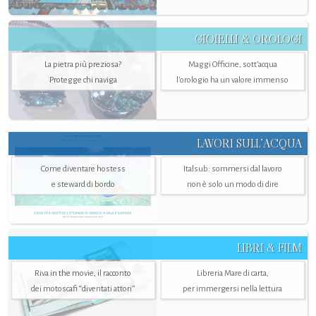
GIOIELLI & OROLOGI
La pietra più preziosa?
Maggi Officine, sott’acqua
Protegge chi naviga
l'orologio ha un valore immenso
LAVORI SULL’ACQUA
Come diventare hostess
Italsub: sommersi dal lavoro
e steward di bordo
non è solo un modo di dire
LIBRI & FILM
Riva in the movie, il racconto
Libreria Mare di carta,
dei motoscafi “diventati attori”
per immergersi nella lettura