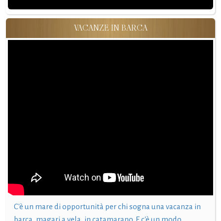
VACANZE IN BARCA
C'è un mare di opportunità per chi sogna una vacanza in
barca, magari a vela, in catamarano. E c'è un modo