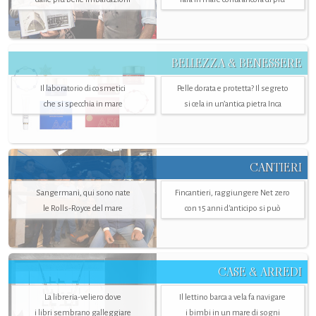
BELLEZZA & BENESSERE
Il laboratorio di cosmetici
Pelle dorata e protetta? Il segreto
che si specchia in mare
si cela in un’antica pietra Inca
CANTIERI
Sangermani, qui sono nate
Fincantieri, raggiungere Net zero
le Rolls-Royce del mare
con 15 anni d'anticipo si può
CASE & ARREDI
La libreria-veliero dove
Il lettino barca a vela fa navigare
i libri sembrano galleggiare
i bimbi in un mare di sogni