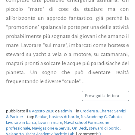
piccolo “mare” di cose da studiare ma con
all'orizzonte un approdo fantastico: già perché la
“promozione” spalanca le porte per una delle attività
probabilmente più sognate dai giovani che amano il
mare. Lavorare “sul mare”, imbarcati come hostess e
steward su yacht a vela o a motore, su catamarani,
magari pronti a solcare le acque più paradisiache del
pianeta. Un sogno che può diventare realtà
frequentando le diverse “scuole”...
Prosegui la lettura
pubblicato il
6 Agosto 2026
da
admin
| in
Crociere & Charter
,
Servizi
& Partner
| tag:
Beblue
,
hostess di bordo
,
Its Academy G. Caboto
,
lavorare in barca
,
lavori in mare
,
Naval school Formazione
professionale
,
Navigazione & Servizi
,
On Deck
,
steward di bordo
,
Velaporto
,
Yacht Academy
,
Yachtie Lab
| commenti:
0