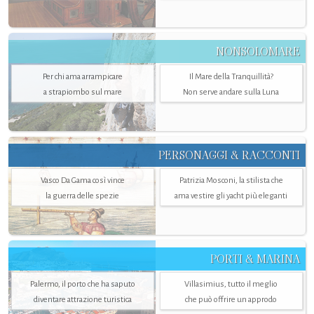
NONSOLOMARE
Per chi ama arrampicare
Il Mare della Tranquillità?
a strapiombo sul mare
Non serve andare sulla Luna
PERSONAGGI & RACCONTI
Vasco Da Gama così vince
Patrizia Mosconi, la stilista che
la guerra delle spezie
ama vestire gli yacht più eleganti
PORTI & MARINA
Palermo, il porto che ha saputo
Villasimius, tutto il meglio
diventare attrazione turistica
che può offrire un approdo