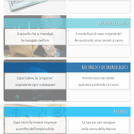
MODELLISMO
Il vascello che ai mondiali
Il modellino di nave irripetibile?
ha navigato nell’oro
Per costruirlo sono serviti 47 anni
MONDO SOMMERSO
Capo Galera, la "prigione"
Immersioni nei relitti:
sognata da ogni subacqueo
questa è profonda 150 anni
MUSEI
Capo Horn fa rivivere imprese
La Spezia. per navigare
ai confini dell’impossibile
nella storia della Marina