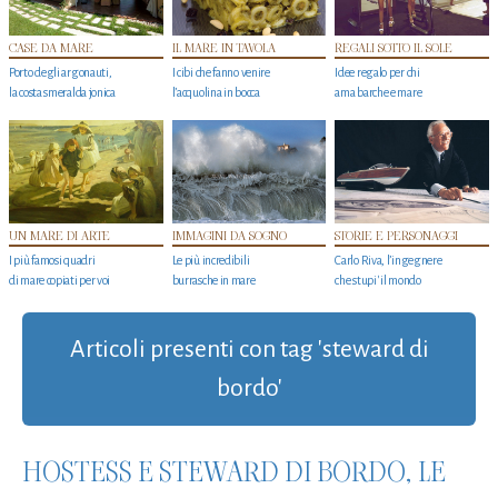
CASE DA MARE
IL MARE IN TAVOLA
REGALI SOTTO IL SOLE
Porto degli argonauti,
I cibi che fanno venire
Idee regalo per chi
la costa smeralda jonica
l’acquolina in bocca
ama barche e mare
UN MARE DI ARTE
IMMAGINI DA SOGNO
STORIE E PERSONAGGI
I più famosi quadri
Le più incredibili
Carlo Riva, l’ingegnere
di mare copiati per voi
burrasche in mare
che stupi' il mondo
Articoli presenti con tag 'steward di
bordo'
HOSTESS E STEWARD DI BORDO, LE