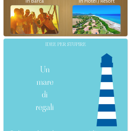
In Barca
In Hotel / Resort
IDEE PER STUPIRE
Un
mare
di
regali