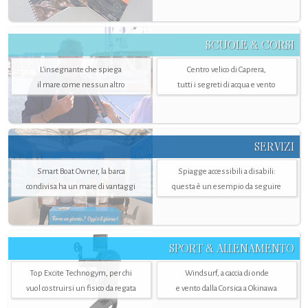
SCUOLE & CORSI
L'insegnante che spiega
Centro velico di Caprera,
il mare come nessun altro
tutti i segreti di acqua e vento
SERVIZI
Smart Boat Owner, la barca
Spiagge accessibili a disabili:
condivisa ha un mare di vantaggi
questa è un esempio da seguire
SPORT & ALLENAMENTO
Top Excite Technogym, per chi
Windsurf, a caccia di onde
vuol costruirsi un fisico da regata
e vento dalla Corsica a Okinawa