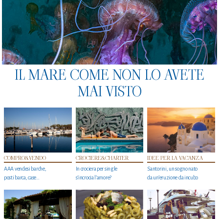
IL MARE COME NON LO AVETE
MAI VISTO
COMPRO&VENDO
CROCIERE&CHARTER
IDEE PER LA VACANZA
AAA vendesi barche,
In crociera per single
Santorini, un sogno nato
posti barca, case…
s'incrocia l’amore?
da un’eruzione da incubo