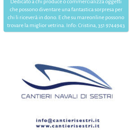
Dedicato a chi produce o commercializza oggetti
che possono diventare una fantastica sorpresa per
chi li riceverà in dono. E che su mareonline possono
trovare la miglior vetrina. Info: Cristina, 351 9744943