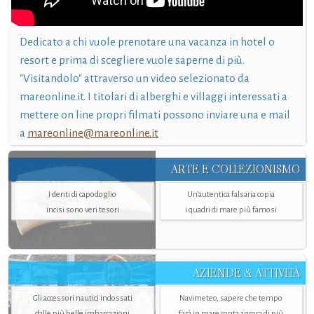
Dedicato a chi vuole prenotare una vacanza in hotel o
resort e prima di scegliere vuole saperne di più.
"Visitandolo" attraverso un video selezionato da
mareonline.it. I titolari di alberghi e villaggi interessati a
mettere on line propri filmati possono inviare una e mail
a
mareonline@mareonline.it
ARTE E COLLEZIONISMO
I denti di capodoglio
Un’autentica falsaria copia
incisi sono veri tesori
i quadri di mare più famosi
AZIENDE & ATTIVITÀ
Gli accessori nautici indossati
Navimeteo, sapere che tempo
dalle più belle imbarcazioni
farà in mare conta ancora di più