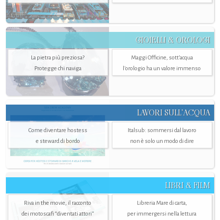
GIOIELLI & OROLOGI
La pietra più preziosa?
Maggi Officine, sott’acqua
Protegge chi naviga
l'orologio ha un valore immenso
LAVORI SULL’ACQUA
Come diventare hostess
Italsub: sommersi dal lavoro
e steward di bordo
non è solo un modo di dire
LIBRI & FILM
Riva in the movie, il racconto
Libreria Mare di carta,
dei motoscafi “diventati attori”
per immergersi nella lettura