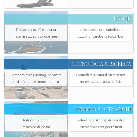
STORIE
L’isola che non c'è è esistita
La flotta tedesca si suicidò così
ma è vissuta solo cinque mesi
autoaffondandosi a Scapa Flow
TECNOLOGIA & RICERCA
Cemento mangiasmog, per avere
Controllate la barca al mare senza
porti più puliti e meno inquinati
muovervi da casa, dall’ufficio
TURISMO & ATTRAZIONI
Trabocchi, i pontili
Portovenere, il borgo di pescatori
"macchine da pesca"
irresistibile esca per i turisti