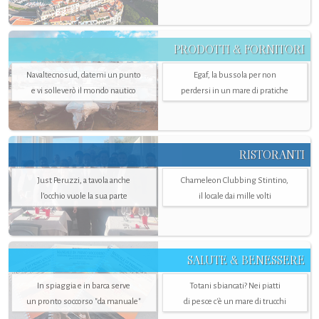
PRODOTTI & FORNITORI
Navaltecnosud, datemi un punto
Egaf, la bussola per non
e vi solleverò il mondo nautico
perdersi in un mare di pratiche
RISTORANTI
Just Peruzzi, a tavola anche
Chameleon Clubbing Stintino,
l’occhio vuole la sua parte
il locale dai mille volti
SALUTE & BENESSERE
In spiaggia e in barca serve
Totani sbiancati? Nei piatti
un pronto soccorso "da manuale"
di pesce c'è un mare di trucchi