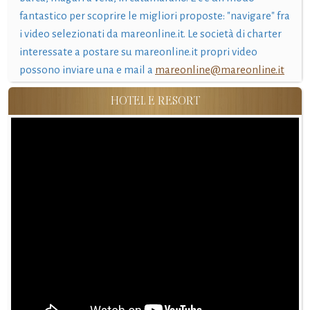
fantastico per scoprire le migliori proposte: "navigare" fra
i video selezionati da mareonline.it. Le società di charter
interessate a postare su mareonline.it propri video
possono inviare una e mail a
mareonline@mareonline.it
HOTEL E RESORT