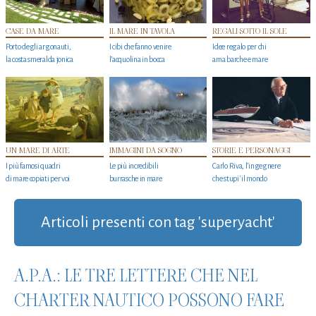
CASE DA MARE
IL MARE IN TAVOLA
REGALI SOTTO IL SOLE
Porto degli argonauti,
I cibi che fanno venire
Idee regalo per chi
la costa smeralda jonica
l’acquolina in bocca
ama barche e mare
UN MARE DI ARTE
IMMAGINI DA SOGNO
STORIE E PERSONAGGI
I più famosi quadri
Le più incredibili
Carlo Riva, l’ingegnere
di mare copiati per voi
burrasche in mare
che stupi' il mondo
Articoli presenti con tag 'superyacht'
A.P.A.: LE TRE LETTERE CHE NEL
CHARTER NAUTICO POSSONO FARE