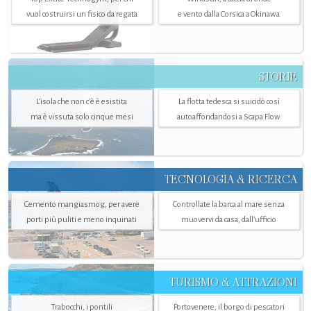
vuol costruirsi un fisico da regata
e vento dalla Corsica a Okinawa
STORIE
L’isola che non c'è è esistita
La flotta tedesca si suicidò così
ma è vissuta solo cinque mesi
autoaffondandosi a Scapa Flow
TECNOLOGIA & RICERCA
Cemento mangiasmog, per avere
Controllate la barca al mare senza
porti più puliti e meno inquinati
muovervi da casa, dall’ufficio
TURISMO & ATTRAZIONI
Trabocchi, i pontili
Portovenere, il borgo di pescatori