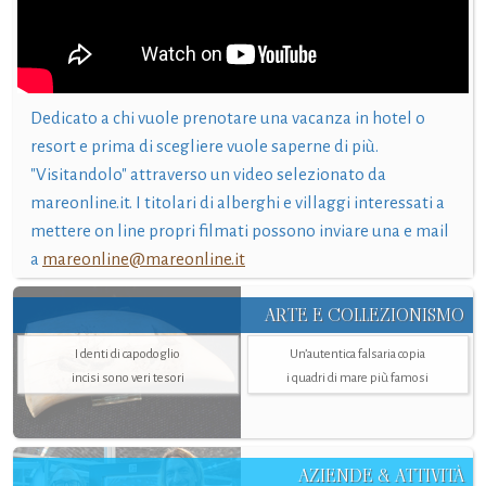
Dedicato a chi vuole prenotare una vacanza in hotel o
resort e prima di scegliere vuole saperne di più.
"Visitandolo" attraverso un video selezionato da
mareonline.it. I titolari di alberghi e villaggi interessati a
mettere on line propri filmati possono inviare una e mail
a
mareonline@mareonline.it
ARTE E COLLEZIONISMO
I denti di capodoglio
Un’autentica falsaria copia
incisi sono veri tesori
i quadri di mare più famosi
AZIENDE & ATTIVITÀ