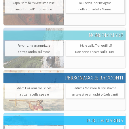
Capo Horn fa rivivere imprese
La Spezia. per navigare
ai confini dell’impossibile
nella storia della Marina
NONSOLOMARE
Per chi ama arrampicare
Il Mare della Tranquillità?
a strapiombo sul mare
Non serve andare sulla Luna
PERSONAGGI & RACCONTI
Vasco Da Gama così vince
Patrizia Mosconi, la stilista che
la guerra delle spezie
ama vestire gli yacht più eleganti
PORTI & MARINA