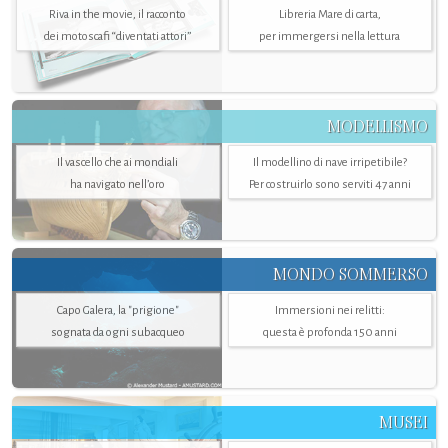
Riva in the movie, il racconto
Libreria Mare di carta,
dei motoscafi “diventati attori”
per immergersi nella lettura
MODELLISMO
Il vascello che ai mondiali
Il modellino di nave irripetibile?
ha navigato nell’oro
Per costruirlo sono serviti 47 anni
MONDO SOMMERSO
Capo Galera, la "prigione"
Immersioni nei relitti:
sognata da ogni subacqueo
questa è profonda 150 anni
MUSEI