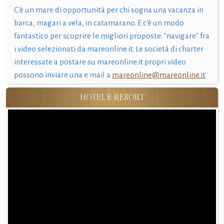
C'è un mare di opportunità per chi sogna una vacanza in
barca, magari a vela, in catamarano. E c'è un modo
fantastico per scoprire le migliori proposte: "navigare" fra
i video selezionati da mareonline.it. Le società di charter
interessate a postare su mareonline.it propri video
possono inviare una e mail a
mareonline@mareonline.it
HOTEL E RESORT