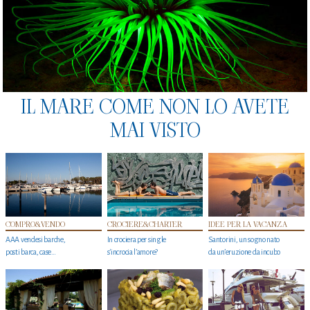
IL MARE COME NON LO AVETE
MAI VISTO
COMPRO&VENDO
CROCIERE&CHARTER
IDEE PER LA VACANZA
AAA vendesi barche,
In crociera per single
Santorini, un sogno nato
posti barca, case…
s'incrocia l’amore?
da un’eruzione da incubo