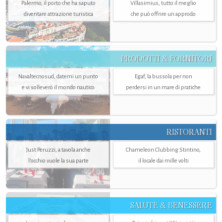
Palermo, il porto che ha saputo
Villasimius, tutto il meglio
diventare attrazione turistica
che può offrire un approdo
PRODOTTI & FORNITORI
Navaltecnosud, datemi un punto
Egaf, la bussola per non
e vi solleverò il mondo nautico
perdersi in un mare di pratiche
RISTORANTI
Just Peruzzi, a tavola anche
Chameleon Clubbing Stintino,
l’occhio vuole la sua parte
il locale dai mille volti
SALUTE & BENESSERE