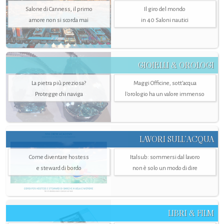
Salone di Canness, il primo
Il giro del mondo
amore non si scorda mai
in 40 Saloni nautici
GIOIELLI & OROLOGI
La pietra più preziosa?
Maggi Officine, sott’acqua
Protegge chi naviga
l'orologio ha un valore immenso
LAVORI SULL’ACQUA
Come diventare hostess
Italsub: sommersi dal lavoro
e steward di bordo
non è solo un modo di dire
LIBRI & FILM