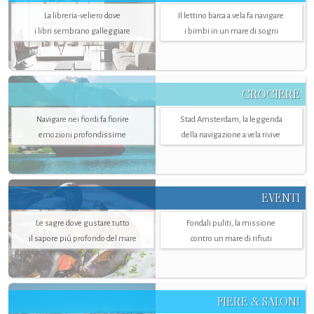
La libreria-veliero dove
Il lettino barca a vela fa navigare
i libri sembrano galleggiare
i bimbi in un mare di sogni
CROCIERE
Navigare nei fiordi fa fiorire
Stad Amsterdam, la leggenda
emozioni profondissime
della navigazione a vela rivive
EVENTI
Le sagre dove gustare tutto
Fondali puliti, la missione
il sapore più profondo del mare
contro un mare di rifiuti
FIERE & SALONI