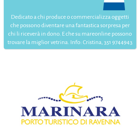
Dedicato a chi produce o commercializza oggetti
che possono diventare una fantastica sorpresa per
chi li riceverà in dono. E che su mareonline possono
trovare la miglior vetrina. Info: Cristina, 351 9744943