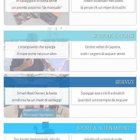
In spiaggia e in barca serve
Totani sbiancati? Nei piatti
un pronto soccorso "da manuale"
di pesce c'è un mare di trucchi
SCUOLE & CORSI
L'insegnante che spiega
Centro velico di Caprera,
il mare come nessun altro
tutti i segreti di acqua e vento
SERVIZI
Smart Boat Owner, la barca
Spiagge accessibili a disabili:
condivisa ha un mare di vantaggi
questa è un esempio da seguire
SPORT & ALLENAMENTO
Top Excite Technogym, per chi
Windsurf, a caccia di onde