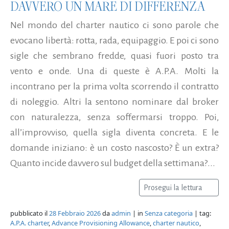
DAVVERO UN MARE DI DIFFERENZA
Nel mondo del charter nautico ci sono parole che
evocano libertà: rotta, rada, equipaggio. E poi ci sono
sigle che sembrano fredde, quasi fuori posto tra
vento e onde. Una di queste è A.P.A. Molti la
incontrano per la prima volta scorrendo il contratto
di noleggio. Altri la sentono nominare dal broker
con naturalezza, senza soffermarsi troppo. Poi,
all’improvviso, quella sigla diventa concreta. E le
domande iniziano: è un costo nascosto? È un extra?
Quanto incide davvero sul budget della settimana?...
Prosegui la lettura
pubblicato il
28 Febbraio 2026
da
admin
| in
Senza categoria
| tag:
A.P.A. charter
,
Advance Provisioning Allowance
,
charter nautico
,