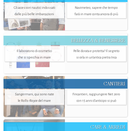
Gli accessori nautici indossati
Navimeteo, sapere che tempo
dalle più belle imbarcazioni
farà in mare conta ancora di più
BELLEZZA & BENESSERE
Il laboratorio di cosmetici
Pelle dorata e protetta? Il segreto
che si specchia in mare
si cela in un’antica pietra Inca
CANTIERI
Sangermani, qui sono nate
Fincantieri, raggiungere Net zero
le Rolls-Royce del mare
con 15 anni d'anticipo si può
CASE & ARREDI