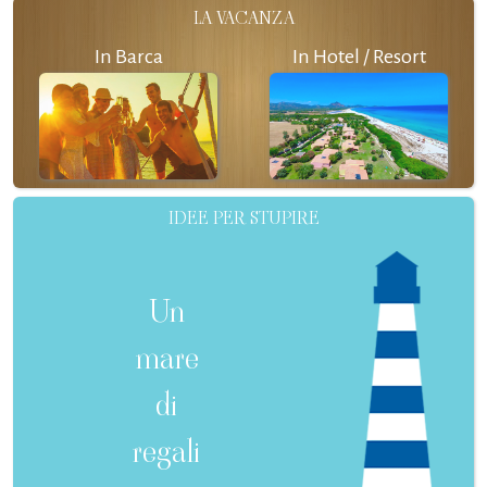
LA VACANZA
In Barca
In Hotel / Resort
IDEE PER STUPIRE
Un
mare
di
regali