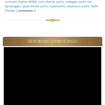
contratti charter MYBA
,
costi charter yacht
,
noleggio yacht con
equipaggio
,
spese bordo yacht
,
superyacht
,
vacanza in yacht
,
Yacht
Charter
| commenti:
0
VIDEOMARE QUANT'È BELLO