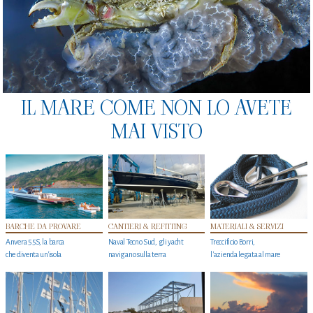
IL MARE COME NON LO AVETE
MAI VISTO
BARCHE DA PROVARE
CANTIERI & REFITTING
MATERIALI & SERVIZI
Anvera 55S, la barca
Naval Tecno Sud, gli yacht
Treccificio Borri,
che diventa un'isola
navigano sulla terra
l'azienda legata al mare