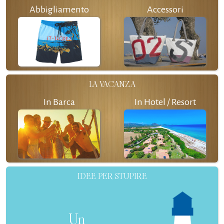
Abbigliamento
Accessori
LA VACANZA
In Barca
In Hotel / Resort
IDEE PER STUPIRE
Un