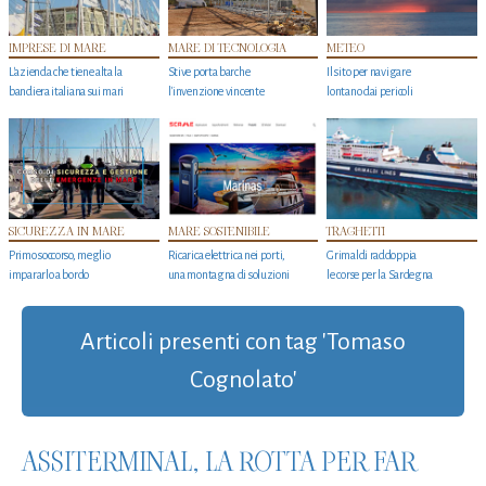
IMPRESE DI MARE
MARE DI TECNOLOGIA
METEO
L'azienda che tiene alta la
Stive porta barche
Il sito per navigare
bandiera italiana sui mari
l'invenzione vincente
lontano dai pericoli
SICUREZZA IN MARE
MARE SOSTENIBILE
TRAGHETTI
Primo soccorso, meglio
Ricarica elettrica nei porti,
Grimaldi raddoppia
impararlo a bordo
una montagna di soluzioni
le corse per la Sardegna
Articoli presenti con tag 'Tomaso
Cognolato'
ASSITERMINAL, LA ROTTA PER FAR