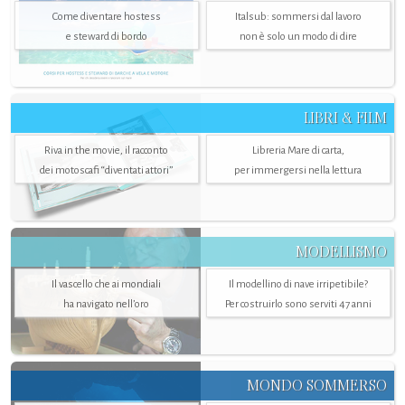
Come diventare hostess
Italsub: sommersi dal lavoro
e steward di bordo
non è solo un modo di dire
LIBRI & FILM
Riva in the movie, il racconto
Libreria Mare di carta,
dei motoscafi “diventati attori”
per immergersi nella lettura
MODELLISMO
Il vascello che ai mondiali
Il modellino di nave irripetibile?
ha navigato nell’oro
Per costruirlo sono serviti 47 anni
MONDO SOMMERSO