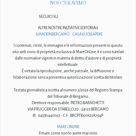
NOI C'ERAVAMO
SEGUICI SU
ALTRE NOSTRE INIZIATIVE EDITORIALI
ILMADEINBERGAMO
CASAVUOISAPERE
I contenuti, i testi, le immagini e le informazioni presenti in questo
sito web sono di proprietà esclusiva di MareOnLine.it e sono tutelati
dalle normative vigenti in materia di diritto d'autore e di proprietà
intellettuale.
È vietata la riproduzione, anche parziale, la diffusione o
l'elaborazione senza preventiva autorizzazione scritta del titolare.
Testata giornalistica iscritta al numero 3/2026 del Registro Stampa
del Tribunale di Bergamo.
Direttore responsabile: PIETRO BARACHETTI
VIA P. RUGGERI DA STABELLO 20 - 24123 BERGAMO
P.I.: 04581440163 - C.F.: BRCPTR61H23A794P
MARE ONLINE
Il mare come non lo avete mai visto