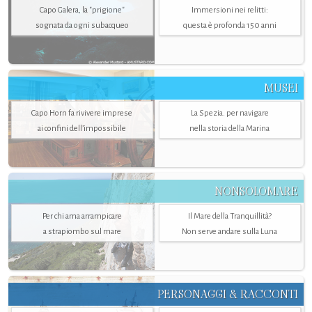
Capo Galera, la "prigione"
Immersioni nei relitti:
sognata da ogni subacqueo
questa è profonda 150 anni
MUSEI
Capo Horn fa rivivere imprese
La Spezia. per navigare
ai confini dell’impossibile
nella storia della Marina
NONSOLOMARE
Per chi ama arrampicare
Il Mare della Tranquillità?
a strapiombo sul mare
Non serve andare sulla Luna
PERSONAGGI & RACCONTI