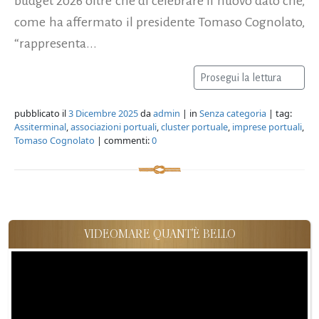
budget 2026 oltre che di celebrare il nuovo dato che,
come ha affermato il presidente Tomaso Cognolato,
“rappresenta...
Prosegui la lettura
pubblicato il
3 Dicembre 2025
da
admin
| in
Senza categoria
| tag:
Assiterminal
,
associazioni portuali
,
cluster portuale
,
imprese portuali
,
Tomaso Cognolato
| commenti:
0
VIDEOMARE QUANT'È BELLO