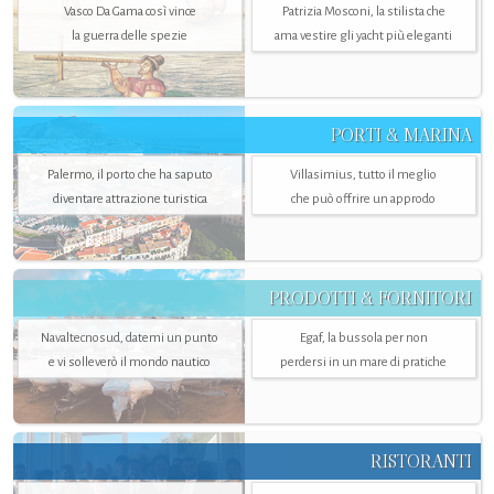
Vasco Da Gama così vince
Patrizia Mosconi, la stilista che
la guerra delle spezie
ama vestire gli yacht più eleganti
PORTI & MARINA
Palermo, il porto che ha saputo
Villasimius, tutto il meglio
diventare attrazione turistica
che può offrire un approdo
PRODOTTI & FORNITORI
Navaltecnosud, datemi un punto
Egaf, la bussola per non
e vi solleverò il mondo nautico
perdersi in un mare di pratiche
RISTORANTI