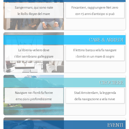
Sangermani, qui sono nate
Fincantieri, raggiungere Net zero
le Rolls-Royce del mare
con 15 anni d'anticipo si può
CASE & ARREDI
La libreria-veliero dove
Il lettino barca a vela fa navigare
i libri sembrano galleggiare
i bimbi in un mare di sogni
CROCIERE
Navigare nei fiordi fa fiorire
Stad Amsterdam, la leggenda
emozioni profondissime
della navigazione a vela rivive
EVENTI