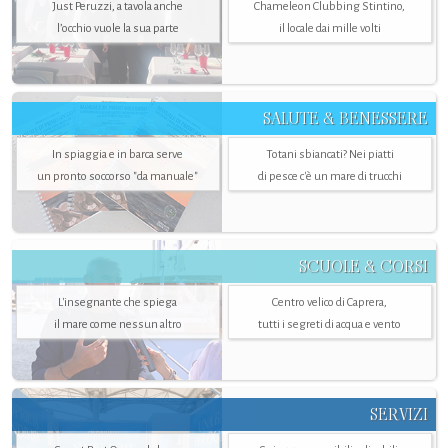
Just Peruzzi, a tavola anche
Chameleon Clubbing Stintino,
l’occhio vuole la sua parte
il locale dai mille volti
SALUTE & BENESSERE
In spiaggia e in barca serve
Totani sbiancati? Nei piatti
un pronto soccorso "da manuale"
di pesce c'è un mare di trucchi
SCUOLE & CORSI
L'insegnante che spiega
Centro velico di Caprera,
il mare come nessun altro
tutti i segreti di acqua e vento
SERVIZI