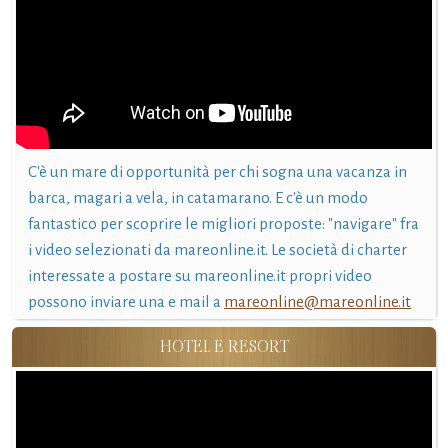
C'è un mare di opportunità per chi sogna una vacanza in
barca, magari a vela, in catamarano. E c'è un modo
fantastico per scoprire le migliori proposte: "navigare" fra
i video selezionati da mareonline.it. Le società di charter
interessate a postare su mareonline.it propri video
possono inviare una e mail a
mareonline@mareonline.it
HOTEL E RESORT