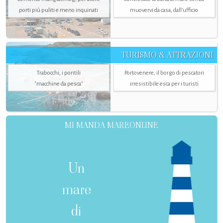
porti più puliti e meno inquinati
muovervi da casa, dall’ufficio
TURISMO & ATTRAZIONI
Trabocchi, i pontili
Portovenere, il borgo di pescatori
"macchine da pesca"
irresistibile esca per i turisti
MI MANDA MAREONLINE
Un
mare
di