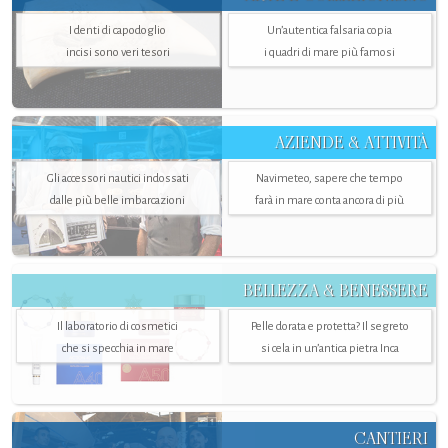
I denti di capodoglio
Un’autentica falsaria copia
incisi sono veri tesori
i quadri di mare più famosi
AZIENDE & ATTIVITÀ
Gli accessori nautici indossati
Navimeteo, sapere che tempo
dalle più belle imbarcazioni
farà in mare conta ancora di più
BELLEZZA & BENESSERE
Il laboratorio di cosmetici
Pelle dorata e protetta? Il segreto
che si specchia in mare
si cela in un’antica pietra Inca
CANTIERI