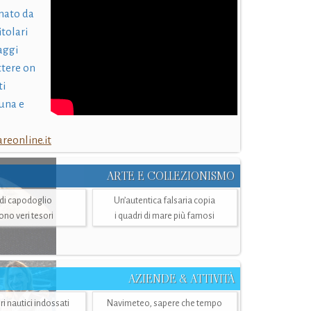
nato da
itolari
laggi
ttere on
ti
una e
eonline.it
ARTE E COLLEZIONISMO
i di capodoglio
Un’autentica falsaria copia
sono veri tesori
i quadri di mare più famosi
AZIENDE & ATTIVITÀ
ri nautici indossati
Navimeteo, sapere che tempo