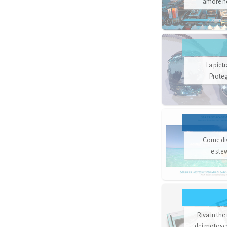
amore no
La piet
Proteg
Come di
e ste
Riva in the
dei motoscaf