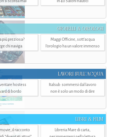
n si scorda mai
in 40 Saloni nautici
GIOIELLI & OROLOGI
ra più preziosa?
Maggi Officine, sott’acqua
ge chi naviga
l'orologio ha un valore immenso
LAVORI SULL’ACQUA
ventare hostess
Italsub: sommersi dal lavoro
ward di bordo
non è solo un modo di dire
LIBRI & FILM
 movie, il racconto
Libreria Mare di carta,
i “diventati attori”
per immergersi nella lettura