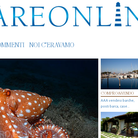
OMMENTI
NOI C'ERAVAMO
COMPRO&VENDO
AAA vendesi barche,
posti barca, case…