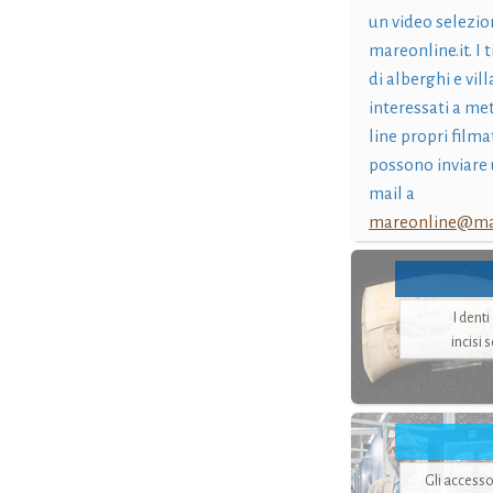
un video selezio
mareonline.it. I t
di alberghi e vil
interessati a me
line propri filma
possono inviare 
mail a
mareonline@mar
I dent
incisi 
Gli accesso