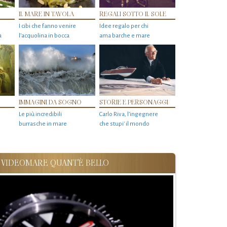
IL MARE IN TAVOLA
REGALI SOTTO IL SOLE
I cibi che fanno venire
Idee regalo per chi
a
l’acquolina in bocca
ama barche e mare
IMMAGINI DA SOGNO
STORIE E PERSONAGGI
Le più incredibili
Carlo Riva, l’ingegnere
burrasche in mare
che stupi' il mondo
VIDEOMARE QUANT'È BELLO