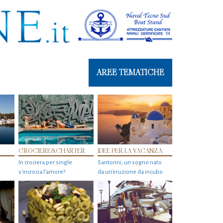
AREE TEMATICHE
CROCIERE&CHARTER
IDEE PER LA VACANZA
In crociera per single
Santorini, un sogno nato
s'incrocia l’amore?
da un’eruzione da incubo