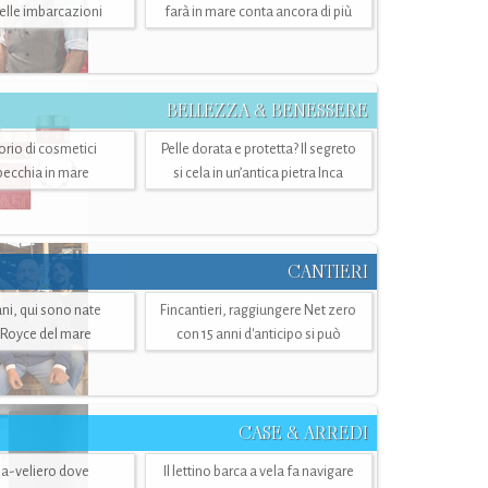
belle imbarcazioni
farà in mare conta ancora di più
BELLEZZA & BENESSERE
torio di cosmetici
Pelle dorata e protetta? Il segreto
specchia in mare
si cela in un’antica pietra Inca
CANTIERI
i, qui sono nate
Fincantieri, raggiungere Net zero
-Royce del mare
con 15 anni d'anticipo si può
CASE & ARREDI
ria-veliero dove
Il lettino barca a vela fa navigare