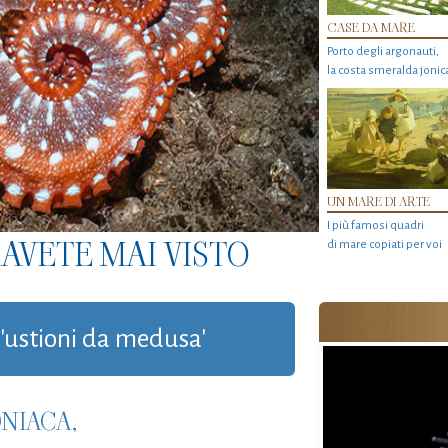
CASE DA MARE
Porto degli argonauti,
la costa smeralda jonic
UN MARE DI ARTE
I più famosi quadri
AVETE MAI VISTO
di mare copiati per voi
g 'ustioni da medusa'
NIACA,