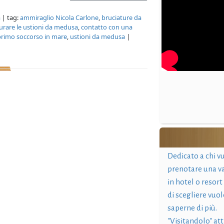
a
| tag:
ammiraglio Nicola Carlone
,
bruciature da
rare le ustioni da medusa
,
contatto con una
primo soccorso in mare
,
ustioni da medusa
|
Dedicato a chi v
prenotare una v
in hotel o resort
di scegliere vuol
saperne di più.
"Visitandolo" at