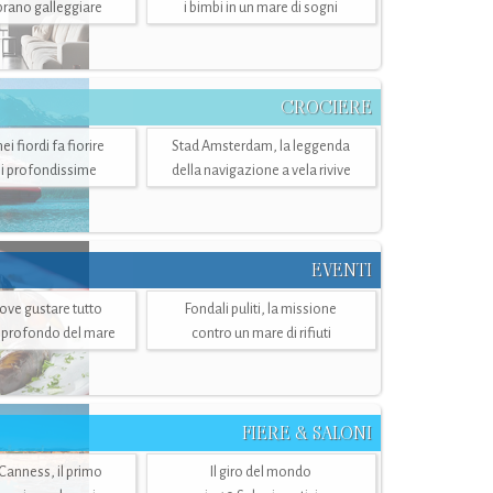
mbrano galleggiare
i bimbi in un mare di sogni
CROCIERE
i fiordi fa fiorire
Stad Amsterdam, la leggenda
i profondissime
della navigazione a vela rivive
EVENTI
dove gustare tutto
Fondali puliti, la missione
ù profondo del mare
contro un mare di rifiuti
FIERE & SALONI
 Canness, il primo
Il giro del mondo