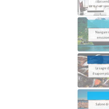
i libri se
Navigare ne
emozion
Le sagre 
il sapore pi
Salone di