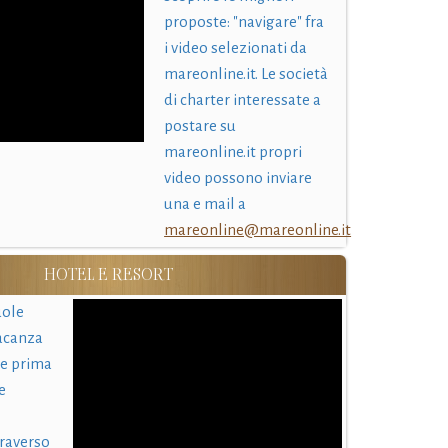
proposte: "navigare" fra
i video selezionati da
mareonline.it. Le società
di charter interessate a
postare su
mareonline.it propri
video possono inviare
una e mail a
mareonline@mareonline.it
HOTEL E RESORT
uole
acanza
 e prima
e
traverso