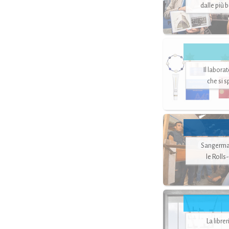
dalle più 
Il labora
che si 
Sangerman
le Rolls
La libre