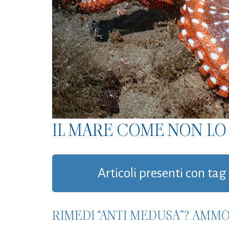
IL MARE COME NON LO 
Articoli presenti con ta
RIMEDI “ANTI MEDUSA”? AMMO