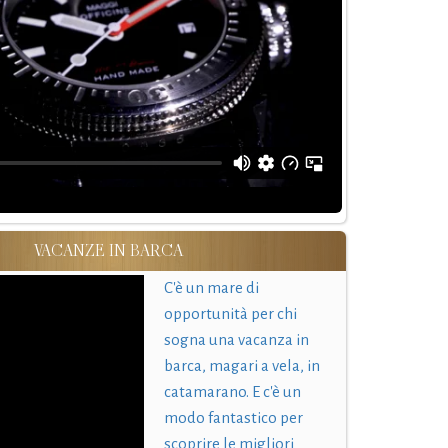
VACANZE IN BARCA
C'è un mare di
opportunità per chi
sogna una vacanza in
barca, magari a vela, in
catamarano. E c'è un
modo fantastico per
scoprire le migliori