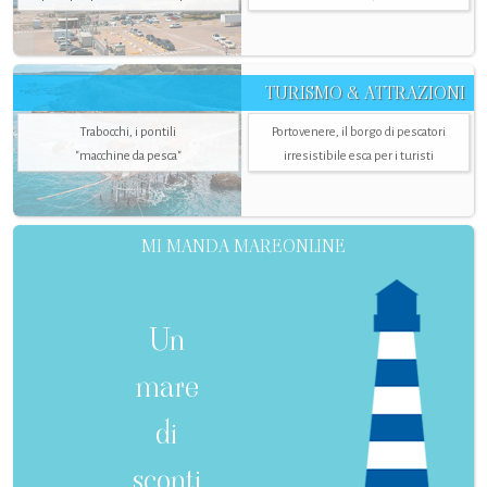
TURISMO & ATTRAZIONI
Trabocchi, i pontili
Portovenere, il borgo di pescatori
"macchine da pesca"
irresistibile esca per i turisti
MI MANDA MAREONLINE
Un
mare
di
sconti