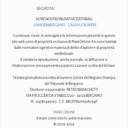
SEGUICI SU
ALTRE NOSTRE INIZIATIVE EDITORIALI
ILMADEINBERGAMO
CASAVUOISAPERE
I contenuti, i testi, le immagini e le informazioni presenti in questo
sito web sono di proprietà esclusiva di MareOnLine.it e sono tutelati
dalle normative vigenti in materia di diritto d'autore e di proprietà
intellettuale.
È vietata la riproduzione, anche parziale, la diffusione o
l'elaborazione senza preventiva autorizzazione scritta del titolare.
Testata giornalistica iscritta al numero 3/2026 del Registro Stampa
del Tribunale di Bergamo.
Direttore responsabile: PIETRO BARACHETTI
VIA P. RUGGERI DA STABELLO 20 - 24123 BERGAMO
P.I.: 04581440163 - C.F.: BRCPTR61H23A794P
MARE ONLINE
Il mare come non lo avete mai visto
© 2009-2026