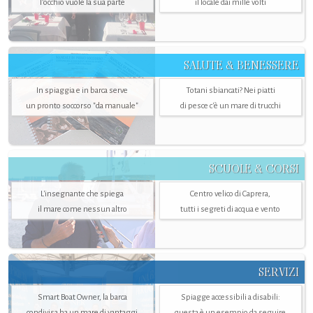
l’occhio vuole la sua parte
il locale dai mille volti
SALUTE & BENESSERE
In spiaggia e in barca serve
Totani sbiancati? Nei piatti
un pronto soccorso "da manuale"
di pesce c'è un mare di trucchi
SCUOLE & CORSI
L'insegnante che spiega
Centro velico di Caprera,
il mare come nessun altro
tutti i segreti di acqua e vento
SERVIZI
Smart Boat Owner, la barca
Spiagge accessibili a disabili:
condivisa ha un mare di vantaggi
questa è un esempio da seguire