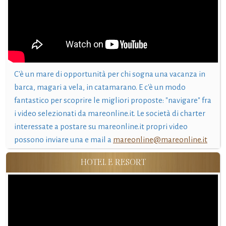
C'è un mare di opportunità per chi sogna una vacanza in
barca, magari a vela, in catamarano. E c'è un modo
fantastico per scoprire le migliori proposte: "navigare" fra
i video selezionati da mareonline.it. Le società di charter
interessate a postare su mareonline.it propri video
possono inviare una e mail a
mareonline@mareonline.it
HOTEL E RESORT