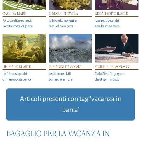
CASE DA MARE
IL MARE IN TAVOLA
REGALI SOTTO IL SOLE
Porto degli argonauti,
I cibi che fanno venire
Idee regalo per chi
la costa smeralda jonica
l’acquolina in bocca
ama barche e mare
UN MARE DI ARTE
IMMAGINI DA SOGNO
STORIE E PERSONAGGI
I più famosi quadri
Le più incredibili
Carlo Riva, l’ingegnere
di mare copiati per voi
burrasche in mare
che stupi' il mondo
Articoli presenti con tag 'vacanza in
barca'
BAGAGLIO PER LA VACANZA IN