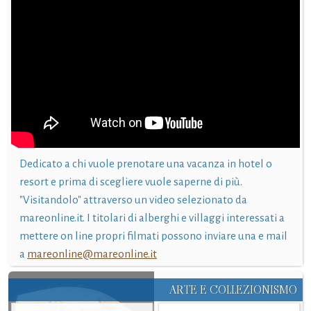
Dedicato a chi vuole prenotare una vacanza in hotel o
resort e prima di scegliere vuole saperne di più.
"Visitandolo" attraverso un video selezionato da
mareonline.it. I titolari di alberghi e villaggi interessati a
mettere on line propri filmati possono inviare una e mail
a
mareonline@mareonline.it
ARTE E COLLEZIONISMO