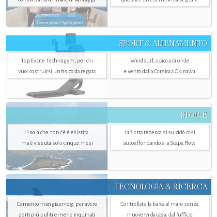
SPORT & ALLENAMENTO
Top Excite Technogym, per chi
Windsurf, a caccia di onde
vuol costruirsi un fisico da regata
e vento dalla Corsica a Okinawa
STORIE
L’isola che non c'è è esistita
La flotta tedesca si suicidò così
ma è vissuta solo cinque mesi
autoaffondandosi a Scapa Flow
TECNOLOGIA & RICERCA
Cemento mangiasmog, per avere
Controllate la barca al mare senza
porti più puliti e meno inquinati
muovervi da casa, dall’ufficio