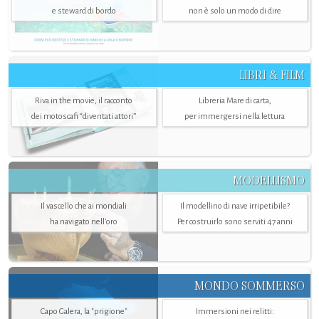
e steward di bordo
non è solo un modo di dire
LIBRI & FILM
Riva in the movie, il racconto
Libreria Mare di carta,
dei motoscafi “diventati attori”
per immergersi nella lettura
MODELLISMO
Il vascello che ai mondiali
Il modellino di nave irripetibile?
ha navigato nell’oro
Per costruirlo sono serviti 47 anni
MONDO SOMMERSO
Capo Galera, la "prigione"
Immersioni nei relitti: