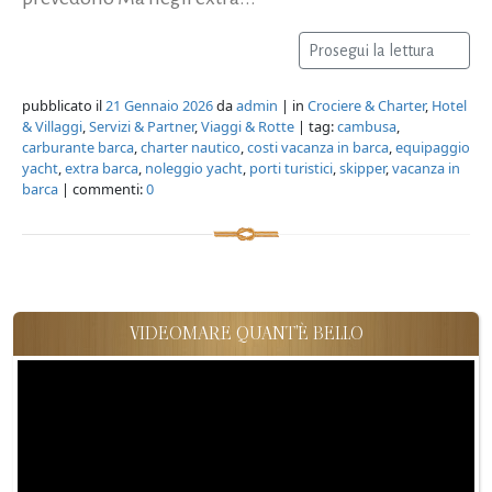
Prosegui la lettura
pubblicato il
21 Gennaio 2026
da
admin
| in
Crociere & Charter
,
Hotel
& Villaggi
,
Servizi & Partner
,
Viaggi & Rotte
| tag:
cambusa
,
carburante barca
,
charter nautico
,
costi vacanza in barca
,
equipaggio
yacht
,
extra barca
,
noleggio yacht
,
porti turistici
,
skipper
,
vacanza in
barca
| commenti:
0
VIDEOMARE QUANT'È BELLO