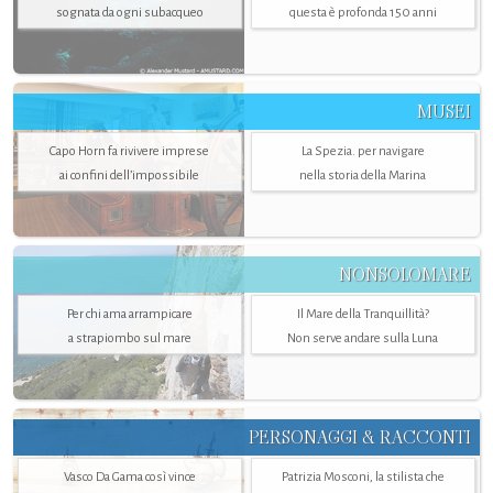
sognata da ogni subacqueo
questa è profonda 150 anni
MUSEI
Capo Horn fa rivivere imprese
La Spezia. per navigare
ai confini dell’impossibile
nella storia della Marina
NONSOLOMARE
Per chi ama arrampicare
Il Mare della Tranquillità?
a strapiombo sul mare
Non serve andare sulla Luna
PERSONAGGI & RACCONTI
Vasco Da Gama così vince
Patrizia Mosconi, la stilista che