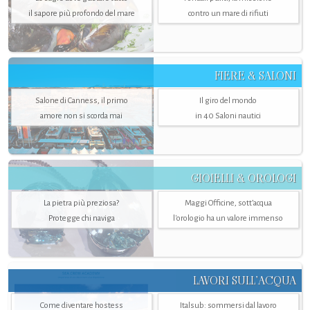
il sapore più profondo del mare
contro un mare di rifiuti
FIERE & SALONI
Salone di Canness, il primo
Il giro del mondo
amore non si scorda mai
in 40 Saloni nautici
GIOIELLI & OROLOGI
La pietra più preziosa?
Maggi Officine, sott’acqua
Protegge chi naviga
l'orologio ha un valore immenso
LAVORI SULL’ACQUA
Come diventare hostess
Italsub: sommersi dal lavoro