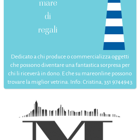
mare
di
regali
Dedicato a chi produce o commercializza oggetti
che possono diventare una fantastica sorpresa per
chi li riceverà in dono. E che su mareonline possono
trovare la miglior vetrina. Info: Cristina, 351 9744943