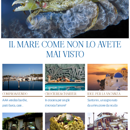
IL MARE COME NON LO AVETE
MAI VISTO
COMPRO&VENDO
CROCIERE&CHARTER
IDEE PER LA VACANZA
AAA vendesi barche,
In crociera per single
Santorini, un sogno nato
posti barca, case…
s'incrocia l’amore?
da un’eruzione da incubo