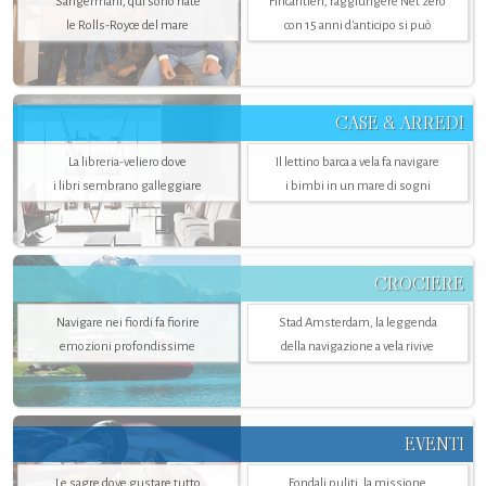
Sangermani, qui sono nate
Fincantieri, raggiungere Net zero
le Rolls-Royce del mare
con 15 anni d'anticipo si può
CASE & ARREDI
La libreria-veliero dove
Il lettino barca a vela fa navigare
i libri sembrano galleggiare
i bimbi in un mare di sogni
CROCIERE
Navigare nei fiordi fa fiorire
Stad Amsterdam, la leggenda
emozioni profondissime
della navigazione a vela rivive
EVENTI
Le sagre dove gustare tutto
Fondali puliti, la missione