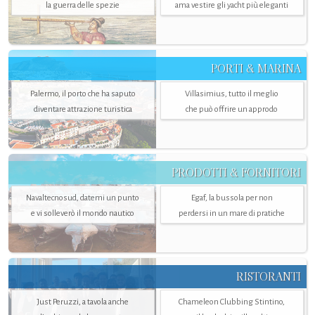
la guerra delle spezie
ama vestire gli yacht più eleganti
PORTI & MARINA
Palermo, il porto che ha saputo
Villasimius, tutto il meglio
diventare attrazione turistica
che può offrire un approdo
PRODOTTI & FORNITORI
Navaltecnosud, datemi un punto
Egaf, la bussola per non
e vi solleverò il mondo nautico
perdersi in un mare di pratiche
RISTORANTI
Just Peruzzi, a tavola anche
Chameleon Clubbing Stintino,