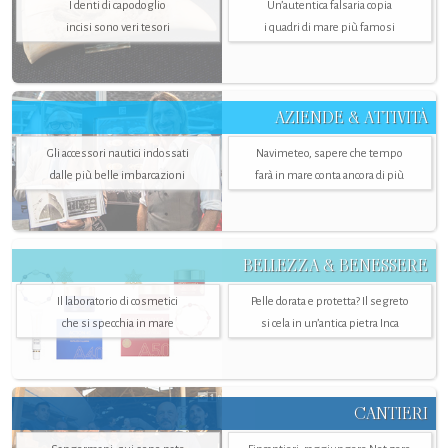
I denti di capodoglio
Un’autentica falsaria copia
incisi sono veri tesori
i quadri di mare più famosi
AZIENDE & ATTIVITÀ
Gli accessori nautici indossati
Navimeteo, sapere che tempo
dalle più belle imbarcazioni
farà in mare conta ancora di più
BELLEZZA & BENESSERE
Il laboratorio di cosmetici
Pelle dorata e protetta? Il segreto
che si specchia in mare
si cela in un’antica pietra Inca
CANTIERI