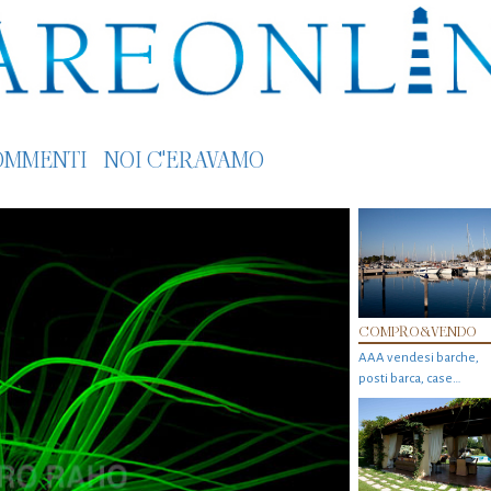
OMMENTI
NOI C'ERAVAMO
COMPRO&VENDO
AAA vendesi barche,
posti barca, case…