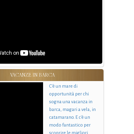
VACANZE IN BARCA
C'è un mare di
opportunità per chi
sogna una vacanza in
barca, magari a vela, in
catamarano. E c'è un
modo fantastico per
scoprire le migliori