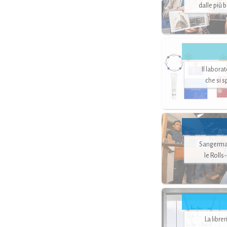
dalle più 
Il labora
che si 
Sangerman
le Rolls
La libre