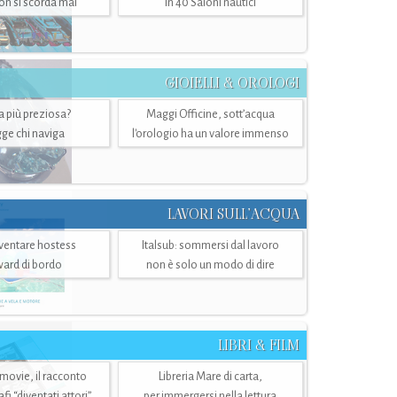
n si scorda mai
in 40 Saloni nautici
GIOIELLI & OROLOGI
ra più preziosa?
Maggi Officine, sott’acqua
ge chi naviga
l'orologio ha un valore immenso
LAVORI SULL’ACQUA
ventare hostess
Italsub: sommersi dal lavoro
ward di bordo
non è solo un modo di dire
LIBRI & FILM
 movie, il racconto
Libreria Mare di carta,
i “diventati attori”
per immergersi nella lettura