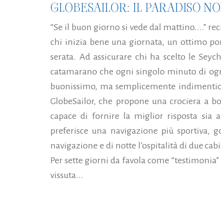
GLOBESAILOR: IL PARADISO 
“Se il buon giorno si vede dal mattino....” re
chi inizia bene una giornata, un ottimo po
serata. Ad assicurare chi ha scelto le Sey
catamarano che ogni singolo minuto di ogni
buonissimo, ma semplicemente indimentica
GlobeSailor, che propone una crociera a b
capace di fornire la miglior risposta sia 
preferisce una navigazione più sportiva, g
navigazione e di notte l’ospitalità di due ca
Per sette giorni da favola come “testimonia” i
vissuta...