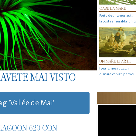
CASE DA MARE
Porto degli argonauti,
la costa smeralda jonic
UN MARE DI ARTE
I più famosi quadri
AVETE MAI VISTO
di mare copiati per voi
ag 'Vallée de Mai'
LAGOON 620 CON