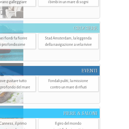
mbrano galleggiare
i bimbi in un mare di sogni
CROCIERE
i fiordi fa fiorire
Stad Amsterdam, la leggenda
i profondissime
della navigazione a vela rivive
EVENTI
dove gustare tutto
Fondali puliti, la missione
ù profondo del mare
contro un mare di rifiuti
FIERE & SALONI
 Canness, il primo
Il giro del mondo