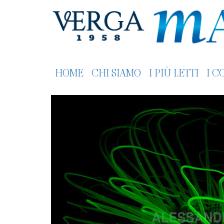
HOME
CHI SIAMO
I PIÙ LETTI
I C