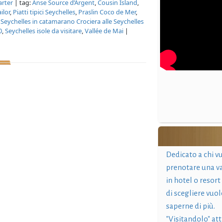
arter
| tag:
Anse Source d’Argent
,
Cousin Island
,
ilor
,
Piatti tipici Seychelles
,
Praslin Coco de Mer
,
,
Seychelles in catamarano Crociera alle Seychelles
0
,
Seychelles isole da visitare
,
Vallée de Mai
|
Dedicato a chi v
prenotare una v
in hotel o resort
di scegliere vuol
saperne di più.
"Visitandolo" at