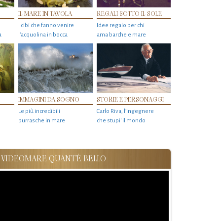
IL MARE IN TAVOLA
REGALI SOTTO IL SOLE
I cibi che fanno venire
Idee regalo per chi
a
l’acquolina in bocca
ama barche e mare
IMMAGINI DA SOGNO
STORIE E PERSONAGGI
Le più incredibili
Carlo Riva, l’ingegnere
burrasche in mare
che stupi' il mondo
VIDEOMARE QUANT'È BELLO