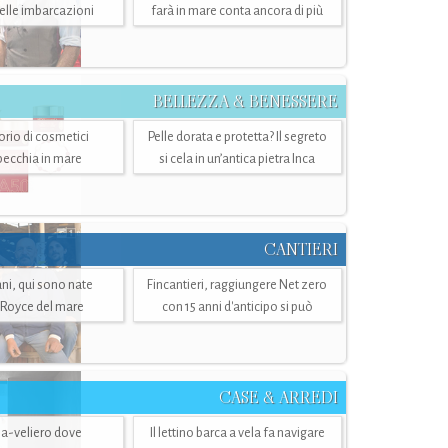
belle imbarcazioni
farà in mare conta ancora di più
BELLEZZA & BENESSERE
torio di cosmetici
Pelle dorata e protetta? Il segreto
specchia in mare
si cela in un’antica pietra Inca
CANTIERI
i, qui sono nate
Fincantieri, raggiungere Net zero
-Royce del mare
con 15 anni d'anticipo si può
CASE & ARREDI
ria-veliero dove
Il lettino barca a vela fa navigare