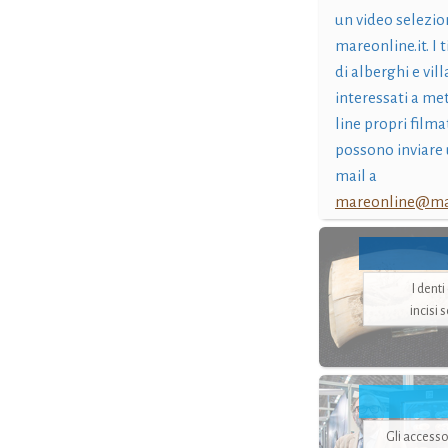
un video selezio
mareonline.it. I t
di alberghi e vil
interessati a me
line propri filma
possono inviare 
mail a
mareonline@mar
I dent
incisi 
Gli accesso