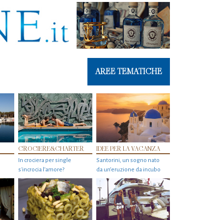
AREE TEMATICHE
CROCIERE&CHARTER
IDEE PER LA VACANZA
In crociera per single
Santorini, un sogno nato
s'incrocia l’amore?
da un’eruzione da incubo