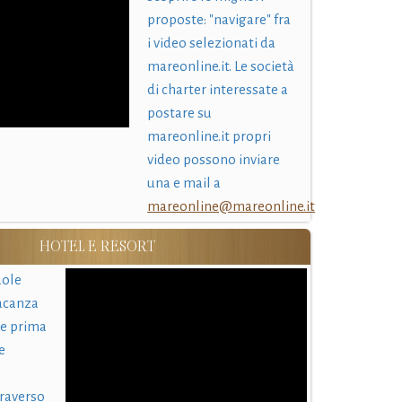
proposte: "navigare" fra
i video selezionati da
mareonline.it. Le società
di charter interessate a
postare su
mareonline.it propri
video possono inviare
una e mail a
mareonline@mareonline.it
HOTEL E RESORT
uole
acanza
 e prima
e
traverso