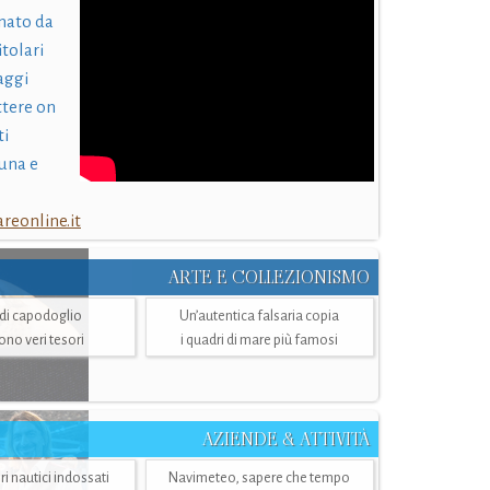
nato da
itolari
laggi
ttere on
ti
una e
eonline.it
ARTE E COLLEZIONISMO
i di capodoglio
Un’autentica falsaria copia
sono veri tesori
i quadri di mare più famosi
AZIENDE & ATTIVITÀ
ri nautici indossati
Navimeteo, sapere che tempo