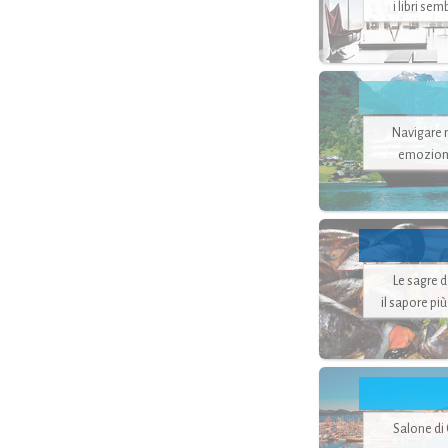
i libri se
Navigare ne
emozion
Le sagre 
il sapore pi
Salone di