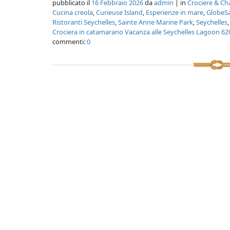
pubblicato il
16 Febbraio 2026
da
admin
| in
Crociere & Ch
Cucina creola
,
Curieuse Island
,
Esperienze in mare
,
GlobeSa
Ristoranti Seychelles
,
Sainte Anne Marine Park
,
Seychelles
Crociera in catamarano Vacanza alle Seychelles Lagoon 62
commenti:
0