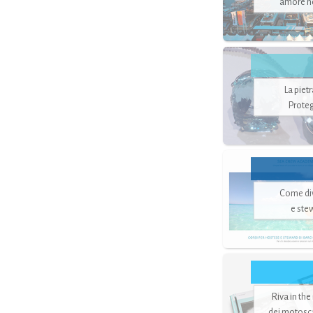
amore no
La piet
Proteg
Come di
e ste
Riva in the
dei motoscaf