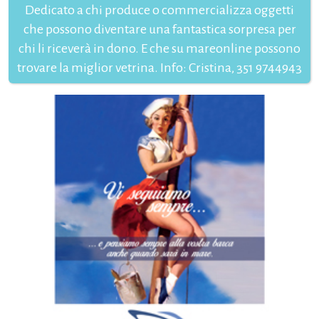
Dedicato a chi produce o commercializza oggetti
che possono diventare una fantastica sorpresa per
chi li riceverà in dono. E che su mareonline possono
trovare la miglior vetrina. Info: Cristina, 351 9744943