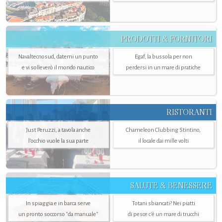
PRODOTTI & FORNITORI
Navaltecnosud, datemi un punto
Egaf, la bussola per non
e vi solleverò il mondo nautico
perdersi in un mare di pratiche
RISTORANTI
Just Peruzzi, a tavola anche
Chameleon Clubbing Stintino,
l’occhio vuole la sua parte
il locale dai mille volti
SALUTE & BENESSERE
In spiaggia e in barca serve
Totani sbiancati? Nei piatti
un pronto soccorso "da manuale"
di pesce c'è un mare di trucchi