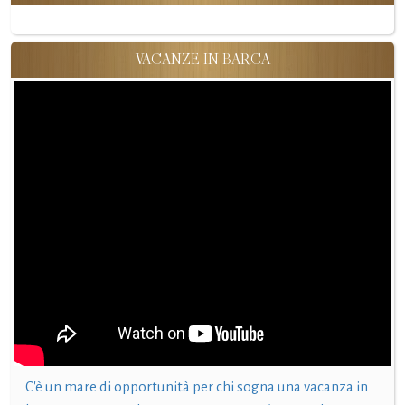
VACANZE IN BARCA
C'è un mare di opportunità per chi sogna una vacanza in