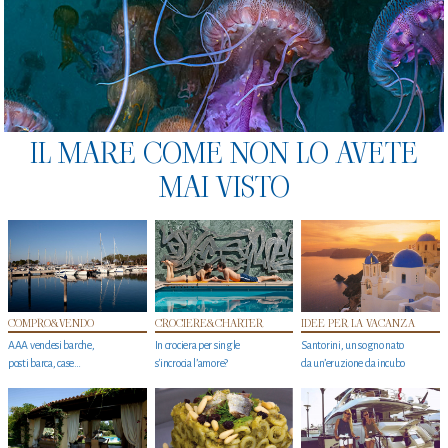
IL MARE COME NON LO AVETE
MAI VISTO
COMPRO&VENDO
CROCIERE&CHARTER
IDEE PER LA VACANZA
AAA vendesi barche,
In crociera per single
Santorini, un sogno nato
posti barca, case…
s'incrocia l’amore?
da un’eruzione da incubo