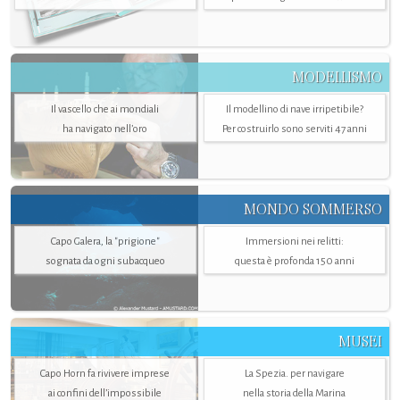
MODELLISMO
Il vascello che ai mondiali
Il modellino di nave irripetibile?
ha navigato nell’oro
Per costruirlo sono serviti 47 anni
MONDO SOMMERSO
Capo Galera, la "prigione"
Immersioni nei relitti:
sognata da ogni subacqueo
questa è profonda 150 anni
MUSEI
Capo Horn fa rivivere imprese
La Spezia. per navigare
ai confini dell’impossibile
nella storia della Marina