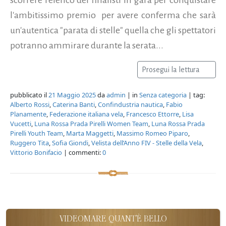
l'ambitissimo premio per avere conferma che sarà
un'autentica "parata di stelle" quella che gli spettatori
potranno ammirare durante la serata...
Prosegui la lettura
pubblicato il
21 Maggio 2025
da
admin
| in
Senza categoria
| tag:
Alberto Rossi
,
Caterina Banti
,
Confindustria nautica
,
Fabio
Planamente
,
Federazione italiana vela
,
Francesco Ettorre
,
Lisa
Vucetti
,
Luna Rossa Prada Pirelli Women Team
,
Luna Rossa Prada
Pirelli Youth Team
,
Marta Maggetti
,
Massimo Romeo Piparo
,
Ruggero Tita
,
Sofia Giondi
,
Velista dell’Anno FIV - Stelle della Vela
,
Vittorio Bonifacio
| commenti:
0
VIDEOMARE QUANT'È BELLO