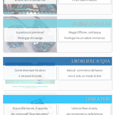
amore non si scorda mai
in 40 Saloni nautici
GIOIELLI & OROLOGI
La pietra più preziosa?
Maggi Officine, sott’acqua
Protegge chi naviga
l'orologio ha un valore immenso
LAVORI SULL’ACQUA
Come diventare hostess
Italsub: sommersi dal lavoro
e steward di bordo
non è solo un modo di dire
LIBRI & FILM
Riva in the movie, il racconto
Libreria Mare di carta,
dei motoscafi “diventati attori”
per immergersi nella lettura