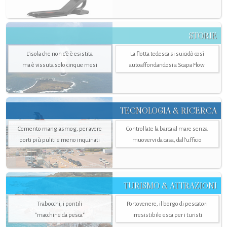
STORIE
L’isola che non c'è è esistita
La flotta tedesca si suicidò così
ma è vissuta solo cinque mesi
autoaffondandosi a Scapa Flow
TECNOLOGIA & RICERCA
Cemento mangiasmog, per avere
Controllate la barca al mare senza
porti più puliti e meno inquinati
muovervi da casa, dall’ufficio
TURISMO & ATTRAZIONI
Trabocchi, i pontili
Portovenere, il borgo di pescatori
"macchine da pesca"
irresistibile esca per i turisti