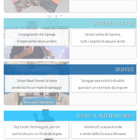
SCUOLE & CORSI
L'insegnante che spiega
Centro velico di Caprera,
il mare come nessun altro
tutti i segreti di acqua e vento
SERVIZI
Smart Boat Owner, la barca
Spiagge accessibili a disabili:
condivisa ha un mare di vantaggi
questa è un esempio da seguire
SPORT & ALLENAMENTO
Top Excite Technogym, per chi
Windsurf, a caccia di onde
vuol costruirsi un fisico da regata
e vento dalla Corsica a Okinawa