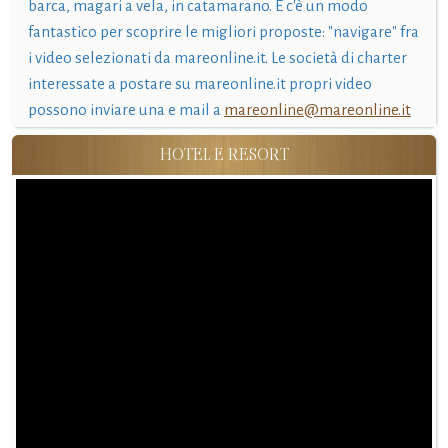
barca, magari a vela, in catamarano. E c'è un modo
fantastico per scoprire le migliori proposte: "navigare" fra
i video selezionati da mareonline.it. Le società di charter
interessate a postare su mareonline.it propri video
possono inviare una e mail a
mareonline@mareonline.it
HOTEL E RESORT