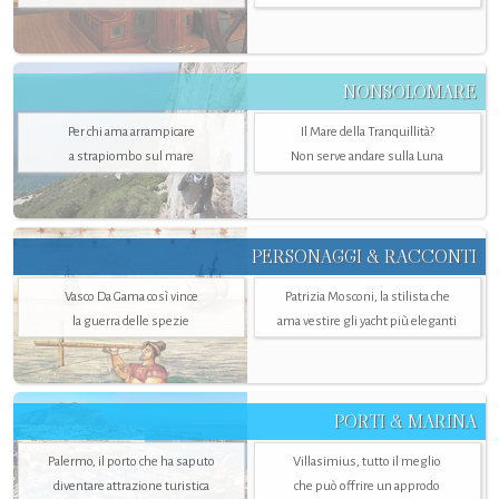
NONSOLOMARE
Per chi ama arrampicare
Il Mare della Tranquillità?
a strapiombo sul mare
Non serve andare sulla Luna
PERSONAGGI & RACCONTI
Vasco Da Gama così vince
Patrizia Mosconi, la stilista che
la guerra delle spezie
ama vestire gli yacht più eleganti
PORTI & MARINA
Palermo, il porto che ha saputo
Villasimius, tutto il meglio
diventare attrazione turistica
che può offrire un approdo