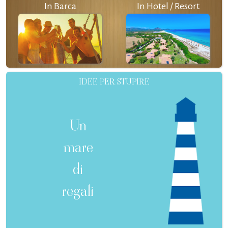
In Barca
In Hotel / Resort
IDEE PER STUPIRE
Un
mare
di
regali