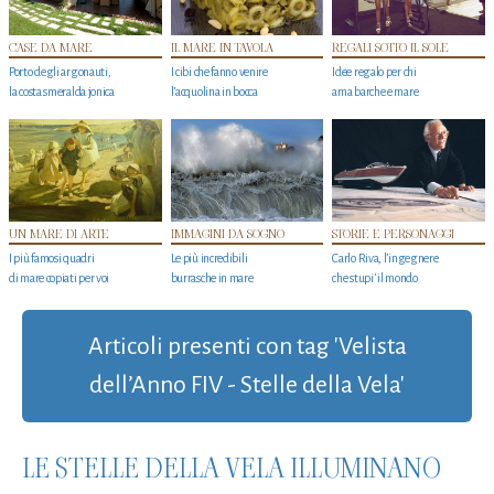
CASE DA MARE
IL MARE IN TAVOLA
REGALI SOTTO IL SOLE
Porto degli argonauti,
I cibi che fanno venire
Idee regalo per chi
la costa smeralda jonica
l’acquolina in bocca
ama barche e mare
UN MARE DI ARTE
IMMAGINI DA SOGNO
STORIE E PERSONAGGI
I più famosi quadri
Le più incredibili
Carlo Riva, l’ingegnere
di mare copiati per voi
burrasche in mare
che stupi' il mondo
Articoli presenti con tag 'Velista
dell’Anno FIV - Stelle della Vela'
LE STELLE DELLA VELA ILLUMINANO