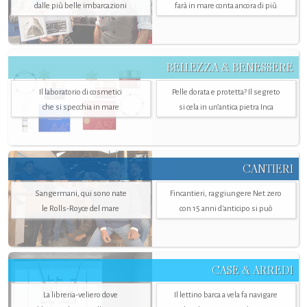
dalle più belle imbarcazioni
farà in mare conta ancora di più
BELLEZZA & BENESSERE
Il laboratorio di cosmetici
Pelle dorata e protetta? Il segreto
che si specchia in mare
si cela in un’antica pietra Inca
CANTIERI
Sangermani, qui sono nate
Fincantieri, raggiungere Net zero
le Rolls-Royce del mare
con 15 anni d'anticipo si può
CASE & ARREDI
La libreria-veliero dove
Il lettino barca a vela fa navigare