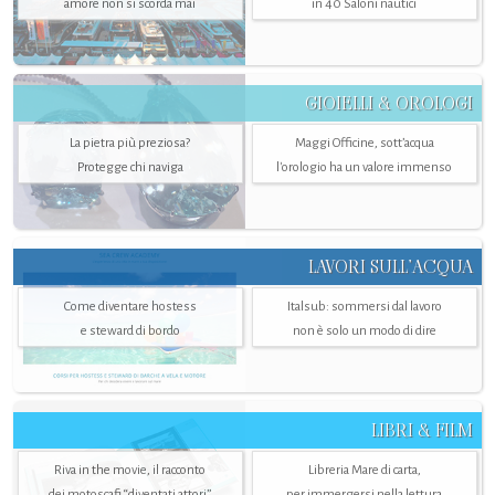
amore non si scorda mai
in 40 Saloni nautici
GIOIELLI & OROLOGI
La pietra più preziosa?
Maggi Officine, sott’acqua
Protegge chi naviga
l'orologio ha un valore immenso
LAVORI SULL’ACQUA
Come diventare hostess
Italsub: sommersi dal lavoro
e steward di bordo
non è solo un modo di dire
LIBRI & FILM
Riva in the movie, il racconto
Libreria Mare di carta,
dei motoscafi “diventati attori”
per immergersi nella lettura