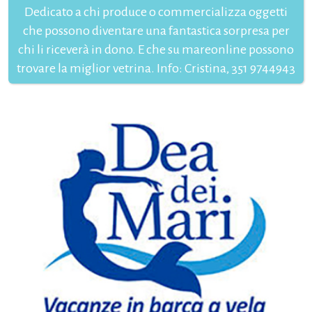
Dedicato a chi produce o commercializza oggetti
che possono diventare una fantastica sorpresa per
chi li riceverà in dono. E che su mareonline possono
trovare la miglior vetrina. Info: Cristina, 351 9744943