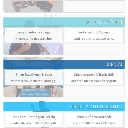
SCUOLE & CORSI
L'insegnante che spiega
Centro velico di Caprera,
il mare come nessun altro
tutti i segreti di acqua e vento
SERVIZI
Smart Boat Owner, la barca
Spiagge accessibili a disabili:
condivisa ha un mare di vantaggi
questa è un esempio da seguire
SPORT & ALLENAMENTO
Top Excite Technogym, per chi
Windsurf, a caccia di onde
vuol costruirsi un fisico da regata
e vento dalla Corsica a Okinawa