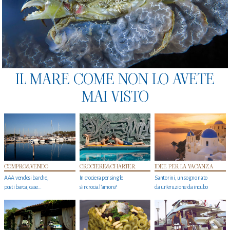
IL MARE COME NON LO AVETE
MAI VISTO
COMPRO&VENDO
CROCIERE&CHARTER
IDEE PER LA VACANZA
AAA vendesi barche,
In crociera per single
Santorini, un sogno nato
posti barca, case…
s'incrocia l’amore?
da un’eruzione da incubo