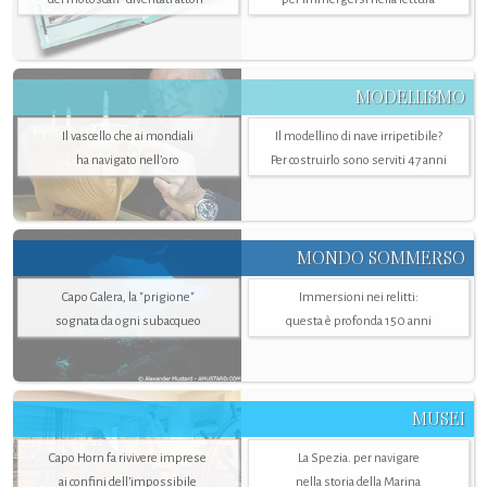
MODELLISMO
Il vascello che ai mondiali
Il modellino di nave irripetibile?
ha navigato nell’oro
Per costruirlo sono serviti 47 anni
MONDO SOMMERSO
Capo Galera, la "prigione"
Immersioni nei relitti:
sognata da ogni subacqueo
questa è profonda 150 anni
MUSEI
Capo Horn fa rivivere imprese
La Spezia. per navigare
ai confini dell’impossibile
nella storia della Marina