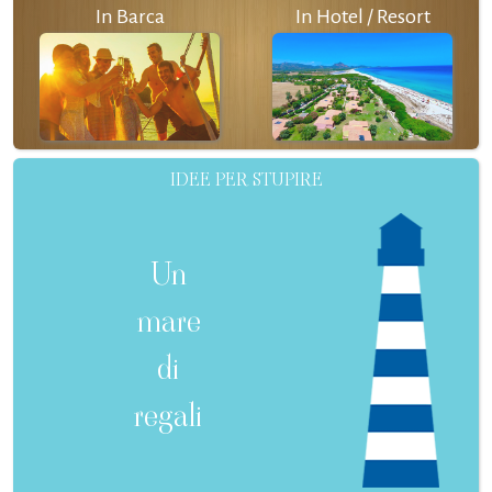
In Barca
In Hotel / Resort
IDEE PER STUPIRE
Un
mare
di
regali