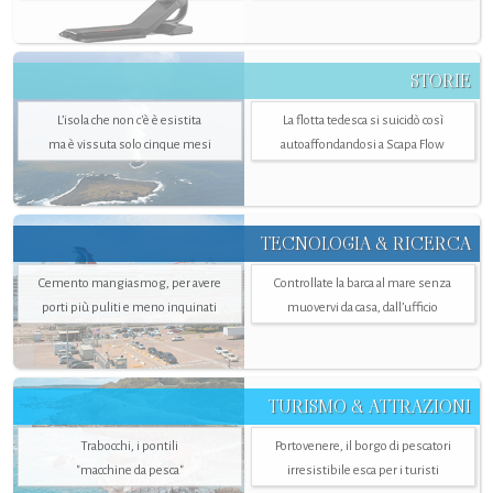
STORIE
L’isola che non c'è è esistita
La flotta tedesca si suicidò così
ma è vissuta solo cinque mesi
autoaffondandosi a Scapa Flow
TECNOLOGIA & RICERCA
Cemento mangiasmog, per avere
Controllate la barca al mare senza
porti più puliti e meno inquinati
muovervi da casa, dall’ufficio
TURISMO & ATTRAZIONI
Trabocchi, i pontili
Portovenere, il borgo di pescatori
"macchine da pesca"
irresistibile esca per i turisti