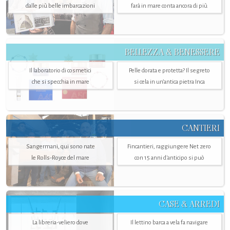
dalle più belle imbarcazioni
farà in mare conta ancora di più
BELLEZZA & BENESSERE
Il laboratorio di cosmetici
Pelle dorata e protetta? Il segreto
che si specchia in mare
si cela in un’antica pietra Inca
CANTIERI
Sangermani, qui sono nate
Fincantieri, raggiungere Net zero
le Rolls-Royce del mare
con 15 anni d'anticipo si può
CASE & ARREDI
La libreria-veliero dove
Il lettino barca a vela fa navigare