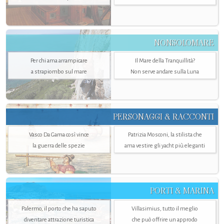
NONSOLOMARE
Per chi ama arrampicare
Il Mare della Tranquillità?
a strapiombo sul mare
Non serve andare sulla Luna
PERSONAGGI & RACCONTI
Vasco Da Gama così vince
Patrizia Mosconi, la stilista che
la guerra delle spezie
ama vestire gli yacht più eleganti
PORTI & MARINA
Palermo, il porto che ha saputo
Villasimius, tutto il meglio
diventare attrazione turistica
che può offrire un approdo