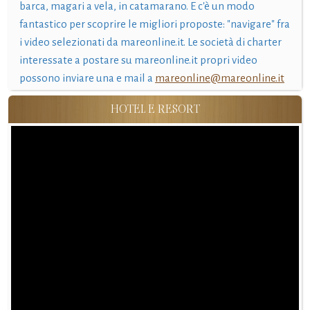
barca, magari a vela, in catamarano. E c'è un modo
fantastico per scoprire le migliori proposte: "navigare" fra
i video selezionati da mareonline.it. Le società di charter
interessate a postare su mareonline.it propri video
possono inviare una e mail a
mareonline@mareonline.it
HOTEL E RESORT