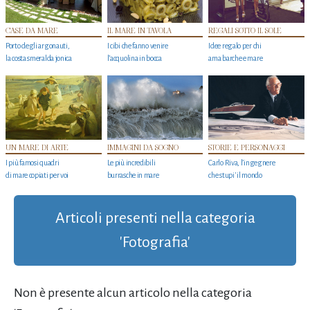
CASE DA MARE
IL MARE IN TAVOLA
REGALI SOTTO IL SOLE
Porto degli argonauti,
I cibi che fanno venire
Idee regalo per chi
la costa smeralda jonica
l’acquolina in bocca
ama barche e mare
UN MARE DI ARTE
IMMAGINI DA SOGNO
STORIE E PERSONAGGI
I più famosi quadri
Le più incredibili
Carlo Riva, l’ingegnere
di mare copiati per voi
burrasche in mare
che stupi' il mondo
Articoli presenti nella categoria
'Fotografia'
Non è presente alcun articolo nella categoria