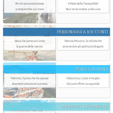
Per chi ama arrampicare
Il Mare della Tranquillità?
a strapiombo sul mare
Non serve andare sulla Luna
PERSONAGGI & RACCONTI
Vasco Da Gama così vince
Patrizia Mosconi, la stilista che
la guerra delle spezie
ama vestire gli yacht più eleganti
PORTI & MARINA
Palermo, il porto che ha saputo
Villasimius, tutto il meglio
diventare attrazione turistica
che può offrire un approdo
PRODOTTI & FORNITORI