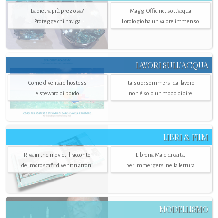
La pietra più preziosa?
Maggi Officine, sott’acqua
Protegge chi naviga
l'orologio ha un valore immenso
LAVORI SULL’ACQUA
Come diventare hostess
Italsub: sommersi dal lavoro
e steward di bordo
non è solo un modo di dire
LIBRI & FILM
Riva in the movie, il racconto
Libreria Mare di carta,
dei motoscafi “diventati attori”
per immergersi nella lettura
MODELLISMO