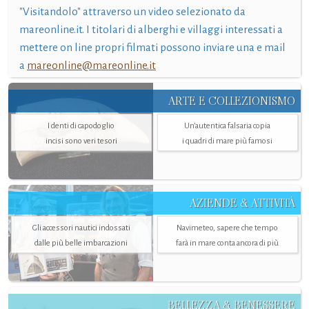
"Visitandolo" attraverso un video selezionato da
mareonline.it. I titolari di alberghi e villaggi interessati a
mettere on line propri filmati possono inviare una e mail
a
mareonline@mareonline.it
ARTE E COLLEZIONISMO
I denti di capodoglio
Un’autentica falsaria copia
incisi sono veri tesori
i quadri di mare più famosi
AZIENDE & ATTIVITÀ
Gli accessori nautici indossati
Navimeteo, sapere che tempo
dalle più belle imbarcazioni
farà in mare conta ancora di più
BELLEZZA & BENESSERE