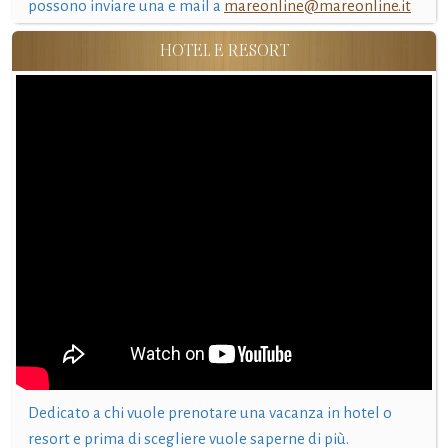
possono inviare una e mail a
mareonline@mareonline.it
HOTEL E RESORT
Dedicato a chi vuole prenotare una vacanza in hotel o
resort e prima di scegliere vuole saperne di più.