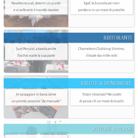
Navaltecnosud, datemi un punto
Egaf, la bussola per non
e vi solleverò il mondo nautico
perdersi in un mare di pratiche
RISTORANTI
Just Peruzzi, a tavola anche
Chameleon Clubbing Stintino,
l’occhio vuole la sua parte
il locale dai mille volti
SALUTE & BENESSERE
In spiaggia e in barca serve
Totani sbiancati? Nei piatti
un pronto soccorso "da manuale"
di pesce c'è un mare di trucchi
SCUOLE & CORSI