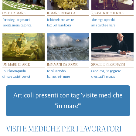
CASE DA MARE
IL MARE IN TAVOLA
REGALI SOTTO IL SOLE
Porto degli argonauti,
I cibi che fanno venire
Idee regalo per chi
la costa smeralda jonica
l’acquolina in bocca
ama barche e mare
UN MARE DI ARTE
IMMAGINI DA SOGNO
STORIE E PERSONAGGI
I più famosi quadri
Le più incredibili
Carlo Riva, l’ingegnere
di mare copiati per voi
burrasche in mare
che stupi' il mondo
Articoli presenti con tag 'visite mediche
"in mare"'
VISITE MEDICHE PER I LAVORATORI