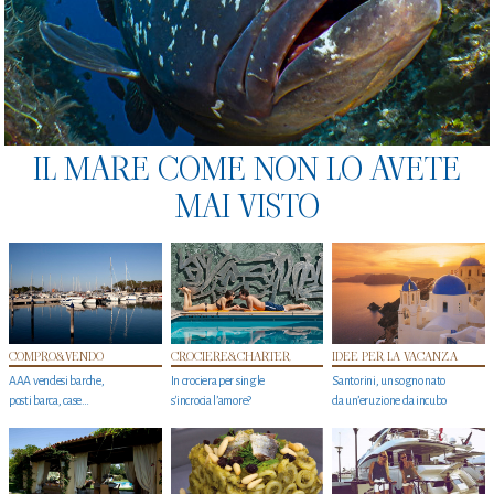
IL MARE COME NON LO AVETE
MAI VISTO
COMPRO&VENDO
CROCIERE&CHARTER
IDEE PER LA VACANZA
AAA vendesi barche,
In crociera per single
Santorini, un sogno nato
posti barca, case…
s'incrocia l’amore?
da un’eruzione da incubo