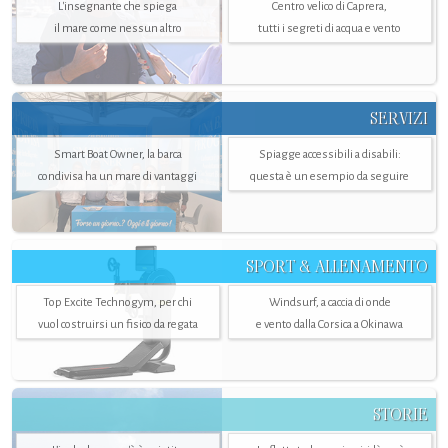
L'insegnante che spiega
Centro velico di Caprera,
il mare come nessun altro
tutti i segreti di acqua e vento
SERVIZI
Smart Boat Owner, la barca
Spiagge accessibili a disabili:
condivisa ha un mare di vantaggi
questa è un esempio da seguire
SPORT & ALLENAMENTO
Top Excite Technogym, per chi
Windsurf, a caccia di onde
vuol costruirsi un fisico da regata
e vento dalla Corsica a Okinawa
STORIE