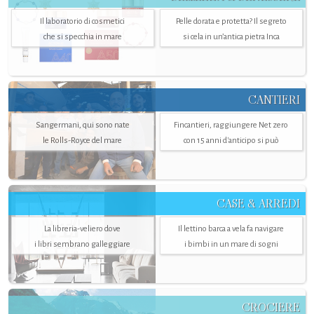
Il laboratorio di cosmetici
Pelle dorata e protetta? Il segreto
che si specchia in mare
si cela in un’antica pietra Inca
CANTIERI
Sangermani, qui sono nate
Fincantieri, raggiungere Net zero
le Rolls-Royce del mare
con 15 anni d'anticipo si può
CASE & ARREDI
La libreria-veliero dove
Il lettino barca a vela fa navigare
i libri sembrano galleggiare
i bimbi in un mare di sogni
CROCIERE