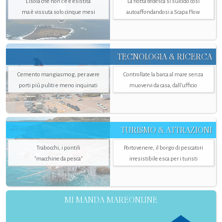
L’isola che non c'è è esistita
La flotta tedesca si suicidò così
ma è vissuta solo cinque mesi
autoaffondandosi a Scapa Flow
TECNOLOGIA & RICERCA
Cemento mangiasmog, per avere
Controllate la barca al mare senza
porti più puliti e meno inquinati
muovervi da casa, dall’ufficio
TURISMO & ATTRAZIONI
Trabocchi, i pontili
Portovenere, il borgo di pescatori
"macchine da pesca"
irresistibile esca per i turisti
MI MANDA MAREONLINE