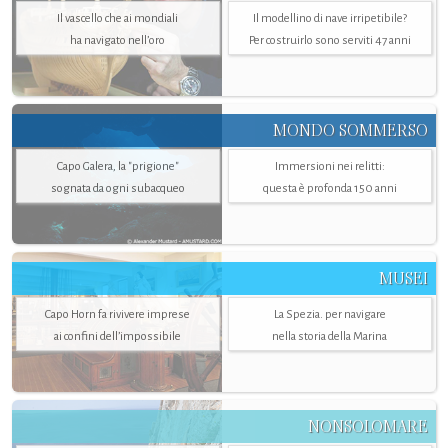
Il vascello che ai mondiali
Il modellino di nave irripetibile?
ha navigato nell’oro
Per costruirlo sono serviti 47 anni
MONDO SOMMERSO
Capo Galera, la "prigione"
Immersioni nei relitti:
sognata da ogni subacqueo
questa è profonda 150 anni
MUSEI
Capo Horn fa rivivere imprese
La Spezia. per navigare
ai confini dell’impossibile
nella storia della Marina
NONSOLOMARE