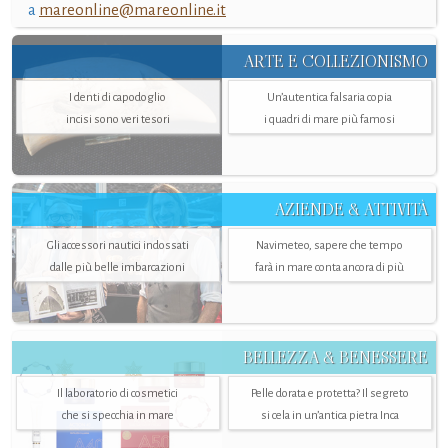
a
mareonline@mareonline.it
ARTE E COLLEZIONISMO
I denti di capodoglio
Un’autentica falsaria copia
incisi sono veri tesori
i quadri di mare più famosi
AZIENDE & ATTIVITÀ
Gli accessori nautici indossati
Navimeteo, sapere che tempo
dalle più belle imbarcazioni
farà in mare conta ancora di più
BELLEZZA & BENESSERE
Il laboratorio di cosmetici
Pelle dorata e protetta? Il segreto
che si specchia in mare
si cela in un’antica pietra Inca