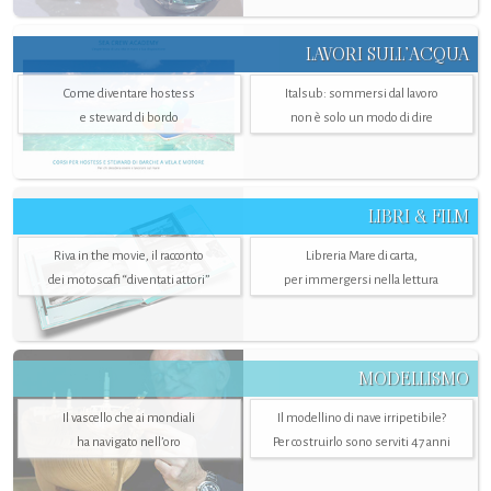
LAVORI SULL’ACQUA
Come diventare hostess
Italsub: sommersi dal lavoro
e steward di bordo
non è solo un modo di dire
LIBRI & FILM
Riva in the movie, il racconto
Libreria Mare di carta,
dei motoscafi “diventati attori”
per immergersi nella lettura
MODELLISMO
Il vascello che ai mondiali
Il modellino di nave irripetibile?
ha navigato nell’oro
Per costruirlo sono serviti 47 anni