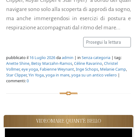
navigare sono solo alla scoperta di approdi da sogno,
ma anche immergendosi in esercizi di postura e
respirazione accompagnati dal ritmo del mare...
Prosegui la lettura
pubblicato il
16 Luglio 2026
da
admin
| in
Senza categoria
| tag:
Anette Shine
,
Betsy Marzahn-Ramos
,
Céline Ravarino
,
Christel
Vollmer
,
eye yoga
,
Fabienne Weynant
,
Inge Schops
,
Melanie Camp
,
Star Clipper
,
Yin Yoga
,
yoga in mare
,
yoga su un antico veliero
|
commenti:
0
VIDEOMARE QUANT'È BELLO