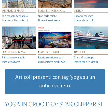
IMPRESE DI MARE
MARE DI TECNOLOGIA
METEO
L'azienda che tiene alta la
Stive porta barche
Il sito per navigare
bandiera italiana sui mari
l'invenzione vincente
lontano dai pericoli
SICUREZZA IN MARE
MARE SOSTENIBILE
TRAGHETTI
Primo soccorso, meglio
Ricarica elettrica nei porti,
Grimaldi raddoppia
impararlo a bordo
una montagna di soluzioni
le corse per la Sardegna
Articoli presenti con tag 'yoga su un
antico veliero'
YOGA IN CROCIERA: STAR CLIPPER SI