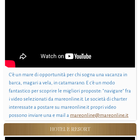
C'è un mare di opportunità per chi sogna una vacanza in
barca, magari a vela, in catamarano. E c'è un modo
fantastico per scoprire le migliori proposte: "navigare" fra
i video selezionati da mareonline.it. Le società di charter
interessate a postare su mareonline.it propri video
possono inviare una e mail a
mareonline@mareonline.it
HOTEL E RESORT