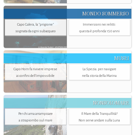
MONDO SOMMERSO
Capo Galera, la "prigione"
Immersioni nei relitti:
sognata da ogni subacqueo
questa è profonda 150 anni
MUSEI
Capo Horn fa rivivere imprese
La Spezia. per navigare
ai confini dell’impossibile
nella storia della Marina
NONSOLOMARE
Per chi ama arrampicare
Il Mare della Tranquillità?
a strapiombo sul mare
Non serve andare sulla Luna