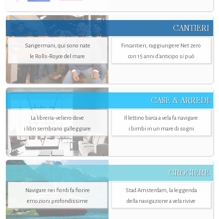
CANTIERI
Sangermani, qui sono nate
Fincantieri, raggiungere Net zero
le Rolls-Royce del mare
con 15 anni d'anticipo si può
CASE & ARREDI
La libreria-veliero dove
Il lettino barca a vela fa navigare
i libri sembrano galleggiare
i bimbi in un mare di sogni
CROCIERE
Navigare nei fiordi fa fiorire
Stad Amsterdam, la leggenda
emozioni profondissime
della navigazione a vela rivive