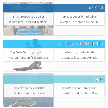
SERVIZI
Smart Boat Owner, la barca
Spiagge accessibili a disabili:
condivisa ha un mare di vantaggi
questa è un esempio da seguire
SPORT & ALLENAMENTO
Top Excite Technogym, per chi
Windsurf, a caccia di onde
vuol costruirsi un fisico da regata
e vento dalla Corsica a Okinawa
STORIE
L’isola che non c'è è esistita
La flotta tedesca si suicidò così
ma è vissuta solo cinque mesi
autoaffondandosi a Scapa Flow