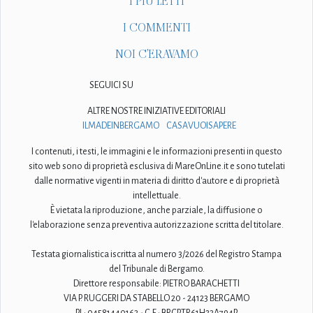
I PIÙ LETTI
I COMMENTI
NOI C'ERAVAMO
SEGUICI SU
ALTRE NOSTRE INIZIATIVE EDITORIALI
ILMADEINBERGAMO
CASAVUOISAPERE
I contenuti, i testi, le immagini e le informazioni presenti in questo
sito web sono di proprietà esclusiva di MareOnLine.it e sono tutelati
dalle normative vigenti in materia di diritto d'autore e di proprietà
intellettuale.
È vietata la riproduzione, anche parziale, la diffusione o
l'elaborazione senza preventiva autorizzazione scritta del titolare.
Testata giornalistica iscritta al numero 3/2026 del Registro Stampa
del Tribunale di Bergamo.
Direttore responsabile: PIETRO BARACHETTI
VIA P. RUGGERI DA STABELLO 20 - 24123 BERGAMO
P.I.: 04581440163 - C.F.: BRCPTR61H23A794P