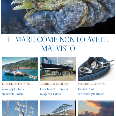
IL MARE COME NON LO AVETE
MAI VISTO
BARCHE DA PROVARE
CANTIERI & REFITTING
MATERIALI & SERVIZI
Anvera 55S, la barca
Naval Tecno Sud, gli yacht
Treccificio Borri,
che diventa un'isola
navigano sulla terra
l'azienda legata al mare