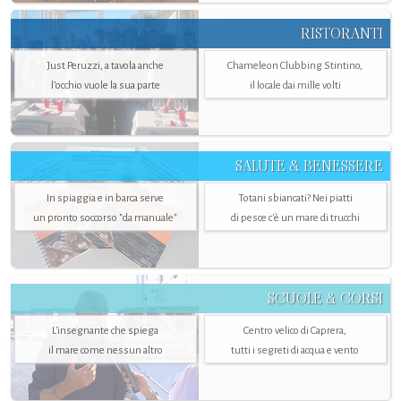
RISTORANTI
Just Peruzzi, a tavola anche
Chameleon Clubbing Stintino,
l’occhio vuole la sua parte
il locale dai mille volti
SALUTE & BENESSERE
In spiaggia e in barca serve
Totani sbiancati? Nei piatti
un pronto soccorso "da manuale"
di pesce c'è un mare di trucchi
SCUOLE & CORSI
L'insegnante che spiega
Centro velico di Caprera,
il mare come nessun altro
tutti i segreti di acqua e vento