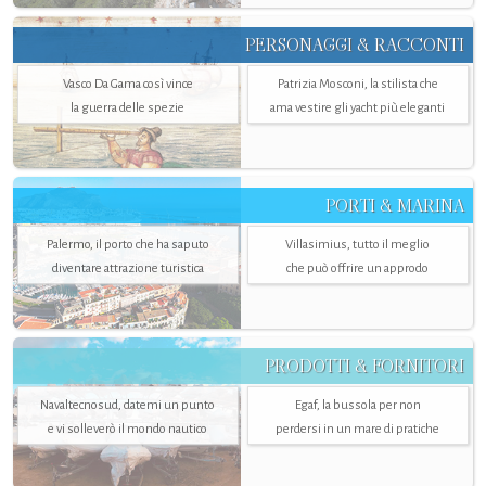
PERSONAGGI & RACCONTI
Vasco Da Gama così vince
Patrizia Mosconi, la stilista che
la guerra delle spezie
ama vestire gli yacht più eleganti
PORTI & MARINA
Palermo, il porto che ha saputo
Villasimius, tutto il meglio
diventare attrazione turistica
che può offrire un approdo
PRODOTTI & FORNITORI
Navaltecnosud, datemi un punto
Egaf, la bussola per non
e vi solleverò il mondo nautico
perdersi in un mare di pratiche