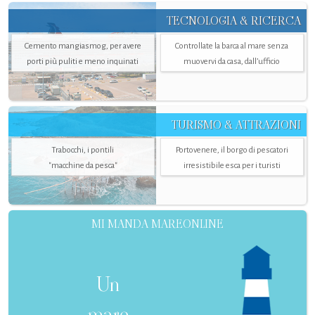
TECNOLOGIA & RICERCA
Cemento mangiasmog, per avere
Controllate la barca al mare senza
porti più puliti e meno inquinati
muovervi da casa, dall’ufficio
TURISMO & ATTRAZIONI
Trabocchi, i pontili
Portovenere, il borgo di pescatori
"macchine da pesca"
irresistibile esca per i turisti
MI MANDA MAREONLINE
Un
mare