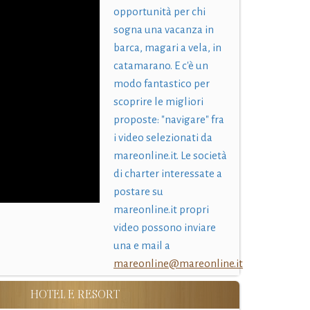
opportunità per chi
sogna una vacanza in
barca, magari a vela, in
catamarano. E c'è un
modo fantastico per
scoprire le migliori
proposte: "navigare" fra
i video selezionati da
mareonline.it. Le società
di charter interessate a
postare su
mareonline.it propri
video possono inviare
una e mail a
mareonline@mareonline.it
HOTEL E RESORT