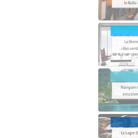
le Rolls
La libre
i libri se
Navigare ne
emozion
Le sagre 