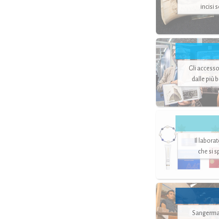
incisi 
Gli accesso
dalle più 
Il labora
che si 
Sangerman