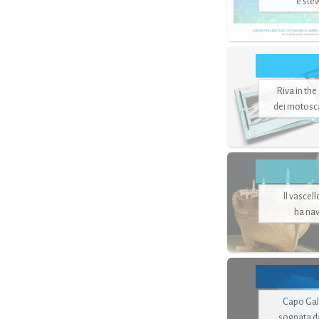
e ste
Riva in the
dei motoscaf
Il vascel
ha nav
Capo Gale
sognata d