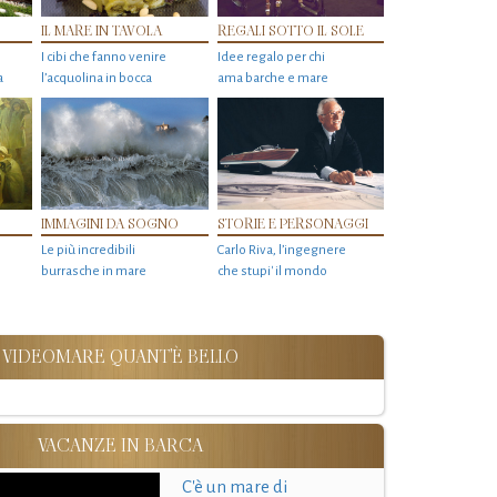
IL MARE IN TAVOLA
REGALI SOTTO IL SOLE
I cibi che fanno venire
Idee regalo per chi
a
l’acquolina in bocca
ama barche e mare
IMMAGINI DA SOGNO
STORIE E PERSONAGGI
Le più incredibili
Carlo Riva, l’ingegnere
burrasche in mare
che stupi' il mondo
VIDEOMARE QUANT'È BELLO
VACANZE IN BARCA
C'è un mare di