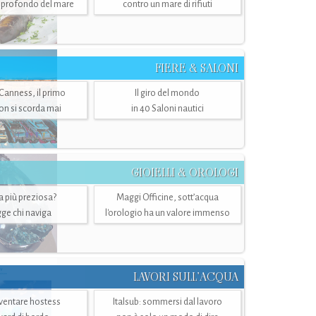
ù profondo del mare
contro un mare di rifiuti
FIERE & SALONI
 Canness, il primo
Il giro del mondo
n si scorda mai
in 40 Saloni nautici
GIOIELLI & OROLOGI
ra più preziosa?
Maggi Officine, sott’acqua
ge chi naviga
l'orologio ha un valore immenso
LAVORI SULL’ACQUA
ventare hostess
Italsub: sommersi dal lavoro