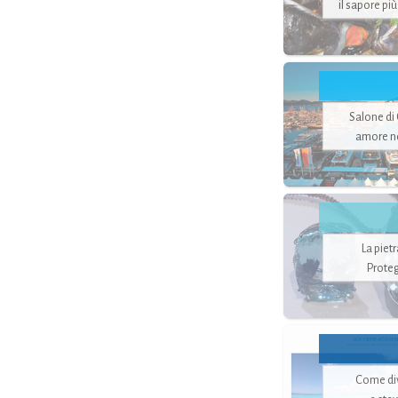
il sapore pi
Salone di
amore no
La piet
Proteg
Come di