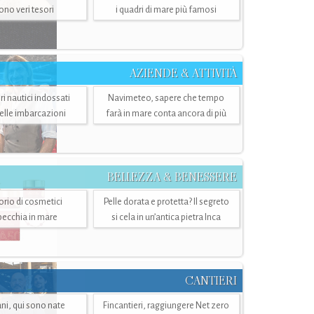
sono veri tesori
i quadri di mare più famosi
AZIENDE & ATTIVITÀ
ri nautici indossati
Navimeteo, sapere che tempo
belle imbarcazioni
farà in mare conta ancora di più
BELLEZZA & BENESSERE
torio di cosmetici
Pelle dorata e protetta? Il segreto
specchia in mare
si cela in un’antica pietra Inca
CANTIERI
i, qui sono nate
Fincantieri, raggiungere Net zero