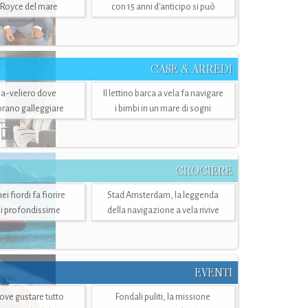
-Royce del mare
con 15 anni d'anticipo si può
CASE & ARREDI
ria-veliero dove
Il lettino barca a vela fa navigare
mbrano galleggiare
i bimbi in un mare di sogni
CROCIERE
i fiordi fa fiorire
Stad Amsterdam, la leggenda
i profondissime
della navigazione a vela rivive
EVENTI
dove gustare tutto
Fondali puliti, la missione