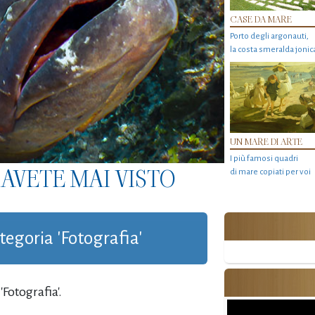
CASE DA MARE
Porto degli argonauti,
la costa smeralda jonic
UN MARE DI ARTE
I più famosi quadri
AVETE MAI VISTO
di mare copiati per voi
ategoria 'Fotografia'
Fotografia'.