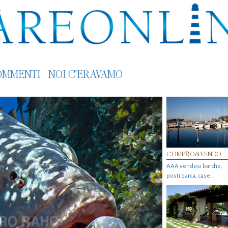
OMMENTI
NOI C'ERAVAMO
COMPRO&VENDO
AAA vendesi barche,
posti barca, case…