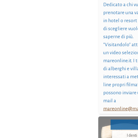
Dedicato a chi v
prenotare una v
in hotel o resort
di scegliere vuol
saperne di più.
"Visitandolo" at
un video selezio
mareonline.it. I t
di alberghi e vil
interessati a me
line propri filma
possono inviare 
mail a
mareonline@mar
I dent