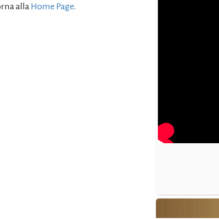
orna alla
Home Page
.