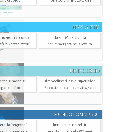
ward di bordo
non è solo un modo di dire
LIBRI & FILM
 movie, il racconto
Libreria Mare di carta,
i “diventati attori”
per immergersi nella lettura
MODELLISMO
lo che ai mondiali
Il modellino di nave irripetibile?
igato nell’oro
Per costruirlo sono serviti 47 anni
MONDO SOMMERSO
ra, la "prigione"
Immersioni nei relitti:
a ogni subacqueo
questa è profonda 150 anni