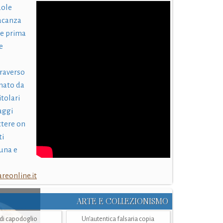
uole
acanza
 e prima
e
traverso
nato da
itolari
laggi
ttere on
ti
una e
eonline.it
ARTE E COLLEZIONISMO
i di capodoglio
Un’autentica falsaria copia