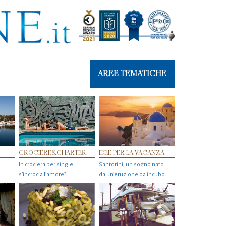
AREE TEMATICHE
CROCIERE&CHARTER
IDEE PER LA VACANZA
In crociera per single
Santorini, un sogno nato
s'incrocia l’amore?
da un’eruzione da incubo