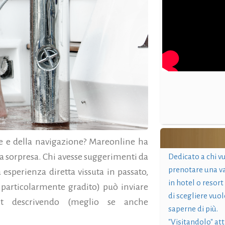
e e della navigazione? Mareonline ha
na sorpresa. Chi avesse suggerimenti da
Dedicato a chi v
prenotare una v
esperienza diretta vissuta in passato,
in hotel o resort
particolarmente gradito) può inviare
di scegliere vuol
t descrivendo (meglio se anche
saperne di più.
"Visitandolo" at