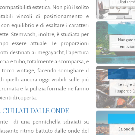
i libri se
compatibilità estetica. Non più il solito
tabili vincoli di posizionamento e
 con equilibrio e di esaltare i caratteri
ette. Stemwash, inoltre, è studiata per
Navigare ne
mpo essere attuale. Le proporzioni
emozion
otti destinati ai megayacht, l’apertura
ccia e tubo, totalmente a scomparsa, e
 tocco vintage, facendo somigliare il
 quelli ancora oggi visibili sulle più
Le sagre 
 cromata e la pulizia formale ne fanno
il sapore pi
ienti di coperta.
CULLATI DALLE ONDE...
sante di una pennichella sdraiati su
Salone di
ilassante ritmo battuto dalle onde del