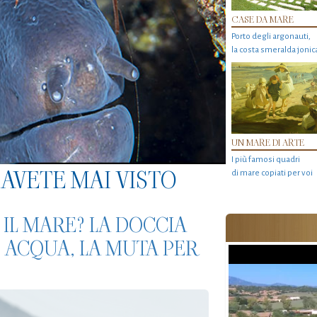
CASE DA MARE
Porto degli argonauti,
la costa smeralda jonic
UN MARE DI ARTE
I più famosi quadri
AVETE MAI VISTO
di mare copiati per voi
 IL MARE? LA DOCCIA
 ACQUA, LA MUTA PER