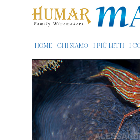
HOME
CHI SIAMO
I PIÙ LETTI
I C