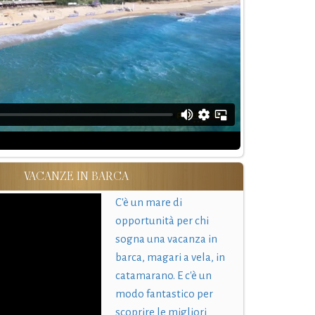
VACANZE IN BARCA
C'è un mare di
opportunità per chi
sogna una vacanza in
barca, magari a vela, in
catamarano. E c'è un
modo fantastico per
scoprire le migliori