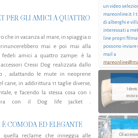
un video selezio
mareonline.it. I t
ET PER GLI AMICI A QUATTRO
di alberghi e vil
interessati a me
o che in vacanza al mare, in spiaggia o
line propri filma
 rinuncerebbero mai e poi mai alla
possono inviare 
mail a
fedeli amici a quattro zampe: è la
mareonline@mar
accessori Cressi Dog realizzata dallo
io , adattando le mute in neoprene
cane, in addirittura 11 taglie diverse,
I dent
ntale, e facendo la stessa cosa con i
incisi 
pera con il Dog life jacket .
A È COMODA ED ELEGANTE
Gli accesso
e quella reclame che inneggia alle