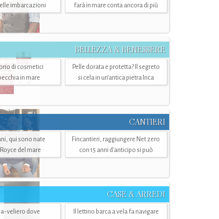
belle imbarcazioni
farà in mare conta ancora di più
BELLEZZA & BENESSERE
torio di cosmetici
Pelle dorata e protetta? Il segreto
specchia in mare
si cela in un’antica pietra Inca
CANTIERI
i, qui sono nate
Fincantieri, raggiungere Net zero
-Royce del mare
con 15 anni d'anticipo si può
CASE & ARREDI
ria-veliero dove
Il lettino barca a vela fa navigare