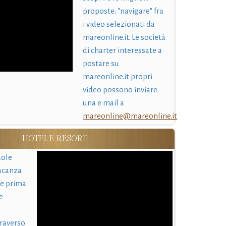
proposte: "navigare" fra
i video selezionati da
mareonline.it. Le società
di charter interessate a
postare su
mareonline.it propri
video possono inviare
una e mail a
mareonline@mareonline.it
HOTEL E RESORT
uole
acanza
 e prima
e
traverso