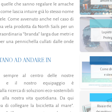
amore no
 quelle che sanno regalare le amache
, come lascia intuire già lo stesso nome
i vele. Come avvenuto anche nel caso di
na vela prodotta da North Sails per un
La piet
traordinaria “branda” larga due metri e
Proteg
er una pennichella cullati dalle onde
ITANO AD ANDARE IN
Come di
e ste
è sempre al centro delle nostre
oni e il nostro equipaggio è
la ricerca di soluzioni eco-sostenibili
o alla nostra vita quotidiana. Da qui
ea di collegare la bicicletta al mare”.
Riva in the
dei motoscaf