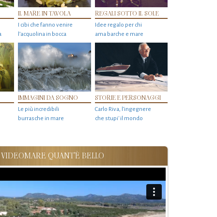
IL MARE IN TAVOLA
REGALI SOTTO IL SOLE
I cibi che fanno venire
Idee regalo per chi
a
l’acquolina in bocca
ama barche e mare
IMMAGINI DA SOGNO
STORIE E PERSONAGGI
Le più incredibili
Carlo Riva, l’ingegnere
burrasche in mare
che stupi' il mondo
VIDEOMARE QUANT'È BELLO