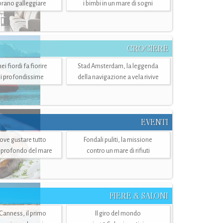
mbrano galleggiare
i bimbi in un mare di sogni
CROCIERE
i fiordi fa fiorire
Stad Amsterdam, la leggenda
i profondissime
della navigazione a vela rivive
EVENTI
dove gustare tutto
Fondali puliti, la missione
ù profondo del mare
contro un mare di rifiuti
FIERE & SALONI
 Canness, il primo
Il giro del mondo