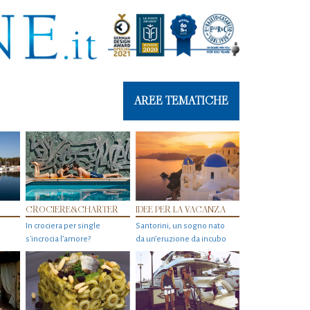
AREE TEMATICHE
CROCIERE&CHARTER
IDEE PER LA VACANZA
In crociera per single
Santorini, un sogno nato
s'incrocia l’amore?
da un’eruzione da incubo