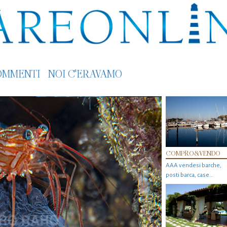
OMMENTI
NOI C'ERAVAMO
COMPRO&VENDO
AAA vendesi barche,
posti barca, case…