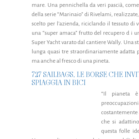
mare. Una pennichella da veri pascià, come
della serie “Marinaio” di Rivelami, realizzate
scelto per l'azienda, riciclando il tessuto d
una “super amaca” frutto del recupero d i u
Super Yacht varato dal cantiere Wally. Una s
lunga quasi tre straordinariamente adatta p
ma anche al fresco di una pineta.
727 SAILBAGS, LE BORSE CHE INV
SPIAGGIA IN BICI
“Il pianeta 
preoccupazi
costantemente al
che si adattin
questa folle id