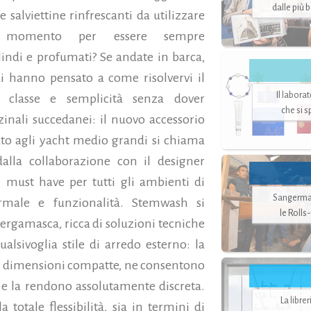
dalle più 
e salviettine rinfrescanti da utilizzare
i momento per essere sempre
indi e profumati? Se andate in barca,
di hanno pensato a come risolvervi il
Il labora
 classe e semplicità senza dover
che si 
zinali succedanei: il nuovo accessorio
ato agli yacht medio grandi si chiama
lla collaborazione con il designer
 must have per tutti gli ambienti di
Sangerman
formale e funzionalità. Stemwash si
le Rolls
bergamasca, ricca di soluzioni tecniche
alsivoglia stile di arredo esterno: la
e le dimensioni compatte, ne consentono
e e la rendono assolutamente discreta.
La libre
totale flessibilità, sia in termini di