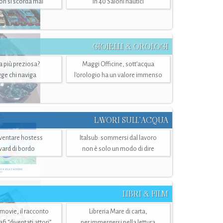
n si scorda mai
in 40 Saloni nautici
GIOIELLI & OROLOGI
ra più preziosa?
Maggi Officine, sott’acqua
ge chi naviga
l'orologio ha un valore immenso
LAVORI SULL’ACQUA
ventare hostess
Italsub: sommersi dal lavoro
ward di bordo
non è solo un modo di dire
LIBRI & FILM
 movie, il racconto
Libreria Mare di carta,
i “diventati attori”
per immergersi nella lettura