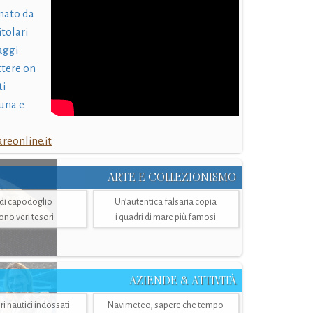
nato da
itolari
laggi
ttere on
ti
una e
eonline.it
ARTE E COLLEZIONISMO
i di capodoglio
Un’autentica falsaria copia
sono veri tesori
i quadri di mare più famosi
AZIENDE & ATTIVITÀ
ri nautici indossati
Navimeteo, sapere che tempo