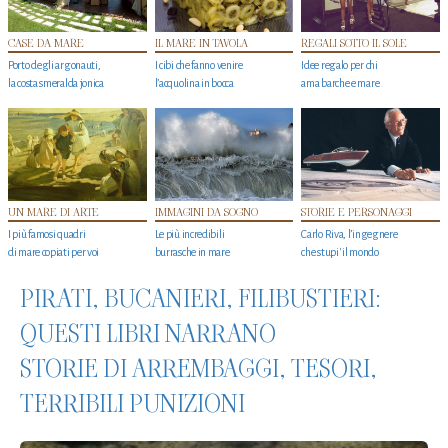
CASE DA MARE
IL MARE IN TAVOLA
REGALI SOTTO IL SOLE
Porto degli argonauti,
I cibi che fanno venire
Idee regalo per chi
la costa smeralda jonica
l’acquolina in bocca
ama barche e mare
UN MARE DI ARTE
IMMAGINI DA SOGNO
STORIE E PERSONAGGI
I più famosi quadri
Le più incredibili
Carlo Riva, l’ingegnere
di mare copiati per voi
burrasche in mare
che stupi' il mondo
PIRATI, BUCANIERI, FILIBUSTIERI:
QUESTI LIBRI NARRANO
STORIE DI ARREMBAGGI, TESORI,
TERRIBILI PUNIZIONI