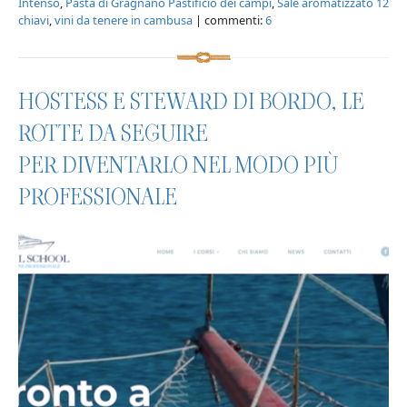
Intenso
,
Pasta di Gragnano Pastificio dei campi
,
Sale aromatizzato 12
chiavi
,
vini da tenere in cambusa
| commenti:
6
HOSTESS E STEWARD DI BORDO, LE
ROTTE DA SEGUIRE
PER DIVENTARLO NEL MODO PIÙ
PROFESSIONALE