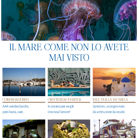
IL MARE COME NON LO AVETE
MAI VISTO
COMPRO&VENDO
CROCIERE&CHARTER
IDEE PER LA VACANZA
AAA vendesi barche,
In crociera per single
Santorini, un sogno nato
posti barca, case…
s'incrocia l’amore?
da un’eruzione da incubo